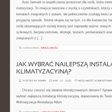
Auto Jarmark to współczesna przestrzeń dla osób, które inter
motoryzacji. To miejsce tworzone z myślą o czytelnikach, którzy
tematach związanych z autami, ale jednocześnie szukają treści 
przyjazny sposób. Strona skupia się na tym, co dla kierowców, f
osób obserwujących rozwój branży jest naprawdę ważne: nowych 
rynkowych, bezpieczeństwie, ekologii, testach, porównaniach or
związanych z […]
CATEGORIES:
WRAŻLIWOŚĆ
JAK WYBRAĆ NAJLEPSZĄ INSTAL
KLIMATYZACYJNĄ?
POSTED BY ADMIN
KWI - 22 - 2025
MOŻLIWOŚĆ KOMENTOWA
Chcesz cieszyć się idealnie klimatyzowanym domem? Spraw
wybrać najlepszą instalację klimatyzacyjną, dopasowaną do Twoich
#klimatyzacja #instalacja #dom
CATEGORIES:
LATAJACACHOLERA