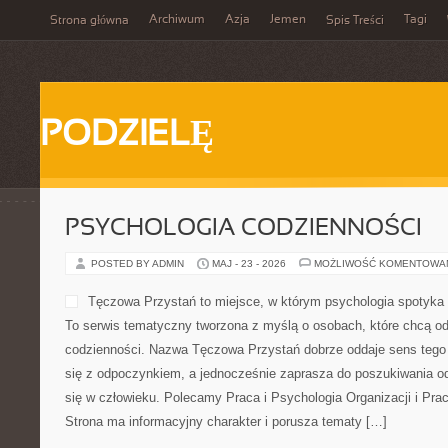
Archiwum
Azja
Jemen
Tagi
Strona główna
Spis Treści
PODZIELĘ
PSYCHOLOGIA CODZIENNOŚCI
POSTED BY ADMIN
MAJ - 23 - 2026
MOŻLIWOŚĆ KOMENTOWA
Tęczowa Przystań to miejsce, w którym psychologia spotyka s
To serwis tematyczny tworzona z myślą o osobach, które chcą o
codzienności. Nazwa Tęczowa Przystań dobrze oddaje sens tego 
się z odpoczynkiem, a jednocześnie zaprasza do poszukiwania od
się w człowieku. Polecamy Praca i Psychologia Organizacji i Prac
Strona ma informacyjny charakter i porusza tematy […]