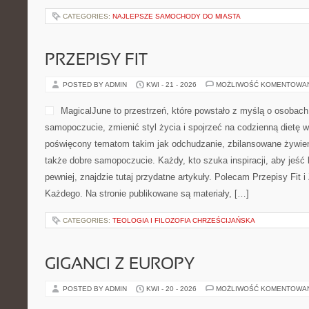
CATEGORIES:
NAJLEPSZE SAMOCHODY DO MIASTA
PRZEPISY FIT
POSTED BY ADMIN
KWI - 21 - 2026
MOŻLIWOŚĆ KOMENTOWA
MagicalJune to przestrzeń, które powstało z myślą o osobach
samopoczucie, zmienić styl życia i spojrzeć na codzienną dietę 
poświęcony tematom takim jak odchudzanie, zbilansowane żywieni
także dobre samopoczucie. Każdy, kto szuka inspiracji, aby jeść le
pewniej, znajdzie tutaj przydatne artykuły. Polecam Przepisy Fit
Każdego. Na stronie publikowane są materiały, […]
CATEGORIES:
TEOLOGIA I FILOZOFIA CHRZEŚCIJAŃSKA
GIGANCI Z EUROPY
POSTED BY ADMIN
KWI - 20 - 2026
MOŻLIWOŚĆ KOMENTOWA