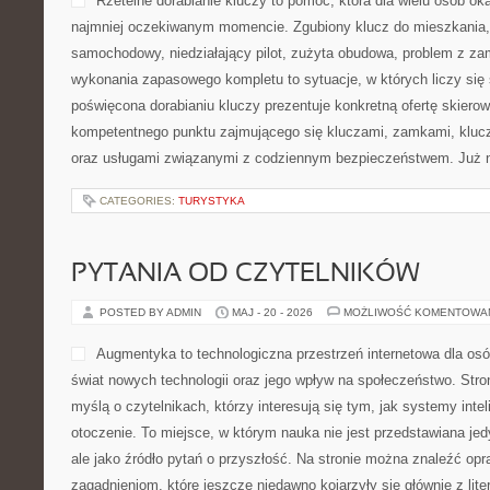
Rzetelne dorabianie kluczy to pomoc, która dla wielu osób ok
najmniej oczekiwanym momencie. Zgubiony klucz do mieszkania
samochodowy, niedziałający pilot, zużyta obudowa, problem z za
wykonania zapasowego kompletu to sytuacje, w których liczy się
poświęcona dorabianiu kluczy prezentuje konkretną ofertę skiero
kompetentnego punktu zajmującego się kluczami, zamkami, kl
oraz usługami związanymi z codziennym bezpieczeństwem. Już 
CATEGORIES:
TURYSTYKA
PYTANIA OD CZYTELNIKÓW
POSTED BY ADMIN
MAJ - 20 - 2026
MOŻLIWOŚĆ KOMENTOWA
Augmentyka to technologiczna przestrzeń internetowa dla os
świat nowych technologii oraz jego wpływ na społeczeństwo. Stro
myślą o czytelnikach, którzy interesują się tym, jak systemy inte
otoczenie. To miejsce, w którym nauka nie jest przedstawiana jed
ale jako źródło pytań o przyszłość. Na stronie można znaleźć o
zagadnieniom, które jeszcze niedawno kojarzyły się głównie z lite