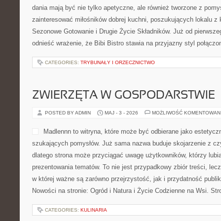
dania mają być nie tylko apetyczne, ale również tworzone z pomy
zainteresować miłośników dobrej kuchni, poszukujących lokalu z
Sezonowe Gotowanie i Drugie Życie Składników. Już od pierwsz
odnieść wrażenie, że Bibi Bistro stawia na przyjazny styl połącz
CATEGORIES:
TRYBUNAŁY I ORZECZNICTWO
ZWIERZĘTA W GOSPODARSTWIE
POSTED BY ADMIN
MAJ - 3 - 2026
MOŻLIWOŚĆ KOMENTOWAN
Madlennn to witryna, które może być odbierane jako estetyczn
szukających pomysłów. Już sama nazwa buduje skojarzenie z c
dlatego strona może przyciągać uwagę użytkowników, którzy lubią
prezentowania tematów. To nie jest przypadkowy zbiór treści, le
w której ważne są zarówno przejrzystość, jak i przydatność publ
Nowości na stronie: Ogród i Natura i Życie Codzienne na Wsi. St
CATEGORIES:
KULINARIA