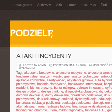
Archiwum
Azja
Jemen
Tagi
Strona główna
Spis Treści
PODZIELĘ
ATAKI I INCYDENTY
POSTED BY ADMIN
POSTED ON MAJ - 8 - 2026
MOŻLIWOŚĆ K
WYŁĄCZONA
Tagi:
akcesoria kreatywne
,
akcesoria medyczne
,
akcesoria wnętr
fundamentalne
,
analizy inwestycyjne
,
analizy techniczne
,
antropo
aplikacje zdrowotne
,
asertywność
,
asystenci głosowi
,
auta hybry
przemysłowa
,
badania historyczne
,
bankowość internetowa
,
bezpi
rewident
,
biznes etyczny
,
burza mózgów
,
cyfrowe innowacje
,
cyfr
design produktu
,
design thinking
,
diagnostyka obrazowa
,
diy deko
domowe dekoracje
,
domy drewniane
,
doradztwo podatkowe
,
druk
przemysłowy
,
druk reklamowy
,
drukarki
,
dywersyfikacja
,
edukacja
kulturowa
,
edukacja publiczna
,
edukacja społeczna
,
ekologiczne 
alternatywna
,
fauna
,
festiwale ludowe
,
finansowanie działalności
,
flipping nieruchomości
,
flora
,
folklor regionalny
,
fundusze ETF
,
geo