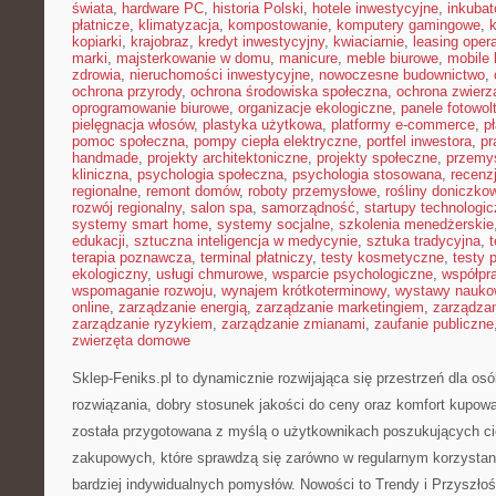
świata
,
hardware PC
,
historia Polski
,
hotele inwestycyjne
,
inkubat
płatnicze
,
klimatyzacja
,
kompostowanie
,
komputery gamingowe
,
kopiarki
,
krajobraz
,
kredyt inwestycyjny
,
kwiaciarnie
,
leasing oper
marki
,
majsterkowanie w domu
,
manicure
,
meble biurowe
,
mobile 
zdrowia
,
nieruchomości inwestycyjne
,
nowoczesne budownictwo
,
ochrona przyrody
,
ochrona środowiska społeczna
,
ochrona zwierz
oprogramowanie biurowe
,
organizacje ekologiczne
,
panele fotowol
pielęgnacja włosów
,
plastyka użytkowa
,
platformy e-commerce
,
p
pomoc społeczna
,
pompy ciepła elektryczne
,
portfel inwestora
,
pr
handmade
,
projekty architektoniczne
,
projekty społeczne
,
przemy
kliniczna
,
psychologia społeczna
,
psychologia stosowana
,
recenz
regionalne
,
remont domów
,
roboty przemysłowe
,
rośliny doniczko
rozwój regionalny
,
salon spa
,
samorządność
,
startupy technologi
systemy smart home
,
systemy socjalne
,
szkolenia menedżerskie
edukacji
,
sztuczna inteligencja w medycynie
,
sztuka tradycyjna
,
t
terapia poznawcza
,
terminal płatniczy
,
testy kosmetyczne
,
testy 
ekologiczny
,
usługi chmurowe
,
wsparcie psychologiczne
,
współpr
wspomaganie rozwoju
,
wynajem krótkoterminowy
,
wystawy nauko
online
,
zarządzanie energią
,
zarządzanie marketingiem
,
zarządzan
zarządzanie ryzykiem
,
zarządzanie zmianami
,
zaufanie publiczne
zwierzęta domowe
Sklep-Feniks.pl to dynamicznie rozwijająca się przestrzeń dla os
rozwiązania, dobry stosunek jakości do ceny oraz komfort kupowan
została przygotowana z myślą o użytkownikach poszukujących cie
zakupowych, które sprawdzą się zarówno w regularnym korzystaniu
bardziej indywidualnych pomysłów. Nowości to Trendy i Przyszłoś