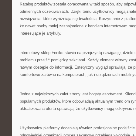
Katalog produktów została opracowana w taki sposób, aby odpow
odmiennych oczekiwaniach. Dzięki temu użytkownicy mogą znale
rozwiązania, które wyróżniają się trwałością. Korzystanie z platfo
że nawet osoby mniej zaznajomione z handlem internetowym mo
interesujące je artykuły.
internetowy sklep Feniks stawia na przejrzystą nawigację, dzięk
problemu przejść pomiędzy sekcjami. Każdy element witryny zost
łatwym dostępie do informacji. Estetyczny wygląd sprawiają, że pr
komfortowe zarówno na komputerach, jak i urządzeniach mobilny
Jedną z największych zalet strony jest bogaty asortyment. Klien
popularnych produktów, które odpowiadają aktualnym trend om r
aktualizowana oferta sprawiają, że użytkownicy mogą odkrywać no
Użytkownicy platformy doceniają również profesjonalne podejście
odpowiedniej organizacji proces zakupowy przebiega wygodnie, a k