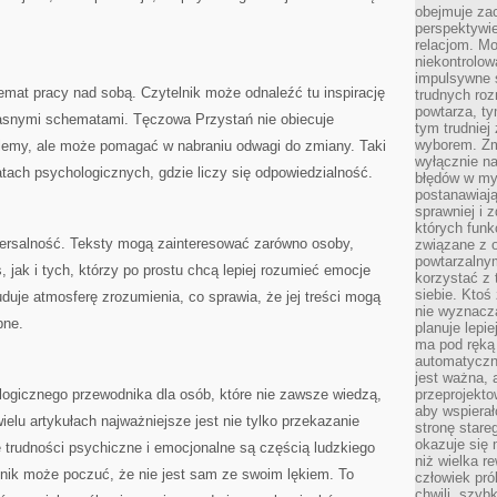
obejmuje zac
perspektywie
relacjom. Mo
niekontrolow
impulsywne 
mat pracy nad sobą. Czytelnik może odnaleźć tu inspirację
trudnych ro
powtarza, tym
łasnymi schematami. Tęczowa Przystań nie obiecuje
tym trudniej
wyborem. Zm
blemy, ale może pomagać w nabraniu odwagi do zmiany. Taki
wyłącznie na
tach psychologicznych, gdzie liczy się odpowiedzialność.
błędów w my
postanawiają,
sprawniej i 
których funk
iwersalność. Teksty mogą zainteresować zarówno osoby,
związane z o
powtarzalny
, jak i tych, którzy po prostu chcą lepiej rozumieć emocje
korzystać z 
siebie. Ktoś
duje atmosferę zrozumienia, co sprawia, że jej treści mogą
nie wyznacza
bne.
planuje lepi
ma pod ręką 
automatyczn
jest ważna, 
logicznego przewodnika dla osób, które nie zawsze wiedzą,
przeprojekto
aby wspiera
elu artykułach najważniejsze jest nie tylko przekazanie
stronę stare
okazuje się
że trudności psychiczne i emocjonalne są częścią ludzkiego
niż wielka r
lnik może poczuć, że nie jest sam ze swoim lękiem. To
człowiek pró
chwili, szy