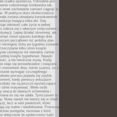
ale rzadko wystarcza. Potrzebne jest
wanie codziennego środowiska tak,
ło nowe zachowanie zamiast ciągnąć w
go. W praktyce dużo skuteczniejsza
 mała zmiana utrwalana konsekwentnie
ewolucja trwająca kilka dni. Gdy
buje odmienić całe życie w jednej
bko zderza się z własnym zmęczeniem i
ywacji. Lepiej działać skromniej, ale
ziesięć minut spaceru każdego dnia
pszym początkiem niż ambitny plan
 treningów, który po tygodniu zostanie
rzeczytanie kilku stron książki
ywa cenniejsze niż nierealny zamiar
 jednej książki tygodniowo. Nawyki
rność, a nie heroiczne zrywy. Kiedy
ie staje się przewidywalne i związane
m momentem dnia, rośnie szansa, że z
stanie wymagać szczególnego
ołowie procesu pojawia się zwykle
moment, kiedy pierwszy entuzjazm
zultaty nie są jeszcze wystarczająco
y silnie motywować. Wiele osób
dy wraca do dawnych schematów i
miana im się nie udała. Tymczasem to
ap. Nowy nawyk nie tworzy się w chwili
zji, lecz w serii powtórzeń, które
ją się nudne i nieefektowne. Pomocne
edzenie postępów, rozmowa z kimś
o dołączenie do społeczności ludzi