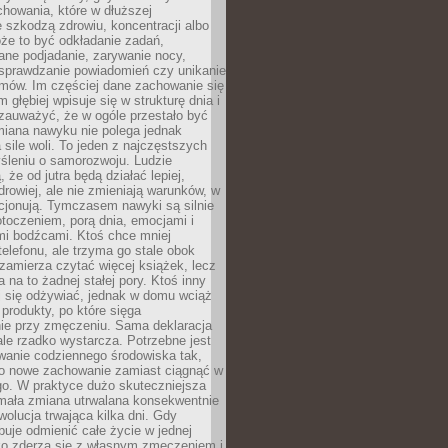
howania, które w dłuższej
 szkodzą zdrowiu, koncentracji albo
że to być odkładanie zadań,
ane podjadanie, zarywanie nocy,
sprawdzanie powiadomień czy unikanie
zmów. Im częściej dane zachowanie się
 głębiej wpisuje się w strukturę dnia i
 zauważyć, że w ogóle przestało być
iana nawyku nie polega jednak
 sile woli. To jeden z najczęstszych
śleniu o samorozwoju. Ludzie
 że od jutra będą działać lepiej,
zdrowiej, ale nie zmieniają warunków, w
cjonują. Tymczasem nawyki są silnie
toczeniem, porą dnia, emocjami i
mi bodźcami. Ktoś chce mniej
telefonu, ale trzyma go stale obok
 zamierza czytać więcej książek, lecz
 na to żadnej stałej pory. Ktoś inny
ej się odżywiać, jednak w domu wciąż
produkty, po które sięga
ie przy zmęczeniu. Sama deklaracja
ale rzadko wystarcza. Potrzebne jest
wanie codziennego środowiska tak,
ło nowe zachowanie zamiast ciągnąć w
go. W praktyce dużo skuteczniejsza
 mała zmiana utrwalana konsekwentnie
ewolucja trwająca kilka dni. Gdy
buje odmienić całe życie w jednej
bko zderza się z własnym zmęczeniem i