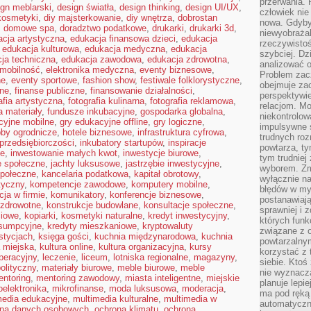
przerwania.
ign meblarski
,
design światła
,
design thinking
,
design UI/UX
,
człowiek nie
kosmetyki
,
diy majsterkowanie
,
diy wnętrza
,
dobrostan
nowa. Gdyby 
,
domowe spa
,
doradztwo podatkowe
,
drukarki
,
drukarki 3d
,
niewyobraża
cja artystyczna
,
edukacja finansowa dzieci
,
edukacja
rzeczywistoś
,
edukacja kulturowa
,
edukacja medyczna
,
edukacja
szybciej. D
ja techniczna
,
edukacja zawodowa
,
edukacja zdrowotna
,
analizować 
omobilność
,
elektronika medyczna
,
eventy biznesowe
,
Problem zac
ne
,
eventy sportowe
,
fashion show
,
festiwale folklorystyczne
,
obejmuje zac
jne
,
finanse publiczne
,
finansowanie działalności
,
perspektywie
afia artystyczna
,
fotografia kulinarna
,
fotografia reklamowa
,
relacjom. Mo
a materiały
,
fundusze inkubacyjne
,
gospodarka globalna
,
niekontrolow
cyjne mobilne
,
gry edukacyjne offline
,
gry logiczne
,
impulsywne 
by ogrodnicze
,
hotele biznesowe
,
infrastruktura cyfrowa
,
trudnych ro
 przedsiębiorczości
,
inkubatory startupów
,
inspiracje
powtarza, tym
ne
,
inwestowanie małych kwot
,
inwestycje biurowe
,
tym trudniej
e społeczne
,
jachty luksusowe
,
jastrzębie inwestycyjne
,
wyborem. Zm
połeczne
,
kancelaria podatkowa
,
kapitał obrotowy
,
wyłącznie na
tyczny
,
kompetencje zawodowe
,
komputery mobilne
,
błędów w my
ja w firmie
,
komunikatory
,
konferencje biznesowe
,
postanawiają,
 zdrowotne
,
konstrukcje budowlane
,
konsultacje społeczne
,
sprawniej i 
ciowe
,
kopiarki
,
kosmetyki naturalne
,
kredyt inwestycyjny
,
których funk
nsumpcyjne
,
kredyty mieszkaniowe
,
kryptowaluty
związane z o
stycjach
,
księga gości
,
kuchnia międzynarodowa
,
kuchnia
powtarzalny
a miejska
,
kultura online
,
kultura organizacyjna
,
kursy
korzystać z 
peracyjny
,
leczenie
,
liceum
,
lotniska regionalne
,
magazyny
,
siebie. Ktoś
olityczny
,
materiały biurowe
,
meble biurowe
,
meble
nie wyznacza
ntoring
,
mentoring zawodowy
,
miasta inteligentne
,
miejskie
planuje lepi
oelektronika
,
mikrofinanse
,
moda luksusowa
,
moderacja
,
ma pod ręką 
media edukacyjne
,
multimedia kulturalne
,
multimedia w
automatyczn
ona danych osobowych
,
ochrona klimatu
,
ochrona