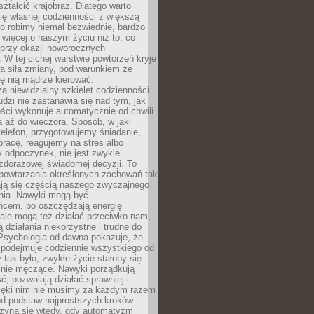
ształcić krajobraz. Dlatego warto
ię własnej codzienności z większą
o robimy niemal bezwiednie, bardzo
więcej o naszym życiu niż to, co
 przy okazji noworocznych
 W tej cichej warstwie powtórzeń kryje
a siła zmiany, pod warunkiem że
ę nią mądrze kierować.
ą niewidzialny szkielet codzienności.
dzi nie zastanawia się nad tym, jak
ści wykonuje automatycznie od chwili
 aż do wieczora. Sposób, w jaki
elefon, przygotowujemy śniadanie,
racę, reagujemy na stres albo
 odpoczynek, nie jest zwykle
żdorazowej świadomej decyzji. To
 powtarzania określonych zachowań tak
ają się częścią naszego zwyczajnego
nia. Nawyki mogą być
ńcem, bo oszczędzają energię
ale mogą też działać przeciwko nam,
ją działania niekorzystne i trudne do
 Psychologia od dawna pokazuje, że
 podejmuje codziennie wszystkiego od
tak było, zwykłe życie stałoby się
lnie męczące. Nawyki porządkują
ć, pozwalają działać sprawniej i
zięki nim nie musimy za każdym razem
od podstaw najprostszych kroków.
zyna się wtedy, gdy automatyzm