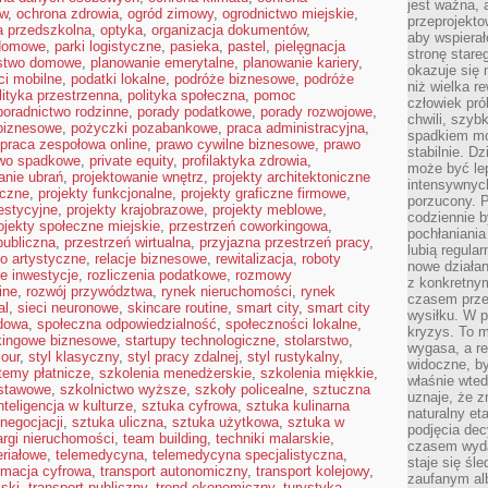
jest ważna, 
ów
,
ochrona zdrowia
,
ogród zimowy
,
ogrodnictwo miejskie
,
przeprojekto
a przedszkolna
,
optyka
,
organizacja dokumentów
,
aby wspiera
domowe
,
parki logistyczne
,
pasieka
,
pastel
,
pielęgnacja
stronę stare
stwo domowe
,
planowanie emerytalne
,
planowanie kariery
,
okazuje się
ci mobilne
,
podatki lokalne
,
podróże biznesowe
,
podróże
niż wielka r
lityka przestrzenna
,
polityka społeczna
,
pomoc
człowiek pró
poradnictwo rodzinne
,
porady podatkowe
,
porady rozwojowe
,
chwili, szy
biznesowe
,
pożyczki pozabankowe
,
praca administracyjna
,
spadkiem mot
praca zespołowa online
,
prawo cywilne biznesowe
,
prawo
stabilnie. D
wo spadkowe
,
private equity
,
profilaktyka zdrowia
,
może być le
anie ubrań
,
projektowanie wnętrz
,
projekty architektoniczne
intensywnych
eczne
,
projekty funkcjonalne
,
projekty graficzne firmowe
,
porzucony. P
estycyjne
,
projekty krajobrazowe
,
projekty meblowe
,
codziennie b
ojekty społeczne miejskie
,
przestrzeń coworkingowa
,
pochłaniania
publiczna
,
przestrzeń wirtualna
,
przyjazna przestrzeń pracy
,
lubią regula
ło artystyczne
,
relacje biznesowe
,
rewitalizacja
,
roboty
nowe działan
e inwestycje
,
rozliczenia podatkowe
,
rozmowy
z konkretny
ine
,
rozwój przywództwa
,
rynek nieruchomości
,
rynek
czasem prze
al
,
sieci neuronowe
,
skincare routine
,
smart city
,
smart city
wysiłku. W p
dowa
,
społeczna odpowiedzialność
,
społeczności lokalne
,
kryzys. To 
kingowe biznesowe
,
startupy technologiczne
,
stolarstwo
,
wygasa, a re
mour
,
styl klasyczny
,
styl pracy zdalnej
,
styl rustykalny
,
widoczne, b
temy płatnicze
,
szkolenia menedżerskie
,
szkolenia miękkie
,
właśnie wte
dstawowe
,
szkolnictwo wyższe
,
szkoły policealne
,
sztuczna
uznaje, że z
nteligencja w kulturze
,
sztuka cyfrowa
,
sztuka kulinarna
naturalny et
negocjacji
,
sztuka uliczna
,
sztuka użytkowa
,
sztuka w
podjęcia decy
argi nieruchomości
,
team building
,
techniki malarskie
,
czasem wyda
eriałowe
,
telemedycyna
,
telemedycyna specjalistyczna
,
staje się śl
rmacja cyfrowa
,
transport autonomiczny
,
transport kolejowy
,
zaufanym alb
jski
,
transport publiczny
,
trend ekonomiczny
,
turystyka