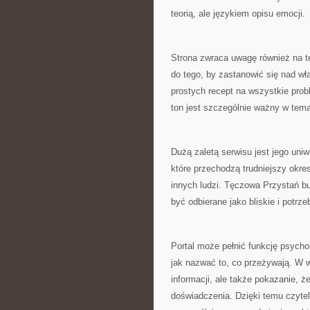
teorią, ale językiem opisu emocji.
Strona zwraca uwagę również na te
do tego, by zastanowić się nad w
prostych recept na wszystkie pro
ton jest szczególnie ważny w tema
Dużą zaletą serwisu jest jego un
które przechodzą trudniejszy okres
innych ludzi. Tęczowa Przystań bu
być odbierane jako bliskie i potrze
Portal może pełnić funkcję psycho
jak nazwać to, co przeżywają. W wi
informacji, ale także pokazanie, 
doświadczenia. Dzięki temu czyte