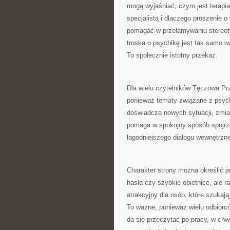
mogą wyjaśniać, czym jest terapia
specjalistą i dlaczego proszenie 
pomagać w przełamywaniu stereoty
troska o psychikę jest tak samo w
To społecznie istotny przekaz.
Dla wielu czytelników Tęczowa Pr
ponieważ tematy związane z psych
doświadcza nowych sytuacji, zmian
pomaga w spokojny sposób spojrz
łagodniejszego dialogu wewnętrzn
Charakter strony można określić ja
hasła czy szybkie obietnice, ale r
atrakcyjny dla osób, które szukaj
To ważne, ponieważ wielu odbiorcó
da się przeczytać po pracy, w chw