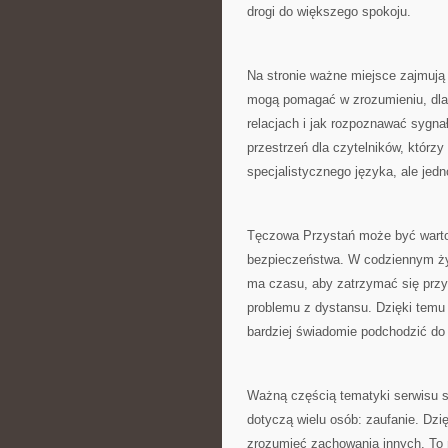
drogi do większego spokoju.
Na stronie ważne miejsce zajmują
mogą pomagać w zrozumieniu, dlac
relacjach i jak rozpoznawać sygna
przestrzeń dla czytelników, którz
specjalistycznego języka, ale jed
Tęczowa Przystań może być warto
bezpieczeństwa. W codziennym życ
ma czasu, aby zatrzymać się przy
problemu z dystansu. Dzięki temu 
bardziej świadomie podchodzić do
Ważną częścią tematyki serwisu s
dotyczą wielu osób: zaufanie. Dzi
zrozumieć zachowania innych. To m