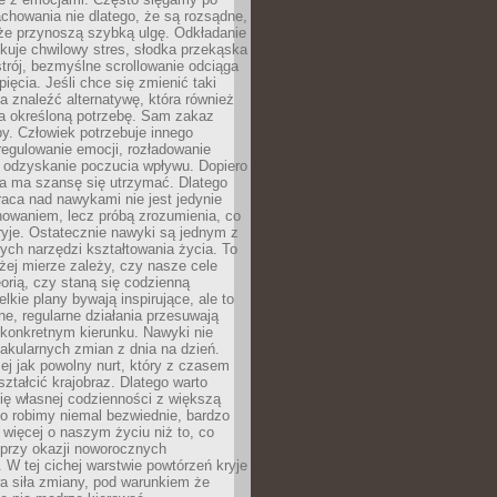
chowania nie dlatego, że są rozsądne,
 że przynoszą szybką ulgę. Odkładanie
kuje chwilowy stres, słodka przekąska
trój, bezmyślne scrollowanie odciąga
ięcia. Jeśli chce się zmienić taki
a znaleźć alternatywę, która również
a określoną potrzebę. Sam zakaz
y. Człowiek potrzebuje innego
egulowanie emocji, rozładowanie
y odzyskanie poczucia wpływu. Dopiero
a ma szansę się utrzymać. Dlatego
aca nad nawykami nie jest jedynie
howaniem, lecz próbą zrozumienia, co
ryje. Ostatecznie nawyki są jednym z
ych narzędzi kształtowania życia. To
żej mierze zależy, czy nasze cele
orią, czy staną się codzienną
elkie plany bywają inspirujące, ale to
ne, regularne działania przesuwają
 konkretnym kierunku. Nawyki nie
akularnych zmian z dnia na dzień.
zej jak powolny nurt, który z czasem
ształcić krajobraz. Dlatego warto
ię własnej codzienności z większą
o robimy niemal bezwiednie, bardzo
więcej o naszym życiu niż to, co
 przy okazji noworocznych
 W tej cichej warstwie powtórzeń kryje
a siła zmiany, pod warunkiem że