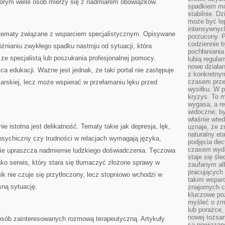
tórym wiele osób mierzy się z nadmiarem obowiązków.
spadkiem mot
stabilnie. D
może być le
intensywnych
tematy związane z wsparciem specjalistycznym. Opisywane
porzucony. P
codziennie b
nianiu zwykłego spadku nastroju od sytuacji, która
pochłaniania
e specjalistą lub poszukania profesjonalnej pomocy.
lubią regula
nowe działan
ca edukacji. Ważne jest jednak, że taki portal nie zastępuje
z konkretny
czasem prze
lekarskiej, lecz może wspierać w przełamaniu lęku przed
wysiłku. W p
kryzys. To 
wygasa, a re
widoczne, b
właśnie wte
e istotna jest delikatność. Tematy takie jak depresja, lęk,
uznaje, że z
naturalny et
psychiczny czy trudności w relacjach wymagają języka,
podjęcia decy
czasem wyda
 nie upraszcza nadmiernie ludzkiego doświadczenia. Tęczowa
staje się śl
ko serwis, który stara się tłumaczyć złożone sprawy w
zaufanym alb
pracujących
ik nie czuje się przytłoczony, lecz stopniowo wchodzi w
takim wspar
sną sytuację.
znajomych 
kluczowe poz
myśleć o zm
lub porażce,
nowej tożsa
 osób zainteresowanych rozmową terapeutyczną. Artykuły
są powiązan