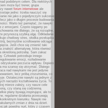
 nad podobnym celem. Dla niektórych
ciem może być trener, grupa
czy nawet
forum internetowe
ale
ostaje jedno: trzeba nauczyć się
ianie nie jako o pojedynczym sukcesie
 lecz jako o długim procesie budowania
mości. Warto też pamiętać, że nawyki
e z emocjami. Często sięgamy po
chowania nie dlatego, że są rozsądne,
 że przynoszą szybką ulgę. Odkładanie
kuje chwilowy stres, słodka przekąska
trój, bezmyślne scrollowanie odciąga
ięcia. Jeśli chce się zmienić taki
a znaleźć alternatywę, która również
a określoną potrzebę. Sam zakaz
y. Człowiek potrzebuje innego
egulowanie emocji, rozładowanie
y odzyskanie poczucia wpływu. Dopiero
a ma szansę się utrzymać. Dlatego
aca nad nawykami nie jest jedynie
howaniem, lecz próbą zrozumienia, co
ryje. Ostatecznie nawyki są jednym z
ych narzędzi kształtowania życia. To
żej mierze zależy, czy nasze cele
orią, czy staną się codzienną
elkie plany bywają inspirujące, ale to
ne, regularne działania przesuwają
 konkretnym kierunku. Nawyki nie
akularnych zmian z dnia na dzień.
zej jak powolny nurt, który z czasem