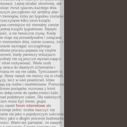
ywacji. Lepiej działać skromniej, ale
ziesięć minut spaceru każdego dnia
pszym początkiem niż ambitny plan
 treningów, który po tygodniu zostanie
rzeczytanie kilku stron książki
ywa cenniejsze niż nierealny zamiar
 jednej książki tygodniowo. Nawyki
rność, a nie heroiczne zrywy. Kiedy
ie staje się przewidywalne i związane
m momentem dnia, rośnie szansa, że z
stanie wymagać szczególnego
ołowie procesu pojawia się zwykle
moment, kiedy pierwszy entuzjazm
zultaty nie są jeszcze wystarczająco
y silnie motywować. Wiele osób
dy wraca do dawnych schematów i
miana im się nie udała. Tymczasem to
ap. Nowy nawyk nie tworzy się w chwili
zji, lecz w serii powtórzeń, które
ją się nudne i nieefektowne. Pomocne
edzenie postępów, rozmowa z kimś
o dołączenie do społeczności ludzi
 nad podobnym celem. Dla niektórych
ciem może być trener, grupa
czy nawet
forum internetowe
ale
ostaje jedno: trzeba nauczyć się
ianie nie jako o pojedynczym sukcesie
 lecz jako o długim procesie budowania
mości. Warto też pamiętać, że nawyki
e z emocjami. Często sięgamy po