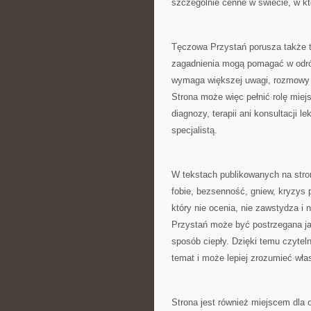
szczególnie cenne w świecie, w k
Tęczowa Przystań porusza także 
zagadnienia mogą pomagać w odróż
wymaga większej uwagi, rozmowy z
Strona może więc pełnić rolę miejs
diagnozy, terapii ani konsultacji 
specjalistą.
W tekstach publikowanych na stroni
fobie, bezsenność, gniew, kryzys 
który nie ocenia, nie zawstydza i
Przystań może być postrzegana ja
sposób ciepły. Dzięki temu czyteln
temat i może lepiej zrozumieć wła
Strona jest również miejscem dla