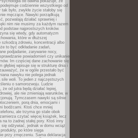
 Psychologia od dawna pokazuje, że
 podejmuje codziennie wszystkiego od
tak było, zwykłe życie stałoby się
lnie męczące. Nawyki porządkują
ć, pozwalają działać sprawniej i
zięki nim nie musimy za każdym razem
od podstaw najprostszych kroków.
zyna się wtedy, gdy automatyzm
howania, które w dłuższej
 szkodzą zdrowiu, koncentracji albo
że to być odkładanie zadań,
ane podjadanie, zarywanie nocy,
sprawdzanie powiadomień czy unikanie
zmów. Im częściej dane zachowanie się
 głębiej wpisuje się w strukturę dnia i
 zauważyć, że w ogóle przestało być
iana nawyku nie polega jednak
 sile woli. To jeden z najczęstszych
śleniu o samorozwoju. Ludzie
 że od jutra będą działać lepiej,
zdrowiej, ale nie zmieniają warunków, w
cjonują. Tymczasem nawyki są silnie
toczeniem, porą dnia, emocjami i
mi bodźcami. Ktoś chce mniej
telefonu, ale trzyma go stale obok
 zamierza czytać więcej książek, lecz
 na to żadnej stałej pory. Ktoś inny
ej się odżywiać, jednak w domu wciąż
produkty, po które sięga
ie przy zmęczeniu. Sama deklaracja