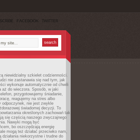
SCRIBE
FACEBOOK
TWITTER
ą niewidzialny szkielet codzienności.
dzi nie zastanawia się nad tym, jak
ści wykonuje automatycznie od chwili
 aż do wieczora. Sposób, w jaki
elefon, przygotowujemy śniadanie,
racę, reagujemy na stres albo
 odpoczynek, nie jest zwykle
żdorazowej świadomej decyzji. To
 powtarzania określonych zachowań tak
ają się częścią naszego zwyczajnego
nia. Nawyki mogą być
ńcem, bo oszczędzają energię
ale mogą też działać przeciwko nam,
ją działania niekorzystne i trudne do