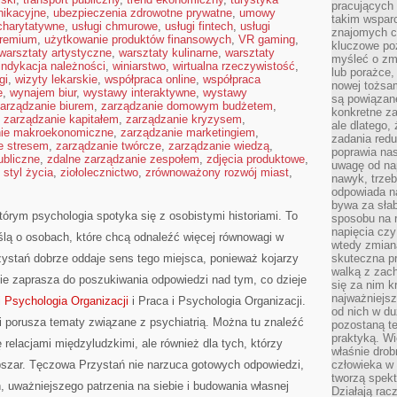
pracujących
nikacyjne
,
ubezpieczenia zdrowotne prywatne
,
umowy
takim wspar
 charytatywne
,
usługi chmurowe
,
usługi fintech
,
usługi
znajomych 
premium
,
użytkowanie produktów finansowych
,
VR gaming
,
kluczowe poz
warsztaty artystyczne
,
warsztaty kulinarne
,
warsztaty
myśleć o zm
indykacja należności
,
winiarstwo
,
wirtualna rzeczywistość
,
lub porażce,
gi
,
wizyty lekarskie
,
współpraca online
,
współpraca
nowej tożsa
e
,
wynajem biur
,
wystawy interaktywne
,
wystawy
są powiązan
arządzanie biurem
,
zarządzanie domowym budżetem
,
konkretne za
,
zarządzanie kapitałem
,
zarządzanie kryzysem
,
ale dlatego,
nie makroekonomiczne
,
zarządzanie marketingiem
,
zadania redu
e stresem
,
zarządzanie twórcze
,
zarządzanie wiedzą
,
poprawia nas
ubliczne
,
zdalne zarządzanie zespołem
,
zdjęcia produktowe
,
uwagę od nap
 styl życia
,
ziołolecznictwo
,
zrównoważony rozwój miast
,
nawyk, trzeb
odpowiada n
bywa za słab
órym psychologia spotyka się z osobistymi historiami. To
sposobu na r
napięcia cz
lą o osobach, które chcą odnaleźć więcej równowagi w
wtedy zmian
stań dobrze oddaje sens tego miejsca, ponieważ kojarzy
skuteczna pr
walką z zac
ie zaprasza do poszukiwania odpowiedzi nad tym, co dzieje
się za nim k
najważniejsz
i Psychologia Organizacji
i Praca i Psychologia Organizacji.
od nich w du
i porusza tematy związane z psychiatrią. Można tu znaleźć
pozostaną te
praktyką. Wi
ię relacjami międzyludzkimi, ale również dla tych, którzy
właśnie drob
bszar. Tęczowa Przystań nie narzuca gotowych odpowiedzi,
człowieka w
tworzą spekt
 uważniejszego patrzenia na siebie i budowania własnej
Działają rac