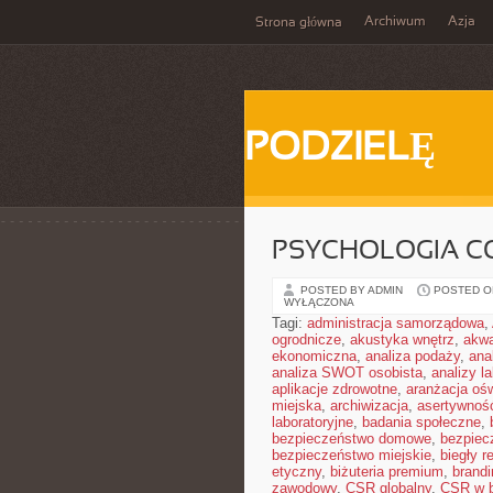
Archiwum
Azja
Strona główna
PODZIELĘ
PSYCHOLOGIA C
POSTED BY ADMIN
POSTED ON
WYŁĄCZONA
Tagi:
administracja samorządowa
,
ogrodnicze
,
akustyka wnętrz
,
akwa
ekonomiczna
,
analiza podaży
,
ana
analiza SWOT osobista
,
analizy l
aplikacje zdrowotne
,
aranżacja ośw
miejska
,
archiwizacja
,
asertywnoś
laboratoryjne
,
badania społeczne
,
bezpieczeństwo domowe
,
bezpiec
bezpieczeństwo miejskie
,
biegły r
etyczny
,
biżuteria premium
,
brandi
zawodowy
,
CSR globalny
,
CSR w b