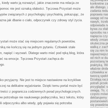
, kiedy warto ją rozważyć, jakie znaczenie ma relacja ze
konkretne za
ale dlatego,
o pomoc nie jest oznaką słabości. Tęczowa Przystań może
zadania redu
pów związanych z psychologią i psychiatrią, pokazując, że
poprawia nas
uwagę od nap
ażna jak dbanie o ciało, odpoczynek czy zdrowy styl życia.
nawyk, trzeb
odpowiada n
bywa za słab
sposobu na r
napięcia cz
wtedy zmian
zystań może stać się miejscem regularnych powrotów,
skuteczna pr
walką z zac
iką nie kończą się na jednym pytaniu. Człowiek stale
się za nim k
, napięć i wyzwań. Dlatego warto mieć pod ręką blog, która
najważniejsz
od nich w du
eć na emocje. Tęczowa Przystań zachęca do
pozostaną te
ego.
praktyką. Wi
właśnie drob
człowieka w
tworzą spekt
Działają rac
ko przyjazny. Nie jest to miejsce nastawione na krzykliwe
potrafi przek
aczej na delikatne wyjaśnianie. Dzięki temu portal może być
przyglądać s
uwagą. To, c
ą treści z pogranicza codziennych porad psychologicznych.
często mówi 
w potrzebuje nie naukowego podręcznika, lecz tekstu, który
deklarujemy
postanowień.
ili odpoczynku albo wtedy, gdy pojawia się potrzeba
się prawdziw