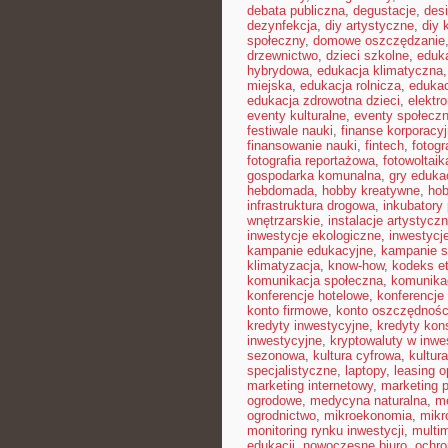
debata publiczna
,
degustacje
,
des
dezynfekcja
,
diy artystyczne
,
diy 
społeczny
,
domowe oszczędzanie
drzewnictwo
,
dzieci szkolne
,
eduka
hybrydowa
,
edukacja klimatyczna
miejska
,
edukacja rolnicza
,
edukac
edukacja zdrowotna dzieci
,
elektr
eventy kulturalne
,
eventy społecz
festiwale nauki
,
finanse korporacy
finansowanie nauki
,
fintech
,
fotogr
fotografia reportażowa
,
fotowoltaik
gospodarka komunalna
,
gry eduka
hebdomada
,
hobby kreatywne
,
hob
infrastruktura drogowa
,
inkubatory
wnętrzarskie
,
instalacje artystycz
inwestycje ekologiczne
,
inwestycj
kampanie edukacyjne
,
kampanie s
klimatyzacja
,
know-how
,
kodeks e
komunikacja społeczna
,
komunikac
konferencje hotelowe
,
konferencje
konto firmowe
,
konto oszczędnoś
kredyty inwestycyjne
,
kredyty ko
inwestycyjne
,
kryptowaluty w inwe
sezonowa
,
kultura cyfrowa
,
kultur
specjalistyczne
,
laptopy
,
leasing o
marketing internetowy
,
marketing p
ogrodowe
,
medycyna naturalna
,
me
ogrodnictwo
,
mikroekonomia
,
mikr
monitoring rynku inwestycji
,
multi
edukacji
,
nowoczesne biuro
,
ochr