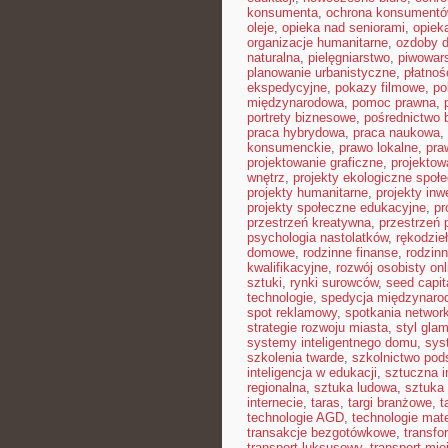
konsumenta
,
ochrona konsument
oleje
,
opieka nad seniorami
,
opiek
organizacje humanitarne
,
ozdoby 
naturalna
,
pielęgniarstwo
,
piwowar
planowanie urbanistyczne
,
płatnoś
ekspedycyjne
,
pokazy filmowe
,
po
międzynarodowa
,
pomoc prawna
,
portrety biznesowe
,
pośrednictwo 
praca hybrydowa
,
praca naukowa
,
konsumenckie
,
prawo lokalne
,
pra
projektowanie graficzne
,
projektow
wnętrz
,
projekty ekologiczne społ
projekty humanitarne
,
projekty inw
projekty społeczne edukacyjne
,
pr
przestrzeń kreatywna
,
przestrzeń 
psychologia nastolatków
,
rękodzie
domowe
,
rodzinne finanse
,
rodzinn
kwalifikacyjne
,
rozwój osobisty onl
sztuki
,
rynki surowców
,
seed capit
technologie
,
spedycja międzynaro
spot reklamowy
,
spotkania networ
strategie rozwoju miasta
,
styl gla
systemy inteligentnego domu
,
sys
szkolenia twarde
,
szkolnictwo po
inteligencja w edukacji
,
sztuczna i
regionalna
,
sztuka ludowa
,
sztuka 
internecie
,
taras
,
targi branżowe
,
t
technologie AGD
,
technologie mat
transakcje bezgotówkowe
,
transfo
transport luksusowy
,
transport mie