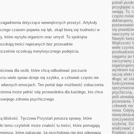
potrafi przek
przyglądać s
uwagą. To, c
często mówi 
deklarujemy
 zagadnienia dotyczące wewnętrznych przeżyć. Artykuły
postanowień.
się prawdziw
zego czasem pojawia się lęk, skąd biorą się trudności w
nauczymy si
ły, które wysyła organizm oraz umysł. To spokojna
Nawyki tworz
Większość lu
y szukają treści napisanych bez przesadnie
wiele czynno
nocześnie oczekują merytorycznego podejścia.
przebudzenia
sięgamy po t
zaczynamy p
organizujemy
wynikiem ka
ściowa dla osób, które chcą odbudować poczucie
raczej efekt
iu wiele spraw dzieje się szybko, a człowiek często nie
długo, aż st
funkcjonowa
 własnych emocjach. Ten portal daje możliwość zobaczenia
sprzymierze
strona może pełnić rolę przewodnika dla każdego, kto chce
psychiczną, 
jeśli utrwala
 swojego zdrowia psychicznego.
przerwania.
człowiek nie
nowa. Gdyby 
niewyobraża
ą bliskość. Tęczowa Przystań porusza sprawy, które
rzeczywistoś
szybciej. D
ęki temu czytelnik może znaleźć tu treści, które pomagają
analizować 
iejsce, które pokazuje, że psychologia nie jest oderwaną
Problem zac