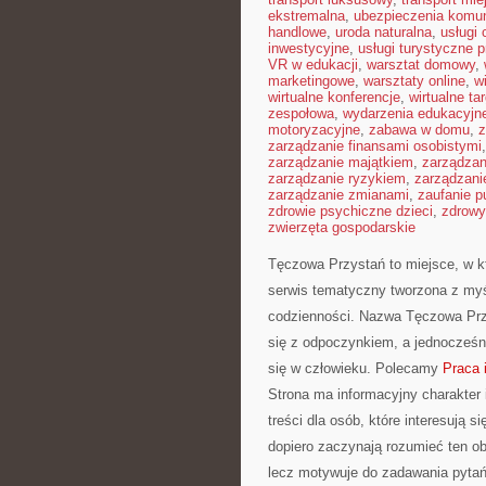
ekstremalna
,
ubezpieczenia komu
handlowe
,
uroda naturalna
,
usługi
inwestycyjne
,
usługi turystyczne 
VR w edukacji
,
warsztat domowy
,
marketingowe
,
warsztaty online
,
w
wirtualne konferencje
,
wirtualne tar
zespołowa
,
wydarzenia edukacyjn
motoryzacyjne
,
zabawa w domu
,
z
zarządzanie finansami osobistymi
zarządzanie majątkiem
,
zarządza
zarządzanie ryzykiem
,
zarządzani
zarządzanie zmianami
,
zaufanie p
zdrowie psychiczne dzieci
,
zdrowy
zwierzęta gospodarskie
Tęczowa Przystań to miejsce, w kt
serwis tematyczny tworzona z myś
codzienności. Nazwa Tęczowa Przy
się z odpoczynkiem, a jednocześn
się w człowieku. Polecamy
Praca 
Strona ma informacyjny charakter 
treści dla osób, które interesują s
dopiero zaczynają rozumieć ten o
lecz motywuje do zadawania pytań,