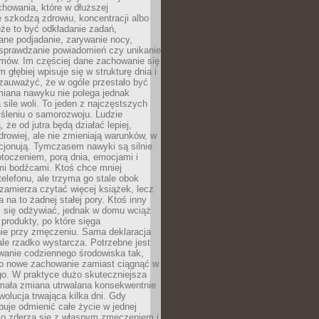
howania, które w dłuższej
 szkodzą zdrowiu, koncentracji albo
że to być odkładanie zadań,
ane podjadanie, zarywanie nocy,
sprawdzanie powiadomień czy unikanie
zmów. Im częściej dane zachowanie się
 głębiej wpisuje się w strukturę dnia i
 zauważyć, że w ogóle przestało być
iana nawyku nie polega jednak
 sile woli. To jeden z najczęstszych
śleniu o samorozwoju. Ludzie
 że od jutra będą działać lepiej,
zdrowiej, ale nie zmieniają warunków, w
cjonują. Tymczasem nawyki są silnie
toczeniem, porą dnia, emocjami i
mi bodźcami. Ktoś chce mniej
telefonu, ale trzyma go stale obok
 zamierza czytać więcej książek, lecz
 na to żadnej stałej pory. Ktoś inny
ej się odżywiać, jednak w domu wciąż
produkty, po które sięga
ie przy zmęczeniu. Sama deklaracja
ale rzadko wystarcza. Potrzebne jest
wanie codziennego środowiska tak,
ło nowe zachowanie zamiast ciągnąć w
go. W praktyce dużo skuteczniejsza
 mała zmiana utrwalana konsekwentnie
ewolucja trwająca kilka dni. Gdy
buje odmienić całe życie w jednej
bko zderza się z własnym zmęczeniem i