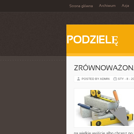
Archiwum
Azja
Strona główna
PODZIELĘ
ZRÓWNOWAŻON
POSTED BY ADMIN
STY - 8 - 2
na wielkie wyjście albo chcesz po 