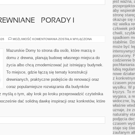
jest ważna, 
przeprojekto
aby wspiera
stronę stare
okazuje się
EWNIANE – PORADY I
niż wielka r
człowiek pró
chwili, szy
spadkiem mot
KONSTRUKCJE
026
MOŻLIWOŚĆ KOMENTOWANIA
ZOSTAŁA WYŁĄCZONA
stabilnie. D
DREWNIANE
–
może być le
PORADY
Mazurskie Domy to strona dla osób, które marzą o
intensywnych
I
porzucony. P
INSPIRACJE
domu z drewna, planują budowę własnego miejsca do
codziennie b
pochłaniania
życia albo chcą zmodernizować już istniejący budynek.
lubią regula
To miejsce, gdzie łączą się tematy konstrukcji
nowe działan
z konkretny
drewnianych, praktyczne podejście do renowacji oraz
czasem prze
coraz popularniejsze rozwiązania dla budynków
wysiłku. W p
kryzys. To 
z myślą o tym, aby krok po kroku przeprowadzić czytelnika
wygasa, a re
widoczne, b
nocześnie dać solidną dawkę inspiracji oraz konkretów, które
właśnie wte
uznaje, że z
naturalny et
podjęcia decy
czasem wyda
staje się śl
zaufanym alb