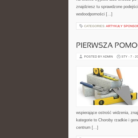
znajdziesz tu sprawdzone podejście
wodoodporności […]
CATEGORIES:
ARTYKUŁY SPONS
PIERWSZA POMO
POSTED BY ADMIN
STY - 7 - 2
wspierające ostrość widzenia, zna
kategorie to Choroby rzadkie i ge
centrum […]