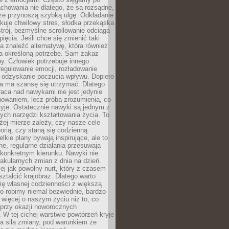
chowania nie dlatego, że są rozsądne,
 że przynoszą szybką ulgę. Odkładanie
kuje chwilowy stres, słodka przekąska
trój, bezmyślne scrollowanie odciąga
ięcia. Jeśli chce się zmienić taki
a znaleźć alternatywę, która również
a określoną potrzebę. Sam zakaz
y. Człowiek potrzebuje innego
egulowanie emocji, rozładowanie
y odzyskanie poczucia wpływu. Dopiero
a ma szansę się utrzymać. Dlatego
aca nad nawykami nie jest jedynie
howaniem, lecz próbą zrozumienia, co
ryje. Ostatecznie nawyki są jednym z
ych narzędzi kształtowania życia. To
żej mierze zależy, czy nasze cele
orią, czy staną się codzienną
elkie plany bywają inspirujące, ale to
ne, regularne działania przesuwają
 konkretnym kierunku. Nawyki nie
akularnych zmian z dnia na dzień.
zej jak powolny nurt, który z czasem
ształcić krajobraz. Dlatego warto
ię własnej codzienności z większą
o robimy niemal bezwiednie, bardzo
więcej o naszym życiu niż to, co
 przy okazji noworocznych
 W tej cichej warstwie powtórzeń kryje
a siła zmiany, pod warunkiem że