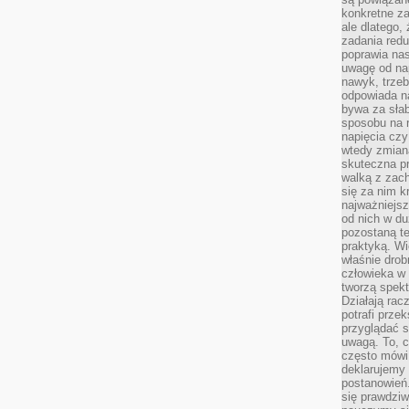
konkretne za
ale dlatego,
zadania redu
poprawia nas
uwagę od nap
nawyk, trzeb
odpowiada n
bywa za słab
sposobu na r
napięcia cz
wtedy zmian
skuteczna pr
walką z zac
się za nim k
najważniejsz
od nich w du
pozostaną te
praktyką. Wi
właśnie drob
człowieka w
tworzą spekt
Działają rac
potrafi przek
przyglądać s
uwagą. To, c
często mówi 
deklarujemy
postanowień.
się prawdziw