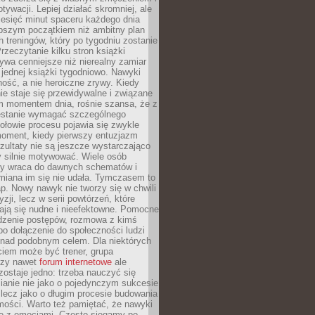
ywacji. Lepiej działać skromniej, ale
ziesięć minut spaceru każdego dnia
pszym początkiem niż ambitny plan
 treningów, który po tygodniu zostanie
rzeczytanie kilku stron książki
ywa cenniejsze niż nierealny zamiar
 jednej książki tygodniowo. Nawyki
rność, a nie heroiczne zrywy. Kiedy
ie staje się przewidywalne i związane
m momentem dnia, rośnie szansa, że z
stanie wymagać szczególnego
ołowie procesu pojawia się zwykle
moment, kiedy pierwszy entuzjazm
zultaty nie są jeszcze wystarczająco
y silnie motywować. Wiele osób
dy wraca do dawnych schematów i
miana im się nie udała. Tymczasem to
ap. Nowy nawyk nie tworzy się w chwili
zji, lecz w serii powtórzeń, które
ją się nudne i nieefektowne. Pomocne
edzenie postępów, rozmowa z kimś
o dołączenie do społeczności ludzi
 nad podobnym celem. Dla niektórych
ciem może być trener, grupa
czy nawet
forum internetowe
ale
ostaje jedno: trzeba nauczyć się
ianie nie jako o pojedynczym sukcesie
 lecz jako o długim procesie budowania
mości. Warto też pamiętać, że nawyki
e z emocjami. Często sięgamy po