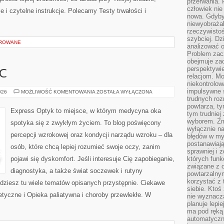
przerwania.
człowiek nie
 i czytelne instrukcje. Polecamy Testy trwałości i
nowa. Gdyby 
niewyobraża
rzeczywistoś
szybciej. D
OROWANE
analizować 
Problem zac
obejmuje zac
perspektywie
C
relacjom. Mo
niekontrolow
impulsywne 
PIERWSZA
026
MOŻLIWOŚĆ KOMENTOWANIA
ZOSTAŁA WYŁĄCZONA
POMOC
trudnych ro
powtarza, tym
Express Optyk to miejsce, w którym medycyna oka
tym trudniej
wyborem. Zm
spotyka się z zwykłym życiem. To blog poświęcony
wyłącznie na
percepcji wzrokowej oraz kondycji narządu wzroku – dla
błędów w my
postanawiają,
osób, które chcą lepiej rozumieć swoje oczy, zanim
sprawniej i 
pojawi się dyskomfort. Jeśli interesuje Cię zapobieganie,
których funk
związane z o
diagnostyka, a także świat soczewek i rutyny
powtarzalny
korzystać z 
jdziesz tu wiele tematów opisanych przystępnie. Ciekawe
siebie. Ktoś
netyczne i Opieka paliatywna i choroby przewlekłe. W
nie wyznacza
planuje lepi
ma pod ręką 
automatyczn