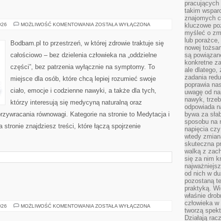
pracujących
takim wspar
znajomych 
HYDROTERAPIA
026
MOŻLIWOŚĆ KOMENTOWANIA
ZOSTAŁA WYŁĄCZONA
kluczowe poz
myśleć o zm
lub porażce,
Bodbam.pl to przestrzeń, w której zdrowie traktuje się
nowej tożsa
całościowo – bez dzielenia człowieka na „oddzielne
są powiązan
konkretne za
części”, bez patrzenia wyłącznie na symptomy. To
ale dlatego,
zadania redu
miejsce dla osób, które chcą lepiej rozumieć swoje
poprawia nas
ciało, emocje i codzienne nawyki, a także dla tych,
uwagę od nap
nawyk, trzeb
którzy interesują się medycyną naturalną oraz
odpowiada n
zywracania równowagi. Kategorie na stronie to Medytacja i
bywa za słab
sposobu na r
stronie znajdziesz treści, które łączą spojrzenie
napięcia cz
wtedy zmian
skuteczna pr
walką z zac
się za nim k
najważniejsz
od nich w du
pozostaną te
praktyką. Wi
właśnie drob
człowieka w
LAND
026
MOŻLIWOŚĆ KOMENTOWANIA
ZOSTAŁA WYŁĄCZONA
tworzą spekt
ROVER
Działają rac