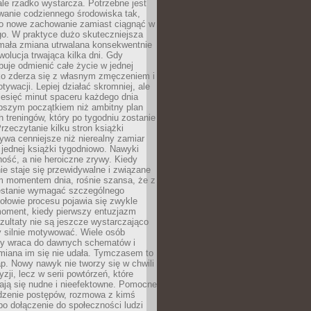
ale rzadko wystarcza. Potrzebne jest
wanie codziennego środowiska tak,
ło nowe zachowanie zamiast ciągnąć w
go. W praktyce dużo skuteczniejsza
 mała zmiana utrwalana konsekwentnie
ewolucja trwająca kilka dni. Gdy
buje odmienić całe życie w jednej
bko zderza się z własnym zmęczeniem i
ywacji. Lepiej działać skromniej, ale
ziesięć minut spaceru każdego dnia
pszym początkiem niż ambitny plan
 treningów, który po tygodniu zostanie
rzeczytanie kilku stron książki
ywa cenniejsze niż nierealny zamiar
 jednej książki tygodniowo. Nawyki
rność, a nie heroiczne zrywy. Kiedy
ie staje się przewidywalne i związane
m momentem dnia, rośnie szansa, że z
stanie wymagać szczególnego
ołowie procesu pojawia się zwykle
moment, kiedy pierwszy entuzjazm
zultaty nie są jeszcze wystarczająco
y silnie motywować. Wiele osób
dy wraca do dawnych schematów i
miana im się nie udała. Tymczasem to
ap. Nowy nawyk nie tworzy się w chwili
zji, lecz w serii powtórzeń, które
ją się nudne i nieefektowne. Pomocne
edzenie postępów, rozmowa z kimś
o dołączenie do społeczności ludzi