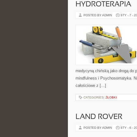
HYDROTERAPIA
POSTED BY ADMIN
STY - 7 - 2
medycyną chińską jako drogą do pr
mindfulness i Psychosomatyka. Na 
całościowe z […]
CATEGORIES:
ŻŁOBKI
LAND ROVER
POSTED BY ADMIN
STY - 6 - 2