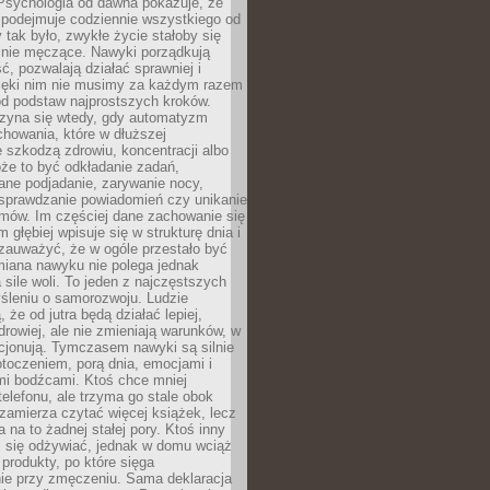
 Psychologia od dawna pokazuje, że
 podejmuje codziennie wszystkiego od
tak było, zwykłe życie stałoby się
lnie męczące. Nawyki porządkują
ć, pozwalają działać sprawniej i
zięki nim nie musimy za każdym razem
od podstaw najprostszych kroków.
zyna się wtedy, gdy automatyzm
howania, które w dłuższej
 szkodzą zdrowiu, koncentracji albo
że to być odkładanie zadań,
ane podjadanie, zarywanie nocy,
sprawdzanie powiadomień czy unikanie
zmów. Im częściej dane zachowanie się
 głębiej wpisuje się w strukturę dnia i
 zauważyć, że w ogóle przestało być
iana nawyku nie polega jednak
 sile woli. To jeden z najczęstszych
śleniu o samorozwoju. Ludzie
 że od jutra będą działać lepiej,
zdrowiej, ale nie zmieniają warunków, w
cjonują. Tymczasem nawyki są silnie
toczeniem, porą dnia, emocjami i
mi bodźcami. Ktoś chce mniej
telefonu, ale trzyma go stale obok
 zamierza czytać więcej książek, lecz
 na to żadnej stałej pory. Ktoś inny
ej się odżywiać, jednak w domu wciąż
produkty, po które sięga
ie przy zmęczeniu. Sama deklaracja