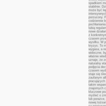
spadkiem mot
stabilnie. D
może być le
intensywnych
porzucony. P
codziennie b
pochłaniania
lubią regula
nowe działan
z konkretny
czasem prze
wysiłku. W p
kryzys. To 
wygasa, a re
widoczne, b
właśnie wte
uznaje, że z
naturalny et
podjęcia decy
czasem wyda
staje się śl
zaufanym alb
pracujących
takim wspar
znajomych 
kluczowe poz
myśleć o zm
lub porażce,
nowej tożsa
są powiązan