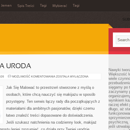
Jemen
Tagi
Tagi
Spis Treści
Wybierać
SUB
A URODA
Nawyki tworz
Większość lu
ZRÓWNOWAŻONA
026
MOŻLIWOŚĆ KOMENTOWANIA
ZOSTAŁA WYŁĄCZONA
wiele czynno
URODA
przebudzenia
sięgamy po t
Jak Się Malować to przestrzeń stworzone z myślą o
zaczynamy p
osobach, które chcą nauczyć się makijażu w sposób
organizujemy
wynikiem ka
przystępny. Ten serwis łączy rady dla początkujących z
raczej efekt
materiałami dla ambitnych pasjonatów, dzięki czemu
długo, aż st
funkcjonowa
łatwo znaleźć treści dopasowane do doświadczenia.
sprzymierze
psychiczną, 
Jeśli szukasz natchnienia na codzienny look, makijaż
jeśli utrwala
prostu lepiej zrozumieć, co działa przy Twojej urodzie,