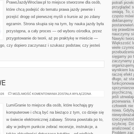
PrawoJazdyWroclaw.pl to miejsce stworzone dla osób,
potrafi przek
przyglądać s
które chcą podejść do tematu prawa jazdy pewnie i
uwagą. To, c
często mówi 
przejść drogę od pierwszej myśli o kursie aż po zdany
deklarujemy
egzamin. Strona skupia się na tym, by nauka jazdy była
postanowień.
się prawdziw
przystępna, a cały proces — od wyboru ośrodka, przez
nauczymy si
przygotowanie do teorii, aż po praktykę w mieście —
Nawyki tworz
Większość lu
tego, czy dopiero zaczynasz i szukasz podstaw, czy jesteś
wiele czynno
przebudzenia
sięgamy po t
zaczynamy p
organizujemy
wynikiem ka
raczej efekt
długo, aż st
WE
funkcjonowa
sprzymierze
psychiczną, 
GRY
026
MOŻLIWOŚĆ KOMENTOWANIA
ZOSTAŁA WYŁĄCZONA
jeśli utrwala
PRZYGODOWE
przerwania.
LumiGranie to miejsce dla osób, które kochają gry
człowiek nie
nowa. Gdyby 
komputerowe i chcą być na bieżąco z tym, co dzieje się
niewyobraża
rzeczywistoś
w świecie elektronicznej zabawy. Strona powstała po to,
szybciej. D
aby w jednym punkcie zebrać recenzje, instrukcje, a
analizować 
Problem zac
także aktualności dotyczące tytułów – od wielkich