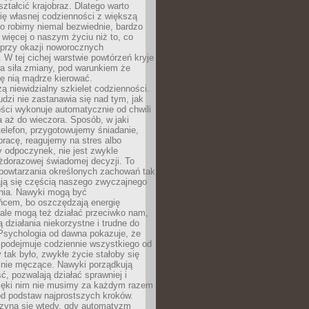
ształcić krajobraz. Dlatego warto
ię własnej codzienności z większą
o robimy niemal bezwiednie, bardzo
więcej o naszym życiu niż to, co
 przy okazji noworocznych
 W tej cichej warstwie powtórzeń kryje
a siła zmiany, pod warunkiem że
ę nią mądrze kierować.
ą niewidzialny szkielet codzienności.
dzi nie zastanawia się nad tym, jak
ści wykonuje automatycznie od chwili
 aż do wieczora. Sposób, w jaki
elefon, przygotowujemy śniadanie,
racę, reagujemy na stres albo
 odpoczynek, nie jest zwykle
żdorazowej świadomej decyzji. To
 powtarzania określonych zachowań tak
ają się częścią naszego zwyczajnego
nia. Nawyki mogą być
ńcem, bo oszczędzają energię
ale mogą też działać przeciwko nam,
ją działania niekorzystne i trudne do
 Psychologia od dawna pokazuje, że
 podejmuje codziennie wszystkiego od
tak było, zwykłe życie stałoby się
lnie męczące. Nawyki porządkują
ć, pozwalają działać sprawniej i
zięki nim nie musimy za każdym razem
od podstaw najprostszych kroków.
zyna się wtedy, gdy automatyzm