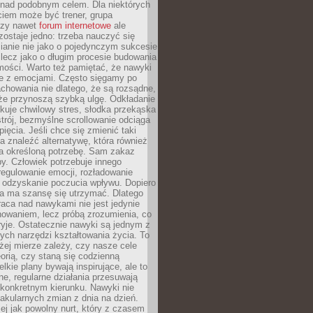
 nad podobnym celem. Dla niektórych
ciem może być trener, grupa
czy nawet
forum internetowe
ale
ostaje jedno: trzeba nauczyć się
ianie nie jako o pojedynczym sukcesie
 lecz jako o długim procesie budowania
mości. Warto też pamiętać, że nawyki
e z emocjami. Często sięgamy po
chowania nie dlatego, że są rozsądne,
 że przynoszą szybką ulgę. Odkładanie
kuje chwilowy stres, słodka przekąska
trój, bezmyślne scrollowanie odciąga
ięcia. Jeśli chce się zmienić taki
a znaleźć alternatywę, która również
a określoną potrzebę. Sam zakaz
y. Człowiek potrzebuje innego
egulowanie emocji, rozładowanie
y odzyskanie poczucia wpływu. Dopiero
a ma szansę się utrzymać. Dlatego
aca nad nawykami nie jest jedynie
howaniem, lecz próbą zrozumienia, co
ryje. Ostatecznie nawyki są jednym z
ych narzędzi kształtowania życia. To
żej mierze zależy, czy nasze cele
orią, czy staną się codzienną
elkie plany bywają inspirujące, ale to
ne, regularne działania przesuwają
 konkretnym kierunku. Nawyki nie
akularnych zmian z dnia na dzień.
zej jak powolny nurt, który z czasem