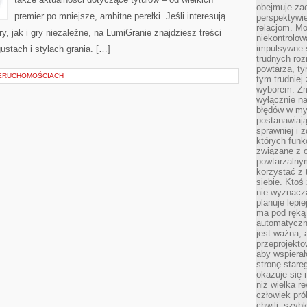
obejmuje zac
premier po mniejsze, ambitne perełki. Jeśli interesują
perspektywie
relacjom. Mo
y, jak i gry niezależne, na LumiGranie znajdziesz treści
niekontrolow
impulsywne 
stach i stylach grania. […]
trudnych ro
powtarza, tym
IERUCHOMOŚCIACH
tym trudniej
wyborem. Zm
wyłącznie na
błędów w my
postanawiają,
sprawniej i 
których funk
związane z o
powtarzalny
korzystać z 
siebie. Ktoś
nie wyznacza
planuje lepi
ma pod ręką 
automatyczn
jest ważna, 
przeprojekto
aby wspiera
stronę stare
okazuje się
niż wielka r
człowiek pró
chwili, szy