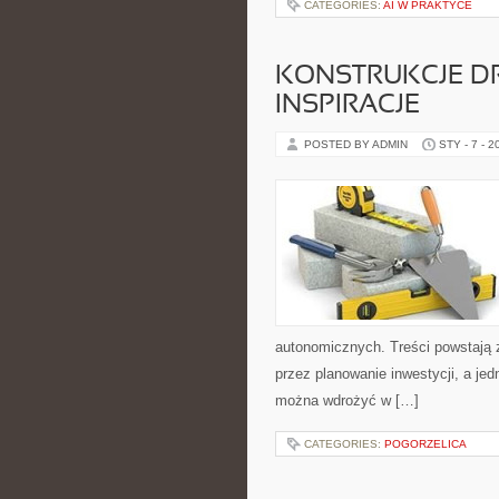
CATEGORIES:
AI W PRAKTYCE
KONSTRUKCJE DR
INSPIRACJE
POSTED BY ADMIN
STY - 7 - 2
autonomicznych. Treści powstają 
przez planowanie inwestycji, a jed
można wdrożyć w […]
CATEGORIES:
POGORZELICA