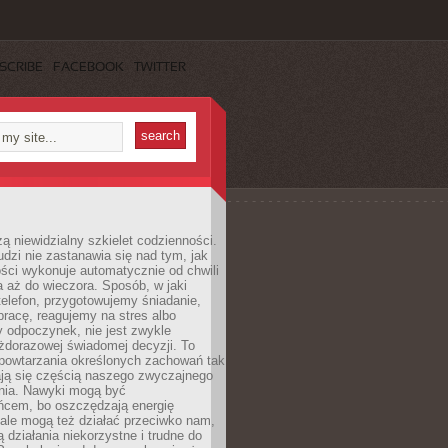
SCRIBE
FACEBOOK
TWITTER
ą niewidzialny szkielet codzienności.
dzi nie zastanawia się nad tym, jak
ści wykonuje automatycznie od chwili
 aż do wieczora. Sposób, w jaki
elefon, przygotowujemy śniadanie,
racę, reagujemy na stres albo
 odpoczynek, nie jest zwykle
żdorazowej świadomej decyzji. To
 powtarzania określonych zachowań tak
ają się częścią naszego zwyczajnego
nia. Nawyki mogą być
ńcem, bo oszczędzają energię
ale mogą też działać przeciwko nam,
ją działania niekorzystne i trudne do