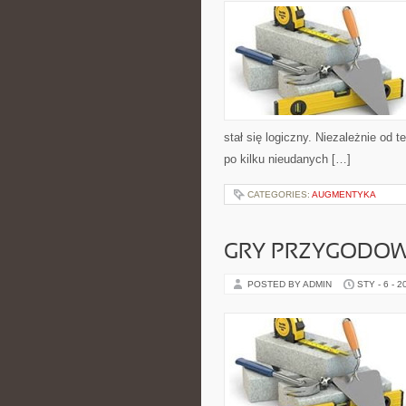
stał się logiczny. Niezależnie od 
po kilku nieudanych […]
CATEGORIES:
AUGMENTYKA
GRY PRZYGODO
POSTED BY ADMIN
STY - 6 - 2