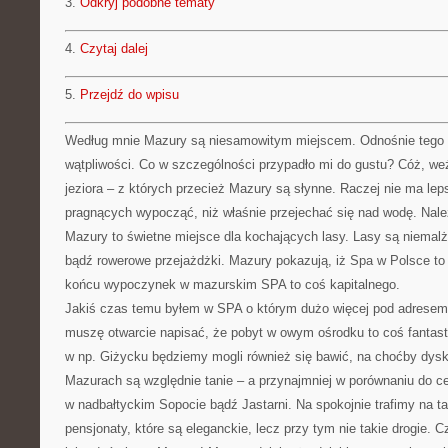
3.
Odkryj podobne tematy
4.
Czytaj dalej
5.
Przejdź do wpisu
Według mnie Mazury są niesamowitym miejscem. Odnośnie tego 
wątpliwości. Co w szczególności przypadło mi do gustu? Cóż, w
jeziora – z których przecież Mazury są słynne. Raczej nie ma lep
pragnących wypocząć, niż właśnie przejechać się nad wodę. Nale
Mazury to świetne miejsce dla kochających lasy. Lasy są niemal
bądź rowerowe przejażdżki. Mazury pokazują, iż Spa w Polsce t
końcu wypoczynek w mazurskim SPA to coś kapitalnego.
Jakiś czas temu byłem w SPA o którym dużo więcej pod adresem
muszę otwarcie napisać, że pobyt w owym ośrodku to coś fantas
w np. Giżycku będziemy mogli również się bawić, na choćby dysk
Mazurach są względnie tanie – a przynajmniej w porównaniu do 
w nadbałtyckim Sopocie bądź Jastarni. Na spokojnie trafimy na t
pensjonaty, które są eleganckie, lecz przy tym nie takie drogie. Cz