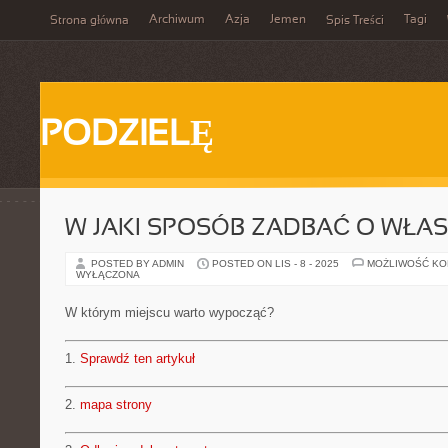
Archiwum
Azja
Jemen
Tagi
Strona główna
Spis Treści
PODZIELĘ
W JAKI SPOSÓB ZADBAĆ O WŁA
POSTED BY ADMIN
POSTED ON LIS - 8 - 2025
MOŻLIWOŚĆ K
WYŁĄCZONA
W którym miejscu warto wypocząć?
1.
Sprawdź ten artykuł
2.
mapa strony