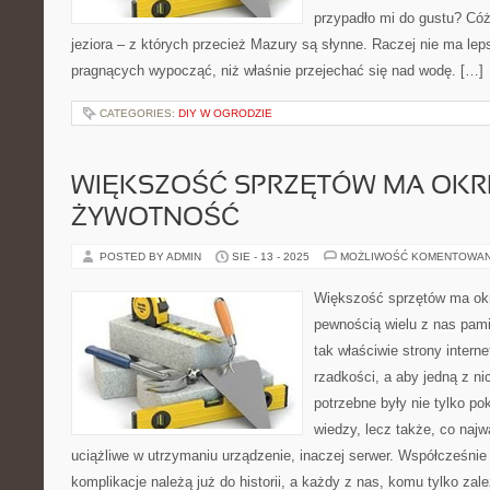
przypadło mi do gustu? Có
jeziora – z których przecież Mazury są słynne. Raczej nie ma lep
pragnących wypocząć, niż właśnie przejechać się nad wodę. […]
CATEGORIES:
DIY W OGRODZIE
WIĘKSZOŚĆ SPRZĘTÓW MA OK
ŻYWOTNOŚĆ
POSTED BY ADMIN
SIE - 13 - 2025
MOŻLIWOŚĆ KOMENTOWA
Większość sprzętów ma ok
pewnością wielu z nas pami
tak właściwie strony intern
rzadkości, a aby jedną z ni
potrzebne były nie tylko po
wiedzy, lecz także, co najw
uciążliwe w utrzymaniu urządzenie, inaczej serwer. Współcześnie
komplikacje należą już do historii, a każdy z nas, komu tylko zal