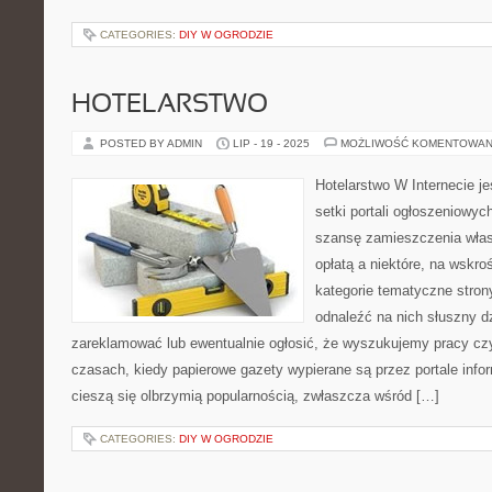
CATEGORIES:
DIY W OGRODZIE
HOTELARSTWO
POSTED BY ADMIN
LIP - 19 - 2025
MOŻLIWOŚĆ KOMENTOWAN
Hotelarstwo W Internecie j
setki portali ogłoszeniowy
szansę zamieszczenia włas
opłatą a niektóre, na wskro
kategorie tematyczne strony
odnaleźć na nich słuszny d
zareklamować lub ewentualnie ogłosić, że wyszukujemy pracy cz
czasach, kiedy papierowe gazety wypierane są przez portale infor
cieszą się olbrzymią popularnością, zwłaszcza wśród […]
CATEGORIES:
DIY W OGRODZIE