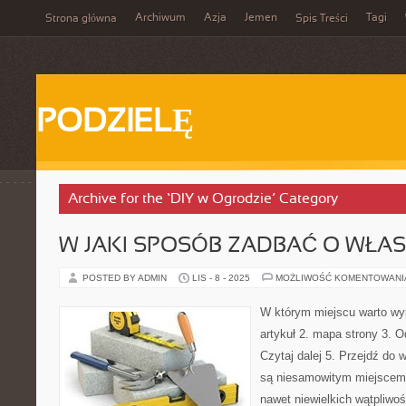
Archiwum
Azja
Jemen
Tagi
Strona główna
Spis Treści
PODZIELĘ
Archive for the ‘DIY w Ogrodzie’ Category
W JAKI SPOSÓB ZADBAĆ O WŁA
POSTED BY ADMIN
LIS - 8 - 2025
MOŻLIWOŚĆ KOMENTOWAN
W którym miejscu warto wy
artykuł 2. mapa strony 3. 
Czytaj dalej 5. Przejdź do
są niesamowitym miejscem
nawet niewielkich wątpliwo