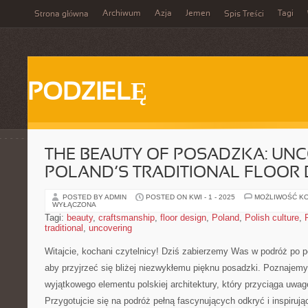
Archiwum
Azja
Jemen
Tagi
Strona główna
Spis Treści
PODZIELĘ
THE BEAUTY OF POSADZKA: UN
POLAND’S TRADITIONAL FLOOR 
POSTED BY ADMIN
POSTED ON KWI - 1 - 2025
MOŻLIWOŚĆ K
WYŁĄCZONA
Tagi:
beauty
,
craftsmanship
,
floor design
,
Poland
,
Polish culture
,
traditional
,
uncovering
Witajcie, kochani czytelnicy! Dziś zabierzemy Was w​ podróż po p
aby przyjrzeć się bliżej niezwykłemu pięknu​ posadzki. Poznajemy h
wyjątkowego elementu polskiej architektury, który przyciąga uwag
Przygotujcie się na podróż pełną fascynujących odkryć⁢ i inspirując