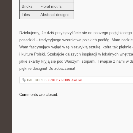
Bricks
Floral motifs
Tiles
Abstract ‍designs
Dziękujemy,‍ że ⁤dziś ⁢przyłączyliście się do naszego pogłębionego 
posadzki – tradycyjnego wzornictwa polskich podłóg. Mam nadzieję
Wam fascynujący wgląd w tę niezwykłą ⁣sztukę, która tak pięknie 
i kulturę Polski. Szukajcie dalszych ⁣inspiracji w lokalnych wnętrza
jakie skarby kryją się⁤ pod Waszymi stopami. ⁢Trwajcie z nami‍ w 
pięknie⁢ designu! Do ⁢zobaczenia!
CATEGORIES:
SZKOŁY PODSTAWOWE
Comments are closed.