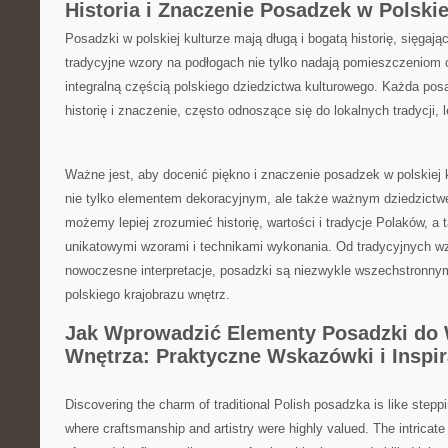
Historia i Znaczenie Posadzek w Polskiej
Posadzki w polskiej ‍kulturze mają długą i ‍bogatą historię, sięgają
tradycyjne wzory na podłogach ​nie tylko nadają pomieszczeniom c
integralną częścią polskiego⁤ dziedzictwa kulturowego. Każda ⁣p
historię i znaczenie, często odnoszące się do lokalnych tradycji, 
Ważne jest, aby docenić piękno i znaczenie posadzek w polskiej k
nie tylko ⁤elementem dekoracyjnym, ale także ważnym dziedzictw
możemy lepiej ‍zrozumieć historię, wartości i⁢ tradycje Polaków, ⁢a
unikatowymi wzorami i technikami wykonania. Od ⁣tradycyjnych wz
nowoczesne interpretacje, posadzki są niezwykle ​wszechstronn
polskiego krajobrazu wnętrz.
Jak Wprowadzić Elementy‍ Posadzki ⁣do
Wnętrza: ⁤Praktyczne Wskazówki​ i Inspir
Discovering the ‌charm of traditional Polish ⁣posadzka ‍is like steppi
⁣where craftsmanship and artistry were highly valued.​ The intricate 