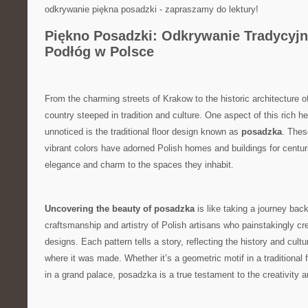
odkrywanie piękna​ posadzki ‍- zapraszamy do lektury!
Piękno Posadzki: Odkrywanie Tradycyjn
Podłóg w Polsce
From the charming ‌streets of Krakow‌ to the historic architecture 
country steeped in tradition and culture. One aspect of this rich he
unnoticed is the traditional floor design known as
posadzka
. Thes
vibrant colors have adorned Polish homes and buildings for centur
elegance and charm to the spaces they inhabit.
Uncovering the beauty of posadzka
is like taking a journey ‌back
craftsmanship ‌and‍ artistry of Polish artisans who⁢ painstakingly c
designs. Each pattern ⁤tells a story,⁣ reflecting‍ the history and cultur
where it was made. Whether it’s a geometric motif in​ a traditional⁣ 
⁢in a‍ grand palace, posadzka is a true⁤ testament to the creativity 