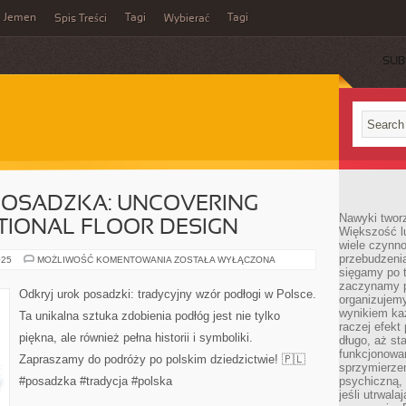
Jemen
Tagi
Tagi
Spis Treści
Wybierać
SUB
POSADZKA: UNCOVERING
Nawyki tworz
TIONAL FLOOR DESIGN
Większość lu
wiele czynno
przebudzenia
THE
025
MOŻLIWOŚĆ KOMENTOWANIA
ZOSTAŁA WYŁĄCZONA
BEAUTY
sięgamy po t
OF
zaczynamy p
POSADZKA:
Odkryj urok posadzki: tradycyjny wzór podłogi w Polsce.
organizujemy
UNCOVERING
POLAND’S
wynikiem ka
Ta unikalna sztuka zdobienia podłóg jest nie tylko
TRADITIONAL
raczej efekt
FLOOR
piękna, ale również pełna historii i symboliki.
DESIGN
długo, aż st
funkcjonowa
Zapraszamy do podróży po polskim dziedzictwie! 🇵🇱
sprzymierze
#posadzka #tradycja #polska
psychiczną, 
jeśli utrwala