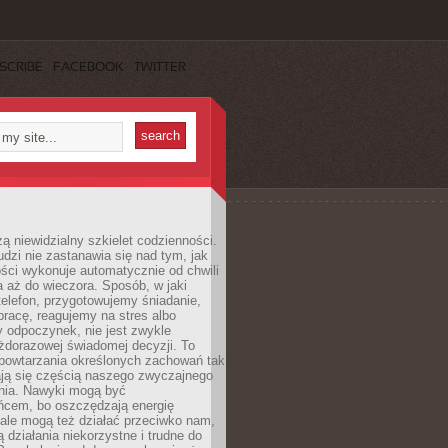
SCRIBE
FACEBOOK
TWITTER
ą niewidzialny szkielet codzienności.
dzi nie zastanawia się nad tym, jak
ści wykonuje automatycznie od chwili
 aż do wieczora. Sposób, w jaki
elefon, przygotowujemy śniadanie,
racę, reagujemy na stres albo
 odpoczynek, nie jest zwykle
żdorazowej świadomej decyzji. To
 powtarzania określonych zachowań tak
ają się częścią naszego zwyczajnego
nia. Nawyki mogą być
ńcem, bo oszczędzają energię
ale mogą też działać przeciwko nam,
ją działania niekorzystne i trudne do