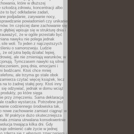
howania, które w dłuższej
 szkodzą zdrowiu, koncentracji albo
że to być odkładanie zadań,
ane podjadanie, zarywanie nocy,
sprawdzanie powiadomień czy unikanie
zmów. Im częściej dane zachowanie się
 głębiej wpisuje się w strukturę dnia i
 zauważyć, że w ogóle przestało być
iana nawyku nie polega jednak
 sile woli. To jeden z najczęstszych
śleniu o samorozwoju. Ludzie
 że od jutra będą działać lepiej,
zdrowiej, ale nie zmieniają warunków, w
cjonują. Tymczasem nawyki są silnie
toczeniem, porą dnia, emocjami i
mi bodźcami. Ktoś chce mniej
telefonu, ale trzyma go stale obok
 zamierza czytać więcej książek, lecz
 na to żadnej stałej pory. Ktoś inny
ej się odżywiać, jednak w domu wciąż
produkty, po które sięga
ie przy zmęczeniu. Sama deklaracja
ale rzadko wystarcza. Potrzebne jest
wanie codziennego środowiska tak,
ło nowe zachowanie zamiast ciągnąć w
go. W praktyce dużo skuteczniejsza
 mała zmiana utrwalana konsekwentnie
ewolucja trwająca kilka dni. Gdy
buje odmienić całe życie w jednej
bko zderza się z własnym zmęczeniem i