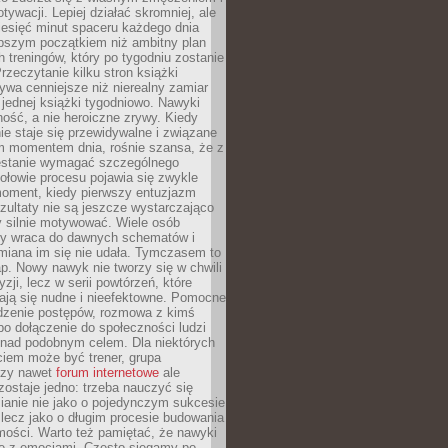
ywacji. Lepiej działać skromniej, ale
ziesięć minut spaceru każdego dnia
pszym początkiem niż ambitny plan
 treningów, który po tygodniu zostanie
rzeczytanie kilku stron książki
ywa cenniejsze niż nierealny zamiar
 jednej książki tygodniowo. Nawyki
rność, a nie heroiczne zrywy. Kiedy
ie staje się przewidywalne i związane
m momentem dnia, rośnie szansa, że z
stanie wymagać szczególnego
ołowie procesu pojawia się zwykle
moment, kiedy pierwszy entuzjazm
zultaty nie są jeszcze wystarczająco
y silnie motywować. Wiele osób
dy wraca do dawnych schematów i
miana im się nie udała. Tymczasem to
ap. Nowy nawyk nie tworzy się w chwili
zji, lecz w serii powtórzeń, które
ją się nudne i nieefektowne. Pomocne
edzenie postępów, rozmowa z kimś
o dołączenie do społeczności ludzi
 nad podobnym celem. Dla niektórych
ciem może być trener, grupa
czy nawet
forum internetowe
ale
ostaje jedno: trzeba nauczyć się
ianie nie jako o pojedynczym sukcesie
 lecz jako o długim procesie budowania
mości. Warto też pamiętać, że nawyki
e z emocjami. Często sięgamy po