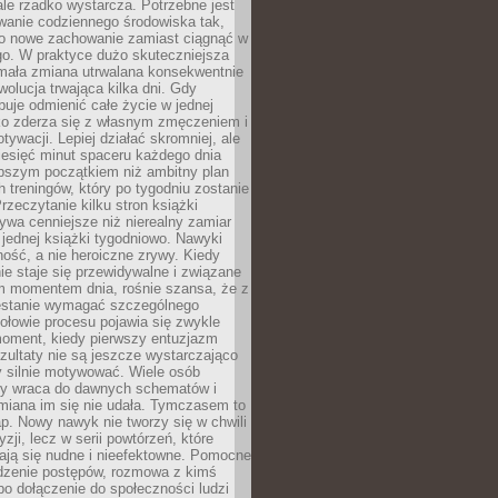
ale rzadko wystarcza. Potrzebne jest
wanie codziennego środowiska tak,
ło nowe zachowanie zamiast ciągnąć w
go. W praktyce dużo skuteczniejsza
 mała zmiana utrwalana konsekwentnie
ewolucja trwająca kilka dni. Gdy
buje odmienić całe życie w jednej
bko zderza się z własnym zmęczeniem i
ywacji. Lepiej działać skromniej, ale
ziesięć minut spaceru każdego dnia
pszym początkiem niż ambitny plan
 treningów, który po tygodniu zostanie
rzeczytanie kilku stron książki
ywa cenniejsze niż nierealny zamiar
 jednej książki tygodniowo. Nawyki
rność, a nie heroiczne zrywy. Kiedy
ie staje się przewidywalne i związane
m momentem dnia, rośnie szansa, że z
stanie wymagać szczególnego
ołowie procesu pojawia się zwykle
moment, kiedy pierwszy entuzjazm
zultaty nie są jeszcze wystarczająco
y silnie motywować. Wiele osób
dy wraca do dawnych schematów i
miana im się nie udała. Tymczasem to
ap. Nowy nawyk nie tworzy się w chwili
zji, lecz w serii powtórzeń, które
ją się nudne i nieefektowne. Pomocne
edzenie postępów, rozmowa z kimś
o dołączenie do społeczności ludzi