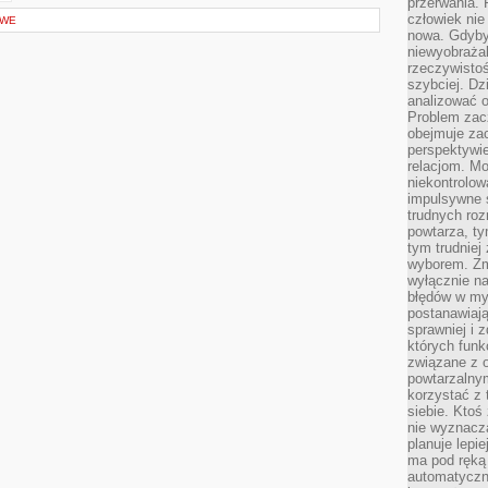
przerwania.
człowiek nie
OWE
nowa. Gdyby 
niewyobraża
rzeczywistoś
szybciej. D
analizować 
Problem zac
obejmuje zac
perspektywie
relacjom. Mo
niekontrolow
impulsywne 
trudnych ro
powtarza, tym
tym trudniej
wyborem. Zm
wyłącznie na
błędów w my
postanawiają,
sprawniej i 
których funk
związane z o
powtarzalny
korzystać z 
siebie. Ktoś
nie wyznacza
planuje lepi
ma pod ręką 
automatyczn