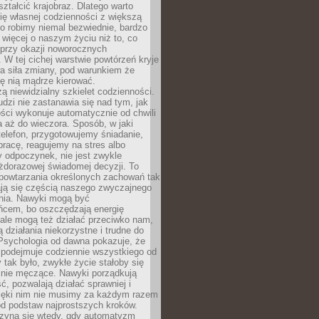
ształcić krajobraz. Dlatego warto
ię własnej codzienności z większą
o robimy niemal bezwiednie, bardzo
więcej o naszym życiu niż to, co
 przy okazji noworocznych
 W tej cichej warstwie powtórzeń kryje
a siła zmiany, pod warunkiem że
ę nią mądrze kierować.
ą niewidzialny szkielet codzienności.
dzi nie zastanawia się nad tym, jak
ści wykonuje automatycznie od chwili
 aż do wieczora. Sposób, w jaki
elefon, przygotowujemy śniadanie,
racę, reagujemy na stres albo
 odpoczynek, nie jest zwykle
żdorazowej świadomej decyzji. To
 powtarzania określonych zachowań tak
ają się częścią naszego zwyczajnego
nia. Nawyki mogą być
ńcem, bo oszczędzają energię
ale mogą też działać przeciwko nam,
ją działania niekorzystne i trudne do
 Psychologia od dawna pokazuje, że
 podejmuje codziennie wszystkiego od
tak było, zwykłe życie stałoby się
lnie męczące. Nawyki porządkują
ć, pozwalają działać sprawniej i
zięki nim nie musimy za każdym razem
od podstaw najprostszych kroków.
zyna się wtedy, gdy automatyzm