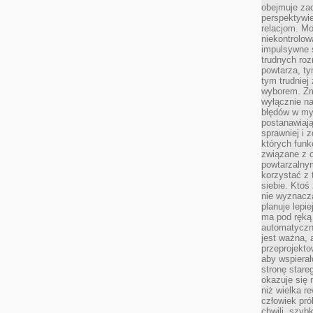
obejmuje zac
perspektywie
relacjom. Mo
niekontrolow
impulsywne 
trudnych ro
powtarza, tym
tym trudniej
wyborem. Zm
wyłącznie na
błędów w my
postanawiają,
sprawniej i 
których funk
związane z o
powtarzalny
korzystać z 
siebie. Ktoś
nie wyznacza
planuje lepi
ma pod ręką 
automatyczn
jest ważna, 
przeprojekto
aby wspiera
stronę stare
okazuje się
niż wielka r
człowiek pró
chwili, szy