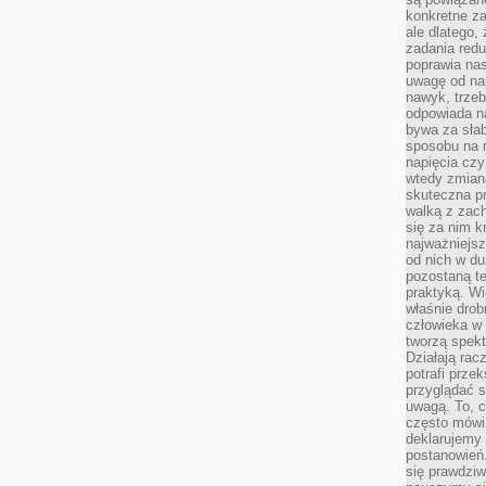
konkretne za
ale dlatego,
zadania redu
poprawia nas
uwagę od nap
nawyk, trzeb
odpowiada n
bywa za słab
sposobu na r
napięcia cz
wtedy zmian
skuteczna pr
walką z zac
się za nim k
najważniejsz
od nich w du
pozostaną te
praktyką. Wi
właśnie drob
człowieka w
tworzą spekt
Działają rac
potrafi przek
przyglądać s
uwagą. To, c
często mówi 
deklarujemy
postanowień.
się prawdziw