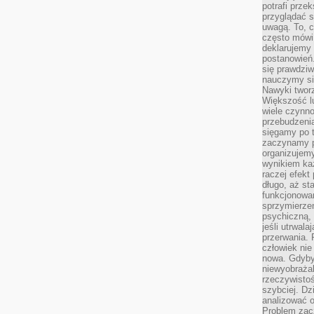
potrafi przek
przyglądać s
uwagą. To, c
często mówi 
deklarujemy
postanowień.
się prawdziw
nauczymy si
Nawyki tworz
Większość lu
wiele czynno
przebudzenia
sięgamy po t
zaczynamy p
organizujemy
wynikiem ka
raczej efekt
długo, aż st
funkcjonowa
sprzymierze
psychiczną, 
jeśli utrwala
przerwania.
człowiek nie
nowa. Gdyby 
niewyobraża
rzeczywistoś
szybciej. D
analizować 
Problem zac