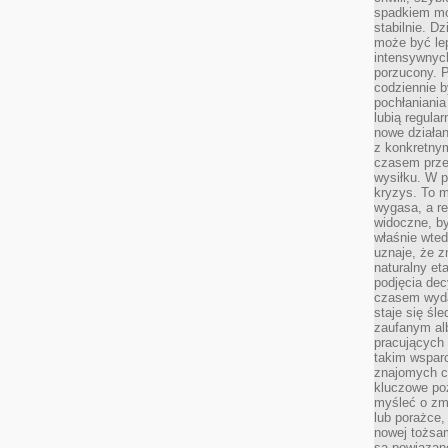
spadkiem mot
stabilnie. D
może być le
intensywnych
porzucony. P
codziennie b
pochłaniania
lubią regula
nowe działan
z konkretny
czasem prze
wysiłku. W p
kryzys. To 
wygasa, a re
widoczne, b
właśnie wte
uznaje, że z
naturalny et
podjęcia decy
czasem wyda
staje się śl
zaufanym alb
pracujących
takim wspar
znajomych 
kluczowe poz
myśleć o zm
lub porażce,
nowej tożsa
są powiązan