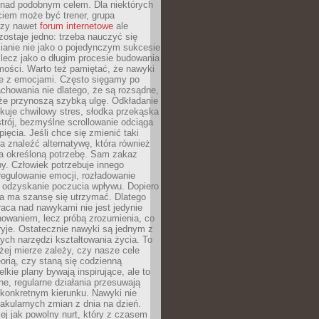
 nad podobnym celem. Dla niektórych
ciem może być trener, grupa
czy nawet
forum internetowe
ale
ostaje jedno: trzeba nauczyć się
ianie nie jako o pojedynczym sukcesie
 lecz jako o długim procesie budowania
mości. Warto też pamiętać, że nawyki
e z emocjami. Często sięgamy po
chowania nie dlatego, że są rozsądne,
 że przynoszą szybką ulgę. Odkładanie
kuje chwilowy stres, słodka przekąska
trój, bezmyślne scrollowanie odciąga
ięcia. Jeśli chce się zmienić taki
a znaleźć alternatywę, która również
a określoną potrzebę. Sam zakaz
y. Człowiek potrzebuje innego
egulowanie emocji, rozładowanie
y odzyskanie poczucia wpływu. Dopiero
a ma szansę się utrzymać. Dlatego
aca nad nawykami nie jest jedynie
howaniem, lecz próbą zrozumienia, co
ryje. Ostatecznie nawyki są jednym z
ych narzędzi kształtowania życia. To
żej mierze zależy, czy nasze cele
orią, czy staną się codzienną
elkie plany bywają inspirujące, ale to
ne, regularne działania przesuwają
 konkretnym kierunku. Nawyki nie
akularnych zmian z dnia na dzień.
zej jak powolny nurt, który z czasem