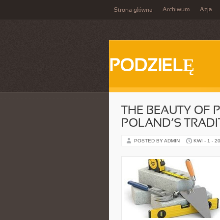
Archiwum
Azja
Strona główna
PODZIELĘ
THE BEAUTY OF 
POLAND’S TRADI
POSTED BY ADMIN
KWI - 1 - 2