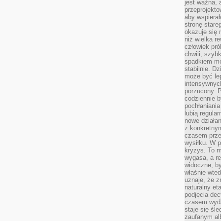
jest ważna, 
przeprojekto
aby wspiera
stronę stare
okazuje się
niż wielka r
człowiek pró
chwili, szy
spadkiem mot
stabilnie. D
może być le
intensywnych
porzucony. P
codziennie b
pochłaniania
lubią regula
nowe działan
z konkretny
czasem prze
wysiłku. W p
kryzys. To 
wygasa, a re
widoczne, b
właśnie wte
uznaje, że z
naturalny et
podjęcia decy
czasem wyda
staje się śl
zaufanym alb