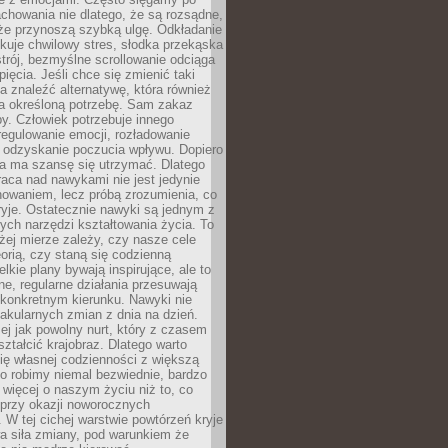
chowania nie dlatego, że są rozsądne,
 że przynoszą szybką ulgę. Odkładanie
kuje chwilowy stres, słodka przekąska
trój, bezmyślne scrollowanie odciąga
ięcia. Jeśli chce się zmienić taki
a znaleźć alternatywę, która również
a określoną potrzebę. Sam zakaz
y. Człowiek potrzebuje innego
egulowanie emocji, rozładowanie
y odzyskanie poczucia wpływu. Dopiero
a ma szansę się utrzymać. Dlatego
aca nad nawykami nie jest jedynie
howaniem, lecz próbą zrozumienia, co
ryje. Ostatecznie nawyki są jednym z
ych narzędzi kształtowania życia. To
żej mierze zależy, czy nasze cele
orią, czy staną się codzienną
elkie plany bywają inspirujące, ale to
ne, regularne działania przesuwają
 konkretnym kierunku. Nawyki nie
akularnych zmian z dnia na dzień.
zej jak powolny nurt, który z czasem
ształcić krajobraz. Dlatego warto
ię własnej codzienności z większą
o robimy niemal bezwiednie, bardzo
więcej o naszym życiu niż to, co
 przy okazji noworocznych
 W tej cichej warstwie powtórzeń kryje
a siła zmiany, pod warunkiem że