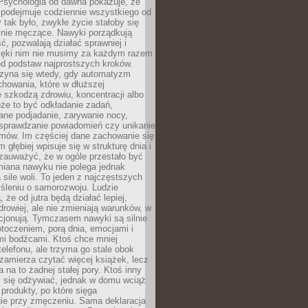
 Psychologia od dawna pokazuje, że
 podejmuje codziennie wszystkiego od
tak było, zwykłe życie stałoby się
lnie męczące. Nawyki porządkują
ć, pozwalają działać sprawniej i
zięki nim nie musimy za każdym razem
od podstaw najprostszych kroków.
zyna się wtedy, gdy automatyzm
howania, które w dłuższej
 szkodzą zdrowiu, koncentracji albo
że to być odkładanie zadań,
ane podjadanie, zarywanie nocy,
sprawdzanie powiadomień czy unikanie
zmów. Im częściej dane zachowanie się
 głębiej wpisuje się w strukturę dnia i
 zauważyć, że w ogóle przestało być
iana nawyku nie polega jednak
 sile woli. To jeden z najczęstszych
śleniu o samorozwoju. Ludzie
 że od jutra będą działać lepiej,
zdrowiej, ale nie zmieniają warunków, w
cjonują. Tymczasem nawyki są silnie
toczeniem, porą dnia, emocjami i
mi bodźcami. Ktoś chce mniej
telefonu, ale trzyma go stale obok
 zamierza czytać więcej książek, lecz
 na to żadnej stałej pory. Ktoś inny
ej się odżywiać, jednak w domu wciąż
produkty, po które sięga
ie przy zmęczeniu. Sama deklaracja