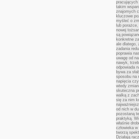
pracujących
takim wspar
znajomych 
kluczowe poz
myśleć o zm
lub porażce,
nowej tożsa
są powiązan
konkretne za
ale dlatego,
zadania redu
poprawia nas
uwagę od nap
nawyk, trzeb
odpowiada n
bywa za słab
sposobu na r
napięcia cz
wtedy zmian
skuteczna pr
walką z zac
się za nim k
najważniejsz
od nich w du
pozostaną te
praktyką. Wi
właśnie drob
człowieka w
tworzą spekt
Działają rac