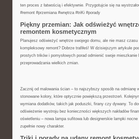
ten proces z łatwością i ‌efektywnie.‌ Przygotujcie się na wystrz
#remont #przemiana #wnętrza #triKi #porady
Piękny ‍przemian: Jak odświeżyć wnętr
‌remontem ⁤kosmetycznym
Planujesz odświeżyć wnętrze⁤ swojego domu, ale nie masz czasu a
kompleksowy remont? Dobrze trafiłeś! W dzisiejszym artykule p
prostych ⁤trików i pomysłowych porad odmienić swoje mieszkanie
przeprowadzania wielkich zmian.
Zacznij od malowania ścian – ⁢to najszybszy sposób⁢ na⁤ odmianę w
stonowane ​kolory, które optycznie powiększą przestrzeń. Kolejn
wymiana dodatków, ‍takich jak poduszki, ‍firany​ czy‌ dywany. To ⁣d
odświeżenie wystroju bez konieczności⁤ większych⁢ nakładów fina
⁣oświetleniu – nowa ‍lampa sufitowa ‌lub designerskie​ lampki nocne
zupełnie nowy charakter.
Triki i porady na udany remont kosmet