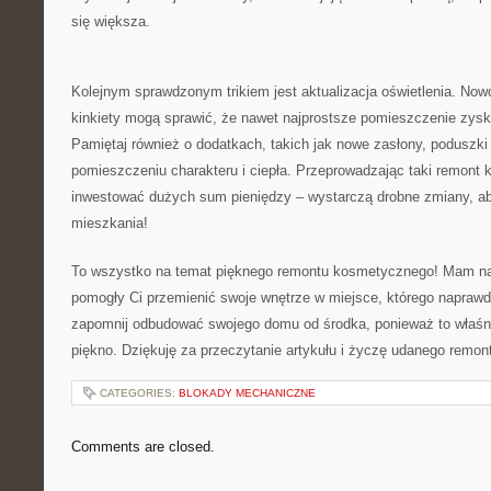
się większa.
Kolejnym ‍sprawdzonym trikiem jest aktualizacja oświetlenia.‌ No
kinkiety mogą‍ sprawić, że nawet⁢ najprostsze pomieszczenie zys
Pamiętaj również o dodatkach, takich jak ​nowe⁣ zasłony, poduszki
pomieszczeniu charakteru i ciepła. Przeprowadzając taki remont 
inwestować dużych ​sum pieniędzy⁢ – ⁤wystarczą drobne zmiany,​ 
mieszkania!
To wszystko ​na temat ⁢pięknego⁢ remontu ‌kosmetycznego! Mam nadzi
pomogły Ci przemienić swoje wnętrze w miejsce, którego ⁤naprawd
zapomnij ‍odbudować​ swojego domu ⁤od środka, ponieważ to właśn
piękno. Dziękuję​ za przeczytanie artykułu i‍ życzę udanego remon
CATEGORIES:
BLOKADY MECHANICZNE
Comments are closed.