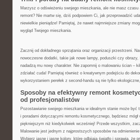
Marzysz ‌o odświeżeniu swojego mieszkania, ale nie masz czasu⁤ 
remont?⁣ Nie martw się, dziś podpowiem ​Ci, jak przeprowadzić⁢ ud
niewielkie pieniądze! Pamiętaj, że nawet najmniejsze zmiany mog
wygląd Twojego mieszkania.
Zacznij od dokładnego sprzątania oraz organizacji przestrzeni. N
nowoczesne dodatki, takie jak nowe‌ lampy,​ poduszki czy ‍obrazy,
nadadzą mu nowy ​charakter. Nie zapomnij⁤ o​ malowaniu ścian – ki
zdziałać cuda! Pamiętaj⁤ również‌ o kreatywnym ​podejściu ‌do​ dekora
‍wykorzystaniem perełek z second-handu⁤ są nie⁢ tylko ekologiczne,
Sposoby na‌ efektywny remont ⁤kosmet
od profesjonalistów
Pozostawianie⁣ swojego⁤ mieszkania w idealnym stanie może ​być ⁢t
i ‍poradami dotyczącymi remontu kosmetycznego, będziesz mógł 
⁢piękniejszym niż kiedykolwiek wcześniej! Przede wszystkim, zacz
Malowanie jest ⁣jednym z najprostszych sposobów na odmienieni
Wybierz jasne i jasne kolory, które odbijają światło i sprawią, że