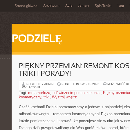
Archiwum
Azja
Jemen
Tagi
Strona główna
Spis Treści
PODZIELĘ
PIĘKNY PRZEMIAN: REMONT KOS
TRIKI I PORADY!
POSTED BY ADMIN
POSTED ON KWI - 9 - 2025
MOŻLIWOŚĆ K
WYŁĄCZONA
Tagi:
metamorfoza
,
odświeżenie pomieszczenia.
,
Piękny przemia
kosmetyczny
,
triki
,
Wystrój wnętrz
Cześć kochani! Dzisiaj porozmawiamy o jednym z ‌najbardziej ⁤eks
miłośników​ wnętrz ⁤- remontach ‌kosmetycznych! ​Piękna przemiana
każde pomieszczenie i sprawić, że poczujesz się‍ w ‍nim​ jak w 
Dlatego dziś przygotowaliśmy dla Was garść trików i porad, któr