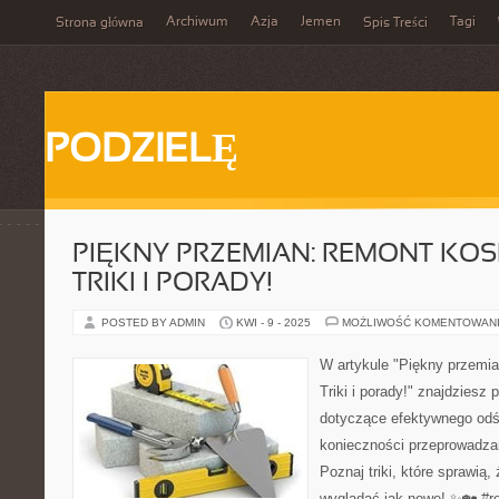
Archiwum
Azja
Jemen
Tagi
Strona główna
Spis Treści
PODZIELĘ
PIĘKNY PRZEMIAN: REMONT KOS
TRIKI I PORADY!
POSTED BY ADMIN
KWI - 9 - 2025
MOŻLIWOŚĆ KOMENTOWAN
W artykule "Piękny przemi
Triki i porady!" znajdziesz
dotyczące efektywnego odś
konieczności przeprowadza
Poznaj triki, które sprawią
wyglądać jak nowe! ✨🏡 #