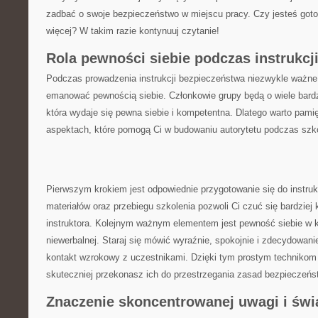
zadbać o swoje bezpieczeństwo w ​miejscu ‌pracy. Czy jesteś got
więcej? W takim ⁣razie kontynuuj​ czytanie!
Rola pewności⁤ siebie podczas instrukcj
Podczas prowadzenia instrukcji ⁣bezpieczeństwa niezwykle ważne je
emanować pewnością siebie. ⁢Członkowie grupy‍ będą o wiele ‍bardz
która wydaje się pewna‍ siebie i kompetentna. Dlatego warto pamię
aspektach, które⁣ pomogą ⁢Ci w budowaniu autorytetu podczas szk
Pierwszym krokiem jest odpowiednie przygotowanie się do‍ instru
materiałów ⁤oraz ⁢przebiegu szkolenia pozwoli Ci czuć się bardziej⁣
instruktora. Kolejnym ważnym elementem jest pewność siebie w k
niewerbalnej.⁢ Staraj⁣ się​ mówić wyraźnie, spokojnie i zdecydowan
kontakt wzrokowy z uczestnikami. Dzięki tym⁢ prostym technikom
skuteczniej⁤ przekonasz ich⁣ do ⁤przestrzegania zasad bezpieczeńs
Znaczenie⁤ skoncentrowanej⁢ uwagi i ⁢św