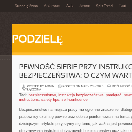
Archiwum
Azja
Jemen
Tagi
Strona główna
Spis Treści
PODZIELĘ
PEWNOŚĆ SIEBIE PRZY INSTRUKC
BEZPIECZEŃSTWA: O CZYM WAR
POSTED BY ADMIN
POSTED ON MAR - 23 - 2025
MOŻLIWOŚĆ 
WYŁĄCZONA
Tagi:
bezpieczeństwo
,
instrukcja bezpieczeństwa
,
pamiętać
,
pewn
instructions
,
safety tips
,
self-confidence
Bezpieczeństwo na ⁢miejscu ​pracy ⁤ma ogromne znaczenie, dlatego 
pracownicy czuli się pewnie oraz‌ dobrze poinformowani⁣ na tema
dzisiejszym artykule​ przyjrzymy się temu, jak ważna jest pewnoś
otrzymywania instrukcji ​dotyczących bezpieczeństwa‌ oraz jakie k