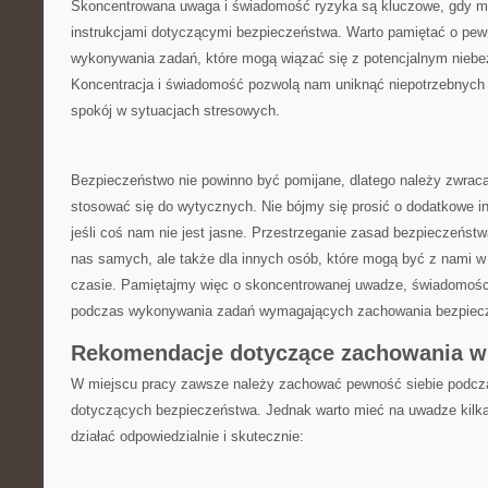
Skoncentrowana uwaga i świadomość ‌ryzyka ​są kluczowe, ‍gdy 
instrukcjami dotyczącymi bezpieczeństwa. Warto pamiętać o‍ pewn
‍wykonywania zadań,⁢ które mogą wiązać się⁤ z ⁢potencjalnym nie
Koncentracja i świadomość pozwolą ‌nam uniknąć niepotrzebnych
spokój w sytuacjach ⁣stresowych.
Bezpieczeństwo nie powinno być pomijane, dlatego należy zwrac
stosować się do​ wytycznych.⁣ Nie bójmy się prosić o dodatkowe in
jeśli coś nam nie‌ jest​ jasne. Przestrzeganie zasad‌ bezpieczeństwa
nas samych,​ ale także dla innych⁢ osób, które mogą być⁤ z‌ nami
czasie. Pamiętajmy ⁣więc o skoncentrowanej uwadze, świadomości
podczas wykonywania zadań wymagających zachowania bezpiec
Rekomendacje dotyczące ⁣zachowania w
W miejscu pracy zawsze należy zachować pewność⁤ siebie podczas
dotyczących bezpieczeństwa. Jednak warto mieć na uwadze kilka i
działać odpowiedzialnie i skutecznie: