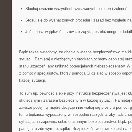
Słuchaj uważnie wszystkich wydawanych poleceń i zaleceń.
Stosuj się do wyznaczonych procedur ‌i zasad bez⁤ względu na⁢
Jeśli masz wątpliwości, zawsze zapytaj⁣ przełożonego ⁣o doda
Bądź także świadomy, że dbanie o własne bezpieczeństwo ma⁣ k
sytuacji. Pamiętaj‌ o niezbędnych środkach‌ ochrony osobistej ora
stanu urządzeń, aby uniknąć potencjalnych ​niebezpieczeństw. W r
z pomocy specjalistów, którzy pomogą​ Ci działać w sposób odpow
każdej sytuacji.
To sum up, pewność siebie przy instrukcji bezpieczeństwa jest k
skutecznym ⁤i zarazem bezpiecznym w każdej sytuacji. Pamiętaj 
zawsze‌ podejmuj ‌mądre decyzje i⁤ nie wahaj się prosić o​ pomoc,
⁤temu będziesz​ wyposażony w niezbędne⁣ narzędzia, aby radzić so
sytuacjach i zapewnić sobie oraz innym bezpieczeństwo. Bądź pe
pamiętaj o zdrowym rozsądku. Bezpieczeństwo zawsze jest​ na p