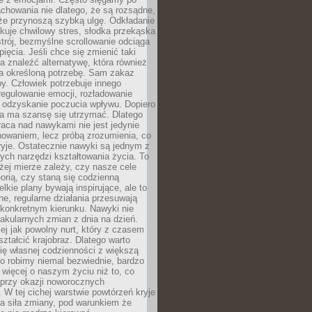
chowania nie dlatego, że są rozsądne,
 że przynoszą szybką ulgę. Odkładanie
kuje chwilowy stres, słodka przekąska
trój, bezmyślne scrollowanie odciąga
ięcia. Jeśli chce się zmienić taki
a znaleźć alternatywę, która również
a określoną potrzebę. Sam zakaz
y. Człowiek potrzebuje innego
egulowanie emocji, rozładowanie
y odzyskanie poczucia wpływu. Dopiero
a ma szansę się utrzymać. Dlatego
aca nad nawykami nie jest jedynie
howaniem, lecz próbą zrozumienia, co
ryje. Ostatecznie nawyki są jednym z
ych narzędzi kształtowania życia. To
żej mierze zależy, czy nasze cele
orią, czy staną się codzienną
elkie plany bywają inspirujące, ale to
ne, regularne działania przesuwają
 konkretnym kierunku. Nawyki nie
akularnych zmian z dnia na dzień.
zej jak powolny nurt, który z czasem
ształcić krajobraz. Dlatego warto
ię własnej codzienności z większą
o robimy niemal bezwiednie, bardzo
więcej o naszym życiu niż to, co
 przy okazji noworocznych
 W tej cichej warstwie powtórzeń kryje
a siła zmiany, pod warunkiem że