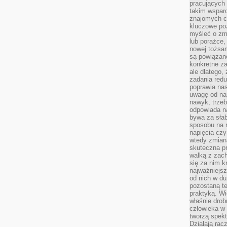
pracujących
takim wspar
znajomych 
kluczowe poz
myśleć o zm
lub porażce,
nowej tożsa
są powiązan
konkretne za
ale dlatego,
zadania redu
poprawia nas
uwagę od nap
nawyk, trzeb
odpowiada n
bywa za słab
sposobu na r
napięcia cz
wtedy zmian
skuteczna pr
walką z zac
się za nim k
najważniejsz
od nich w du
pozostaną te
praktyką. Wi
właśnie drob
człowieka w
tworzą spekt
Działają rac