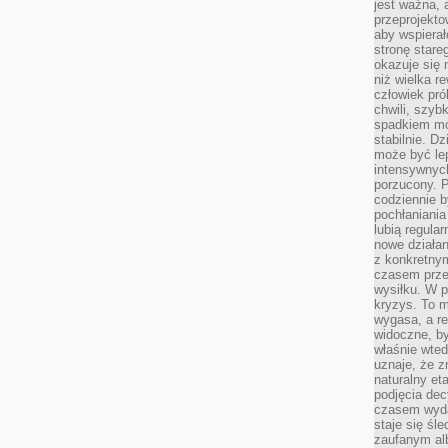
jest ważna, 
przeprojekto
aby wspiera
stronę stare
okazuje się
niż wielka r
człowiek pró
chwili, szy
spadkiem mot
stabilnie. D
może być le
intensywnych
porzucony. P
codziennie b
pochłaniania
lubią regula
nowe działan
z konkretny
czasem prze
wysiłku. W p
kryzys. To 
wygasa, a re
widoczne, b
właśnie wte
uznaje, że z
naturalny et
podjęcia decy
czasem wyda
staje się śl
zaufanym alb