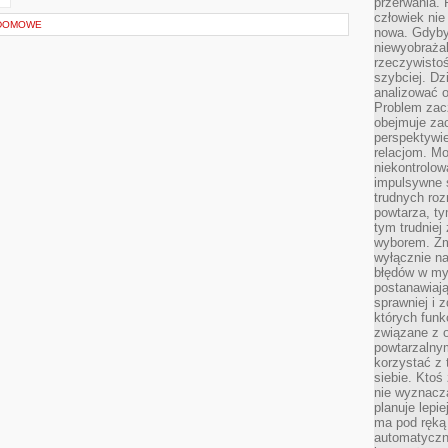
przerwania.
człowiek nie
 DOMOWE
nowa. Gdyby 
niewyobraża
rzeczywistoś
szybciej. D
analizować 
Problem zac
obejmuje zac
perspektywie
relacjom. Mo
niekontrolow
impulsywne 
trudnych ro
powtarza, tym
tym trudniej
wyborem. Zm
wyłącznie na
błędów w my
postanawiają,
sprawniej i 
których funk
związane z o
powtarzalny
korzystać z 
siebie. Ktoś
nie wyznacza
planuje lepi
ma pod ręką 
automatyczn