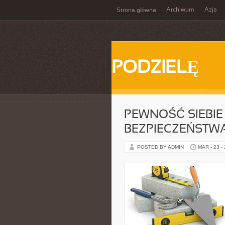
Archiwum
Azja
Strona główna
PODZIELĘ
PEWNOŚĆ SIEBIE 
BEZPIECZEŃSTWA
POSTED BY ADMIN
MAR - 23 -