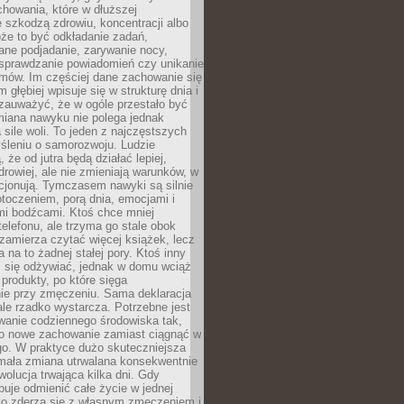
howania, które w dłuższej
 szkodzą zdrowiu, koncentracji albo
że to być odkładanie zadań,
ane podjadanie, zarywanie nocy,
sprawdzanie powiadomień czy unikanie
zmów. Im częściej dane zachowanie się
 głębiej wpisuje się w strukturę dnia i
 zauważyć, że w ogóle przestało być
iana nawyku nie polega jednak
 sile woli. To jeden z najczęstszych
śleniu o samorozwoju. Ludzie
 że od jutra będą działać lepiej,
zdrowiej, ale nie zmieniają warunków, w
cjonują. Tymczasem nawyki są silnie
toczeniem, porą dnia, emocjami i
mi bodźcami. Ktoś chce mniej
telefonu, ale trzyma go stale obok
 zamierza czytać więcej książek, lecz
 na to żadnej stałej pory. Ktoś inny
ej się odżywiać, jednak w domu wciąż
produkty, po które sięga
ie przy zmęczeniu. Sama deklaracja
ale rzadko wystarcza. Potrzebne jest
wanie codziennego środowiska tak,
ło nowe zachowanie zamiast ciągnąć w
go. W praktyce dużo skuteczniejsza
 mała zmiana utrwalana konsekwentnie
ewolucja trwająca kilka dni. Gdy
buje odmienić całe życie w jednej
bko zderza się z własnym zmęczeniem i