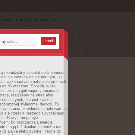
SCRIBE
FACEBOOK
TWITTER
ą niewidzialny szkielet codzienności.
dzi nie zastanawia się nad tym, jak
ści wykonuje automatycznie od chwili
 aż do wieczora. Sposób, w jaki
elefon, przygotowujemy śniadanie,
racę, reagujemy na stres albo
 odpoczynek, nie jest zwykle
żdorazowej świadomej decyzji. To
 powtarzania określonych zachowań tak
ają się częścią naszego zwyczajnego
nia. Nawyki mogą być
ńcem, bo oszczędzają energię
ale mogą też działać przeciwko nam,
ją działania niekorzystne i trudne do