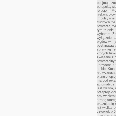
obejmuje zac
perspektywie
relacjom. Mo
niekontrolow
impulsywne 
trudnych ro
powtarza, tym
tym trudniej
wyborem. Zm
wyłącznie na
błędów w my
postanawiają,
sprawniej i 
których funk
związane z o
powtarzalny
korzystać z 
siebie. Ktoś
nie wyznacza
planuje lepi
ma pod ręką 
automatyczn
jest ważna, 
przeprojekto
aby wspiera
stronę stare
okazuje się
niż wielka r
człowiek pró
chwili, szy