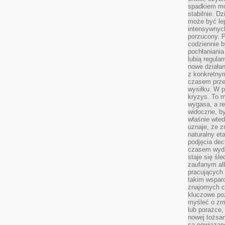
spadkiem mot
stabilnie. D
może być le
intensywnych
porzucony. P
codziennie b
pochłaniania
lubią regula
nowe działan
z konkretny
czasem prze
wysiłku. W p
kryzys. To 
wygasa, a re
widoczne, b
właśnie wte
uznaje, że z
naturalny et
podjęcia decy
czasem wyda
staje się śl
zaufanym alb
pracujących
takim wspar
znajomych 
kluczowe poz
myśleć o zm
lub porażce,
nowej tożsa
są powiązan