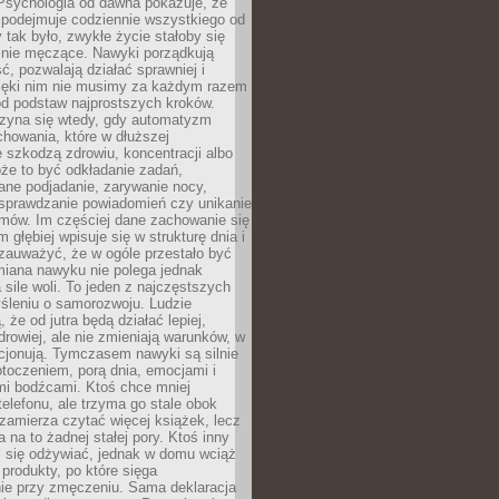
 Psychologia od dawna pokazuje, że
 podejmuje codziennie wszystkiego od
tak było, zwykłe życie stałoby się
lnie męczące. Nawyki porządkują
ć, pozwalają działać sprawniej i
zięki nim nie musimy za każdym razem
od podstaw najprostszych kroków.
zyna się wtedy, gdy automatyzm
howania, które w dłuższej
 szkodzą zdrowiu, koncentracji albo
że to być odkładanie zadań,
ane podjadanie, zarywanie nocy,
sprawdzanie powiadomień czy unikanie
zmów. Im częściej dane zachowanie się
 głębiej wpisuje się w strukturę dnia i
 zauważyć, że w ogóle przestało być
iana nawyku nie polega jednak
 sile woli. To jeden z najczęstszych
śleniu o samorozwoju. Ludzie
 że od jutra będą działać lepiej,
zdrowiej, ale nie zmieniają warunków, w
cjonują. Tymczasem nawyki są silnie
toczeniem, porą dnia, emocjami i
mi bodźcami. Ktoś chce mniej
telefonu, ale trzyma go stale obok
 zamierza czytać więcej książek, lecz
 na to żadnej stałej pory. Ktoś inny
ej się odżywiać, jednak w domu wciąż
produkty, po które sięga
ie przy zmęczeniu. Sama deklaracja