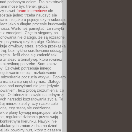
 nad podobnym celem. Dla niektórych
ciem może być trener, grupa
czy nawet
forum internetowe
ale
ostaje jedno: trzeba nauczyć się
ianie nie jako o pojedynczym sukcesie
 lecz jako o długim procesie budowania
mości. Warto też pamiętać, że nawyki
e z emocjami. Często sięgamy po
chowania nie dlatego, że są rozsądne,
 że przynoszą szybką ulgę. Odkładanie
kuje chwilowy stres, słodka przekąska
trój, bezmyślne scrollowanie odciąga
ięcia. Jeśli chce się zmienić taki
a znaleźć alternatywę, która również
a określoną potrzebę. Sam zakaz
y. Człowiek potrzebuje innego
egulowanie emocji, rozładowanie
y odzyskanie poczucia wpływu. Dopiero
a ma szansę się utrzymać. Dlatego
aca nad nawykami nie jest jedynie
howaniem, lecz próbą zrozumienia, co
ryje. Ostatecznie nawyki są jednym z
ych narzędzi kształtowania życia. To
żej mierze zależy, czy nasze cele
orią, czy staną się codzienną
elkie plany bywają inspirujące, ale to
ne, regularne działania przesuwają
 konkretnym kierunku. Nawyki nie
akularnych zmian z dnia na dzień.
zej jak powolny nurt, który z czasem