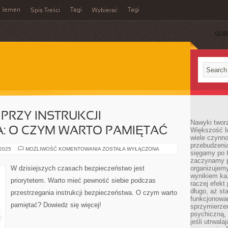
Jemen
Tagi
Tagi
Spis Treści
Wybierać
SUB
PRZY INSTRUKCJI
Nawyki tworz
: O CZYM WARTO PAMIĘTAĆ
Większość lu
wiele czynno
przebudzenia
PEWNOŚĆ
 2025
MOŻLIWOŚĆ KOMENTOWANIA
ZOSTAŁA WYŁĄCZONA
sięgamy po t
SIEBIE
PRZY
zaczynamy p
INSTRUKCJI
W dzisiejszych czasach bezpieczeństwo jest
organizujemy
BEZPIECZEŃSTWA:
wynikiem ka
O
priorytetem. Warto mieć pewność siebie podczas
CZYM
raczej efekt
WARTO
długo, aż st
przestrzegania instrukcji bezpieczeństwa. O czym warto
PAMIĘTAĆ
funkcjonowa
pamiętać? Dowiedz się więcej!
sprzymierze
psychiczną, 
jeśli utrwala