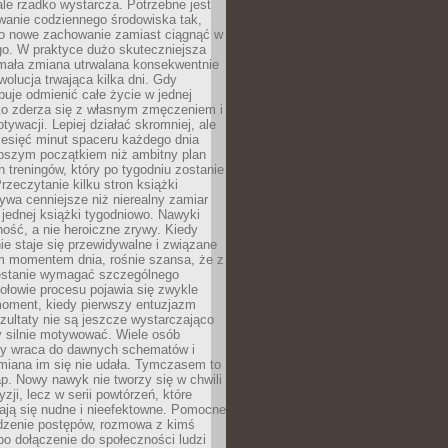
ale rzadko wystarcza. Potrzebne jest
wanie codziennego środowiska tak,
ło nowe zachowanie zamiast ciągnąć w
go. W praktyce dużo skuteczniejsza
 mała zmiana utrwalana konsekwentnie
ewolucja trwająca kilka dni. Gdy
buje odmienić całe życie w jednej
bko zderza się z własnym zmęczeniem i
ywacji. Lepiej działać skromniej, ale
ziesięć minut spaceru każdego dnia
pszym początkiem niż ambitny plan
 treningów, który po tygodniu zostanie
rzeczytanie kilku stron książki
ywa cenniejsze niż nierealny zamiar
 jednej książki tygodniowo. Nawyki
rność, a nie heroiczne zrywy. Kiedy
ie staje się przewidywalne i związane
m momentem dnia, rośnie szansa, że z
stanie wymagać szczególnego
ołowie procesu pojawia się zwykle
moment, kiedy pierwszy entuzjazm
zultaty nie są jeszcze wystarczająco
y silnie motywować. Wiele osób
dy wraca do dawnych schematów i
miana im się nie udała. Tymczasem to
ap. Nowy nawyk nie tworzy się w chwili
zji, lecz w serii powtórzeń, które
ją się nudne i nieefektowne. Pomocne
edzenie postępów, rozmowa z kimś
o dołączenie do społeczności ludzi