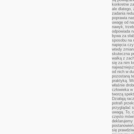
konkretne za
ale dlatego,
zadania redu
poprawia nas
uwagę od nap
nawyk, trzeb
odpowiada n
bywa za słab
sposobu na r
napięcia cz
wtedy zmian
skuteczna pr
walką z zac
się za nim k
najważniejsz
od nich w du
pozostaną te
praktyką. Wi
właśnie drob
człowieka w
tworzą spekt
Działają rac
potrafi przek
przyglądać s
uwagą. To, c
często mówi 
deklarujemy
postanowień.
się prawdziw