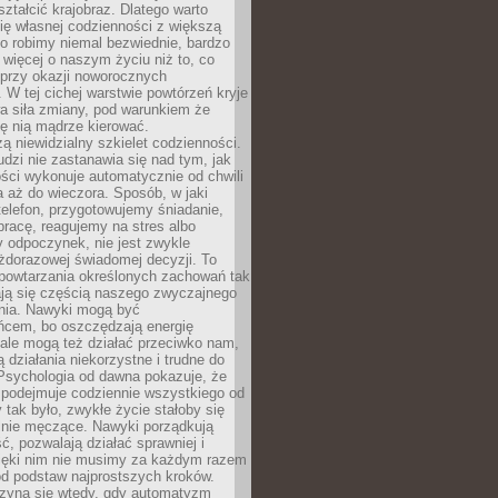
ształcić krajobraz. Dlatego warto
ię własnej codzienności z większą
o robimy niemal bezwiednie, bardzo
więcej o naszym życiu niż to, co
 przy okazji noworocznych
 W tej cichej warstwie powtórzeń kryje
a siła zmiany, pod warunkiem że
ę nią mądrze kierować.
ą niewidzialny szkielet codzienności.
dzi nie zastanawia się nad tym, jak
ści wykonuje automatycznie od chwili
 aż do wieczora. Sposób, w jaki
elefon, przygotowujemy śniadanie,
racę, reagujemy na stres albo
 odpoczynek, nie jest zwykle
żdorazowej świadomej decyzji. To
 powtarzania określonych zachowań tak
ają się częścią naszego zwyczajnego
nia. Nawyki mogą być
ńcem, bo oszczędzają energię
ale mogą też działać przeciwko nam,
ją działania niekorzystne i trudne do
 Psychologia od dawna pokazuje, że
 podejmuje codziennie wszystkiego od
tak było, zwykłe życie stałoby się
lnie męczące. Nawyki porządkują
ć, pozwalają działać sprawniej i
zięki nim nie musimy za każdym razem
od podstaw najprostszych kroków.
zyna się wtedy, gdy automatyzm