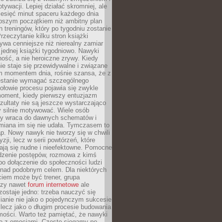
ywacji. Lepiej działać skromniej, ale
ziesięć minut spaceru każdego dnia
pszym początkiem niż ambitny plan
 treningów, który po tygodniu zostanie
rzeczytanie kilku stron książki
ywa cenniejsze niż nierealny zamiar
 jednej książki tygodniowo. Nawyki
rność, a nie heroiczne zrywy. Kiedy
ie staje się przewidywalne i związane
m momentem dnia, rośnie szansa, że z
stanie wymagać szczególnego
ołowie procesu pojawia się zwykle
moment, kiedy pierwszy entuzjazm
zultaty nie są jeszcze wystarczająco
y silnie motywować. Wiele osób
dy wraca do dawnych schematów i
miana im się nie udała. Tymczasem to
ap. Nowy nawyk nie tworzy się w chwili
zji, lecz w serii powtórzeń, które
ją się nudne i nieefektowne. Pomocne
edzenie postępów, rozmowa z kimś
o dołączenie do społeczności ludzi
 nad podobnym celem. Dla niektórych
ciem może być trener, grupa
czy nawet
forum internetowe
ale
ostaje jedno: trzeba nauczyć się
ianie nie jako o pojedynczym sukcesie
 lecz jako o długim procesie budowania
mości. Warto też pamiętać, że nawyki
e z emocjami. Często sięgamy po