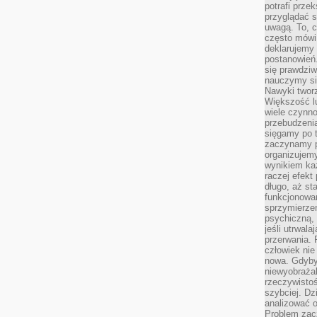
potrafi przek
przyglądać s
uwagą. To, c
często mówi 
deklarujemy
postanowień.
się prawdziw
nauczymy si
Nawyki tworz
Większość lu
wiele czynno
przebudzenia
sięgamy po t
zaczynamy p
organizujemy
wynikiem ka
raczej efekt
długo, aż st
funkcjonowa
sprzymierze
psychiczną, 
jeśli utrwala
przerwania.
człowiek nie
nowa. Gdyby 
niewyobraża
rzeczywistoś
szybciej. D
analizować 
Problem zac