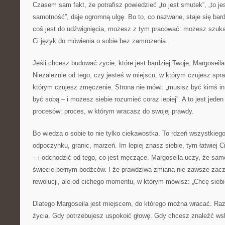
Czasem sam fakt, że potrafisz powiedzieć „to jest smutek”, „to jest 
samotność”, daje ogromną ulgę. Bo to, co nazwane, staje się bard
coś jest do udźwignięcia, możesz z tym pracować: możesz szuka
Ci język do mówienia o sobie bez zamrożenia.
Jeśli chcesz budować życie, które jest bardziej Twoje, Margosei
Niezależnie od tego, czy jesteś w miejscu, w którym czujesz sp
którym czujesz zmęczenie. Strona nie mówi: „musisz być kimś 
być sobą – i możesz siebie rozumieć coraz lepiej”. A to jest jeden
procesów: proces, w którym wracasz do swojej prawdy.
Bo wiedza o sobie to nie tylko ciekawostka. To rdzeń wszystkiego: 
odpoczynku, granic, marzeń. Im lepiej znasz siebie, tym łatwiej C
– i odchodzić od tego, co jest męczące. Margoseila uczy, że samo
świecie pełnym bodźców. I że prawdziwa zmiana nie zawsze zaczy
rewolucji, ale od cichego momentu, w którym mówisz: „Chcę siebi
Dlatego Margoseila jest miejscem, do którego można wracać. Ra
życia. Gdy potrzebujesz uspokoić głowę. Gdy chcesz znaleźć w