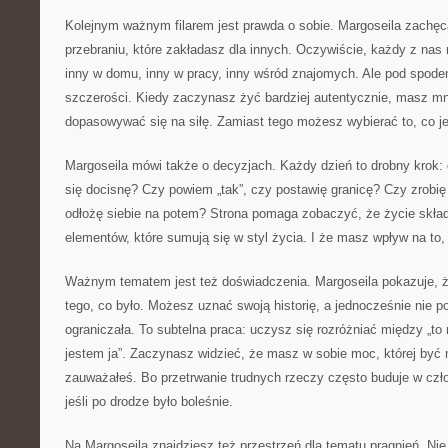
Kolejnym ważnym filarem jest prawda o sobie. Margoseila zachęc
przebraniu, które zakładasz dla innych. Oczywiście, każdy z nas
inny w domu, inny w pracy, inny wśród znajomych. Ale pod spodem
szczerości. Kiedy zaczynasz żyć bardziej autentycznie, masz mni
dopasowywać się na siłę. Zamiast tego możesz wybierać to, co je
Margoseila mówi także o decyzjach. Każdy dzień to drobny krok:
się docisnę? Czy powiem „tak”, czy postawię granicę? Czy zrobię
odłożę siebie na potem? Strona pomaga zobaczyć, że życie skład
elementów, które sumują się w styl życia. I że masz wpływ na to, 
Ważnym tematem jest też doświadczenia. Margoseila pokazuje, ż
tego, co było. Możesz uznać swoją historię, a jednocześnie nie p
ograniczała. To subtelna praca: uczysz się rozróżniać między „to m
jestem ja”. Zaczynasz widzieć, że masz w sobie moc, której być
zauważałeś. Bo przetrwanie trudnych rzeczy często buduje w czł
jeśli po drodze było boleśnie.
Na Margoseila znajdziesz też przestrzeń dla tematu pragnień. Nie 