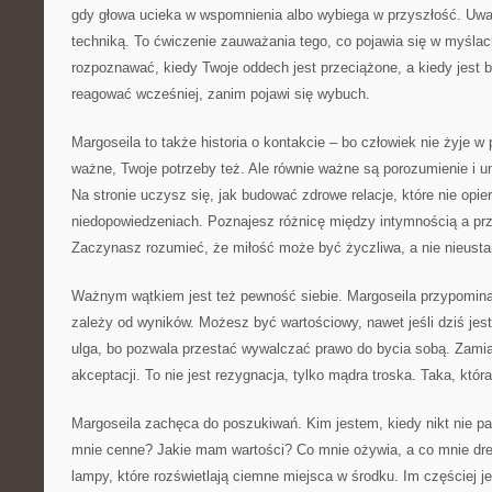
gdy głowa ucieka w wspomnienia albo wybiega w przyszłość. Uwa
techniką. To ćwiczenie zauważania tego, co pojawia się w myśla
rozpoznawać, kiedy Twoje oddech jest przeciążone, a kiedy jest b
reagować wcześniej, zanim pojawi się wybuch.
Margoseila to także historia o kontakcie – bo człowiek nie żyje w 
ważne, Twoje potrzeby też. Ale równie ważne są porozumienie i u
Na stronie uczysz się, jak budować zdrowe relacje, które nie opier
niedopowiedzeniach. Poznajesz różnicę między intymnością a p
Zaczynasz rozumieć, że miłość może być życzliwa, a nie nieusta
Ważnym wątkiem jest też pewność siebie. Margoseila przypomina
zależy od wyników. Możesz być wartościowy, nawet jeśli dziś je
ulga, bo pozwala przestać wywalczać prawo do bycia sobą. Zamia
akceptacji. To nie jest rezygnacja, tylko mądra troska. Taka, któr
Margoseila zachęca do poszukiwań. Kim jestem, kiedy nikt nie pa
mnie cenne? Jakie mam wartości? Co mnie ożywia, a co mnie dre
lampy, które rozświetlają ciemne miejsca w środku. Im częściej j