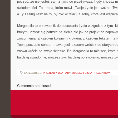
poczuć, że nie jesteś sam z tym, co przeżywasz. I gdy chcesz m
świadomości. To strona, która mówi: „Twoje życie jest ważne, Tw
a Ty zasługujesz na to, by być w relacji z sobą, która jest wspiera
Margoseila to przewodnik do budowania życia w zgodzie z tym, ki
którym uczysz się patrzeć na siebie nie jak na projekt do naprawy
zrozumienia. Z każdym kolejnym krokiem, z każdym tekstem, z ka
Tobie poczucie sensu. I nawet jeśli czasem wrócisz do starych
znowu wrócić na swoją ścieżkę. Bo Margoseila to miejsce, które
bardziej świadomie, możesz żyć bardziej po swojemu, możesz żyć 
CATEGORIES:
PREZENTY DLA PARY MŁODEJ I LISTA PREZENTÓW
Comments are closed.