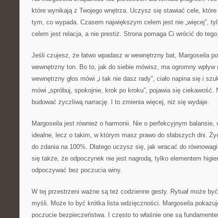
które wynikają z Twojego wnętrza. Uczysz się stawiać cele, które
tym, co wypada. Czasem największym celem jest nie „więcej”, ty
celem jest relacja, a nie prestiż. Strona pomaga Ci wrócić do tego
Jeśli czujesz, że łatwo wpadasz w wewnętrzny bat, Margoseila po
wewnętrzny ton. Bo to, jak do siebie mówisz, ma ogromny wpływ 
wewnętrzny głos mówi „i tak nie dasz rady”, ciało napina się i sz
mówi „spróbuj, spokojnie, krok po kroku”, pojawia się ciekawość. 
budować życzliwą narrację. I to zmienia więcej, niż się wydaje.
Margoseila jest również o harmonii. Nie o perfekcyjnym balansie,
idealne, lecz o takim, w którym masz prawo do słabszych dni. Życ
do zdania na 100%. Dlatego uczysz się, jak wracać do równowag
się także, że odpoczynek nie jest nagrodą, tylko elementem higi
odpoczywać bez poczucia winy.
W tej przestrzeni ważne są też codzienne gesty. Rytuał może być 
myśli. Może to być krótka lista wdzięczności. Margoseila pokazuje
poczucie bezpieczeństwa. I często to właśnie one są fundamentem