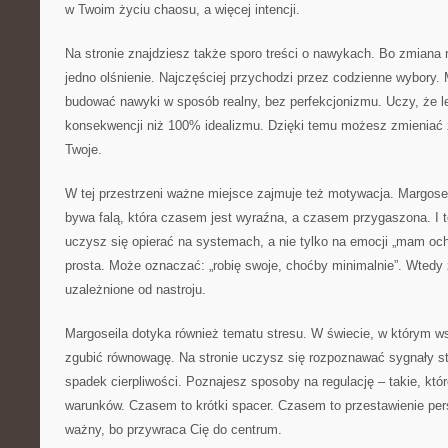
w Twoim życiu chaosu, a więcej intencji.
Na stronie znajdziesz także sporo treści o nawykach. Bo zmiana 
jedno olśnienie. Najczęściej przychodzi przez codzienne wybory. 
budować nawyki w sposób realny, bez perfekcjonizmu. Uczy, że l
konsekwencji niż 100% idealizmu. Dzięki temu możesz zmieniać ż
Twoje.
W tej przestrzeni ważne miejsce zajmuje też motywacja. Margose
bywa falą, która czasem jest wyraźna, a czasem przygaszona. I t
uczysz się opierać na systemach, a nie tylko na emocji „mam oc
prosta. Może oznaczać: „robię swoje, choćby minimalnie”. Wtedy 
uzależnione od nastroju.
Margoseila dotyka również tematu stresu. W świecie, w którym ws
zgubić równowagę. Na stronie uczysz się rozpoznawać sygnały str
spadek cierpliwości. Poznajesz sposoby na regulację – takie, któ
warunków. Czasem to krótki spacer. Czasem to przestawienie per
ważny, bo przywraca Cię do centrum.