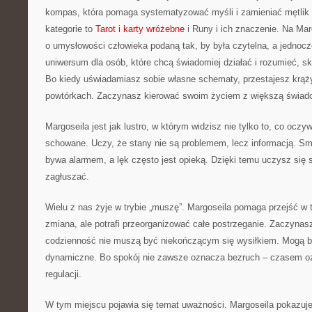
kompas, która pomaga systematyzować myśli i zamieniać mętlik
kategorie to
Tarot i karty wróżebne
i Runy i ich znaczenie. Na Mar
o umysłowości człowieka podaną tak, by była czytelna, a jednocz
uniwersum dla osób, które chcą świadomiej działać i rozumieć, sk
Bo kiedy uświadamiasz sobie własne schematy, przestajesz krą
powtórkach. Zaczynasz kierować swoim życiem z większą świad
Margoseila jest jak lustro, w którym widzisz nie tylko to, co oczywi
schowane. Uczy, że stany nie są problemem, lecz informacją. S
bywa alarmem, a lęk często jest opieką. Dzięki temu uczysz się s
zagłuszać.
Wielu z nas żyje w trybie „muszę”. Margoseila pomaga przejść w t
zmiana, ale potrafi przeorganizować całe postrzeganie. Zaczyna
codzienność nie muszą być niekończącym się wysiłkiem. Mogą by
dynamiczne. Bo spokój nie zawsze oznacza bezruch – czasem o
regulacji.
W tym miejscu pojawia się temat uważności. Margoseila pokazuje, 