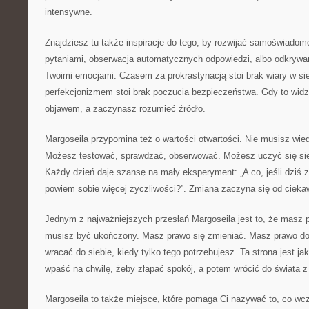
intensywne.
Znajdziesz tu także inspiracje do tego, by rozwijać samoświado
pytaniami, obserwacja automatycznych odpowiedzi, albo odkrywan
Twoimi emocjami. Czasem za prokrastynacją stoi brak wiary w s
perfekcjonizmem stoi brak poczucia bezpieczeństwa. Gdy to widz
objawem, a zaczynasz rozumieć źródło.
Margoseila przypomina też o wartości otwartości. Nie musisz wie
Możesz testować, sprawdzać, obserwować. Możesz uczyć się sie
Każdy dzień daje szansę na mały eksperyment: „A co, jeśli dziś zr
powiem sobie więcej życzliwości?”. Zmiana zaczyna się od ciekawo
Jednym z najważniejszych przesłań Margoseila jest to, że masz 
musisz być ukończony. Masz prawo się zmieniać. Masz prawo do
wracać do siebie, kiedy tylko tego potrzebujesz. Ta strona jest j
wpaść na chwilę, żeby złapać spokój, a potem wrócić do świata z
Margoseila to także miejsce, które pomaga Ci nazywać to, co wcz