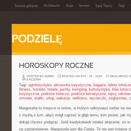
Archiwum
Azja
Jemen
Tagi
Strona główna
Spis Treści
PODZIELĘ
HOROSKOPY ROCZNE
POSTED BY ADMIN
POSTED ON STY - 25 - 2026
MOŻLIWOŚĆ 
WYŁĄCZONA
Tagi:
agroturystyka
,
akcesoria turystyczne
,
bagaże
,
bilety lotnicz
fitness
,
hostele
,
hotele
,
jachty
,
kemping
,
kulturystyka
,
linie lotnic
turystyczna
,
podróże lotnicze
,
podróże tematyczne
,
rejsy
,
rekreac
zimowe
,
statki
,
urlop
,
wakacje
,
wellness
,
wycieczki
,
żeglarstwo
,
z
Margoseila to miejsce w online, w którym odkrywasz siebie na now
z myślą o tym, abyś mógł zajrzeć w głąb temu, kim jesteś, jak my
dokąd chcesz podążać. Jeśli kiedykolwiek miałeś wrażenie, że w
na zastanowienie, Margoseila jest dla Ciebie. To nie jest kolejna 