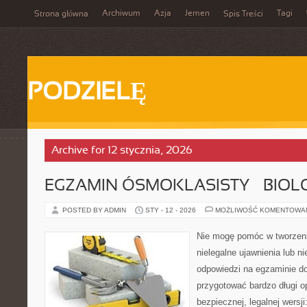
Archiwum
Azja
Jemen
Tagi
Strona główna
Spis Treści
PODZIELĘ
Archive for 12 stycznia, 2026
EGZAMIN ÓSMOKLASISTY – BIOL
POSTED BY ADMIN
STY - 12 - 2026
MOŻLIWOŚĆ KOMENTOWA
Nie mogę pomóc w tworzeniu
nielegalne ujawnienia lub 
odpowiedzi na egzaminie do
przygotować bardzo długi o
bezpiecznej, legalnej wersj