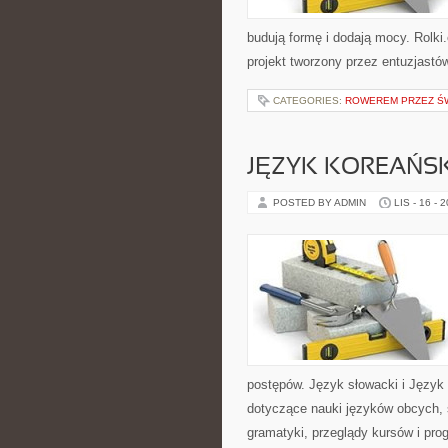
budują formę i dodają mocy. Rolki.
projekt tworzony przez entuzjastów
CATEGORIES:
ROWEREM PRZEZ Ś
JĘZYK KOREAŃSKI
POSTED BY ADMIN
LIS - 16 - 
postępów. Język słowacki i Język 
dotyczące nauki języków obcych,
gramatyki, przeglądy kursów i pro