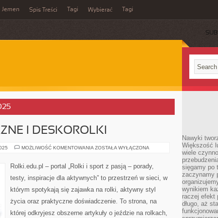
Jemen
Tagi
Tagi
Spis Treści
Wybierać
SUB
2025
ZNE I DESKOROLKI
Nawyki tworz
Większość lu
SPORTY
2025
MOŻLIWOŚĆ KOMENTOWANIA
ZOSTAŁA WYŁĄCZONA
wiele czynno
POWIETRZNE
I
przebudzenia
DESKOROLKI
Rolki.edu.pl – portal „Rolki i sport z pasją – porady,
sięgamy po t
zaczynamy p
testy, inspiracje dla aktywnych” to przestrzeń w sieci, w
organizujemy
wynikiem ka
którym spotykają się zajawka na rolki, aktywny styl
raczej efekt
życia oraz praktyczne doświadczenie. To strona, na
długo, aż st
funkcjonowa
której odkryjesz obszerne artykuły o jeździe na rolkach,