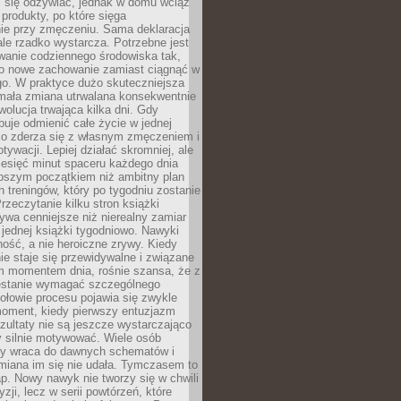
ej się odżywiać, jednak w domu wciąż
produkty, po które sięga
ie przy zmęczeniu. Sama deklaracja
ale rzadko wystarcza. Potrzebne jest
wanie codziennego środowiska tak,
ło nowe zachowanie zamiast ciągnąć w
go. W praktyce dużo skuteczniejsza
 mała zmiana utrwalana konsekwentnie
ewolucja trwająca kilka dni. Gdy
buje odmienić całe życie w jednej
bko zderza się z własnym zmęczeniem i
ywacji. Lepiej działać skromniej, ale
ziesięć minut spaceru każdego dnia
pszym początkiem niż ambitny plan
 treningów, który po tygodniu zostanie
rzeczytanie kilku stron książki
ywa cenniejsze niż nierealny zamiar
 jednej książki tygodniowo. Nawyki
rność, a nie heroiczne zrywy. Kiedy
ie staje się przewidywalne i związane
m momentem dnia, rośnie szansa, że z
stanie wymagać szczególnego
ołowie procesu pojawia się zwykle
moment, kiedy pierwszy entuzjazm
zultaty nie są jeszcze wystarczająco
y silnie motywować. Wiele osób
dy wraca do dawnych schematów i
miana im się nie udała. Tymczasem to
ap. Nowy nawyk nie tworzy się w chwili
zji, lecz w serii powtórzeń, które