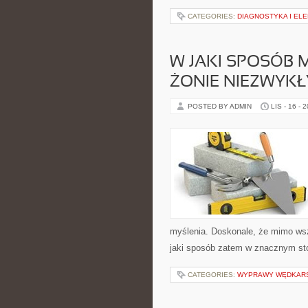
CATEGORIES:
DIAGNOSTYKA I EL
W JAKI SPOSÓB 
ŻONIE NIEZWYKŁ
POSTED BY ADMIN
LIS - 16 - 
myślenia. Doskonale, że mimo wsz
jaki sposób zatem w znacznym st
CATEGORIES:
WYPRAWY WĘDKAR