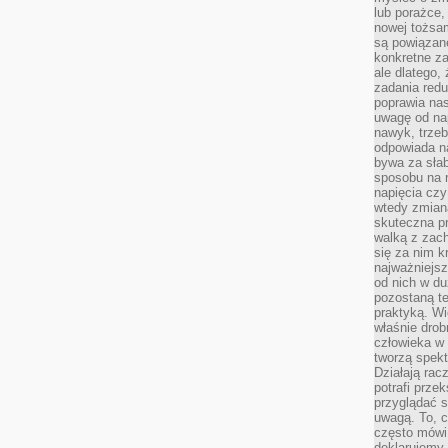
lub porażce,
nowej tożsa
są powiązan
konkretne za
ale dlatego,
zadania redu
poprawia nas
uwagę od nap
nawyk, trzeb
odpowiada n
bywa za słab
sposobu na r
napięcia cz
wtedy zmian
skuteczna pr
walką z zac
się za nim k
najważniejsz
od nich w du
pozostaną te
praktyką. Wi
właśnie drob
człowieka w
tworzą spekt
Działają rac
potrafi przek
przyglądać s
uwagą. To, c
często mówi 
deklarujemy