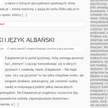
sprzymierze
a także o różnych dyscyplinach sportowych, które
psychiczną, 
jeśli utrwala
edu.pl – strona tworzony z pasją do ruchu Rolki.edu.pl to
przerwania.
człowiek nie
 sportu, którzy […]
nowa. Gdyby 
niewyobraża
WIAT
rzeczywistoś
szybciej. D
analizować 
Problem zac
 I JĘZYK ALBAŃSKI
obejmuje zac
perspektywie
relacjom. Mo
JĘZYK
2025
MOŻLIWOŚĆ KOMENTOWANIA
ZOSTAŁA WYŁĄCZONA
niekontrolow
KOREAŃSKI
I
impulsywne 
JĘZYK
Eduplanner.pl to portal językowy, który pomaga przestać
trudnych ro
ALBAŃSKI
powtarza, tym
być „niemym” i zacząć komunikować się w obcych
tym trudniej
wyborem. Zm
językach z swobodą. Hasło „Eduplanner – Nie bądź
wyłącznie na
ryba. Ucz się języków!” to nie tylko chwytliwe motto, ale
błędów w my
postanawiają,
program działania: pokazujemy, jak zamienić nudną
sprawniej i 
naukę w motywującą podróż pełną namacalnych
których funk
związane z o
portugalski. Na Eduplanner.pl znajdziesz użyteczne tipy
powtarzalny
korzystać z 
 sprawdzone metody zapamiętywania słownictwa i
siebie. Ktoś
gramów, a […]
nie wyznacza