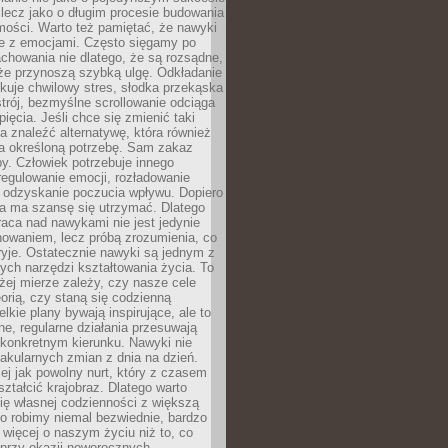
 lecz jako o długim procesie budowania
mości. Warto też pamiętać, że nawyki
e z emocjami. Często sięgamy po
chowania nie dlatego, że są rozsądne,
 że przynoszą szybką ulgę. Odkładanie
kuje chwilowy stres, słodka przekąska
trój, bezmyślne scrollowanie odciąga
ięcia. Jeśli chce się zmienić taki
a znaleźć alternatywę, która również
a określoną potrzebę. Sam zakaz
y. Człowiek potrzebuje innego
egulowanie emocji, rozładowanie
y odzyskanie poczucia wpływu. Dopiero
a ma szansę się utrzymać. Dlatego
aca nad nawykami nie jest jedynie
howaniem, lecz próbą zrozumienia, co
ryje. Ostatecznie nawyki są jednym z
ych narzędzi kształtowania życia. To
żej mierze zależy, czy nasze cele
orią, czy staną się codzienną
elkie plany bywają inspirujące, ale to
ne, regularne działania przesuwają
 konkretnym kierunku. Nawyki nie
akularnych zmian z dnia na dzień.
zej jak powolny nurt, który z czasem
ształcić krajobraz. Dlatego warto
ię własnej codzienności z większą
o robimy niemal bezwiednie, bardzo
więcej o naszym życiu niż to, co
 przy okazji noworocznych