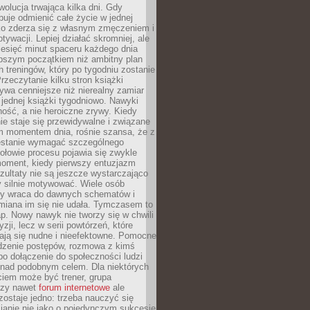
ewolucja trwająca kilka dni. Gdy
buje odmienić całe życie w jednej
bko zderza się z własnym zmęczeniem i
ywacji. Lepiej działać skromniej, ale
ziesięć minut spaceru każdego dnia
pszym początkiem niż ambitny plan
 treningów, który po tygodniu zostanie
rzeczytanie kilku stron książki
ywa cenniejsze niż nierealny zamiar
 jednej książki tygodniowo. Nawyki
rność, a nie heroiczne zrywy. Kiedy
ie staje się przewidywalne i związane
m momentem dnia, rośnie szansa, że z
stanie wymagać szczególnego
ołowie procesu pojawia się zwykle
moment, kiedy pierwszy entuzjazm
zultaty nie są jeszcze wystarczająco
y silnie motywować. Wiele osób
dy wraca do dawnych schematów i
miana im się nie udała. Tymczasem to
ap. Nowy nawyk nie tworzy się w chwili
zji, lecz w serii powtórzeń, które
ją się nudne i nieefektowne. Pomocne
edzenie postępów, rozmowa z kimś
o dołączenie do społeczności ludzi
 nad podobnym celem. Dla niektórych
ciem może być trener, grupa
czy nawet
forum internetowe
ale
ostaje jedno: trzeba nauczyć się
ianie nie jako o pojedynczym sukcesie