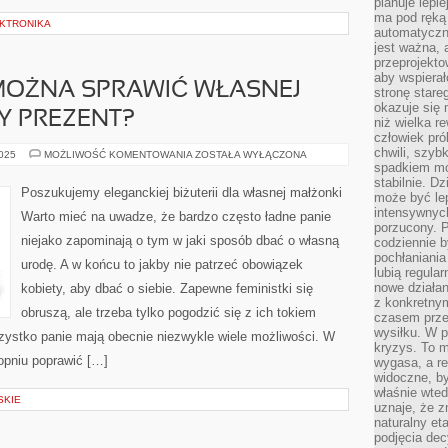
planuje lepi
ma pod ręką 
EKTRONIKA
automatyczn
jest ważna, 
przeprojekto
aby wspiera
MOŻNA SPRAWIĆ WŁASNEJ
stronę stare
okazuje się
Y PREZENT?
niż wielka r
człowiek pró
chwili, szy
W
2025
MOŻLIWOŚĆ KOMENTOWANIA
ZOSTAŁA WYŁĄCZONA
JAKI
spadkiem mot
SPOSÓB
stabilnie. D
MOŻNA
Poszukujemy eleganckiej biżuterii dla własnej małżonki
może być le
SPRAWIĆ
WŁASNEJ
intensywnych
Warto mieć na uwadze, że bardzo często ładne panie
ŻONIE
porzucony. P
NIEZWYKŁY
niejako zapominają o tym w jaki sposób dbać o własną
codziennie b
PREZENT?
pochłaniania
urodę. A w końcu to jakby nie patrzeć obowiązek
lubią regula
nowe działan
kobiety, aby dbać o siebie. Zapewne feministki się
z konkretny
obruszą, ale trzeba tylko pogodzić się z ich tokiem
czasem prze
wysiłku. W p
ystko panie mają obecnie niezwykle wiele możliwości. W
kryzys. To 
opniu poprawić […]
wygasa, a re
widoczne, b
właśnie wte
SKIE
uznaje, że z
naturalny et
podjęcia decy