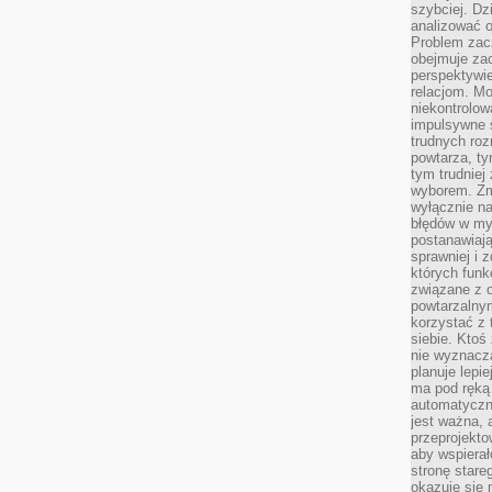
szybciej. D
analizować 
Problem zac
obejmuje zac
perspektywie
relacjom. Mo
niekontrolow
impulsywne 
trudnych ro
powtarza, tym
tym trudniej
wyborem. Zm
wyłącznie na
błędów w my
postanawiają,
sprawniej i 
których funk
związane z o
powtarzalny
korzystać z 
siebie. Ktoś
nie wyznacza
planuje lepi
ma pod ręką 
automatyczn
jest ważna, 
przeprojekto
aby wspiera
stronę stare
okazuje się