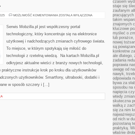
czasem wyda
A
staje się śl
zaufanym alb
pracujących
TESTY
2025
MOŻLIWOŚĆ KOMENTOWANIA
ZOSTAŁA WYŁĄCZONA
I
takim wspar
REKLAMA
znajomych 
Serwis Mobzilla.pl jest współczesny portal
kluczowe poz
myśleć o zm
technologiczny, który koncentruje się na elektronice
lub porażce,
użytkowej i nadchodzących zmianach cyfrowego świata.
nowej tożsa
są powiązan
To miejsce, w którym spotykają się miłość do
konkretne za
technologii z rzetelną wiedzą. Na kartach Mobzilla.pl
ale dlatego,
zadania redu
odkryjesz aktualne wieści z branży nowych technologii,
poprawia nas
uwagę od nap
e praktyczne instrukcje krok po kroku dla użytkowników
nawyk, trzeb
adczonych użytkowników. Smartfony, ultrabooki, dodatki i
odpowiada n
bywa za słab
owane w sposób szczery i […]
sposobu na r
napięcia cz
wtedy zmian
KA
skuteczna pr
walką z zac
się za nim k
najważniejsz
od nich w du
pozostaną te
praktyką. Wi
właśnie drob