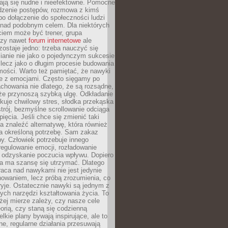
ją się nudne i nieefektowne. Pomocne
edzenie postępów, rozmowa z kimś
o dołączenie do społeczności ludzi
 nad podobnym celem. Dla niektórych
ciem może być trener, grupa
czy nawet
forum internetowe
ale
ostaje jedno: trzeba nauczyć się
ianie nie jako o pojedynczym sukcesie
 lecz jako o długim procesie budowania
mości. Warto też pamiętać, że nawyki
e z emocjami. Często sięgamy po
chowania nie dlatego, że są rozsądne,
 że przynoszą szybką ulgę. Odkładanie
kuje chwilowy stres, słodka przekąska
trój, bezmyślne scrollowanie odciąga
ięcia. Jeśli chce się zmienić taki
a znaleźć alternatywę, która również
a określoną potrzebę. Sam zakaz
y. Człowiek potrzebuje innego
egulowanie emocji, rozładowanie
y odzyskanie poczucia wpływu. Dopiero
a ma szansę się utrzymać. Dlatego
aca nad nawykami nie jest jedynie
howaniem, lecz próbą zrozumienia, co
ryje. Ostatecznie nawyki są jednym z
ych narzędzi kształtowania życia. To
żej mierze zależy, czy nasze cele
orią, czy staną się codzienną
elkie plany bywają inspirujące, ale to
ne, regularne działania przesuwają