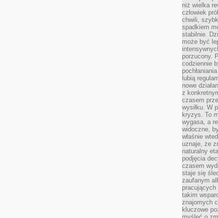
niż wielka r
człowiek pró
chwili, szy
spadkiem mot
stabilnie. D
może być le
intensywnych
porzucony. P
codziennie b
pochłaniania
lubią regula
nowe działan
z konkretny
czasem prze
wysiłku. W p
kryzys. To 
wygasa, a re
widoczne, b
właśnie wte
uznaje, że z
naturalny et
podjęcia decy
czasem wyda
staje się śl
zaufanym alb
pracujących
takim wspar
znajomych 
kluczowe poz
myśleć o zm