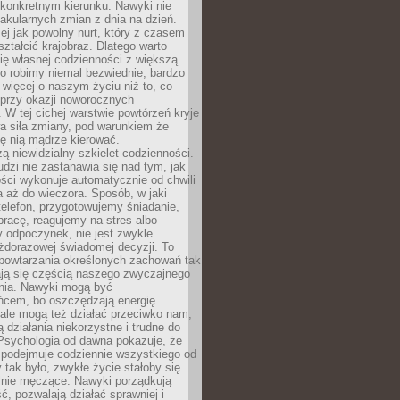
 konkretnym kierunku. Nawyki nie
akularnych zmian z dnia na dzień.
zej jak powolny nurt, który z czasem
ształcić krajobraz. Dlatego warto
ię własnej codzienności z większą
o robimy niemal bezwiednie, bardzo
więcej o naszym życiu niż to, co
 przy okazji noworocznych
 W tej cichej warstwie powtórzeń kryje
a siła zmiany, pod warunkiem że
ę nią mądrze kierować.
ą niewidzialny szkielet codzienności.
dzi nie zastanawia się nad tym, jak
ści wykonuje automatycznie od chwili
 aż do wieczora. Sposób, w jaki
elefon, przygotowujemy śniadanie,
racę, reagujemy na stres albo
 odpoczynek, nie jest zwykle
żdorazowej świadomej decyzji. To
 powtarzania określonych zachowań tak
ają się częścią naszego zwyczajnego
nia. Nawyki mogą być
ńcem, bo oszczędzają energię
ale mogą też działać przeciwko nam,
ją działania niekorzystne i trudne do
 Psychologia od dawna pokazuje, że
 podejmuje codziennie wszystkiego od
tak było, zwykłe życie stałoby się
lnie męczące. Nawyki porządkują
ć, pozwalają działać sprawniej i