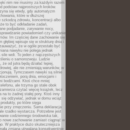
zięki nim nie musimy za każdym razem
od podstaw najprostszych kroków.
zyna się wtedy, gdy automatyzm
howania, które w dłuższej
 szkodzą zdrowiu, koncentracji albo
że to być odkładanie zadań,
ane podjadanie, zarywanie nocy,
sprawdzanie powiadomień czy unikanie
zmów. Im częściej dane zachowanie się
 głębiej wpisuje się w strukturę dnia i
 zauważyć, że w ogóle przestało być
iana nawyku nie polega jednak
 sile woli. To jeden z najczęstszych
śleniu o samorozwoju. Ludzie
 że od jutra będą działać lepiej,
zdrowiej, ale nie zmieniają warunków, w
cjonują. Tymczasem nawyki są silnie
toczeniem, porą dnia, emocjami i
mi bodźcami. Ktoś chce mniej
telefonu, ale trzyma go stale obok
 zamierza czytać więcej książek, lecz
 na to żadnej stałej pory. Ktoś inny
ej się odżywiać, jednak w domu wciąż
produkty, po które sięga
ie przy zmęczeniu. Sama deklaracja
ale rzadko wystarcza. Potrzebne jest
wanie codziennego środowiska tak,
ło nowe zachowanie zamiast ciągnąć w
go. W praktyce dużo skuteczniejsza
 mała zmiana utrwalana konsekwentnie