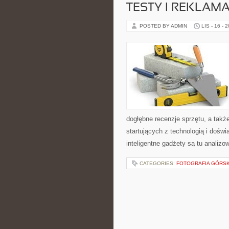
TESTY I REKLAM
POSTED BY ADMIN
LIS - 16 - 
dogłębne recenzje sprzętu, a takż
startujących z technologią i doświ
inteligentne gadżety są tu analiz
CATEGORIES:
FOTOGRAFIA GÓRS