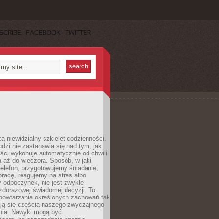
SCRIBE
FACEBOOK
TWITTER
ą niewidzialny szkielet codzienności.
dzi nie zastanawia się nad tym, jak
ści wykonuje automatycznie od chwili
 aż do wieczora. Sposób, w jaki
elefon, przygotowujemy śniadanie,
racę, reagujemy na stres albo
 odpoczynek, nie jest zwykle
żdorazowej świadomej decyzji. To
 powtarzania określonych zachowań tak
ają się częścią naszego zwyczajnego
nia. Nawyki mogą być