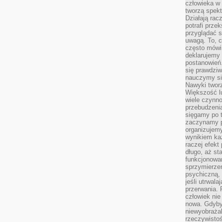
człowieka w
tworzą spekt
Działają rac
potrafi przek
przyglądać s
uwagą. To, c
często mówi 
deklarujemy
postanowień.
się prawdziw
nauczymy si
Nawyki tworz
Większość lu
wiele czynno
przebudzenia
sięgamy po t
zaczynamy p
organizujemy
wynikiem ka
raczej efekt
długo, aż st
funkcjonowa
sprzymierze
psychiczną, 
jeśli utrwala
przerwania.
człowiek nie
nowa. Gdyby 
niewyobraża
rzeczywistoś