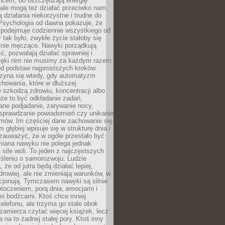
ńcem, bo oszczędzają energię
ale mogą też działać przeciwko nam,
ją działania niekorzystne i trudne do
 Psychologia od dawna pokazuje, że
 podejmuje codziennie wszystkiego od
tak było, zwykłe życie stałoby się
lnie męczące. Nawyki porządkują
ć, pozwalają działać sprawniej i
zięki nim nie musimy za każdym razem
od podstaw najprostszych kroków.
zyna się wtedy, gdy automatyzm
howania, które w dłuższej
 szkodzą zdrowiu, koncentracji albo
że to być odkładanie zadań,
ane podjadanie, zarywanie nocy,
sprawdzanie powiadomień czy unikanie
zmów. Im częściej dane zachowanie się
 głębiej wpisuje się w strukturę dnia i
 zauważyć, że w ogóle przestało być
iana nawyku nie polega jednak
 sile woli. To jeden z najczęstszych
śleniu o samorozwoju. Ludzie
 że od jutra będą działać lepiej,
zdrowiej, ale nie zmieniają warunków, w
cjonują. Tymczasem nawyki są silnie
toczeniem, porą dnia, emocjami i
mi bodźcami. Ktoś chce mniej
telefonu, ale trzyma go stale obok
 zamierza czytać więcej książek, lecz
 na to żadnej stałej pory. Ktoś inny