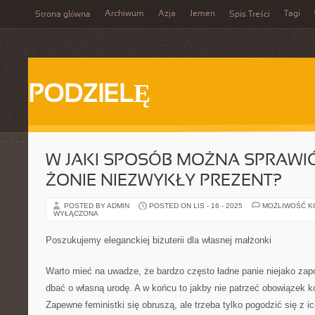
Archiwum
Azja
Jemen
Tagi
Strona główna
Spis Treści
PODZIELĘ
W JAKI SPOSÓB MOŻNA SPRAWI
ŻONIE NIEZWYKŁY PREZENT?
POSTED BY ADMIN
POSTED ON LIS - 16 - 2025
MOŻLIWOŚĆ 
WYŁĄCZONA
Poszukujemy eleganckiej biżuterii dla własnej małżonki
Warto mieć na uwadze, że bardzo często ładne panie niejako zap
dbać o własną urodę. A w końcu to jakby nie patrzeć obowiązek ko
Zapewne feministki się obruszą, ale trzeba tylko pogodzić się z i