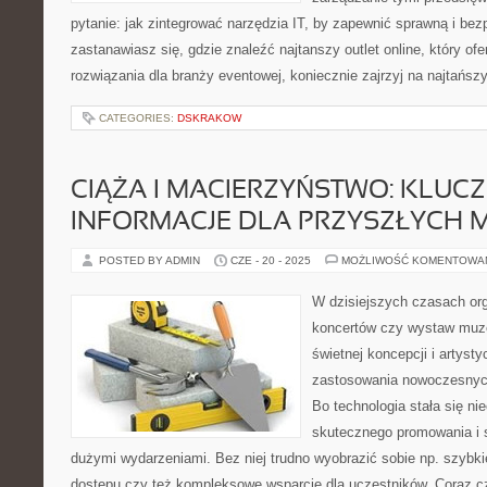
pytanie: jak zintegrować narzędzia IT, by zapewnić sprawną i bez
zastanawiasz się, gdzie znaleźć najtanszy outlet online, który ofe
rozwiązania dla branży eventowej, koniecznie zajrzyj na najtańsz
CATEGORIES:
DSKRAKOW
CIĄŻA I MACIERZYŃSTWO: KLUC
INFORMACJE DLA PRZYSZŁYCH 
POSTED BY ADMIN
CZE - 20 - 2025
MOŻLIWOŚĆ KOMENTOWA
W dzisiejszych czasach or
koncertów czy wystaw muz
świetnej koncepcji i artysty
zastosowania nowoczesnych
Bo technologia stała się n
skutecznego promowania i 
dużymi wydarzeniami. Bez niej trudno wyobrazić sobie np. szybkie
dostępu czy też kompleksowe wsparcie dla uczestników. Coraz c