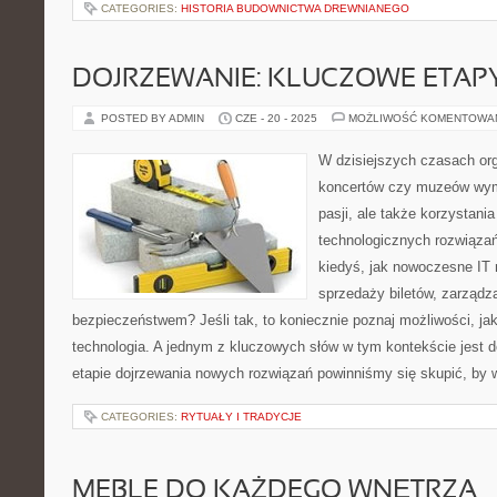
CATEGORIES:
HISTORIA BUDOWNICTWA DREWNIANEGO
DOJRZEWANIE: KLUCZOWE ETAPY
POSTED BY ADMIN
CZE - 20 - 2025
MOŻLIWOŚĆ KOMENTOWA
W dzisiejszych czasach or
koncertów czy muzeów wyma
pasji, ale także korzystani
technologicznych rozwiązań
kiedyś, jak nowoczesne IT
sprzedaży biletów, zarządz
bezpieczeństwem? Jeśli tak, to koniecznie poznaj możliwości, ja
technologia. A jednym z kluczowych słów w tym kontekście jest d
etapie dojrzewania nowych rozwiązań powinniśmy się skupić, by 
CATEGORIES:
RYTUAŁY I TRADYCJE
MEBLE DO KAŻDEGO WNĘTRZA –