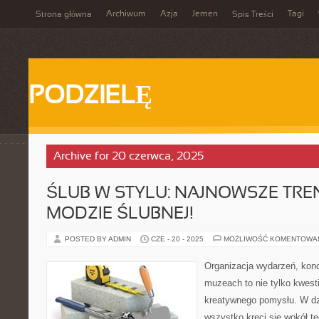
Archiwum
Azja
Jemen
Tagi
Strona główna
Spis Treści
PODZIELĘ
Archive for 20 czerwca, 2025
ŚLUB W STYLU: NAJNOWSZE TRE
MODZIE ŚLUBNEJ!
POSTED BY ADMIN
CZE - 20 - 2025
MOŻLIWOŚĆ KOMENTOWA
Organizacja wydarzeń, kon
muzeach to nie tylko kwesti
kreatywnego pomysłu. W dz
wszystko kręci się wokół te