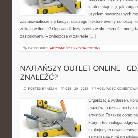
istotne staje się, jak zorga
użyciem nowoczesnych roz
zastanawialiście się kiedyś, dlaczego niektóre eventy odnoszą n
znikają w tłumie? Odpowiedź leży często w skuteczności narzędz
zastosowaniu – zwłaszcza w zakresie […]
CATEGORIES:
AKTYWNOŚĆ FIZYCZNA RODZINY
NAJTAŃSZY OUTLET ONLINE – GD
ZNALEŹĆ?
POSTED BY ADMIN
CZE - 20 - 2025
MOŻLIWOŚĆ KOMENTOWA
Organizacja wydarzeń, kon
muzeów to dzisiaj nie tylko
artystów. To także coraz ba
którym technologia odgrywa
szukających nowoczesnych 
zarządzanie tymi przedsięw