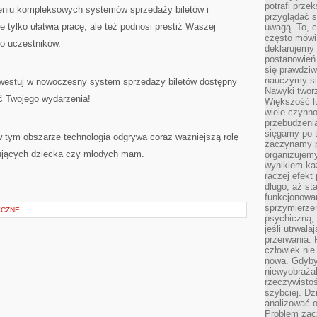
potrafi przek
żeniu kompleksowych systemów sprzedaży biletów i
przyglądać s
e tylko ułatwia pracę, ale też podnosi prestiż Waszej
uwagą. To, c
często mówi 
o uczestników.
deklarujemy
postanowień.
się prawdziw
nauczymy si
nwestuj w nowoczesny system sprzedaży biletów dostępny
Nawyki tworz
ść Twojego wydarzenia!
Większość lu
wiele czynno
przebudzenia
sięgamy po t
 tym obszarze technologia odgrywa coraz ważniejszą rolę
zaczynamy p
ujących dziecka czy młodych mam.
organizujemy
wynikiem ka
raczej efekt
długo, aż st
funkcjonowa
sprzymierze
YCZNE
psychiczną, 
jeśli utrwala
przerwania.
człowiek nie
nowa. Gdyby 
niewyobraża
rzeczywistoś
szybciej. D
analizować 
Problem zac