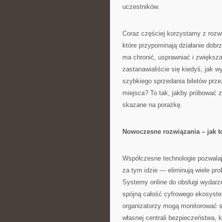
uczestników.
Coraz częściej korzystamy z rozwi
które przypominają działanie do
ma chronić, usprawniać i zwiększ
zastanawialiście się kiedyś, jak 
szybkiego sprzedania biletów prze
miejsca? To tak, jakby próbować 
skazane na porażkę.
Nowoczesne rozwiązania – jak t
Współczesne technologie pozwalaj
za tym idzie — eliminują wiele p
Systemy online do obsługi wydarze
spójną całość cyfrowego ekosyste
organizatorzy mogą monitorować s
własnej centrali bezpieczeństwa, 