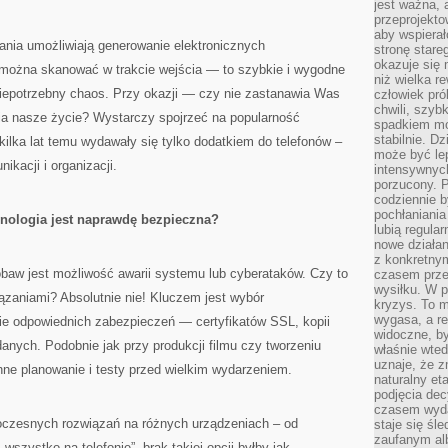
jest ważna, 
przeprojekto
aby wspiera
nia umożliwiają generowanie elektronicznych
stronę stare
okazuje się
e można skanować w trakcie wejścia — to szybkie i wygodne
niż wielka r
i niepotrzebny chaos. Przy okazji — czy nie zastanawia Was
człowiek pró
chwili, szy
nia nasze życie? Wystarczy spojrzeć na popularność
spadkiem mot
stabilnie. D
 kilka lat temu wydawały się tylko dodatkiem do telefonów –
może być le
kacji i organizacji.
intensywnych
porzucony. P
codziennie b
pochłaniania
nologia jest naprawdę bezpieczna?
lubią regula
nowe działan
z konkretny
aw jest możliwość awarii systemu lub cyberataków. Czy to
czasem prze
wysiłku. W p
ązaniami? Absolutnie nie! Kluczem jest wybór
kryzys. To 
wygasa, a re
ie odpowiednich zabezpieczeń — certyfikatów SSL, kopii
widoczne, b
nych. Podobnie jak przy produkcji filmu czy tworzeniu
właśnie wte
uznaje, że z
nne planowanie i testy przed wielkim wydarzeniem.
naturalny et
podjęcia decy
czasem wyda
oczesnych rozwiązań na różnych urządzeniach – od
staje się śl
zaufanym alb
szystko na telefonie”, brak takiej opcji byłby jak