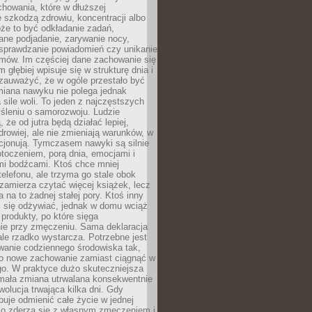
howania, które w dłuższej
 szkodzą zdrowiu, koncentracji albo
że to być odkładanie zadań,
ane podjadanie, zarywanie nocy,
sprawdzanie powiadomień czy unikanie
zmów. Im częściej dane zachowanie się
 głębiej wpisuje się w strukturę dnia i
 zauważyć, że w ogóle przestało być
iana nawyku nie polega jednak
 sile woli. To jeden z najczęstszych
śleniu o samorozwoju. Ludzie
 że od jutra będą działać lepiej,
zdrowiej, ale nie zmieniają warunków, w
cjonują. Tymczasem nawyki są silnie
toczeniem, porą dnia, emocjami i
mi bodźcami. Ktoś chce mniej
telefonu, ale trzyma go stale obok
 zamierza czytać więcej książek, lecz
 na to żadnej stałej pory. Ktoś inny
ej się odżywiać, jednak w domu wciąż
produkty, po które sięga
ie przy zmęczeniu. Sama deklaracja
ale rzadko wystarcza. Potrzebne jest
wanie codziennego środowiska tak,
ło nowe zachowanie zamiast ciągnąć w
go. W praktyce dużo skuteczniejsza
 mała zmiana utrwalana konsekwentnie
ewolucja trwająca kilka dni. Gdy
buje odmienić całe życie w jednej
bko zderza się z własnym zmęczeniem i