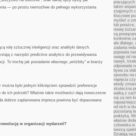
pracujących
takim wspar
ienia — po prostu niemożliwe do pełnego wykorzystania
znajomych 
kluczowe poz
myśleć o zm
lub porażce,
nowej tożsa
są powiązan
konkretne za
ale dlatego,
ą rolę sztucznej inteligencji oraz analityki danych.
zadania redu
poprawia nas
stają z narzędzi predictive analytics do przewidywania
uwagę od nap
nawyk, trzeb
cji. To trochę jak posiadanie własnego „wróżbity” w branży
odpowiada n
bywa za słab
sposobu na r
napięcia cz
wtedy zmian
y można było jednym kliknięciem sprawdzić preferencje
skuteczna pr
ę do ich potrzeb? Właśnie takie możliwości dają nowoczesne
walką z zac
się za nim k
żda dobrze zaplanowana impreza powinna być dopasowana
najważniejsz
od nich w du
pozostaną te
praktyką. Wi
właśnie drob
 rewolucję w organizacji wydarzeń?
człowieka w
tworzą spekt
Działają rac