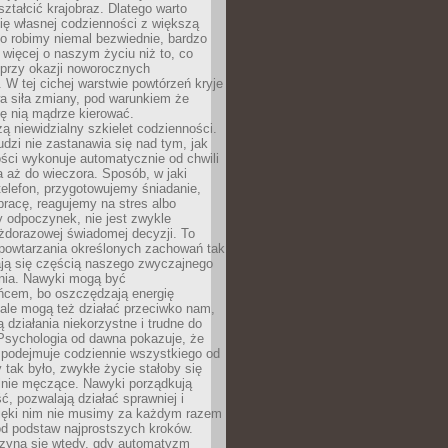
ształcić krajobraz. Dlatego warto
ię własnej codzienności z większą
o robimy niemal bezwiednie, bardzo
więcej o naszym życiu niż to, co
 przy okazji noworocznych
 W tej cichej warstwie powtórzeń kryje
a siła zmiany, pod warunkiem że
ę nią mądrze kierować.
ą niewidzialny szkielet codzienności.
dzi nie zastanawia się nad tym, jak
ści wykonuje automatycznie od chwili
 aż do wieczora. Sposób, w jaki
elefon, przygotowujemy śniadanie,
racę, reagujemy na stres albo
 odpoczynek, nie jest zwykle
żdorazowej świadomej decyzji. To
 powtarzania określonych zachowań tak
ają się częścią naszego zwyczajnego
nia. Nawyki mogą być
ńcem, bo oszczędzają energię
ale mogą też działać przeciwko nam,
ją działania niekorzystne i trudne do
 Psychologia od dawna pokazuje, że
 podejmuje codziennie wszystkiego od
tak było, zwykłe życie stałoby się
lnie męczące. Nawyki porządkują
ć, pozwalają działać sprawniej i
zięki nim nie musimy za każdym razem
od podstaw najprostszych kroków.
zyna się wtedy, gdy automatyzm