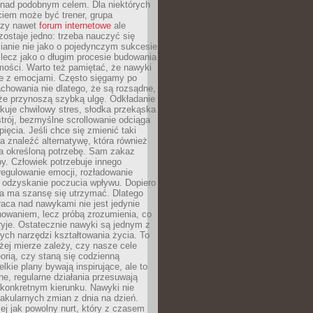
 nad podobnym celem. Dla niektórych
ciem może być trener, grupa
czy nawet
forum internetowe
ale
ostaje jedno: trzeba nauczyć się
ianie nie jako o pojedynczym sukcesie
 lecz jako o długim procesie budowania
mości. Warto też pamiętać, że nawyki
e z emocjami. Często sięgamy po
chowania nie dlatego, że są rozsądne,
 że przynoszą szybką ulgę. Odkładanie
kuje chwilowy stres, słodka przekąska
trój, bezmyślne scrollowanie odciąga
ięcia. Jeśli chce się zmienić taki
a znaleźć alternatywę, która również
a określoną potrzebę. Sam zakaz
y. Człowiek potrzebuje innego
egulowanie emocji, rozładowanie
y odzyskanie poczucia wpływu. Dopiero
a ma szansę się utrzymać. Dlatego
aca nad nawykami nie jest jedynie
howaniem, lecz próbą zrozumienia, co
ryje. Ostatecznie nawyki są jednym z
ych narzędzi kształtowania życia. To
żej mierze zależy, czy nasze cele
orią, czy staną się codzienną
elkie plany bywają inspirujące, ale to
ne, regularne działania przesuwają
 konkretnym kierunku. Nawyki nie
akularnych zmian z dnia na dzień.
zej jak powolny nurt, który z czasem