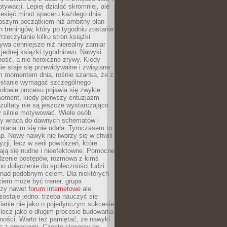
ywacji. Lepiej działać skromniej, ale
ziesięć minut spaceru każdego dnia
pszym początkiem niż ambitny plan
 treningów, który po tygodniu zostanie
rzeczytanie kilku stron książki
ywa cenniejsze niż nierealny zamiar
 jednej książki tygodniowo. Nawyki
rność, a nie heroiczne zrywy. Kiedy
ie staje się przewidywalne i związane
m momentem dnia, rośnie szansa, że z
stanie wymagać szczególnego
ołowie procesu pojawia się zwykle
moment, kiedy pierwszy entuzjazm
zultaty nie są jeszcze wystarczająco
y silnie motywować. Wiele osób
dy wraca do dawnych schematów i
miana im się nie udała. Tymczasem to
ap. Nowy nawyk nie tworzy się w chwili
zji, lecz w serii powtórzeń, które
ją się nudne i nieefektowne. Pomocne
edzenie postępów, rozmowa z kimś
o dołączenie do społeczności ludzi
 nad podobnym celem. Dla niektórych
ciem może być trener, grupa
czy nawet
forum internetowe
ale
ostaje jedno: trzeba nauczyć się
ianie nie jako o pojedynczym sukcesie
 lecz jako o długim procesie budowania
mości. Warto też pamiętać, że nawyki
e z emocjami. Często sięgamy po