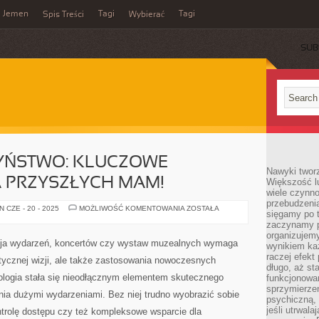
Jemen
Tagi
Tagi
Spis Treści
Wybierać
SUB
ZYŃSTWO: KLUCZOWE
Nawyki tworz
A PRZYSZŁYCH MAM!
Większość lu
wiele czynno
przebudzenia
CIĄŻA
 CZE - 20 - 2025
MOŻLIWOŚĆ KOMENTOWANIA
ZOSTAŁA
sięgamy po t
I
MACIERZYŃSTWO:
zaczynamy p
KLUCZOWE
organizujemy
INFORMACJE
cja wydarzeń, koncertów czy wystaw muzealnych wymaga
wynikiem ka
DLA
PRZYSZŁYCH
raczej efekt
ystycznej wizji, ale także zastosowania nowoczesnych
MAM!
długo, aż st
ologia stała się nieodłącznym elementem skutecznego
funkcjonowa
sprzymierze
ia dużymi wydarzeniami. Bez niej trudno wyobrazić sobie
psychiczną, 
jeśli utrwala
ntrolę dostępu czy też kompleksowe wsparcie dla