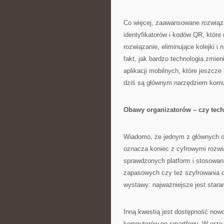
Co więcej, zaawansowane rozwiąza
identyfikatorów i kodów QR, któr
rozwiązanie, eliminujące kolejki 
fakt, jak bardzo technologia zmie
aplikacji mobilnych, które jeszcze
dziś są głównym narzędziem komuni
Obawy organizatorów – czy tech
Wiadomo, że jednym z głównych ob
oznacza koniec z cyfrowymi rozwi
sprawdzonych platform i stosowan
zapasowych czy też szyfrowania da
wystawy: najważniejsze jest stara
Inną kwestią jest dostępność now
komputerów po smartfony. W erze „w