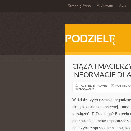
Archiwum
Azja
Strona główna
PODZIELĘ
CIĄŻA I MACIER
INFORMACJE DL
POSTED BY ADMIN
POSTED ON
WYŁĄCZONA
W dzisiejszych czasach organiza
nie tylko świetnej koncepcji i art
rozwiązań IT. Dlaczego? Bo techn
promowania i sprawnego zarządzan
np. szybkie sprzedaże biletów, ko