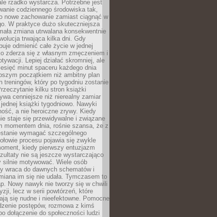
ale rzadko wystarcza. Potrzebne jest
wanie codziennego środowiska tak,
ło nowe zachowanie zamiast ciągnąć w
go. W praktyce dużo skuteczniejsza
 mała zmiana utrwalana konsekwentnie
ewolucja trwająca kilka dni. Gdy
buje odmienić całe życie w jednej
bko zderza się z własnym zmęczeniem i
ywacji. Lepiej działać skromniej, ale
ziesięć minut spaceru każdego dnia
pszym początkiem niż ambitny plan
 treningów, który po tygodniu zostanie
rzeczytanie kilku stron książki
ywa cenniejsze niż nierealny zamiar
 jednej książki tygodniowo. Nawyki
rność, a nie heroiczne zrywy. Kiedy
ie staje się przewidywalne i związane
m momentem dnia, rośnie szansa, że z
stanie wymagać szczególnego
ołowie procesu pojawia się zwykle
moment, kiedy pierwszy entuzjazm
zultaty nie są jeszcze wystarczająco
y silnie motywować. Wiele osób
dy wraca do dawnych schematów i
miana im się nie udała. Tymczasem to
ap. Nowy nawyk nie tworzy się w chwili
zji, lecz w serii powtórzeń, które
ją się nudne i nieefektowne. Pomocne
edzenie postępów, rozmowa z kimś
o dołączenie do społeczności ludzi