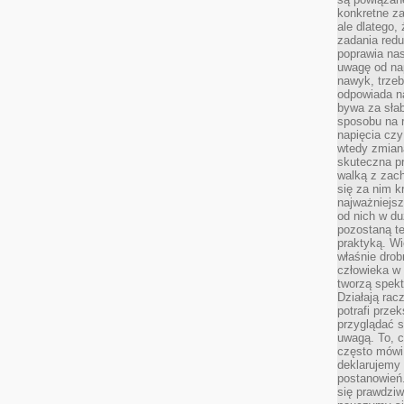
konkretne za
ale dlatego,
zadania redu
poprawia nas
uwagę od nap
nawyk, trzeb
odpowiada n
bywa za słab
sposobu na r
napięcia cz
wtedy zmian
skuteczna pr
walką z zac
się za nim k
najważniejsz
od nich w du
pozostaną te
praktyką. Wi
właśnie drob
człowieka w
tworzą spekt
Działają rac
potrafi przek
przyglądać s
uwagą. To, c
często mówi 
deklarujemy
postanowień.
się prawdziw