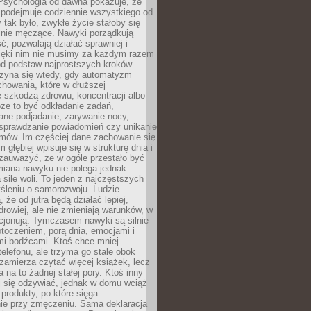
 Psychologia od dawna pokazuje, że
 podejmuje codziennie wszystkiego od
tak było, zwykłe życie stałoby się
lnie męczące. Nawyki porządkują
ć, pozwalają działać sprawniej i
zięki nim nie musimy za każdym razem
od podstaw najprostszych kroków.
zyna się wtedy, gdy automatyzm
howania, które w dłuższej
 szkodzą zdrowiu, koncentracji albo
że to być odkładanie zadań,
ane podjadanie, zarywanie nocy,
sprawdzanie powiadomień czy unikanie
zmów. Im częściej dane zachowanie się
 głębiej wpisuje się w strukturę dnia i
 zauważyć, że w ogóle przestało być
iana nawyku nie polega jednak
 sile woli. To jeden z najczęstszych
śleniu o samorozwoju. Ludzie
 że od jutra będą działać lepiej,
zdrowiej, ale nie zmieniają warunków, w
cjonują. Tymczasem nawyki są silnie
toczeniem, porą dnia, emocjami i
mi bodźcami. Ktoś chce mniej
telefonu, ale trzyma go stale obok
 zamierza czytać więcej książek, lecz
 na to żadnej stałej pory. Ktoś inny
ej się odżywiać, jednak w domu wciąż
produkty, po które sięga
ie przy zmęczeniu. Sama deklaracja