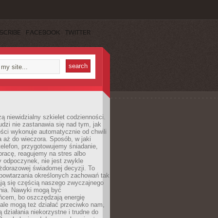
SCRIBE
FACEBOOK
TWITTER
ą niewidzialny szkielet codzienności.
dzi nie zastanawia się nad tym, jak
ści wykonuje automatycznie od chwili
 aż do wieczora. Sposób, w jaki
elefon, przygotowujemy śniadanie,
racę, reagujemy na stres albo
 odpoczynek, nie jest zwykle
żdorazowej świadomej decyzji. To
 powtarzania określonych zachowań tak
ają się częścią naszego zwyczajnego
nia. Nawyki mogą być
ńcem, bo oszczędzają energię
ale mogą też działać przeciwko nam,
ją działania niekorzystne i trudne do