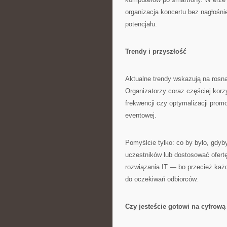
organizacja koncertu bez nagłośn
potencjału.
Trendy i przyszłość
Aktualne trendy wskazują na rosnąc
Organizatorzy coraz częściej korzy
frekwencji czy optymalizacji promo
eventowej.
Pomyślcie tylko: co by było, gdyb
uczestników lub dostosować ofert
rozwiązania IT — bo przecież ka
do oczekiwań odbiorców.
Czy jesteście gotowi na cyfrową