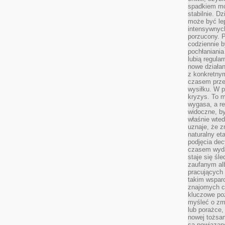
spadkiem mot
stabilnie. D
może być le
intensywnych
porzucony. P
codziennie b
pochłaniania
lubią regula
nowe działan
z konkretny
czasem prze
wysiłku. W p
kryzys. To 
wygasa, a re
widoczne, b
właśnie wte
uznaje, że z
naturalny et
podjęcia decy
czasem wyda
staje się śl
zaufanym alb
pracujących
takim wspar
znajomych 
kluczowe poz
myśleć o zm
lub porażce,
nowej tożsa
są powiązan