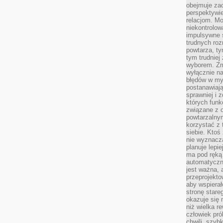
obejmuje zac
perspektywie
relacjom. Mo
niekontrolow
impulsywne 
trudnych ro
powtarza, tym
tym trudniej
wyborem. Zm
wyłącznie na
błędów w my
postanawiają,
sprawniej i 
których funk
związane z o
powtarzalny
korzystać z 
siebie. Ktoś
nie wyznacza
planuje lepi
ma pod ręką 
automatyczn
jest ważna, 
przeprojekto
aby wspiera
stronę stare
okazuje się
niż wielka r
człowiek pró
chwili, szy