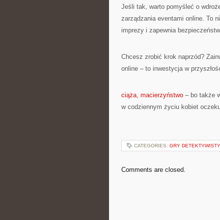
Jeśli tak, warto pomyśleć o wdro
zarządzania eventami online. To ni
imprezy i zapewnia bezpieczeństw
Chcesz zrobić krok naprzód? Zai
online – to inwestycja w przyszło
ciąża, macierzyństwo
– bo także w
w codziennym życiu kobiet oczek
CATEGORIES:
GRY DETEKTYWIST
Comments are closed.