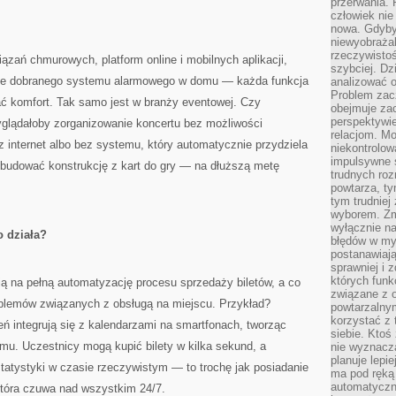
przerwania.
człowiek nie
nowa. Gdyby 
niewyobraża
rzeczywistoś
ązań chmurowych, platform online i mobilnych aplikacji,
szybciej. D
brze dobranego systemu alarmowego w domu — każda funkcja
analizować 
Problem zac
ać komfort. Tak samo jest w branży eventowej. Czy
obejmuje zac
perspektywie
wyglądałoby zorganizowanie koncertu bez możliwości
relacjom. Mo
z internet albo bez systemu, który automatycznie przydziela
niekontrolow
impulsywne 
zbudować konstrukcję z kart do gry — na dłuższą metę
trudnych ro
powtarza, tym
tym trudniej
wyborem. Zm
wyłącznie na
o działa?
błędów w my
postanawiają,
sprawniej i 
których funk
ą na pełną automatyzację procesu sprzedaży biletów, a co
związane z o
roblemów związanych z obsługą na miejscu. Przykład?
powtarzalny
korzystać z 
ń integrują się z kalendarzami na smartfonach, tworząc
siebie. Ktoś
mu. Uczestnicy mogą kupić bilety w kilka sekund, a
nie wyznacza
planuje lepi
tatystyki w czasie rzeczywistym — to trochę jak posiadanie
ma pod ręką 
automatyczn
która czuwa nad wszystkim 24/7.