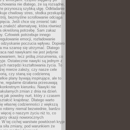
chowania nie dlatego, że są rozsądne,
 że przynoszą szybką ulgę. Odkładanie
kuje chwilowy stres, słodka przekąska
trój, bezmyślne scrollowanie odciąga
ięcia. Jeśli chce się zmienić taki
a znaleźć alternatywę, która również
a określoną potrzebę. Sam zakaz
y. Człowiek potrzebuje innego
egulowanie emocji, rozładowanie
y odzyskanie poczucia wpływu. Dopiero
a ma szansę się utrzymać. Dlatego
aca nad nawykami nie jest jedynie
howaniem, lecz próbą zrozumienia, co
ryje. Ostatecznie nawyki są jednym z
ych narzędzi kształtowania życia. To
żej mierze zależy, czy nasze cele
orią, czy staną się codzienną
elkie plany bywają inspirujące, ale to
ne, regularne działania przesuwają
 konkretnym kierunku. Nawyki nie
akularnych zmian z dnia na dzień.
zej jak powolny nurt, który z czasem
ształcić krajobraz. Dlatego warto
ię własnej codzienności z większą
o robimy niemal bezwiednie, bardzo
więcej o naszym życiu niż to, co
 przy okazji noworocznych
 W tej cichej warstwie powtórzeń kryje
a siła zmiany, pod warunkiem że