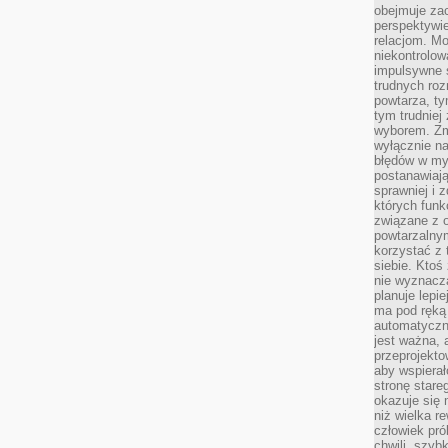
obejmuje zac
perspektywie
relacjom. Mo
niekontrolow
impulsywne 
trudnych ro
powtarza, tym
tym trudniej
wyborem. Zm
wyłącznie na
błędów w my
postanawiają,
sprawniej i 
których funk
związane z o
powtarzalny
korzystać z 
siebie. Ktoś
nie wyznacza
planuje lepi
ma pod ręką 
automatyczn
jest ważna, 
przeprojekto
aby wspiera
stronę stare
okazuje się
niż wielka r
człowiek pró
chwili, szy