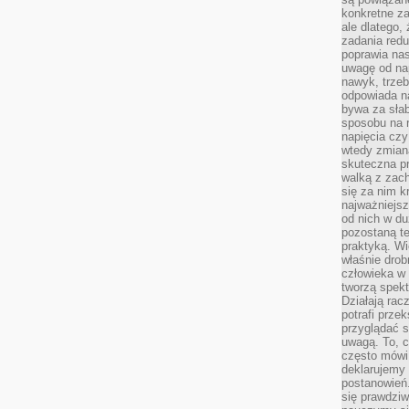
konkretne za
ale dlatego,
zadania redu
poprawia nas
uwagę od nap
nawyk, trzeb
odpowiada n
bywa za słab
sposobu na r
napięcia cz
wtedy zmian
skuteczna pr
walką z zac
się za nim k
najważniejsz
od nich w du
pozostaną te
praktyką. Wi
właśnie drob
człowieka w
tworzą spekt
Działają rac
potrafi przek
przyglądać s
uwagą. To, c
często mówi 
deklarujemy
postanowień.
się prawdziw