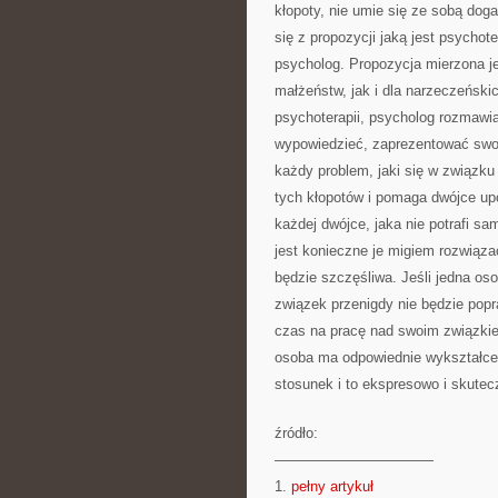
kłopoty, nie umie się ze sobą dog
się z propozycji jaką jest psychot
psycholog. Propozycja mierzona j
małżeństw, jak i dla narzeczeńskic
psychoterapii, psycholog rozmaw
wypowiedzieć, zaprezentować swoj
każdy problem, jaki się w związku 
tych kłopotów i pomaga dwójce upo
każdej dwójce, jaka nie potrafi sa
jest konieczne je migiem rozwiąza
będzie szczęśliwa. Jeśli jedna os
związek przenigdy nie będzie pop
czas na pracę nad swoim związkiem
osoba ma odpowiednie wykształcen
stosunek i to ekspresowo i skutec
źródło:
———————————
1.
pełny artykuł