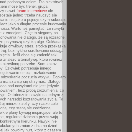
 nad podobnym celem. Dla niektórych
ciem może być trener, grupa
czy nawet
forum internetowe
ale
ostaje jedno: trzeba nauczyć się
ianie nie jako o pojedynczym sukcesie
 lecz jako o długim procesie budowania
mości. Warto też pamiętać, że nawyki
e z emocjami. Często sięgamy po
chowania nie dlatego, że są rozsądne,
 że przynoszą szybką ulgę. Odkładanie
kuje chwilowy stres, słodka przekąska
trój, bezmyślne scrollowanie odciąga
ięcia. Jeśli chce się zmienić taki
a znaleźć alternatywę, która również
a określoną potrzebę. Sam zakaz
y. Człowiek potrzebuje innego
egulowanie emocji, rozładowanie
y odzyskanie poczucia wpływu. Dopiero
a ma szansę się utrzymać. Dlatego
aca nad nawykami nie jest jedynie
howaniem, lecz próbą zrozumienia, co
ryje. Ostatecznie nawyki są jednym z
ych narzędzi kształtowania życia. To
żej mierze zależy, czy nasze cele
orią, czy staną się codzienną
elkie plany bywają inspirujące, ale to
ne, regularne działania przesuwają
 konkretnym kierunku. Nawyki nie
akularnych zmian z dnia na dzień.
zej jak powolny nurt, który z czasem