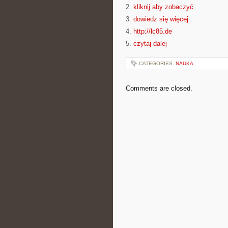
2.
kliknij aby zobaczyć
3.
dowiedz się więcej
4.
http://lc85.de
5.
czytaj dalej
CATEGORIES:
NAUKA
Comments are closed.