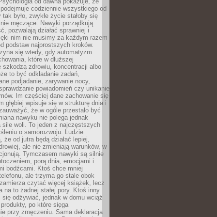
 Psychologia od dawna pokazuje, że
 podejmuje codziennie wszystkiego od
tak było, zwykłe życie stałoby się
lnie męczące. Nawyki porządkują
ć, pozwalają działać sprawniej i
zięki nim nie musimy za każdym razem
od podstaw najprostszych kroków.
zyna się wtedy, gdy automatyzm
howania, które w dłuższej
 szkodzą zdrowiu, koncentracji albo
że to być odkładanie zadań,
ane podjadanie, zarywanie nocy,
sprawdzanie powiadomień czy unikanie
zmów. Im częściej dane zachowanie się
 głębiej wpisuje się w strukturę dnia i
 zauważyć, że w ogóle przestało być
iana nawyku nie polega jednak
 sile woli. To jeden z najczęstszych
śleniu o samorozwoju. Ludzie
 że od jutra będą działać lepiej,
zdrowiej, ale nie zmieniają warunków, w
cjonują. Tymczasem nawyki są silnie
toczeniem, porą dnia, emocjami i
mi bodźcami. Ktoś chce mniej
telefonu, ale trzyma go stale obok
 zamierza czytać więcej książek, lecz
 na to żadnej stałej pory. Ktoś inny
ej się odżywiać, jednak w domu wciąż
produkty, po które sięga
ie przy zmęczeniu. Sama deklaracja