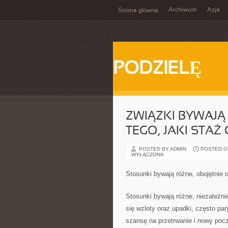
Archiwum
Azja
Strona główna
PODZIELĘ
ZWIĄZKI BYWAJĄ
TEGO, JAKI STAŻ
POSTED BY ADMIN
POSTED ON 
WYŁĄCZONA
Stosunki bywają różne, obojętnie o
Stosunki bywają różne, niezależni
się wzloty oraz upadki, często pa
szansę na przetrwanie i nowy pocz