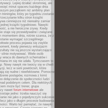
ywacji. Lepiej działać skromniej, ale
ziesięć minut spaceru każdego dnia
pszym początkiem niż ambitny plan
 treningów, który po tygodniu zostanie
rzeczytanie kilku stron książki
ywa cenniejsze niż nierealny zamiar
 jednej książki tygodniowo. Nawyki
rność, a nie heroiczne zrywy. Kiedy
ie staje się przewidywalne i związane
m momentem dnia, rośnie szansa, że z
stanie wymagać szczególnego
ołowie procesu pojawia się zwykle
moment, kiedy pierwszy entuzjazm
zultaty nie są jeszcze wystarczająco
y silnie motywować. Wiele osób
dy wraca do dawnych schematów i
miana im się nie udała. Tymczasem to
ap. Nowy nawyk nie tworzy się w chwili
zji, lecz w serii powtórzeń, które
ją się nudne i nieefektowne. Pomocne
edzenie postępów, rozmowa z kimś
o dołączenie do społeczności ludzi
 nad podobnym celem. Dla niektórych
ciem może być trener, grupa
czy nawet
forum internetowe
ale
ostaje jedno: trzeba nauczyć się
ianie nie jako o pojedynczym sukcesie
 lecz jako o długim procesie budowania
mości. Warto też pamiętać, że nawyki
e z emocjami. Często sięgamy po