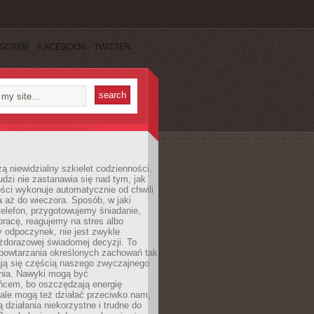
SCRIBE
FACEBOOK
TWITTER
ą niewidzialny szkielet codzienności.
dzi nie zastanawia się nad tym, jak
ści wykonuje automatycznie od chwili
 aż do wieczora. Sposób, w jaki
elefon, przygotowujemy śniadanie,
racę, reagujemy na stres albo
 odpoczynek, nie jest zwykle
żdorazowej świadomej decyzji. To
 powtarzania określonych zachowań tak
ają się częścią naszego zwyczajnego
nia. Nawyki mogą być
ńcem, bo oszczędzają energię
ale mogą też działać przeciwko nam,
ją działania niekorzystne i trudne do