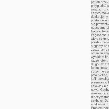
potrafi przek
przyglądać s
uwagą. To, c
często mówi 
deklarujemy
postanowień.
się prawdziw
nauczymy si
Nawyki tworz
Większość lu
wiele czynno
przebudzenia
sięgamy po t
zaczynamy p
organizujemy
wynikiem ka
raczej efekt
długo, aż st
funkcjonowa
sprzymierze
psychiczną, 
jeśli utrwala
przerwania.
człowiek nie
nowa. Gdyby 
niewyobraża
rzeczywistoś
szybciej. D
analizować 
Problem zac