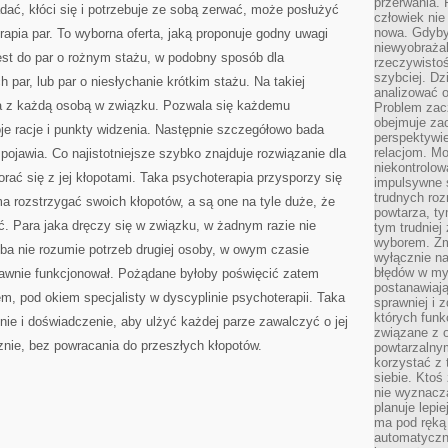
przerwania.
adać, kłóci się i potrzebuje ze sobą zerwać, może posłużyć
człowiek nie
nowa. Gdyby 
erapia par. To wyborna oferta, jaką proponuje godny uwagi
niewyobraża
est do par o rożnym stażu, w podobny sposób dla
rzeczywistoś
szybciej. D
h par, lub par o niesłychanie krótkim stażu. Na takiej
analizować 
ia z każdą osobą w związku. Pozwala się każdemu
Problem zac
obejmuje zac
e racje i punkty widzenia. Następnie szczegółowo bada
perspektywie
relacjom. Mo
pojawia. Co najistotniejsze szybko znajduje rozwiązanie dla
niekontrolow
rać się z jej kłopotami. Taka psychoterapia przysporzy się
impulsywne 
trudnych ro
ma rozstrzygać swoich kłopotów, a są one na tyle duże, że
powtarza, tym
ć. Para jaka dręczy się w związku, w żadnym razie nie
tym trudniej
wyborem. Zm
oba nie rozumie potrzeb drugiej osoby, w owym czasie
wyłącznie na
błędów w my
rawnie funkcjonował. Pożądane byłoby poświęcić zatem
postanawiają,
, pod okiem specjalisty w dyscyplinie psychoterapii. Taka
sprawniej i 
których funk
ie i doświadczenie, aby ulżyć każdej parze zawalczyć o jej
związane z o
znie, bez powracania do przeszłych kłopotów.
powtarzalny
korzystać z 
siebie. Ktoś
nie wyznacza
planuje lepi
ma pod ręką 
automatyczn