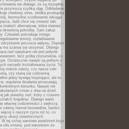
chowania nie dlatego, że są rozsądne,
 że przynoszą szybką ulgę. Odkładanie
kuje chwilowy stres, słodka przekąska
trój, bezmyślne scrollowanie odciąga
ięcia. Jeśli chce się zmienić taki
a znaleźć alternatywę, która również
a określoną potrzebę. Sam zakaz
y. Człowiek potrzebuje innego
egulowanie emocji, rozładowanie
y odzyskanie poczucia wpływu. Dopiero
a ma szansę się utrzymać. Dlatego
aca nad nawykami nie jest jedynie
howaniem, lecz próbą zrozumienia, co
ryje. Ostatecznie nawyki są jednym z
ych narzędzi kształtowania życia. To
żej mierze zależy, czy nasze cele
orią, czy staną się codzienną
elkie plany bywają inspirujące, ale to
ne, regularne działania przesuwają
 konkretnym kierunku. Nawyki nie
akularnych zmian z dnia na dzień.
zej jak powolny nurt, który z czasem
ształcić krajobraz. Dlatego warto
ię własnej codzienności z większą
o robimy niemal bezwiednie, bardzo
więcej o naszym życiu niż to, co
 przy okazji noworocznych
 W tej cichej warstwie powtórzeń kryje
a siła zmiany, pod warunkiem że