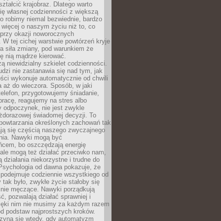
ształcić krajobraz. Dlatego warto
ię własnej codzienności z większą
o robimy niemal bezwiednie, bardzo
więcej o naszym życiu niż to, co
 przy okazji noworocznych
 W tej cichej warstwie powtórzeń kryje
a siła zmiany, pod warunkiem że
ę nią mądrze kierować.
ą niewidzialny szkielet codzienności.
dzi nie zastanawia się nad tym, jak
ści wykonuje automatycznie od chwili
 aż do wieczora. Sposób, w jaki
elefon, przygotowujemy śniadanie,
racę, reagujemy na stres albo
 odpoczynek, nie jest zwykle
żdorazowej świadomej decyzji. To
 powtarzania określonych zachowań tak
ają się częścią naszego zwyczajnego
nia. Nawyki mogą być
ńcem, bo oszczędzają energię
ale mogą też działać przeciwko nam,
ją działania niekorzystne i trudne do
 Psychologia od dawna pokazuje, że
 podejmuje codziennie wszystkiego od
tak było, zwykłe życie stałoby się
lnie męczące. Nawyki porządkują
ć, pozwalają działać sprawniej i
zięki nim nie musimy za każdym razem
od podstaw najprostszych kroków.
zyna się wtedy, gdy automatyzm