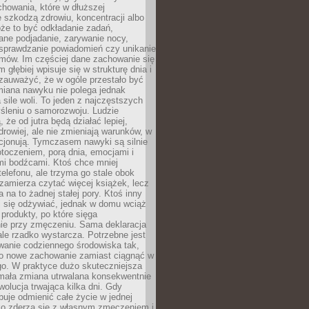
howania, które w dłuższej
 szkodzą zdrowiu, koncentracji albo
że to być odkładanie zadań,
ane podjadanie, zarywanie nocy,
sprawdzanie powiadomień czy unikanie
zmów. Im częściej dane zachowanie się
 głębiej wpisuje się w strukturę dnia i
 zauważyć, że w ogóle przestało być
iana nawyku nie polega jednak
 sile woli. To jeden z najczęstszych
śleniu o samorozwoju. Ludzie
 że od jutra będą działać lepiej,
zdrowiej, ale nie zmieniają warunków, w
cjonują. Tymczasem nawyki są silnie
toczeniem, porą dnia, emocjami i
mi bodźcami. Ktoś chce mniej
telefonu, ale trzyma go stale obok
 zamierza czytać więcej książek, lecz
 na to żadnej stałej pory. Ktoś inny
ej się odżywiać, jednak w domu wciąż
produkty, po które sięga
ie przy zmęczeniu. Sama deklaracja
ale rzadko wystarcza. Potrzebne jest
wanie codziennego środowiska tak,
ło nowe zachowanie zamiast ciągnąć w
go. W praktyce dużo skuteczniejsza
 mała zmiana utrwalana konsekwentnie
ewolucja trwająca kilka dni. Gdy
buje odmienić całe życie w jednej
bko zderza się z własnym zmęczeniem i