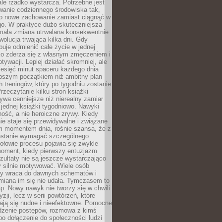
ale rzadko wystarcza. Potrzebne jest
wanie codziennego środowiska tak,
ło nowe zachowanie zamiast ciągnąć w
go. W praktyce dużo skuteczniejsza
 mała zmiana utrwalana konsekwentnie
ewolucja trwająca kilka dni. Gdy
buje odmienić całe życie w jednej
bko zderza się z własnym zmęczeniem i
ywacji. Lepiej działać skromniej, ale
ziesięć minut spaceru każdego dnia
pszym początkiem niż ambitny plan
 treningów, który po tygodniu zostanie
rzeczytanie kilku stron książki
ywa cenniejsze niż nierealny zamiar
 jednej książki tygodniowo. Nawyki
rność, a nie heroiczne zrywy. Kiedy
ie staje się przewidywalne i związane
m momentem dnia, rośnie szansa, że z
stanie wymagać szczególnego
ołowie procesu pojawia się zwykle
moment, kiedy pierwszy entuzjazm
zultaty nie są jeszcze wystarczająco
y silnie motywować. Wiele osób
dy wraca do dawnych schematów i
miana im się nie udała. Tymczasem to
ap. Nowy nawyk nie tworzy się w chwili
zji, lecz w serii powtórzeń, które
ją się nudne i nieefektowne. Pomocne
edzenie postępów, rozmowa z kimś
o dołączenie do społeczności ludzi