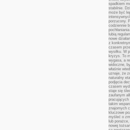
spadkiem mot
stabilnie. D
może być le
intensywnych
porzucony. P
codziennie b
pochłaniania
lubią regula
nowe działan
z konkretny
czasem prze
wysiłku. W p
kryzys. To 
wygasa, a re
widoczne, b
właśnie wte
uznaje, że z
naturalny et
podjęcia decy
czasem wyda
staje się śl
zaufanym alb
pracujących
takim wspar
znajomych 
kluczowe poz
myśleć o zm
lub porażce,
nowej tożsa
są powiązan