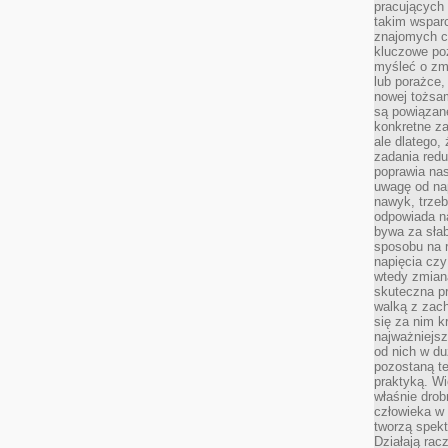
pracujących
takim wspar
znajomych 
kluczowe poz
myśleć o zm
lub porażce,
nowej tożsa
są powiązan
konkretne za
ale dlatego,
zadania redu
poprawia nas
uwagę od nap
nawyk, trzeb
odpowiada n
bywa za słab
sposobu na r
napięcia cz
wtedy zmian
skuteczna pr
walką z zac
się za nim k
najważniejsz
od nich w du
pozostaną te
praktyką. Wi
właśnie drob
człowieka w
tworzą spekt
Działają rac