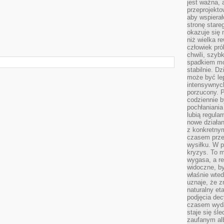
jest ważna, 
przeprojekto
aby wspiera
stronę stare
okazuje się
niż wielka r
człowiek pró
chwili, szy
spadkiem mot
stabilnie. D
może być le
intensywnych
porzucony. P
codziennie b
pochłaniania
lubią regula
nowe działan
z konkretny
czasem prze
wysiłku. W p
kryzys. To 
wygasa, a re
widoczne, b
właśnie wte
uznaje, że z
naturalny et
podjęcia decy
czasem wyda
staje się śl
zaufanym alb