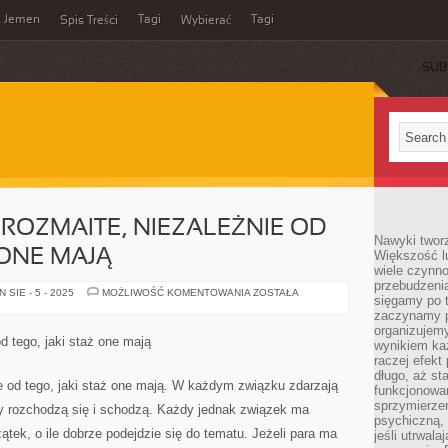
Jemen
Tagi
Tagi
Spis Treści
Wybierać
SUB
 ROZMAITE, NIEZALEŻNIE OD
Nawyki tworz
 ONE MAJĄ
Większość lu
wiele czynno
przebudzenia
ZWIĄZKI
SIE - 5 - 2025
MOŻLIWOŚĆ KOMENTOWANIA
ZOSTAŁA
sięgamy po t
BYWAJĄ
ROZMAITE,
zaczynamy p
NIEZALEŻNIE
organizujemy
OD
d tego, jaki staż one mają
wynikiem ka
TEGO,
JAKI
raczej efekt
STAŻ
długo, aż st
ONE
e od tego, jaki staż one mają. W każdym związku zdarzają
funkcjonowa
MAJĄ
sprzymierze
ry rozchodzą się i schodzą. Każdy jednak związek ma
psychiczną, 
ątek, o ile dobrze podejdzie się do tematu. Jeżeli para ma
jeśli utrwala