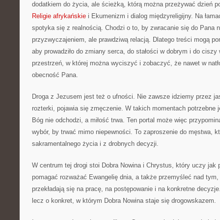
dodatkiem do życia, ale ścieżką, którą można przeżywać dzień p
Religie afrykańskie
i Ekumenizm i dialog międzyreligijny. Na łam
spotyka się z realnością. Chodzi o to, by zwracanie się do Pana n
przyzwyczajeniem, ale prawdziwą relacją. Dlatego treści mogą p
aby prowadziło do zmiany serca, do stałości w dobrym i do ciszy
przestrzeń, w której można wyciszyć i zobaczyć, że nawet w natł
obecność Pana.
Droga z Jezusem jest też o ufności. Nie zawsze idziemy przez jas
rozterki, pojawia się zmęczenie. W takich momentach potrzebne j
Bóg nie odchodzi, a miłość trwa. Ten portal może więc przypomina
wybór, by trwać mimo niepewności. To zaproszenie do męstwa, któ
sakramentalnego życia i z drobnych decyzji.
W centrum tej drogi stoi Dobra Nowina i Chrystus, który uczy jak
pomagać rozważać Ewangelię dnia, a także przemyśleć nad tym,
przekładają się na pracę, na postępowanie i na konkretne decyzje.
lecz o konkret, w którym Dobra Nowina staje się drogowskazem.