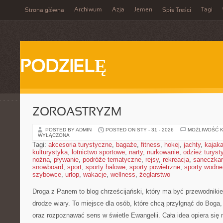
Archiwum
Azja
Jemen
Tagi
Strona główna
Spis Treści
PODZIELĘ
ZOROASTRYZM
POSTED BY ADMIN
POSTED ON STY - 31 - 2026
MOŻLIWOŚĆ 
WYŁĄCZONA
Tagi:
akcesoria turystyczne
,
bagaże
,
fitness
,
hokej
,
jachty
,
kajak
kulturystyka
,
lotnictwo sportowe
,
narty
,
nurkowanie
,
odzież turyst
nożna
,
pływanie
,
podróże tematyczne
,
rejsy
,
rekreacja
,
saneczka
snowboard
,
sport
,
sporty halowe
,
sporty powietrzne
,
sporty wodne
szybowce
,
urlop
,
wakacje
,
wellness
,
żeglarstwo
Droga z Panem to blog chrześcijański, który ma być przewodniki
drodze wiary. To miejsce dla osób, które chcą przylgnąć do Boga
oraz rozpoznawać sens w świetle Ewangelii. Cała idea opiera się n