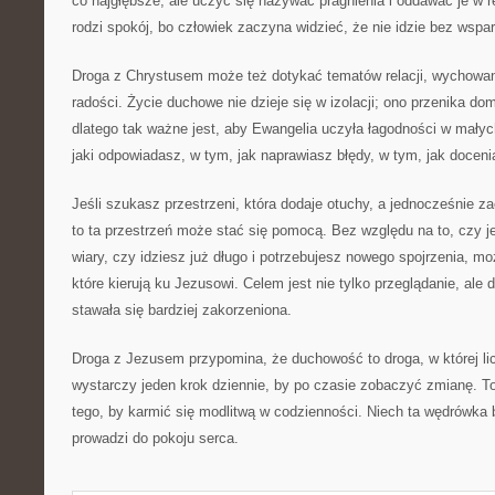
co najgłębsze, ale uczyć się nazywać pragnienia i oddawać je w
rodzi spokój, bo człowiek zaczyna widzieć, że nie idzie bez wspar
Droga z Chrystusem może też dotykać tematów relacji, wychowania
radości. Życie duchowe nie dzieje się w izolacji; ono przenika d
dlatego tak ważne jest, aby Ewangelia uczyła łagodności w małyc
jaki odpowiadasz, w tym, jak naprawiasz błędy, w tym, jak doceni
Jeśli szukasz przestrzeni, która dodaje otuchy, a jednocześnie z
to ta przestrzeń może stać się pomocą. Bez względu na to, czy j
wiary, czy idziesz już długo i potrzebujesz nowego spojrzenia, mo
które kierują ku Jezusowi. Celem jest nie tylko przeglądanie, ale 
stawała się bardziej zakorzeniona.
Droga z Jezusem przypomina, że duchowość to droga, w której li
wystarczy jeden krok dziennie, by po czasie zobaczyć zmianę. To
tego, by karmić się modlitwą w codzienności. Niech ta wędrówka b
prowadzi do pokoju serca.