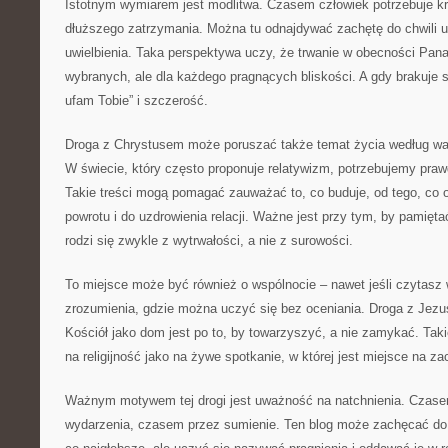
Istotnym wymiarem jest modlitwa. Czasem człowiek potrzebuje kr
dłuższego zatrzymania. Można tu odnajdywać zachętę do chwili uw
uwielbienia. Taka perspektywa uczy, że trwanie w obecności Pana
wybranych, ale dla każdego pragnących bliskości. A gdy brakuje si
ufam Tobie” i szczerość.
Droga z Chrystusem może poruszać także temat życia według war
W świecie, który często proponuje relatywizm, potrzebujemy praw
Takie treści mogą pomagać zauważać to, co buduje, od tego, co 
powrotu i do uzdrowienia relacji. Ważne jest przy tym, by pamięt
rodzi się zwykle z wytrwałości, a nie z surowości.
To miejsce może być również o wspólnocie – nawet jeśli czytasz
zrozumienia, gdzie można uczyć się bez oceniania. Droga z Je
Kościół jako dom jest po to, by towarzyszyć, a nie zamykać. Tak
na religijność jako na żywe spotkanie, w której jest miejsce na za
Ważnym motywem tej drogi jest uważność na natchnienia. Czas
wydarzenia, czasem przez sumienie. Ten blog może zachęcać do t