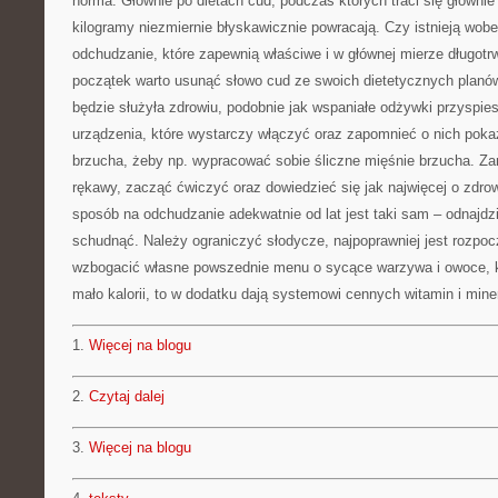
norma. Głównie po dietach cud, podczas których traci się głównie
kilogramy niezmiernie błyskawicznie powracają. Czy istnieją wob
odchudzanie, które zapewnią właściwe i w głównej mierze długotr
początek warto usunąć słowo cud ze swoich dietetycznych planów
będzie służyła zdrowiu, podobnie jak wspaniałe odżywki przyspie
urządzenia, które wystarczy włączyć oraz zapomnieć o nich poka
brzucha, żeby np. wypracować sobie śliczne mięśnie brzucha. Za
rękawy, zacząć ćwiczyć oraz dowiedzieć się jak najwięcej o zdr
sposób na odchudzanie adekwatnie od lat jest taki sam – odnajdz
schudnąć. Należy ograniczyć słodycze, najpoprawniej jest rozpocz
wzbogacić własne powszednie menu o sycące warzywa i owoce, k
mało kalorii, to w dodatku dają systemowi cennych witamin i mine
1.
Więcej na blogu
2.
Czytaj dalej
3.
Więcej na blogu