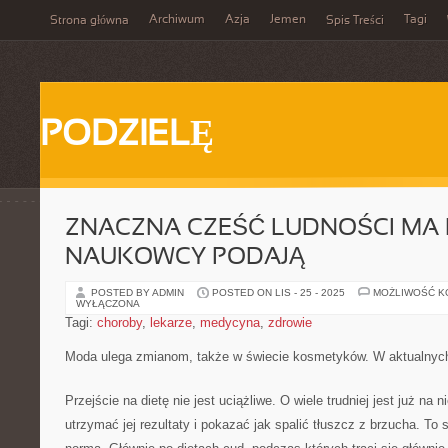
Archiwum
Azja
Jemen
Tagi
Strona główna
Spis Treści
PODZIELĘ
ZNACZNA CZEŚĆ LUDNOŚCI MA
NAUKOWCY PODAJĄ
POSTED BY ADMIN
POSTED ON LIS - 25 - 2025
MOŻLIWOŚĆ 
WYŁĄCZONA
Tagi:
choroby
,
lekarze
,
medycyna
,
zdrowie
Moda ulega zmianom, także w świecie kosmetyków. W aktualnyc
Przejście na dietę nie jest uciążliwe. O wiele trudniej jest już na n
utrzymać jej rezultaty i pokazać jak spalić tłuszcz z brzucha. To s