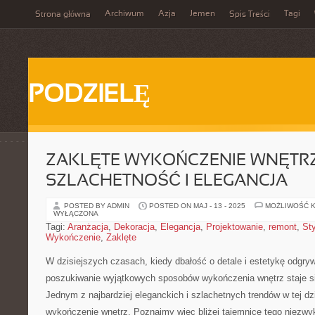
Archiwum
Azja
Jemen
Tagi
Strona główna
Spis Treści
PODZIELĘ
ZAKLĘTE WYKOŃCZENIE WNĘTRZ
SZLACHETNOŚĆ I ELEGANCJA
POSTED BY ADMIN
POSTED ON MAJ - 13 - 2025
MOŻLIWOŚĆ 
WYŁĄCZONA
Tagi:
Aranżacja
,
Dekoracja
,
Elegancja
,
Projektowanie
,
remont
,
Sty
Wykończenie
,
Zaklęte
W dzisiejszych czasach, kiedy dbałość o detale i estetykę odgryw
poszukiwanie wyjątkowych ‌sposobów wykończenia wnętrz staje⁣ się
Jednym ‌z najbardziej eleganckich⁢ i⁣ szlachetnych ‍trendów w tej dz
wykończenie wnętrz. Poznajmy ‌więc bliżej tajemnicę tego niezwykł