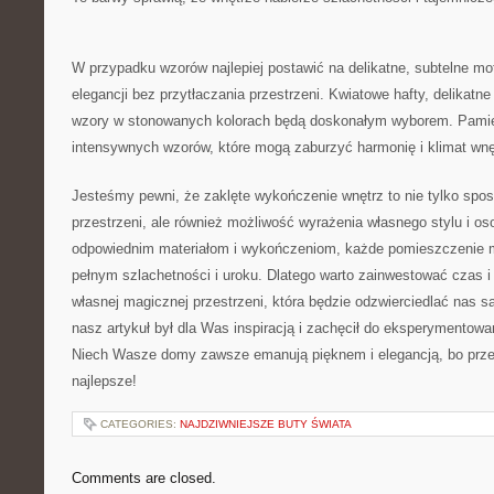
W przypadku wzorów najlepiej postawić na delikatne, subtelne moty
elegancji⁤ bez przytłaczania przestrzeni. ⁤Kwiatowe hafty, delikat
wzory w ⁤stonowanych kolorach będą‌ doskonałym ⁤wyborem. Pamięt
intensywnych wzorów, które mogą zaburzyć harmonię i klimat wnę
Jesteśmy pewni, że‍ zaklęte wykończenie wnętrz to ⁢nie tylko spo
przestrzeni, ale również możliwość wyrażenia własnego stylu i os
odpowiednim materiałom i wykończeniom, każde pomieszczenie 
pełnym ⁣szlachetności i uroku. Dlatego warto zainwestować czas i
własnej magicznej‌ przestrzeni, która będzie‌ odzwierciedlać ​nas
nasz artykuł był dla Was inspiracją i ⁤zachęcił do eksperymentow
‍Niech ‌Wasze domy zawsze emanują ⁤pięknem i elegancją, ‌bo przec
najlepsze!
CATEGORIES:
NAJDZIWNIEJSZE BUTY ŚWIATA
Comments are closed.