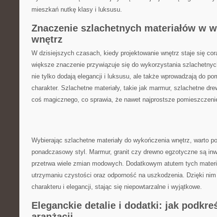
mieszkań nutkę ⁤klasy i luksusu.
Znaczenie szlachetnych materiałów w 
wnętrz
W dzisiejszych czasach, kiedy projektowanie ​wnętrz staje się cor
większe znaczenie przywiązuje się do wykorzystania szlachetnyc
nie tylko dodają ⁤elegancji ​i luksusu, ale także wprowadzają ⁢do 
charakter. Szlachetne materiały, takie jak marmur, szlachetne dre
⁤coś magicznego, co sprawia, że nawet najprostsze pomieszczenie
Wybierając szlachetne⁢ materiały ⁤do⁣ wykończenia ​wnętrz, warto p
ponadczasowy​ styl. Marmur, granit czy‌ drewno‍ egzotyczne są inw
przetrwa wiele‍ zmian modowych. Dodatkowym atutem tych materiał
utrzymaniu czystości oraz ⁣odporność ⁤na uszkodzenia. Dzięki nim
charakteru i elegancji, stając się niepowtarzalne i wyjątkowe.
Eleganckie detalie i dodatki:‍ jak podkre
aranżacji