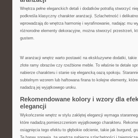
Wnętrza pełne eleganckich detali⁢ i dodatków ⁣potrafią stworzyć nie
podkreśla klasyczny charakter aranżacji. Szlachetność i delikatn
wprowadzają do wnętrza harmonię i wyrafinowanie, nadając mu w
różnorodne elementy ​dekoracyjne, można stworzyć przestrzeń, kt
gustem.
W aranżacji wnętrz warto postawić‌ na ekskluzywne dodatki, takie
złote ramy obrazów czy rzeźbione meble. To ‍właśnie te detale s
nabierze ‍charakteru i stanie się elegancką oazą spokoju. Starannie
subtelnym wzorem lub haftowana firana to kolejne elementy, które
nadadzą‌ jej wyjątkowego uroku.
Rekomendowane kolory i wzory dla efekt
elegancji
Wykończenie wnętrz w stylu zaklętej elegancji wymaga starannego
które nadadzą pomieszczeniom​ wyjątkowego charakteru. Rekome
osiągnięcia tego efektu to głębokie odcienie, ⁤takie jak burgund, g
Te barwy ⁢sprawią, że wnętrze ⁤nabierze szlachetności i tajemnicz