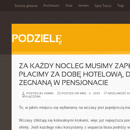
Archiwum
Azja
Jemen
Tagi
Strona główna
Spis Treści
PODZIELĘ
ZA KAŻDY NOCLEG MUSIMY ZAPŁ
PŁACIMY ZA DOBĘ HOTELOWĄ, 
ZEGNANĄ W PENSJONACIE
POSTED BY ADMIN
POSTED ON WRZ - 3 - 2025
MOŻLIWOŚĆ 
WYŁĄCZONA
To, w jakim miejscu się wybieramy na wczasy jest pojedynczą kw
Wczasy zbliżają się kolosalnymi krokami, więc już najwyższa por
ofertę. Jeśli każdego roku korzystamy z wsparcia biura podróży 