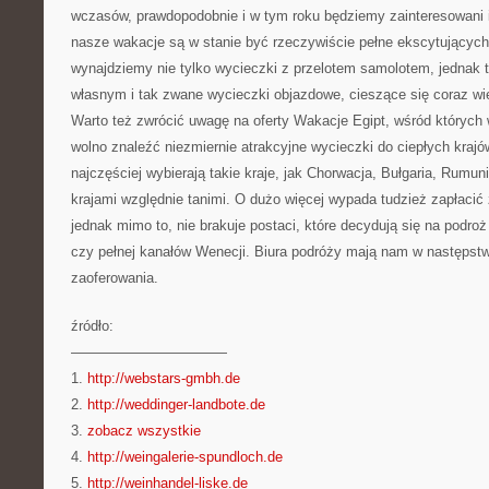
wczasów, prawdopodobnie i w tym roku będziemy zainteresowani 
nasze wakacje są w stanie być rzeczywiście pełne ekscytujących
wynajdziemy nie tylko wycieczki z przelotem samolotem, jednak 
własnym i tak zwane wycieczki objazdowe, cieszące się coraz w
Warto też zwrócić uwagę na oferty Wakacje Egipt, wśród który
wolno znaleźć niezmiernie atrakcyjne wycieczki do ciepłych kraj
najczęściej wybierają takie kraje, jak Chorwacja, Bułgaria, Rumun
krajami względnie tanimi. O dużo więcej wypada tudzież zapłaci
jednak mimo to, nie brakuje postaci, które decydują się na podro
czy pełnej kanałów Wenecji. Biura podróży mają nam w następst
zaoferowania.
źródło:
———————————
1.
http://webstars-gmbh.de
2.
http://weddinger-landbote.de
3.
zobacz wszystkie
4.
http://weingalerie-spundloch.de
5.
http://weinhandel-liske.de