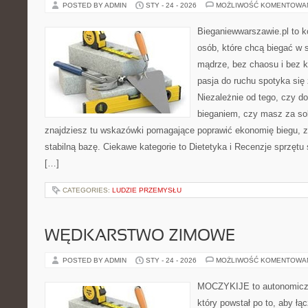
POSTED BY ADMIN
STY - 24 - 2026
MOŻLIWOŚĆ KOMENTOWA
Bieganiewwarszawie.pl to 
osób, które chcą biegać w s
mądrze, bez chaosu i bez ko
pasja do ruchu spotyka si
Niezależnie od tego, czy d
bieganiem, czy masz za sob
znajdziesz tu wskazówki pomagające poprawić ekonomię biegu, z
stabilną bazę. Ciekawe kategorie to Dietetyka i Recenzje sprzętu
[…]
CATEGORIES:
LUDZIE PRZEMYSŁU
WĘDKARSTWO ZIMOWE
POSTED BY ADMIN
STY - 24 - 2026
MOŻLIWOŚĆ KOMENTOWA
MOCZYKIJE to autonomiczn
który powstał po to, aby łą