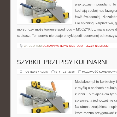
praktycznymi poradami. To 
kochają spokój nad brzegie
łowić świadomiej. Niezależn
Cię spinning, karpiarstwo,
morzu, czy może łowienie spod lodu – MOCZYKIJE ma w sobie dok
szukasz. Ten serwis nie udaje encyklopedii oderwanej od rzeczywi
CATEGORIES:
EGZAMIN WSTĘPNY NA STUDIA – JĘZYK NIEMIECKI
SZYBKIE PRZEPISY KULINARNE
POSTED BY ADMIN
STY - 22 - 2026
MOŻLIWOŚĆ KOMENTOWA
Mediaknorr.pl to konkretny b
z myślą o osobach szukają
kuchni. To miejsce dla tyc
sprawnie, a jednocześnie 
Na stronie znajdziesz inspi
które można przygotować z