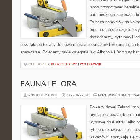
łatwo przygotować banalnie
barmańskiego zaplecza i b
To baza pomysłów na koktajl
tego, co często często leż
dosładzaczy, cytrusów i lo
powstała po to, aby domowe mieszanie smaków było proste, a ef
apetycznie. Polecamy takie kategorie jak: Alkohole i Domowy bar
CATEGORIES:
RODZICIELSTWO I WYCHOWANIE
FAUNA I FLORA
POSTED BY ADMIN
STY - 16 - 2026
MOŻLIWOŚĆ KOMENTOWA
Polka w Nowej Zelandii to 
myślą o osobach, które mar
wyprawę do Australii albo p
rytmie ciekawości. To miej
wskazówki spotykają się z 