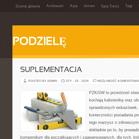
Archiwum
Azja
Jemen
Tagi
Strona główna
Spis Treści
PODZIELĘ
SUPLEMENTACJA
POSTED BY ADMIN
STY - 25 - 2026
MOŻLIWOŚĆ KOMENTOWA
PZKiSW to przestrzeń stwor
kochają kalistenikę oraz uli
sprawdzonych wskazówek,
konieczności posiadania pro
tego marzysz o zdrowszym c
dokładnie po to, by prowadz
kompendium dla początkujących i zaawansowanych, dla tych, któr