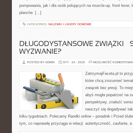
pompowania, jak i dla osób polujących na muscle-up, front lever,
planche. […]
CATEGORIES:
NALEWKI I LIKIERY DOMOWE
DŁUGODYSTANSOWE ZWIĄZKI – 
WYZWANIE?
POSTED BY ADMIN
STY - 24 - 2026
MOŻLIWOŚĆ KOMENTOWA
ZatrzymajFaceta.pl to przyj
które chcą zrozumieć tema
związek bez presji. To mie
abyś mogła popatrzeć na sw
perspektywy, znaleźć sens
nauczyć się dogadywać tak,
kilku tygodniach. Polecamy Randki online – poradnik i Przed ślub
tym, co naprawdę przyciąga w relacji: autentyczność, zaufanie, a