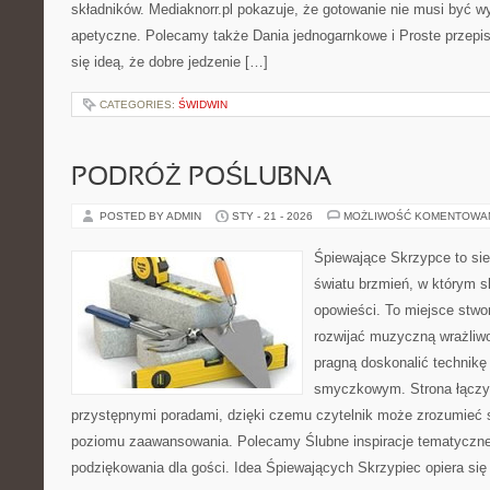
składników. Mediaknorr.pl pokazuje, że gotowanie nie musi być w
apetyczne. Polecamy także Dania jednogarnkowe i Proste przepisy
się ideą, że dobre jedzenie […]
CATEGORIES:
ŚWIDWIN
PODRÓŻ POŚLUBNA
POSTED BY ADMIN
STY - 21 - 2026
MOŻLIWOŚĆ KOMENTOWA
Śpiewające Skrzypce to sie
światu brzmień, w którym s
opowieści. To miejsce stwo
rozwijać muzyczną wrażliwo
pragną doskonalić technikę
smyczkowym. Strona łączy
przystępnymi poradami, dzięki czemu czytelnik może zrozumieć 
poziomu zaawansowania. Polecamy Ślubne inspiracje tematyczne 
podziękowania dla gości. Idea Śpiewających Skrzypiec opiera się