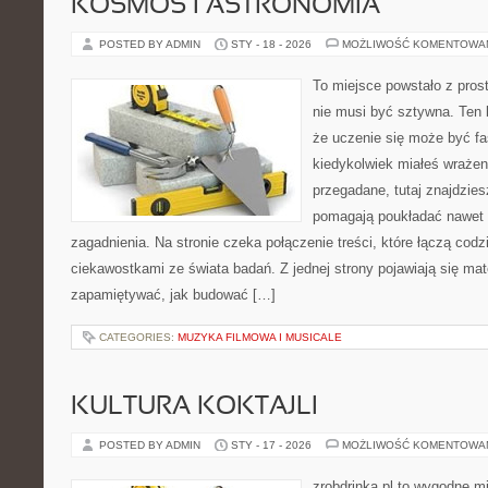
KOSMOS I ASTRONOMIA
POSTED BY ADMIN
STY - 18 - 2026
MOŻLIWOŚĆ KOMENTOWA
To miejsce powstało z pros
nie musi być sztywna. Ten 
że uczenie się może być fa
kiedykolwiek miałeś wrażen
przegadane, tutaj znajdzies
pomagają poukładać nawet 
zagadnienia. Na stronie czeka połączenie treści, które łączą cod
ciekawostkami ze świata badań. Z jednej strony pojawiają się mater
zapamiętywać, jak budować […]
CATEGORIES:
MUZYKA FILMOWA I MUSICALE
KULTURA KOKTAJLI
POSTED BY ADMIN
STY - 17 - 2026
MOŻLIWOŚĆ KOMENTOWA
zrobdrinka.pl to wygodne mi