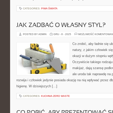
CATEGORIES:
PIWA ŚWIATA
JAK ZADBAĆ O WŁASNY STYL?
POSTED BY ADMIN
GRU - 8 - 2025
MOŻLIWOŚĆ KOMENTOWAN
Co zrobić, aby ładnie się ub
natury, z jakim człowiek si
okazji w dużym stopniu wpł
Oczywiście takiego rodzaju 
makijaż, dają szansę podkre
ale uroda tak naprawdę na p
rozwija i człowiek jedynie posiada okazję na nią wpływać przez db
higienę. W dzisiejszych […]
CATEGORIES:
KUCHNIA ZERO WASTE