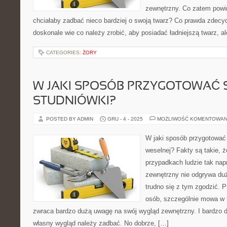
zewnętrzny. Co zatem powinn
chciałaby zadbać nieco bardziej o swoją twarz? Co prawda zdec
doskonale wie co należy zrobić, aby posiadać ładniejszą twarz, a
CATEGORIES:
ŻORY
W JAKI SPOSÓB PRZYGOTOWAĆ S
STUDNIÓWKI?
POSTED BY ADMIN
GRU - 4 - 2025
MOŻLIWOŚĆ KOMENTOWAN
W jaki sposób przygotować 
weselnej? Fakty są takie, ż
przypadkach ludzie tak nap
zewnętrzny nie odgrywa duże
trudno się z tym zgodzić. 
osób, szczególnie mowa w
zwraca bardzo dużą uwagę na swój wygląd zewnętrzny. I bardzo 
własny wygląd należy zadbać. No dobrze, […]