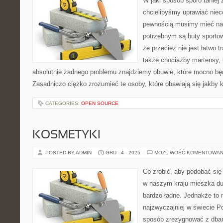
W jaki sposób sporo taniej
chcielibyśmy uprawiać nieco
pewnością musimy mieć na
potrzebnym są buty sporto
że przecież nie jest łatwo t
także chociażby martensy, 
absolutnie żadnego problemu znajdziemy obuwie, które mocno bę
Zasadniczo ciężko zrozumieć te osoby, które obawiają się jakby
CATEGORIES:
OPEN SOURCE
KOSMETYKI
POSTED BY ADMIN
GRU - 4 - 2025
MOŻLIWOŚĆ KOMENTOWAN
Co zrobić, aby podobać s
w naszym kraju mieszka duż
bardzo ładne. Jednakże to 
najzwyczajniej w świecie 
sposób zrezygnować z dban