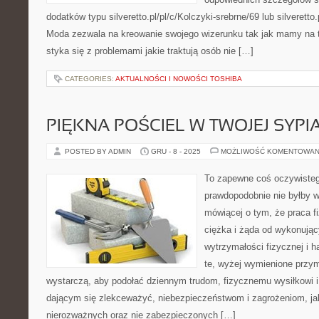
dodatków typu silveretto.pl/pl/c/Kolczyki-srebrne/69 lub silveretto
Moda zezwala na kreowanie swojego wizerunku tak jak mamy na to
styka się z problemami jakie traktują osób nie […]
CATEGORIES:
AKTUALNOŚCI I NOWOŚCI TOSHIBA
PIĘKNA POŚCIEL W TWOJEJ SYPI
POSTED BY ADMIN
GRU - 8 - 2025
MOŻLIWOŚĆ KOMENTOWAN
To zapewne coś oczywisteg
prawdopodobnie nie byłby w
mówiącej o tym, że praca f
ciężka i żąda od wykonując
wytrzymałości fizycznej i h
te, wyżej wymienione przym
wystarczą, aby podołać dziennym trudom, fizycznemu wysiłkowi i 
dającym się zlekceważyć, niebezpieczeństwom i zagrożeniom, ja
nierozważnych oraz nie zabezpieczonych […]