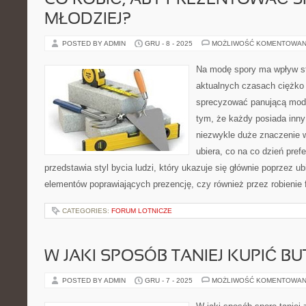
CO ROBIĆ, ABY PREZENTOWAĆ S
MŁODZIEJ?
POSTED BY ADMIN
GRU - 8 - 2025
MOŻLIWOŚĆ KOMENTOWAN
Na modę spory ma wpływ st
aktualnych czasach ciężko
sprecyzować panującą mod
tym, że każdy posiada inny 
niezwykle duże znaczenie w
ubiera, co na co dzień prefe
przedstawia styl bycia ludzi, który ukazuje się głównie poprzez u
elementów poprawiających prezencję, czy również przez robienie f
CATEGORIES:
FORUM LOTNICZE
W JAKI SPOSÓB TANIEJ KUPIĆ BU
POSTED BY ADMIN
GRU - 7 - 2025
MOŻLIWOŚĆ KOMENTOWAN