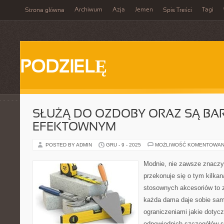
Archiwum
Azja
Jemen
Tagi
Strona główna
Spis Treści
PODZIELĘ
SŁUŻĄ DO OZDOBY ORAZ SĄ BA
EFEKTOWNYM
POSTED BY ADMIN
GRU - 9 - 2025
MOŻLIWOŚĆ KOMENTOWAN
Modnie, nie zawsze znaczy
przekonuje się o tym kilka
stosownych akcesoriów to 
każda dama daje sobie sa
ograniczeniami jakie dotycz
odpowiednich szczegółów st