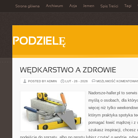
Archiwum
Azja
Jemen
Tagi
Strona główna
Spis Treści
PODZIELĘ
WĘDKARSTWO A ZDROWIE
POSTED BY ADMIN
LUT - 26 - 2026
MOŻLIWOŚĆ KOMENTOWA
Nadorsze-haller.pl to serwi
myślą o osobach, dla który
więcej niż tylko weekendo
którym praktyka spotyka te
pomagać łowić mądrzej i z 
szukasz inspiracji, chcesz
podejście do sprzętu, albo po prostu lubisz czytać o wodzie, ryba