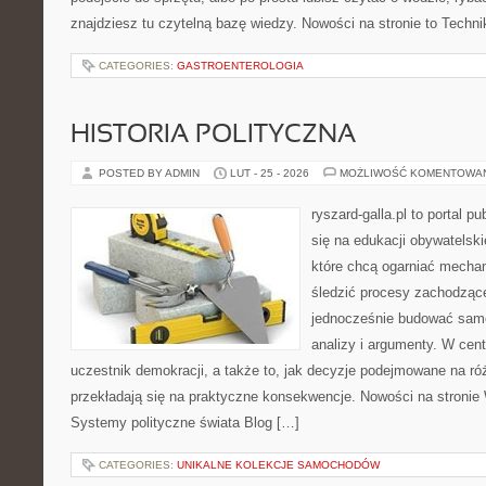
znajdziesz tu czytelną bazę wiedzy. Nowości na stronie to Techni
CATEGORIES:
GASTROENTEROLOGIA
HISTORIA POLITYCZNA
POSTED BY ADMIN
LUT - 25 - 2026
MOŻLIWOŚĆ KOMENTOWA
ryszard-galla.pl to portal p
się na edukacji obywatelski
które chcą ogarniać mecha
śledzić procesy zachodzące
jednocześnie budować samo
analizy i argumenty. W cen
uczestnik demokracji, a także to, jak decyzje podejmowane na r
przekładają się na praktyczne konsekwencje. Nowości na stronie
Systemy polityczne świata Blog […]
CATEGORIES:
UNIKALNE KOLEKCJE SAMOCHODÓW