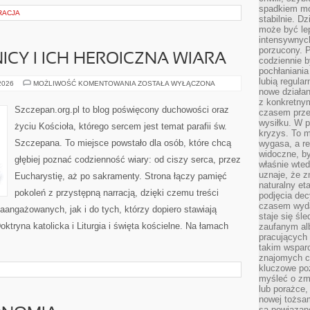
spadkiem mot
RACJA
stabilnie. D
może być le
intensywnych
porzucony. P
ICY I ICH HEROICZNA WIARA
codziennie b
pochłaniania
lubią regula
ŚWIĘCI
 2026
MOŻLIWOŚĆ KOMENTOWANIA
ZOSTAŁA WYŁĄCZONA
MĘCZENNICY
nowe działan
I
z konkretny
ICH
Szczepan.org.pl to blog poświęcony duchowości oraz
czasem prze
HEROICZNA
WIARA
wysiłku. W p
życiu Kościoła, którego sercem jest temat parafii św.
kryzys. To 
Szczepana. To miejsce powstało dla osób, które chcą
wygasa, a re
widoczne, b
głębiej poznać codzienność wiary: od ciszy serca, przez
właśnie wte
uznaje, że z
Eucharystię, aż po sakramenty. Strona łączy pamięć
naturalny et
pokoleń z przystępną narracją, dzięki czemu treści
podjęcia decy
czasem wyda
aangażowanych, jak i do tych, którzy dopiero stawiają
staje się śl
ktryna katolicka i Liturgia i święta kościelne. Na łamach
zaufanym alb
pracujących
takim wspar
znajomych 
kluczowe poz
myśleć o zm
lub porażce,
nowej tożsa
są powiązan