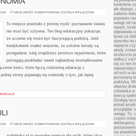
ONOMIA
konkretne za
ale dlatego,
KOSMOS
 2026
MOŻLIWOŚĆ KOMENTOWANIA
ZOSTAŁA WYŁĄCZONA
zadania redu
I
poprawia nas
ASTRONOMIA
uwagę od nap
To miejsce powstało z prostej myśli: poznawanie świata
nawyk, trzeb
nie musi być sztywna. Ten blog edukacyjny pokazuje,
odpowiada n
bywa za słab
że uczenie się może być fascynującą podróżą. Jeśli
sposobu na r
napięcia cz
kiedykolwiek miałeś wrażenie, że szkolne tematy są
wtedy zmian
przegadane, tutaj znajdziesz prostsze wyjaśnienia, które
skuteczna pr
walką z zac
pomagają poukładać nawet najbardziej skomplikowane
się za nim k
ączenie treści, które łączą codzienną edukację z
najważniejsz
od nich w du
ednej strony pojawiają się materiały o tym, jak lepiej
pozostaną te
praktyką. Wi
właśnie drob
człowieka w
MUSICALE
tworzą spekt
Działają rac
potrafi przek
przyglądać s
LI
uwagą. To, c
często mówi 
deklarujemy
KULTURA
 2026
MOŻLIWOŚĆ KOMENTOWANIA
ZOSTAŁA WYŁĄCZONA
postanowień.
KOKTAJLI
się prawdziw
zrobdrinka.pl to wygodne miejsce dla osób, które chcą