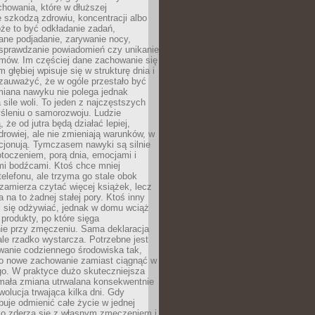
howania, które w dłuższej
 szkodzą zdrowiu, koncentracji albo
że to być odkładanie zadań,
ane podjadanie, zarywanie nocy,
sprawdzanie powiadomień czy unikanie
zmów. Im częściej dane zachowanie się
 głębiej wpisuje się w strukturę dnia i
 zauważyć, że w ogóle przestało być
iana nawyku nie polega jednak
 sile woli. To jeden z najczęstszych
śleniu o samorozwoju. Ludzie
 że od jutra będą działać lepiej,
zdrowiej, ale nie zmieniają warunków, w
cjonują. Tymczasem nawyki są silnie
toczeniem, porą dnia, emocjami i
mi bodźcami. Ktoś chce mniej
telefonu, ale trzyma go stale obok
 zamierza czytać więcej książek, lecz
 na to żadnej stałej pory. Ktoś inny
ej się odżywiać, jednak w domu wciąż
produkty, po które sięga
ie przy zmęczeniu. Sama deklaracja
ale rzadko wystarcza. Potrzebne jest
wanie codziennego środowiska tak,
ło nowe zachowanie zamiast ciągnąć w
go. W praktyce dużo skuteczniejsza
 mała zmiana utrwalana konsekwentnie
ewolucja trwająca kilka dni. Gdy
buje odmienić całe życie w jednej
bko zderza się z własnym zmęczeniem i