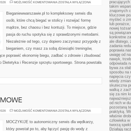
pracujących
STRETCHING
 2026
MOŻLIWOŚĆ KOMENTOWANIA
ZOSTAŁA WYŁĄCZONA
I
takim wspar
MOBILNOŚĆ
znajomych 
Bieganiewwarszawie.pl to kompleksowy serwis dla
kluczowe poz
myśleć o zm
osób, które chcą biegać w stolicy i rozwijać formę
lub porażce,
mądrze, bez chaosu i bez kontuzji. To miejsce, gdzie
nowej tożsa
są powiązan
pasja do ruchu spotyka się z sprawdzonymi metodami.
konkretne za
Niezależnie od tego, czy dopiero zaczynasz przygodę z
ale dlatego,
zadania redu
bieganiem, czy masz za sobą dziesiątki treningów,
poprawia nas
uwagę od nap
ce poprawić ekonomię biegu, zadbać o zdrowie i zbudować
nawyk, trzeb
to Dietetyka i Recenzje sprzętu sportowego. Strona powstała
odpowiada n
bywa za słab
sposobu na r
napięcia cz
wtedy zmian
skuteczna pr
walką z zac
się za nim k
najważniejsz
IMOWE
od nich w du
pozostaną te
WĘDKARSTWO
 2026
MOŻLIWOŚĆ KOMENTOWANIA
ZOSTAŁA WYŁĄCZONA
praktyką. Wi
ZIMOWE
właśnie drob
człowieka w
MOCZYKIJE to autonomiczny serwis dla wędkarzy,
tworzą spekt
który powstał po to, aby łączyć pasję do wody z
Działają rac