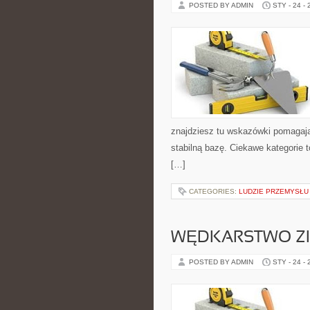
POSTED BY ADMIN
STY - 24 -
znajdziesz tu wskazówki pomagają
stabilną bazę. Ciekawe kategorie 
[…]
CATEGORIES:
LUDZIE PRZEMYSŁU
WĘDKARSTWO Z
POSTED BY ADMIN
STY - 24 -