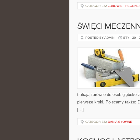
CATEGORIES:
ZDROWIE I REGENE
ŚWIĘCI MĘCZENN
POSTED BY ADMIN
STY - 20 -
trafiają zarówno do osób głęboko z
pierwsze kroki. Polecamy także: Do
[…]
CATEGORIES:
DANIA GŁÓWNE