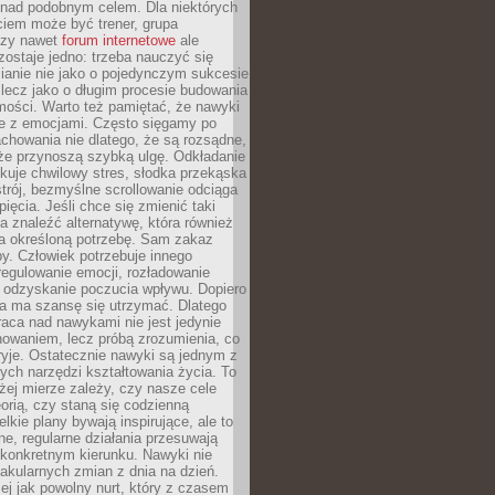
 nad podobnym celem. Dla niektórych
ciem może być trener, grupa
czy nawet
forum internetowe
ale
ostaje jedno: trzeba nauczyć się
ianie nie jako o pojedynczym sukcesie
 lecz jako o długim procesie budowania
mości. Warto też pamiętać, że nawyki
e z emocjami. Często sięgamy po
chowania nie dlatego, że są rozsądne,
 że przynoszą szybką ulgę. Odkładanie
kuje chwilowy stres, słodka przekąska
trój, bezmyślne scrollowanie odciąga
ięcia. Jeśli chce się zmienić taki
a znaleźć alternatywę, która również
a określoną potrzebę. Sam zakaz
y. Człowiek potrzebuje innego
egulowanie emocji, rozładowanie
y odzyskanie poczucia wpływu. Dopiero
a ma szansę się utrzymać. Dlatego
aca nad nawykami nie jest jedynie
howaniem, lecz próbą zrozumienia, co
ryje. Ostatecznie nawyki są jednym z
ych narzędzi kształtowania życia. To
żej mierze zależy, czy nasze cele
orią, czy staną się codzienną
elkie plany bywają inspirujące, ale to
ne, regularne działania przesuwają
 konkretnym kierunku. Nawyki nie
akularnych zmian z dnia na dzień.
zej jak powolny nurt, który z czasem