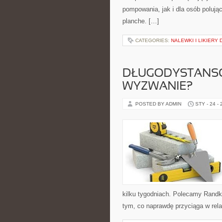
pompowania, jak i dla osób polując
planche. […]
CATEGORIES:
NALEWKI I LIKIERY
DŁUGODYSTANSO
WYZWANIE?
POSTED BY ADMIN
STY - 24 -
kilku tygodniach. Polecamy Randki
tym, co naprawdę przyciąga w rela