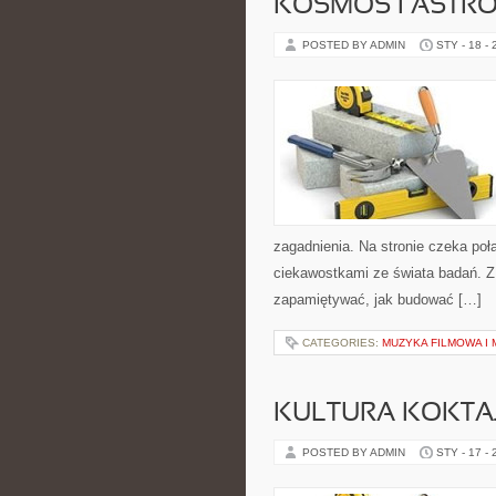
KOSMOS I ASTR
POSTED BY ADMIN
STY - 18 -
zagadnienia. Na stronie czeka poł
ciekawostkami ze świata badań. Z j
zapamiętywać, jak budować […]
CATEGORIES:
MUZYKA FILMOWA I 
KULTURA KOKTAJ
POSTED BY ADMIN
STY - 17 -