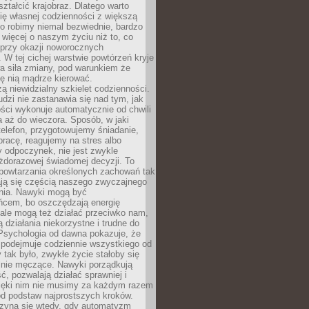
ształcić krajobraz. Dlatego warto
ię własnej codzienności z większą
o robimy niemal bezwiednie, bardzo
więcej o naszym życiu niż to, co
 przy okazji noworocznych
 W tej cichej warstwie powtórzeń kryje
a siła zmiany, pod warunkiem że
ę nią mądrze kierować.
ą niewidzialny szkielet codzienności.
dzi nie zastanawia się nad tym, jak
ści wykonuje automatycznie od chwili
 aż do wieczora. Sposób, w jaki
elefon, przygotowujemy śniadanie,
racę, reagujemy na stres albo
 odpoczynek, nie jest zwykle
żdorazowej świadomej decyzji. To
 powtarzania określonych zachowań tak
ają się częścią naszego zwyczajnego
nia. Nawyki mogą być
ńcem, bo oszczędzają energię
ale mogą też działać przeciwko nam,
ją działania niekorzystne i trudne do
 Psychologia od dawna pokazuje, że
 podejmuje codziennie wszystkiego od
tak było, zwykłe życie stałoby się
lnie męczące. Nawyki porządkują
ć, pozwalają działać sprawniej i
zięki nim nie musimy za każdym razem
od podstaw najprostszych kroków.
zyna się wtedy, gdy automatyzm