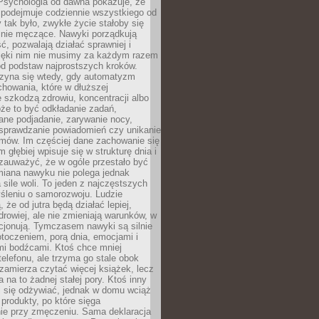
 Psychologia od dawna pokazuje, że
 podejmuje codziennie wszystkiego od
tak było, zwykłe życie stałoby się
lnie męczące. Nawyki porządkują
ć, pozwalają działać sprawniej i
zięki nim nie musimy za każdym razem
od podstaw najprostszych kroków.
zyna się wtedy, gdy automatyzm
howania, które w dłuższej
 szkodzą zdrowiu, koncentracji albo
że to być odkładanie zadań,
ane podjadanie, zarywanie nocy,
sprawdzanie powiadomień czy unikanie
zmów. Im częściej dane zachowanie się
 głębiej wpisuje się w strukturę dnia i
 zauważyć, że w ogóle przestało być
iana nawyku nie polega jednak
 sile woli. To jeden z najczęstszych
śleniu o samorozwoju. Ludzie
 że od jutra będą działać lepiej,
zdrowiej, ale nie zmieniają warunków, w
cjonują. Tymczasem nawyki są silnie
toczeniem, porą dnia, emocjami i
mi bodźcami. Ktoś chce mniej
telefonu, ale trzyma go stale obok
 zamierza czytać więcej książek, lecz
 na to żadnej stałej pory. Ktoś inny
ej się odżywiać, jednak w domu wciąż
produkty, po które sięga
ie przy zmęczeniu. Sama deklaracja