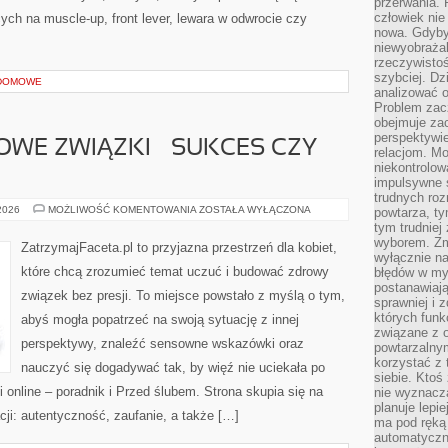
przerwania.
człowiek nie
ych na muscle-up, front lever, lewara w odwrocie czy
nowa. Gdyby 
niewyobraża
rzeczywistoś
szybciej. D
 DOMOWE
analizować 
Problem zac
obejmuje zac
perspektywie
WE ZWIĄZKI – SUKCES CZY
relacjom. Mo
niekontrolow
impulsywne 
trudnych ro
DŁUGODYSTANSOWE
 2026
MOŻLIWOŚĆ KOMENTOWANIA
ZOSTAŁA WYŁĄCZONA
powtarza, tym
ZWIĄZKI
tym trudniej
–
wyborem. Zm
SUKCES
ZatrzymajFaceta.pl to przyjazna przestrzeń dla kobiet,
CZY
wyłącznie na
WYZWANIE?
które chcą zrozumieć temat uczuć i budować zdrowy
błędów w my
postanawiają,
związek bez presji. To miejsce powstało z myślą o tym,
sprawniej i 
których funk
abyś mogła popatrzeć na swoją sytuację z innej
związane z o
perspektywy, znaleźć sensowne wskazówki oraz
powtarzalny
korzystać z 
nauczyć się dogadywać tak, by więź nie uciekała po
siebie. Ktoś
 online – poradnik i Przed ślubem. Strona skupia się na
nie wyznacza
planuje lepi
cji: autentyczność, zaufanie, a także […]
ma pod ręką 
automatyczn