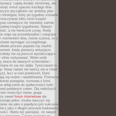
ywacji. Lepiej działać skromniej, ale
ziesięć minut spaceru każdego dnia
pszym początkiem niż ambitny plan
 treningów, który po tygodniu zostanie
rzeczytanie kilku stron książki
ywa cenniejsze niż nierealny zamiar
 jednej książki tygodniowo. Nawyki
rność, a nie heroiczne zrywy. Kiedy
ie staje się przewidywalne i związane
m momentem dnia, rośnie szansa, że z
stanie wymagać szczególnego
ołowie procesu pojawia się zwykle
moment, kiedy pierwszy entuzjazm
zultaty nie są jeszcze wystarczająco
y silnie motywować. Wiele osób
dy wraca do dawnych schematów i
miana im się nie udała. Tymczasem to
ap. Nowy nawyk nie tworzy się w chwili
zji, lecz w serii powtórzeń, które
ją się nudne i nieefektowne. Pomocne
edzenie postępów, rozmowa z kimś
o dołączenie do społeczności ludzi
 nad podobnym celem. Dla niektórych
ciem może być trener, grupa
czy nawet
forum internetowe
ale
ostaje jedno: trzeba nauczyć się
ianie nie jako o pojedynczym sukcesie
 lecz jako o długim procesie budowania
mości. Warto też pamiętać, że nawyki
e z emocjami. Często sięgamy po