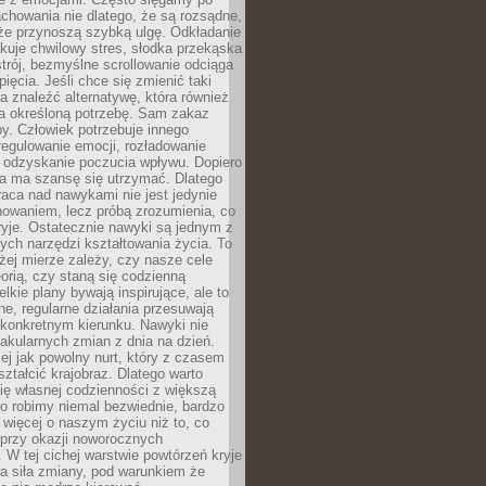
chowania nie dlatego, że są rozsądne,
 że przynoszą szybką ulgę. Odkładanie
kuje chwilowy stres, słodka przekąska
trój, bezmyślne scrollowanie odciąga
ięcia. Jeśli chce się zmienić taki
a znaleźć alternatywę, która również
a określoną potrzebę. Sam zakaz
y. Człowiek potrzebuje innego
egulowanie emocji, rozładowanie
y odzyskanie poczucia wpływu. Dopiero
a ma szansę się utrzymać. Dlatego
aca nad nawykami nie jest jedynie
howaniem, lecz próbą zrozumienia, co
ryje. Ostatecznie nawyki są jednym z
ych narzędzi kształtowania życia. To
żej mierze zależy, czy nasze cele
orią, czy staną się codzienną
elkie plany bywają inspirujące, ale to
ne, regularne działania przesuwają
 konkretnym kierunku. Nawyki nie
akularnych zmian z dnia na dzień.
zej jak powolny nurt, który z czasem
ształcić krajobraz. Dlatego warto
ię własnej codzienności z większą
o robimy niemal bezwiednie, bardzo
więcej o naszym życiu niż to, co
 przy okazji noworocznych
 W tej cichej warstwie powtórzeń kryje
a siła zmiany, pod warunkiem że