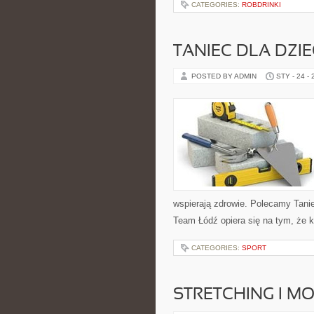
CATEGORIES:
ROBDRINKI
TANIEC DLA DZIE
POSTED BY ADMIN
STY - 24 -
wspierają zdrowie. Polecamy Tanie
Team Łódź opiera się na tym, że
CATEGORIES:
SPORT
STRETCHING I M