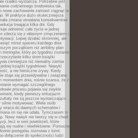
ale rzadko wystarcza. Potrzebne jest
wanie codziennego środowiska tak,
ło nowe zachowanie zamiast ciągnąć w
go. W praktyce dużo skuteczniejsza
 mała zmiana utrwalana konsekwentnie
ewolucja trwająca kilka dni. Gdy
buje odmienić całe życie w jednej
bko zderza się z własnym zmęczeniem i
ywacji. Lepiej działać skromniej, ale
ziesięć minut spaceru każdego dnia
pszym początkiem niż ambitny plan
 treningów, który po tygodniu zostanie
rzeczytanie kilku stron książki
ywa cenniejsze niż nierealny zamiar
 jednej książki tygodniowo. Nawyki
rność, a nie heroiczne zrywy. Kiedy
ie staje się przewidywalne i związane
m momentem dnia, rośnie szansa, że z
stanie wymagać szczególnego
ołowie procesu pojawia się zwykle
moment, kiedy pierwszy entuzjazm
zultaty nie są jeszcze wystarczająco
y silnie motywować. Wiele osób
dy wraca do dawnych schematów i
miana im się nie udała. Tymczasem to
ap. Nowy nawyk nie tworzy się w chwili
zji, lecz w serii powtórzeń, które
ją się nudne i nieefektowne. Pomocne
edzenie postępów, rozmowa z kimś
o dołączenie do społeczności ludzi