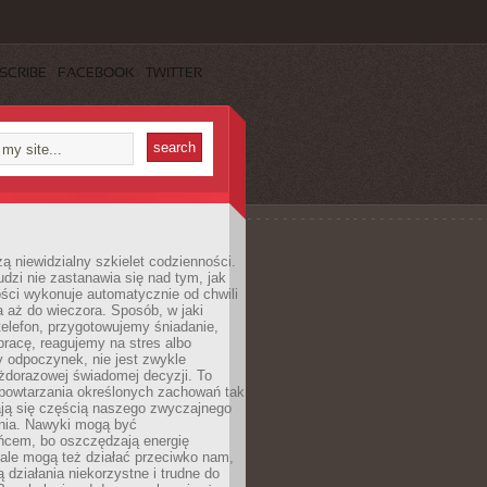
SCRIBE
FACEBOOK
TWITTER
ą niewidzialny szkielet codzienności.
dzi nie zastanawia się nad tym, jak
ści wykonuje automatycznie od chwili
 aż do wieczora. Sposób, w jaki
elefon, przygotowujemy śniadanie,
racę, reagujemy na stres albo
 odpoczynek, nie jest zwykle
żdorazowej świadomej decyzji. To
 powtarzania określonych zachowań tak
ają się częścią naszego zwyczajnego
nia. Nawyki mogą być
ńcem, bo oszczędzają energię
ale mogą też działać przeciwko nam,
ją działania niekorzystne i trudne do