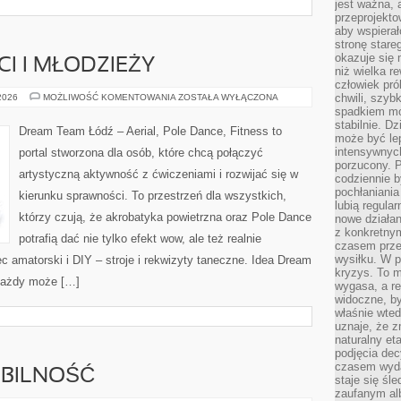
jest ważna, 
przeprojekto
aby wspiera
stronę stare
okazuje się
CI I MŁODZIEŻY
niż wielka r
człowiek pró
TANIEC
chwili, szy
 2026
MOŻLIWOŚĆ KOMENTOWANIA
ZOSTAŁA WYŁĄCZONA
DLA
spadkiem mot
DZIECI
stabilnie. D
I
Dream Team Łódź – Aerial, Pole Dance, Fitness to
MŁODZIEŻY
może być le
intensywnych
portal stworzona dla osób, które chcą połączyć
porzucony. P
artystyczną aktywność z ćwiczeniami i rozwijać się w
codziennie b
pochłaniania
kierunku sprawności. To przestrzeń dla wszystkich,
lubią regula
którzy czują, że akrobatyka powietrzna oraz Pole Dance
nowe działan
z konkretny
potrafią dać nie tylko efekt wow, ale też realnie
czasem prze
wysiłku. W p
c amatorski i DIY – stroje i rekwizyty taneczne. Idea Dream
kryzys. To 
 każdy może […]
wygasa, a re
widoczne, b
właśnie wte
uznaje, że z
naturalny et
podjęcia decy
czasem wyda
OBILNOŚĆ
staje się śl
zaufanym alb