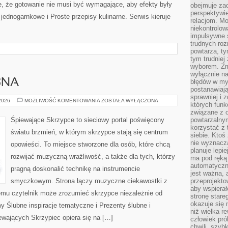
e, że gotowanie nie musi być wymagające, aby efekty były
obejmuje zac
perspektywie
ednogarnkowe i Proste przepisy kulinarne. Serwis kieruje
relacjom. Mo
niekontrolow
impulsywne 
trudnych ro
powtarza, tym
tym trudniej
wyborem. Zm
wyłącznie na
BNA
błędów w my
postanawiają,
sprawniej i 
PODRÓŻ
 2026
MOŻLIWOŚĆ KOMENTOWANIA
ZOSTAŁA WYŁĄCZONA
których funk
POŚLUBNA
związane z o
Śpiewające Skrzypce to sieciowy portal poświęcony
powtarzalny
korzystać z 
światu brzmień, w którym skrzypce stają się centrum
siebie. Ktoś
nie wyznacza
opowieści. To miejsce stworzone dla osób, które chcą
planuje lepi
rozwijać muzyczną wrażliwość, a także dla tych, którzy
ma pod ręką 
automatyczn
pragną doskonalić technikę na instrumencie
jest ważna, 
smyczkowym. Strona łączy muzyczne ciekawostki z
przeprojekto
aby wspiera
emu czytelnik może zrozumieć skrzypce niezależnie od
stronę stare
okazuje się
Ślubne inspiracje tematyczne i Prezenty ślubne i
niż wielka r
ewających Skrzypiec opiera się na […]
człowiek pró
chwili, szy