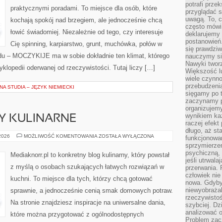
potrafi przek
praktycznymi poradami. To miejsce dla osób, które
przyglądać s
uwagą. To, c
kochają spokój nad brzegiem, ale jednocześnie chcą
często mówi 
łowić świadomiej. Niezależnie od tego, czy interesuje
deklarujemy
postanowień.
Cię spinning, karpiarstwo, grunt, muchówka, połów w
się prawdziw
du – MOCZYKIJE ma w sobie dokładnie ten klimat, którego
nauczymy si
Nawyki tworz
klopedii oderwanej od rzeczywistości. Tutaj liczy […]
Większość lu
wiele czynno
przebudzenia
A STUDIA – JĘZYK NIEMIECKI
sięgamy po t
zaczynamy p
organizujemy
wynikiem ka
SY KULINARNE
raczej efekt
długo, aż st
SZYBKIE
 2026
MOŻLIWOŚĆ KOMENTOWANIA
ZOSTAŁA WYŁĄCZONA
funkcjonowa
PRZEPISY
sprzymierze
KULINARNE
psychiczną, 
Mediaknorr.pl to konkretny blog kulinarny, który powstał
jeśli utrwala
z myślą o osobach szukających łatwych rozwiązań w
przerwania.
człowiek nie
kuchni. To miejsce dla tych, którzy chcą gotować
nowa. Gdyby 
niewyobraża
sprawnie, a jednocześnie cenią smak domowych potraw.
rzeczywistoś
Na stronie znajdziesz inspiracje na uniwersalne dania,
szybciej. D
analizować 
które można przygotować z ogólnodostępnych
Problem zac