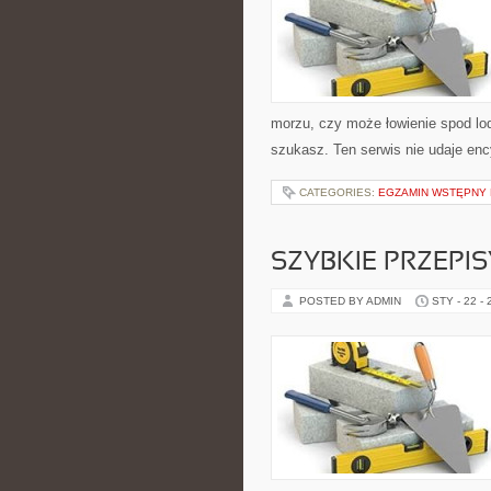
morzu, czy może łowienie spod lo
szukasz. Ten serwis nie udaje ency
CATEGORIES:
EGZAMIN WSTĘPNY N
SZYBKIE PRZEPI
POSTED BY ADMIN
STY - 22 -