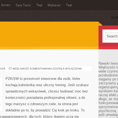
Jemen
Tagi
Tagi
Spis Treści
Wybierać
SUB
Nawyki tworz
Większość lu
SUPLEMENTACJA
 2026
MOŻLIWOŚĆ KOMENTOWANIA
ZOSTAŁA WYŁĄCZONA
wiele czynno
przebudzenia
PZKiSW to przestrzeń stworzone dla osób, które
sięgamy po t
zaczynamy p
kochają kalistenikę oraz uliczny trening. Jeśli szukasz
organizujemy
wynikiem ka
sprawdzonych wskazówek, chcesz budować moc bez
raczej efekt
konieczności posiadania profesjonalnej siłowni, a do
długo, aż st
funkcjonowa
tego marzysz o zdrowszym ciele, ta strona jest
sprzymierze
dokładnie po to, by prowadzić Cię krok po kroku. To
psychiczną, 
jeśli utrwala
zaawansowanych, dla tych, którzy dopiero uczą się