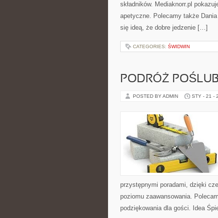
składników. Mediaknorr.pl pokazuj
apetyczne. Polecamy także Dania j
się ideą, że dobre jedzenie […]
CATEGORIES:
ŚWIDWIN
PODRÓŻ POŚLU
POSTED BY ADMIN
STY - 21 -
przystępnymi poradami, dzięki cz
poziomu zaawansowania. Polecamy 
podziękowania dla gości. Idea Śpi