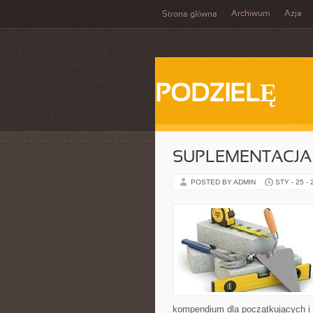
Archiwum
Azja
Strona główna
PODZIELĘ
SUPLEMENTACJA
POSTED BY ADMIN
STY - 25 -
kompendium dla początkujących i 