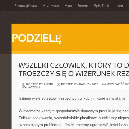
Archiwum
Azja
Jemen
Tagi
Strona główna
Spis Treści
PODZIELĘ
WSZELKI CZŁOWIEK, KTÓRY TO 
TROSZCZY SIĘ O WIZERUNEK R
POSTED BY ADMIN
POSTED ON PAŹ - 7 - 2025
MOŻLIWOŚĆ K
WYŁĄCZONA
Istnieje wiele sprzętów niezbędnych w kuchni, które są w stanie
W nieomalże każdym gospodarstwie domowym produkuje się nadz
Foliowe opakowania, wszędobylskie plastikowe butelki czy nieprze
oznaczającym problemem. Jeżeli chcemy ograniczyć ilości bezc