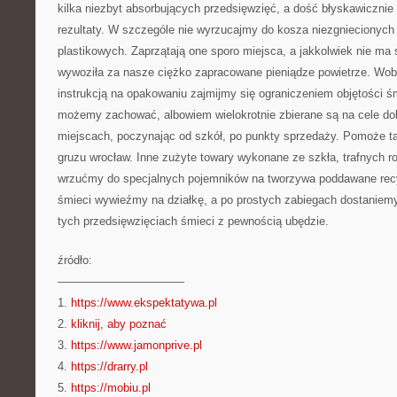
kilka niezbyt absorbujących przedsięwzięć, a dość błyskawiczn
rezultaty. W szczególe nie wyrzucajmy do kosza niezgniecionych 
plastikowych. Zaprzątają one sporo miejsca, a jakkolwiek nie ma
wywoziła za nasze ciężko zapracowane pieniądze powietrze. Wob
instrukcją na opakowaniu zajmijmy się ograniczeniem objętości śm
możemy zachować, albowiem wielokrotnie zbierane są na cele d
miejscach, poczynając od szkół, po punkty sprzedaży. Pomoże t
gruzu wrocław. Inne zużyte towary wykonane ze szkła, trafnych r
wrzućmy do specjalnych pojemników na tworzywa poddawane recy
śmieci wywieźmy na działkę, a po prostych zabiegach dostaniem
tych przedsięwzięciach śmieci z pewnością ubędzie.
źródło:
———————————
1.
https://www.ekspektatywa.pl
2.
kliknij, aby poznać
3.
https://www.jamonprive.pl
4.
https://drarry.pl
5.
https://mobiu.pl