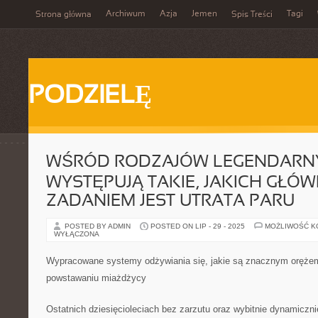
Archiwum
Azja
Jemen
Tagi
Strona główna
Spis Treści
PODZIELĘ
WŚRÓD RODZAJÓW LEGENDARNY
WYSTĘPUJĄ TAKIE, JAKICH GŁÓ
ZADANIEM JEST UTRATA PARU
POSTED BY ADMIN
POSTED ON LIP - 29 - 2025
MOŻLIWOŚĆ 
WYŁĄCZONA
Wypracowane systemy odżywiania się, jakie są znacznym oręże
powstawaniu miażdżycy
Ostatnich dziesięcioleciach bez zarzutu oraz wybitnie dynamiczni