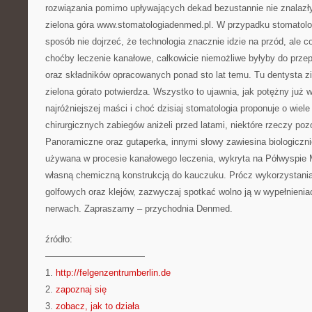
rozwiązania pomimo upływających dekad bezustannie nie znalazły
zielona góra www.stomatologiadenmed.pl. W przypadku stomatolo
sposób nie dojrzeć, że technologia znacznie idzie na przód, ale co
choćby leczenie kanałowe, całkowicie niemożliwe byłyby do prze
oraz składników opracowanych ponad sto lat temu. Tu dentysta zi
zielona górato potwierdza. Wszystko to ujawnia, jak potężny już 
najróżniejszej maści i choć dzisiaj stomatologia proponuje o wiel
chirurgicznych zabiegów aniżeli przed latami, niektóre rzeczy poz
Panoramiczne oraz gutaperka, innymi słowy zawiesina biologicz
używana w procesie kanałowego leczenia, wykryta na Półwyspie M
własną chemiczną konstrukcją do kauczuku. Prócz wykorzystania 
golfowych oraz klejów, zazwyczaj spotkać wolno ją w wypełnieni
nerwach. Zapraszamy – przychodnia Denmed.
źródło:
———————————
1.
http://felgenzentrumberlin.de
2.
zapoznaj się
3.
zobacz, jak to działa