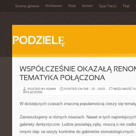
Archiwum
Azja
Jemen
Tagi
Strona główna
Spis Treści
PODZIELĘ
WSPÓŁCZEŚNIE OKAZAŁĄ RENOM
TEMATYKA POŁĄCZONA
POSTED BY ADMIN
POSTED ON SIE - 15 - 2025
MOŻLIWOŚĆ 
WYŁĄCZONA
W dzisiejszych czasach znaczną popularnością cieszy się temat
Zamieszkujemy w różnych miastach. Nawet w tych najmniejszych
gabinety dentystyczne. Ludzie posiadają zęby, muszą o nie zadb
innymi idąc na wizyty kontrolne do gabinetów stomatologicznych