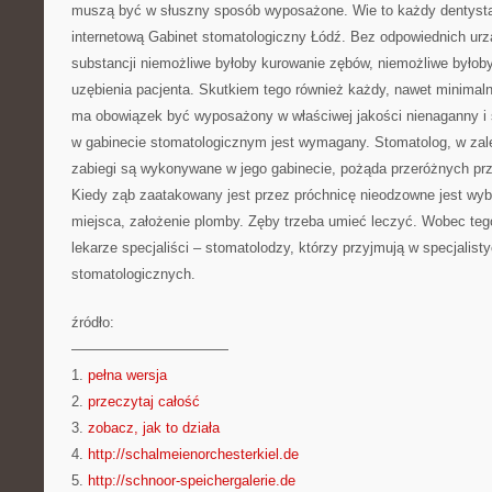
muszą być w słuszny sposób wyposażone. Wie to każdy dentysta 
internetową Gabinet stomatologiczny Łódź. Bez odpowiednich ur
substancji niemożliwe byłoby kurowanie zębów, niemożliwe byłoby
uzębienia pacjenta. Skutkiem tego również każdy, nawet minimal
ma obowiązek być wyposażony w właściwej jakości nienaganny i s
w gabinecie stomatologicznym jest wymagany. Stomatolog, w zale
zabiegi są wykonywane w jego gabinecie, pożąda przeróżnych pr
Kiedy ząb zaatakowany jest przez próchnicę nieodzowne jest wyb
miejsca, założenie plomby. Zęby trzeba umieć leczyć. Wobec teg
lekarze specjaliści – stomatolodzy, którzy przyjmują w specjalis
stomatologicznych.
źródło:
———————————
1.
pełna wersja
2.
przeczytaj całość
3.
zobacz, jak to działa
4.
http://schalmeienorchesterkiel.de
5.
http://schnoor-speichergalerie.de