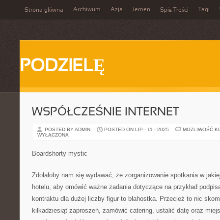
Archiwum
Azja
Jemen
Tagi
Strona główna
Spis Treści
PODZIELĘ
WSPÓŁCZEŚNIE INTERNET
POSTED BY ADMIN
POSTED ON LIP - 11 - 2025
MOŻLIWOŚĆ K
WYŁĄCZONA
Boardshorty mystic
Zdołałoby nam się wydawać, że zorganizowanie spotkania w jakiej
hotelu, aby omówić ważne zadania dotyczące na przykład podpis
kontraktu dla dużej liczby figur to błahostka. Przecież to nic sk
kilkadziesiąt zaproszeń, zamówić catering, ustalić datę oraz mie