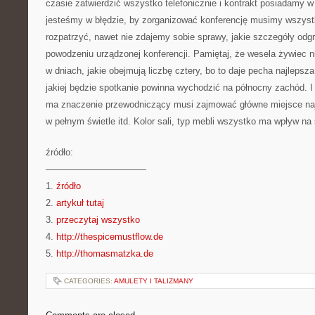
czasie zatwierdzić wszystko telefonicznie i kontrakt posiadamy w 
jesteśmy w błędzie, by zorganizować konferencję musimy wszystk
rozpatrzyć, nawet nie zdajemy sobie sprawy, jakie szczegóły odg
powodzeniu urządzonej konferencji. Pamiętaj, że wesela żywiec 
w dniach, jakie obejmują liczbę cztery, bo to daje pecha najlepsz
jakiej będzie spotkanie powinna wychodzić na północny zachód. I 
ma znaczenie przewodniczący musi zajmować główne miejsce najp
w pełnym świetle itd. Kolor sali, typ mebli wszystko ma wpływ na
źródło:
———————————
1.
źródło
2.
artykuł tutaj
3.
przeczytaj wszystko
4.
http://thespicemustflow.de
5.
http://thomasmatzka.de
CATEGORIES:
AMULETY I TALIZMANY