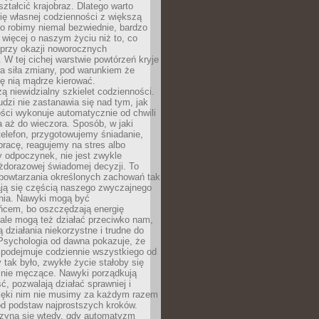
ształcić krajobraz. Dlatego warto
ię własnej codzienności z większą
o robimy niemal bezwiednie, bardzo
więcej o naszym życiu niż to, co
 przy okazji noworocznych
 W tej cichej warstwie powtórzeń kryje
a siła zmiany, pod warunkiem że
ę nią mądrze kierować.
ą niewidzialny szkielet codzienności.
dzi nie zastanawia się nad tym, jak
ści wykonuje automatycznie od chwili
 aż do wieczora. Sposób, w jaki
elefon, przygotowujemy śniadanie,
racę, reagujemy na stres albo
 odpoczynek, nie jest zwykle
żdorazowej świadomej decyzji. To
 powtarzania określonych zachowań tak
ają się częścią naszego zwyczajnego
nia. Nawyki mogą być
ńcem, bo oszczędzają energię
ale mogą też działać przeciwko nam,
ją działania niekorzystne i trudne do
 Psychologia od dawna pokazuje, że
 podejmuje codziennie wszystkiego od
tak było, zwykłe życie stałoby się
lnie męczące. Nawyki porządkują
ć, pozwalają działać sprawniej i
zięki nim nie musimy za każdym razem
od podstaw najprostszych kroków.
zyna się wtedy, gdy automatyzm