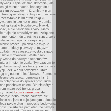
ywacji. Lepiej działać skromniej, ale
ziesięć minut spaceru każdego dnia
pszym początkiem niż ambitny plan
 treningów, który po tygodniu zostanie
rzeczytanie kilku stron książki
ywa cenniejsze niż nierealny zamiar
 jednej książki tygodniowo. Nawyki
rność, a nie heroiczne zrywy. Kiedy
ie staje się przewidywalne i związane
m momentem dnia, rośnie szansa, że z
stanie wymagać szczególnego
ołowie procesu pojawia się zwykle
moment, kiedy pierwszy entuzjazm
zultaty nie są jeszcze wystarczająco
y silnie motywować. Wiele osób
dy wraca do dawnych schematów i
miana im się nie udała. Tymczasem to
ap. Nowy nawyk nie tworzy się w chwili
zji, lecz w serii powtórzeń, które
ją się nudne i nieefektowne. Pomocne
edzenie postępów, rozmowa z kimś
o dołączenie do społeczności ludzi
 nad podobnym celem. Dla niektórych
ciem może być trener, grupa
czy nawet
forum internetowe
ale
ostaje jedno: trzeba nauczyć się
ianie nie jako o pojedynczym sukcesie
 lecz jako o długim procesie budowania
mości. Warto też pamiętać, że nawyki
e z emocjami. Często sięgamy po