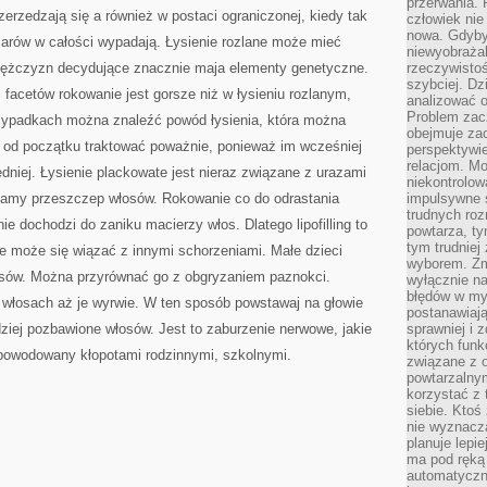
przerwania.
zerzedzają się a również w postaci ograniczonej, kiedy tak
człowiek nie
nowa. Gdyby 
zarów w całości wypadają. Łysienie rozlane może mieć
niewyobraża
mężczyzn decydujące znacznie maja elementy genetyczne.
rzeczywistoś
szybciej. D
 facetów rokowanie jest gorsze niż w łysieniu rozlanym,
analizować 
Problem zac
przypadkach można znaleźć powód łysienia, która można
obejmuje zac
 od początku traktować poważnie, ponieważ im wcześniej
perspektywie
relacjom. Mo
dniej. Łysienie plackowate jest nieraz związane z urazami
niekontrolow
camy przeszczep włosów. Rokowanie co do odrastania
impulsywne 
trudnych ro
ie dochodzi do zaniku macierzy włos. Dlatego lipofilling to
powtarza, tym
tym trudniej
e może się wiązać z innymi schorzeniami. Małe dzieci
wyborem. Zm
sów. Można przyrównać go z obgryzaniem paznokci.
wyłącznie na
błędów w my
 włosach aż je wyrwie. W ten sposób powstawaj na głowie
postanawiają,
dziej pozbawione włosów. Jest to zaburzenie nerwowe, jakie
sprawniej i 
których funk
powodowany kłopotami rodzinnymi, szkolnymi.
związane z o
powtarzalny
korzystać z 
siebie. Ktoś
nie wyznacza
planuje lepi
ma pod ręką 
automatyczn