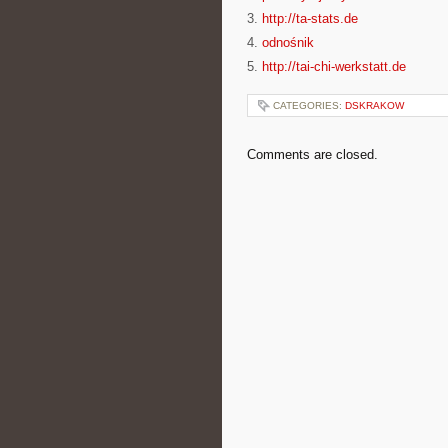
3.
http://ta-stats.de
4.
odnośnik
5.
http://tai-chi-werkstatt.de
CATEGORIES:
DSKRAKOW
Comments are closed.