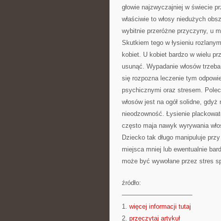
głowie najzwyczajniej w świecie pr
właściwie to włosy niedużych obs
wybitnie przeróżne przyczyny, u 
Skutkiem tego w łysieniu rozlanym
kobiet. U kobiet bardzo w wielu 
usunąć. Wypadanie włosów trzeba
się rozpozna leczenie tym odpowie
psychicznymi oraz stresem. Pole
włosów jest na ogół solidne, gdyż n
nieodzowność. Łysienie plackowat
często maja nawyk wyrywania wło
Dziecko tak długo manipuluje przy
miejsca mniej lub ewentualnie bar
może być wywołane przez stres s
źródło:
———————————
1.
więcej informacji tutaj
2.
przeczytaj artykuł