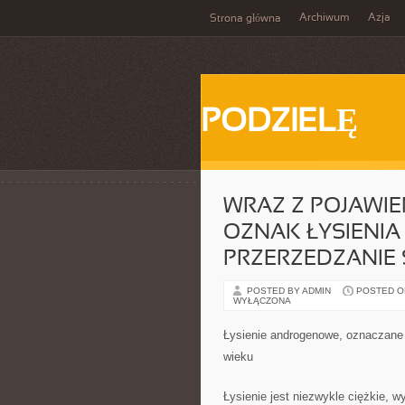
Archiwum
Azja
Strona główna
PODZIELĘ
WRAZ Z POJAWI
OZNAK ŁYSIENIA
PRZERZEDZANIE 
POSTED BY ADMIN
POSTED ON 
WYŁĄCZONA
Łysienie androgenowe, oznaczane
wieku
Łysienie jest niezwykle ciężkie, w