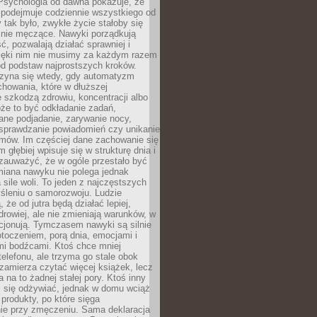
 Psychologia od dawna pokazuje, że
 podejmuje codziennie wszystkiego od
tak było, zwykłe życie stałoby się
lnie męczące. Nawyki porządkują
ć, pozwalają działać sprawniej i
zięki nim nie musimy za każdym razem
od podstaw najprostszych kroków.
zyna się wtedy, gdy automatyzm
howania, które w dłuższej
 szkodzą zdrowiu, koncentracji albo
że to być odkładanie zadań,
ane podjadanie, zarywanie nocy,
sprawdzanie powiadomień czy unikanie
zmów. Im częściej dane zachowanie się
 głębiej wpisuje się w strukturę dnia i
 zauważyć, że w ogóle przestało być
iana nawyku nie polega jednak
 sile woli. To jeden z najczęstszych
śleniu o samorozwoju. Ludzie
 że od jutra będą działać lepiej,
zdrowiej, ale nie zmieniają warunków, w
cjonują. Tymczasem nawyki są silnie
toczeniem, porą dnia, emocjami i
mi bodźcami. Ktoś chce mniej
telefonu, ale trzyma go stale obok
 zamierza czytać więcej książek, lecz
 na to żadnej stałej pory. Ktoś inny
ej się odżywiać, jednak w domu wciąż
produkty, po które sięga
ie przy zmęczeniu. Sama deklaracja