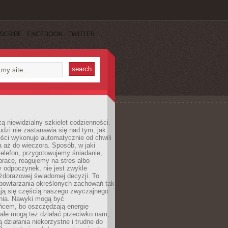
SCRIBE
FACEBOOK
TWITTER
ą niewidzialny szkielet codzienności.
dzi nie zastanawia się nad tym, jak
ści wykonuje automatycznie od chwili
 aż do wieczora. Sposób, w jaki
elefon, przygotowujemy śniadanie,
racę, reagujemy na stres albo
 odpoczynek, nie jest zwykle
żdorazowej świadomej decyzji. To
 powtarzania określonych zachowań tak
ają się częścią naszego zwyczajnego
nia. Nawyki mogą być
ńcem, bo oszczędzają energię
ale mogą też działać przeciwko nam,
ją działania niekorzystne i trudne do