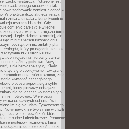
ale rzadko wystarcza. Potrzebne jest
wanie codziennego środowiska tak,
ło nowe zachowanie zamiast ciągnąć w
go. W praktyce dużo skuteczniejsza
 mała zmiana utrwalana konsekwentnie
ewolucja trwająca kilka dni. Gdy
buje odmienić całe życie w jednej
bko zderza się z własnym zmęczeniem i
ywacji. Lepiej działać skromniej, ale
ziesięć minut spaceru każdego dnia
pszym początkiem niż ambitny plan
 treningów, który po tygodniu zostanie
rzeczytanie kilku stron książki
ywa cenniejsze niż nierealny zamiar
 jednej książki tygodniowo. Nawyki
rność, a nie heroiczne zrywy. Kiedy
ie staje się przewidywalne i związane
m momentem dnia, rośnie szansa, że z
stanie wymagać szczególnego
ołowie procesu pojawia się zwykle
moment, kiedy pierwszy entuzjazm
zultaty nie są jeszcze wystarczająco
y silnie motywować. Wiele osób
dy wraca do dawnych schematów i
miana im się nie udała. Tymczasem to
ap. Nowy nawyk nie tworzy się w chwili
zji, lecz w serii powtórzeń, które
ją się nudne i nieefektowne. Pomocne
edzenie postępów, rozmowa z kimś
o dołączenie do społeczności ludzi