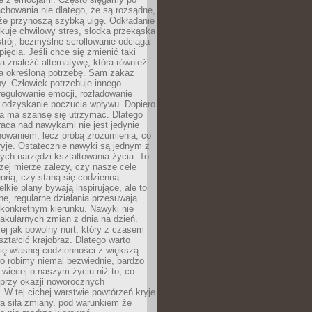
chowania nie dlatego, że są rozsądne,
 że przynoszą szybką ulgę. Odkładanie
kuje chwilowy stres, słodka przekąska
trój, bezmyślne scrollowanie odciąga
ięcia. Jeśli chce się zmienić taki
a znaleźć alternatywę, która również
a określoną potrzebę. Sam zakaz
y. Człowiek potrzebuje innego
egulowanie emocji, rozładowanie
y odzyskanie poczucia wpływu. Dopiero
a ma szansę się utrzymać. Dlatego
aca nad nawykami nie jest jedynie
howaniem, lecz próbą zrozumienia, co
ryje. Ostatecznie nawyki są jednym z
ych narzędzi kształtowania życia. To
żej mierze zależy, czy nasze cele
orią, czy staną się codzienną
elkie plany bywają inspirujące, ale to
ne, regularne działania przesuwają
 konkretnym kierunku. Nawyki nie
akularnych zmian z dnia na dzień.
zej jak powolny nurt, który z czasem
ształcić krajobraz. Dlatego warto
ię własnej codzienności z większą
o robimy niemal bezwiednie, bardzo
więcej o naszym życiu niż to, co
 przy okazji noworocznych
 W tej cichej warstwie powtórzeń kryje
a siła zmiany, pod warunkiem że