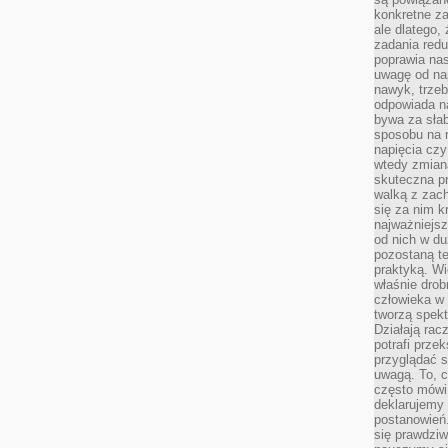
konkretne za
ale dlatego,
zadania redu
poprawia nas
uwagę od nap
nawyk, trzeb
odpowiada n
bywa za słab
sposobu na r
napięcia cz
wtedy zmian
skuteczna pr
walką z zac
się za nim k
najważniejsz
od nich w du
pozostaną te
praktyką. Wi
właśnie drob
człowieka w
tworzą spekt
Działają rac
potrafi przek
przyglądać s
uwagą. To, c
często mówi 
deklarujemy
postanowień.
się prawdziw