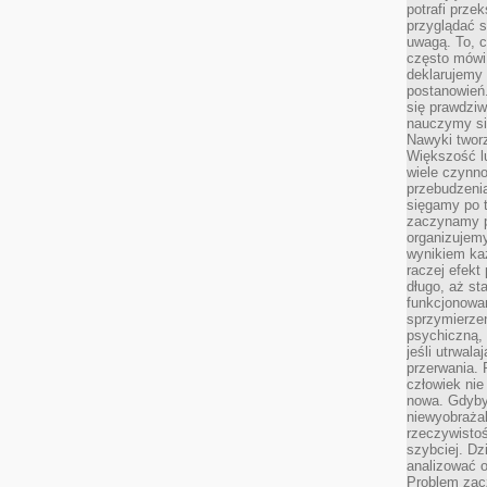
potrafi przek
przyglądać s
uwagą. To, c
często mówi 
deklarujemy
postanowień.
się prawdziw
nauczymy si
Nawyki tworz
Większość lu
wiele czynno
przebudzenia
sięgamy po t
zaczynamy p
organizujemy
wynikiem ka
raczej efekt
długo, aż st
funkcjonowa
sprzymierze
psychiczną, 
jeśli utrwala
przerwania.
człowiek nie
nowa. Gdyby 
niewyobraża
rzeczywistoś
szybciej. D
analizować 
Problem zac