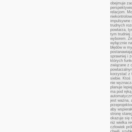
obejmuje zac
perspektywie
relacjom. Mo
niekontrolow
impulsywne 
trudnych ro
powtarza, tym
tym trudniej
wyborem. Zm
wyłącznie na
błędów w my
postanawiają,
sprawniej i 
których funk
związane z o
powtarzalny
korzystać z 
siebie. Ktoś
nie wyznacza
planuje lepi
ma pod ręką 
automatyczn
jest ważna, 
przeprojekto
aby wspiera
stronę stare
okazuje się
niż wielka r
człowiek pró
chwili, szy