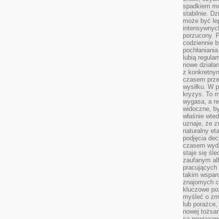
spadkiem mot
stabilnie. D
może być le
intensywnych
porzucony. P
codziennie b
pochłaniania
lubią regula
nowe działan
z konkretny
czasem prze
wysiłku. W p
kryzys. To 
wygasa, a re
widoczne, b
właśnie wte
uznaje, że z
naturalny et
podjęcia decy
czasem wyda
staje się śl
zaufanym alb
pracujących
takim wspar
znajomych 
kluczowe poz
myśleć o zm
lub porażce,
nowej tożsa
są powiązan