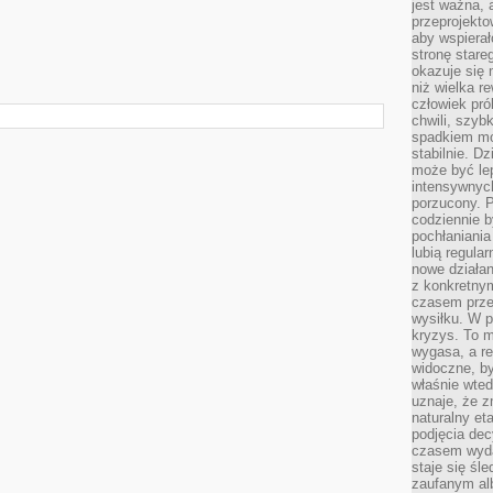
jest ważna, 
przeprojekto
aby wspiera
stronę stare
okazuje się
niż wielka r
człowiek pró
chwili, szy
spadkiem mot
stabilnie. D
może być le
intensywnych
porzucony. P
codziennie b
pochłaniania
lubią regula
nowe działan
z konkretny
czasem prze
wysiłku. W p
kryzys. To 
wygasa, a re
widoczne, b
właśnie wte
uznaje, że z
naturalny et
podjęcia decy
czasem wyda
staje się śl
zaufanym alb