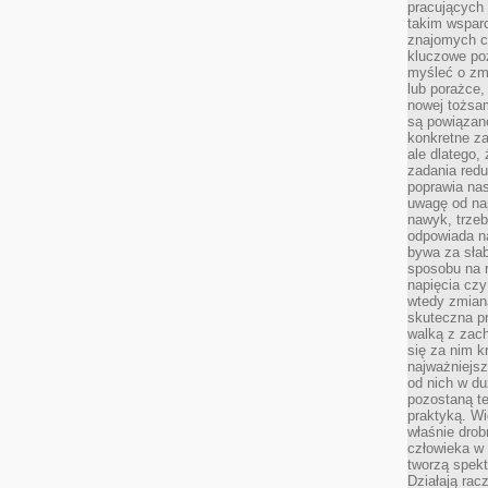
pracujących
takim wspar
znajomych 
kluczowe poz
myśleć o zm
lub porażce,
nowej tożsa
są powiązan
konkretne za
ale dlatego,
zadania redu
poprawia nas
uwagę od nap
nawyk, trzeb
odpowiada n
bywa za słab
sposobu na r
napięcia cz
wtedy zmian
skuteczna pr
walką z zac
się za nim k
najważniejsz
od nich w du
pozostaną te
praktyką. Wi
właśnie drob
człowieka w
tworzą spekt
Działają rac