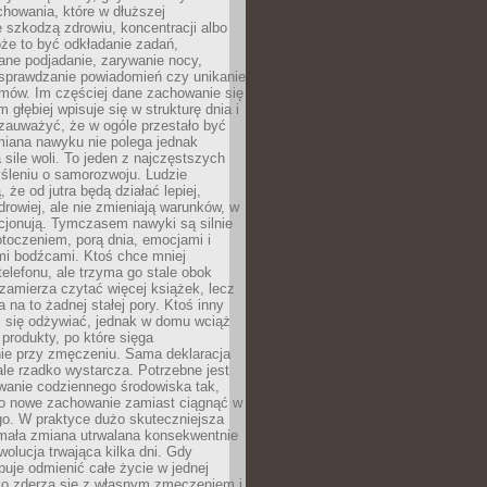
howania, które w dłuższej
 szkodzą zdrowiu, koncentracji albo
że to być odkładanie zadań,
ane podjadanie, zarywanie nocy,
sprawdzanie powiadomień czy unikanie
zmów. Im częściej dane zachowanie się
 głębiej wpisuje się w strukturę dnia i
 zauważyć, że w ogóle przestało być
iana nawyku nie polega jednak
 sile woli. To jeden z najczęstszych
śleniu o samorozwoju. Ludzie
 że od jutra będą działać lepiej,
zdrowiej, ale nie zmieniają warunków, w
cjonują. Tymczasem nawyki są silnie
toczeniem, porą dnia, emocjami i
mi bodźcami. Ktoś chce mniej
telefonu, ale trzyma go stale obok
 zamierza czytać więcej książek, lecz
 na to żadnej stałej pory. Ktoś inny
ej się odżywiać, jednak w domu wciąż
produkty, po które sięga
ie przy zmęczeniu. Sama deklaracja
ale rzadko wystarcza. Potrzebne jest
wanie codziennego środowiska tak,
ło nowe zachowanie zamiast ciągnąć w
go. W praktyce dużo skuteczniejsza
 mała zmiana utrwalana konsekwentnie
ewolucja trwająca kilka dni. Gdy
buje odmienić całe życie w jednej
bko zderza się z własnym zmęczeniem i