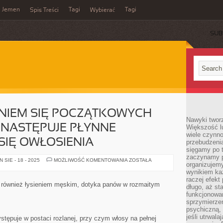
Jemen
Tagi
Tagi
Spis Treści
Wybierać
SUB
ENIEM SIĘ POCZĄTKOWYCH
Nawyki tworz
 NASTĘPUJE PŁYNNE
Większość lu
wiele czynno
SIĘ OWŁOSIENIA
przebudzenia
sięgamy po t
zaczynamy p
WRAZ
SIE - 18 - 2025
MOŻLIWOŚĆ KOMENTOWANIA
ZOSTAŁA
organizujemy
Z
POJAWIENIEM
wynikiem ka
SIĘ
raczej efekt
POCZĄTKOWYCH
 również łysieniem męskim, dotyka panów w rozmaitym
długo, aż st
OZNAK
ŁYSIENIA
funkcjonowa
NASTĘPUJE
sprzymierze
PŁYNNE
psychiczną, 
PRZERZEDZANIE
SIĘ
jeśli utrwala
ystępuje w postaci rozlanej, przy czym włosy na pełnej
OWŁOSIENIA