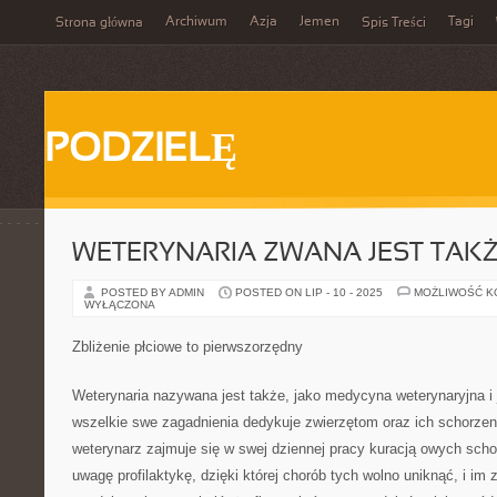
Archiwum
Azja
Jemen
Tagi
Strona główna
Spis Treści
PODZIELĘ
WETERYNARIA ZWANA JEST TAK
POSTED BY ADMIN
POSTED ON LIP - 10 - 2025
MOŻLIWOŚĆ 
WYŁĄCZONA
Zbliżenie płciowe to pierwszorzędny
Weterynaria nazywana jest także, jako medycyna weterynaryjna i j
wszelkie swe zagadnienia dedykuje zwierzętom oraz ich schorz
weterynarz zajmuje się w swej dziennej pracy kuracją owych scho
uwagę profilaktykę, dzięki której chorób tych wolno uniknąć, i im