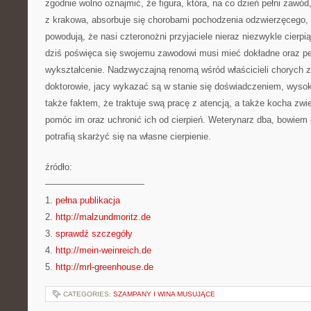
zgodnie wolno oznajmić, że figura, która, na co dzień pełni zawód
z krakowa, absorbuje się chorobami pochodzenia odzwierzęcego, 
powodują, że nasi czteronożni przyjaciele nieraz niezwykle cierpi
dziś poświęca się swojemu zawodowi musi mieć dokładne oraz pe
wykształcenie. Nadzwyczajną renomą wśród właścicieli chorych zw
doktorowie, jacy wykazać są w stanie się doświadczeniem, wysok
także faktem, że traktuje swą pracę z atencją, a także kocha zwi
pomóc im oraz uchronić ich od cierpień. Weterynarz dba, bowiem 
potrafią skarżyć się na własne cierpienie.
źródło:
———————————
1.
pełna publikacja
2.
http://malzundmoritz.de
3.
sprawdź szczegóły
4.
http://mein-weinreich.de
5.
http://mrl-greenhouse.de
CATEGORIES:
SZAMPANY I WINA MUSUJĄCE