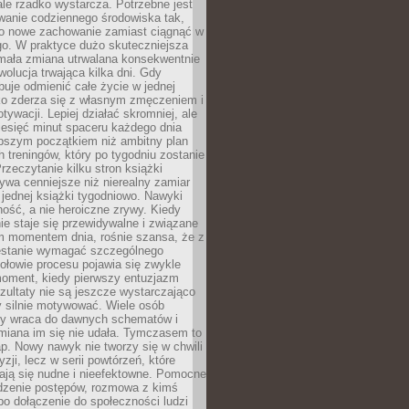
ale rzadko wystarcza. Potrzebne jest
wanie codziennego środowiska tak,
ło nowe zachowanie zamiast ciągnąć w
go. W praktyce dużo skuteczniejsza
 mała zmiana utrwalana konsekwentnie
ewolucja trwająca kilka dni. Gdy
buje odmienić całe życie w jednej
bko zderza się z własnym zmęczeniem i
ywacji. Lepiej działać skromniej, ale
ziesięć minut spaceru każdego dnia
pszym początkiem niż ambitny plan
 treningów, który po tygodniu zostanie
rzeczytanie kilku stron książki
ywa cenniejsze niż nierealny zamiar
 jednej książki tygodniowo. Nawyki
rność, a nie heroiczne zrywy. Kiedy
ie staje się przewidywalne i związane
m momentem dnia, rośnie szansa, że z
stanie wymagać szczególnego
ołowie procesu pojawia się zwykle
moment, kiedy pierwszy entuzjazm
zultaty nie są jeszcze wystarczająco
y silnie motywować. Wiele osób
dy wraca do dawnych schematów i
miana im się nie udała. Tymczasem to
ap. Nowy nawyk nie tworzy się w chwili
zji, lecz w serii powtórzeń, które
ją się nudne i nieefektowne. Pomocne
edzenie postępów, rozmowa z kimś
o dołączenie do społeczności ludzi