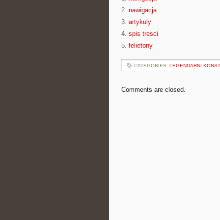
2.
nawigacja
3.
artykuly
4.
spis tresci
5.
felietony
CATEGORIES:
LEGENDARNI KONST
Comments are closed.