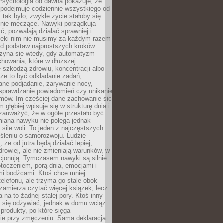
 Psychologia od dawna pokazuje, że
 podejmuje codziennie wszystkiego od
tak było, zwykłe życie stałoby się
lnie męczące. Nawyki porządkują
ć, pozwalają działać sprawniej i
zięki nim nie musimy za każdym razem
od podstaw najprostszych kroków.
zyna się wtedy, gdy automatyzm
howania, które w dłuższej
 szkodzą zdrowiu, koncentracji albo
że to być odkładanie zadań,
ane podjadanie, zarywanie nocy,
sprawdzanie powiadomień czy unikanie
zmów. Im częściej dane zachowanie się
 głębiej wpisuje się w strukturę dnia i
 zauważyć, że w ogóle przestało być
iana nawyku nie polega jednak
 sile woli. To jeden z najczęstszych
śleniu o samorozwoju. Ludzie
 że od jutra będą działać lepiej,
zdrowiej, ale nie zmieniają warunków, w
cjonują. Tymczasem nawyki są silnie
toczeniem, porą dnia, emocjami i
mi bodźcami. Ktoś chce mniej
telefonu, ale trzyma go stale obok
 zamierza czytać więcej książek, lecz
 na to żadnej stałej pory. Ktoś inny
ej się odżywiać, jednak w domu wciąż
produkty, po które sięga
ie przy zmęczeniu. Sama deklaracja