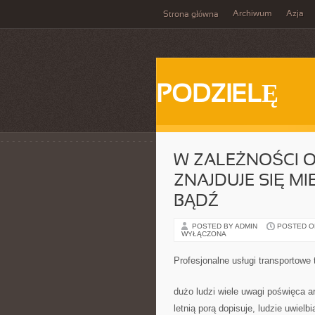
Archiwum
Azja
Strona główna
PODZIELĘ
W ZALEŻNOŚCI O
ZNAJDUJE SIĘ M
BĄDŹ
POSTED BY ADMIN
POSTED ON
WYŁĄCZONA
Profesjonalne usługi transportowe
dużo ludzi wiele uwagi poświęca 
letnią porą dopisuje, ludzie uwiel