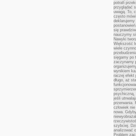
potrafi przek
przyglądać s
uwagą. To, c
często mówi 
deklarujemy
postanowień.
się prawdziw
nauczymy si
Nawyki tworz
Większość lu
wiele czynno
przebudzenia
sięgamy po t
zaczynamy p
organizujemy
wynikiem ka
raczej efekt
długo, aż st
funkcjonowa
sprzymierze
psychiczną, 
jeśli utrwala
przerwania.
człowiek nie
nowa. Gdyby 
niewyobraża
rzeczywistoś
szybciej. D
analizować 
Problem zac