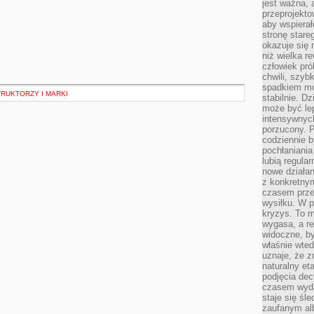
jest ważna, 
przeprojekto
aby wspiera
stronę stare
okazuje się
niż wielka r
człowiek pró
chwili, szy
spadkiem mot
RUKTORZY I MARKI
stabilnie. D
może być le
intensywnych
porzucony. P
codziennie b
pochłaniania
lubią regula
nowe działan
z konkretny
czasem prze
wysiłku. W p
kryzys. To 
wygasa, a re
widoczne, b
właśnie wte
uznaje, że z
naturalny et
podjęcia decy
czasem wyda
staje się śl
zaufanym alb