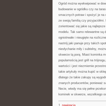
Ogród można wyekwipować w dowoln
budowanie w ogródku czy na tara
smacznych potraw i spożyć je na o
ze swoją familią czy przyjaciółm
zorientować się jakie są najlepsz
modelu. Tak samo relewantne są d
ogniotrwałe i nieugięte na rozlic
nastrój jaki panuje przy takich sp
niesłychanie miły i subtelny, mo
skwerze tą porą. Miast kominka mo
popularnością jest grill na trójnog
wartości i jest niezmiernie przest
takie artykuły można kupić w sklep
dlatego że takie zakupy są wygodn
znanych producentów, ponieważ są 
Necie, wtedy ma się pełne przekon
kominek w skwerze, wszelkiego ocz
1.
nawigacja