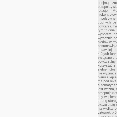
obejmuje zac
perspektywie
relacjom. Mo
niekontrolow
impulsywne 
trudnych ro
powtarza, tym
tym trudniej
wyborem. Zm
wyłącznie na
błędów w my
postanawiają,
sprawniej i 
których funk
związane z o
powtarzalny
korzystać z 
siebie. Ktoś
nie wyznacza
planuje lepi
ma pod ręką 
automatyczn
jest ważna, 
przeprojekto
aby wspiera
stronę stare
okazuje się
niż wielka r
człowiek pró
chwili, szy