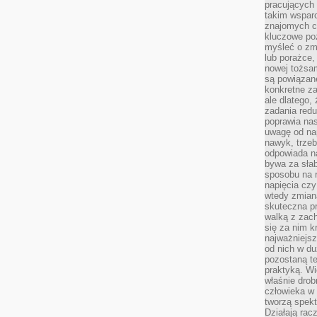
pracujących
takim wspar
znajomych 
kluczowe poz
myśleć o zm
lub porażce,
nowej tożsa
są powiązan
konkretne za
ale dlatego,
zadania redu
poprawia nas
uwagę od nap
nawyk, trzeb
odpowiada n
bywa za słab
sposobu na r
napięcia cz
wtedy zmian
skuteczna pr
walką z zac
się za nim k
najważniejsz
od nich w du
pozostaną te
praktyką. Wi
właśnie drob
człowieka w
tworzą spekt
Działają rac