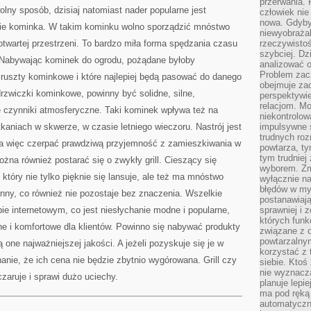
przerwania.
BĄDŹ
y sposób, dzisiaj natomiast nader popularne jest
człowiek nie
nowa. Gdyby 
sie kominka. W takim kominku wolno sporządzić mnóstwo
niewyobraża
twartej przestrzeni. To bardzo miła forma spędzania czasu
rzeczywistoś
szybciej. D
i. Nabywając kominek do ogrodu, pożądane byłoby
analizować 
Problem zac
e ruszty kominkowe i które najlepiej będą pasować do danego
obejmuje zac
rzwiczki kominkowe, powinny być solidne, silne,
perspektywie
relacjom. Mo
zne czynniki atmosferyczne. Taki kominek wpływa też na
niekontrolow
otkaniach w skwerze, w czasie letniego wieczoru. Nastrój jest
impulsywne 
trudnych ro
żna więc czerpać prawdziwą przyjemność z zamieszkiwania w
powtarza, tym
tym trudniej
żna również postarać się o zwykły grill. Cieszący się
wyborem. Zm
u, który nie tylko pięknie się lansuje, ale też ma mnóstwo
wyłącznie na
błędów w my
ronny, co również nie pozostaje bez znaczenia. Wszelkie
postanawiają,
ie internetowym, co jest niesłychanie modne i popularne,
sprawniej i 
których funk
e i komfortowe dla klientów. Powinno się nabywać produkty
związane z o
powtarzalny
one najważniejszej jakości. A jeżeli pozyskuje się je w
korzystać z 
anie, że ich cena nie będzie zbytnio wygórowana. Grill czy
siebie. Ktoś
nie wyznacza
aruje i sprawi dużo uciechy.
planuje lepi
ma pod ręką 
automatyczn