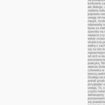
konkretne za
ale dlatego,
zadania redu
poprawia nas
uwagę od nap
nawyk, trzeb
odpowiada n
bywa za słab
sposobu na r
napięcia cz
wtedy zmian
skuteczna pr
walką z zac
się za nim k
najważniejsz
od nich w du
pozostaną te
praktyką. Wi
właśnie drob
człowieka w
tworzą spekt
Działają rac
potrafi przek
przyglądać s
uwagą. To, c
często mówi 
deklarujemy
postanowień.
się prawdziw