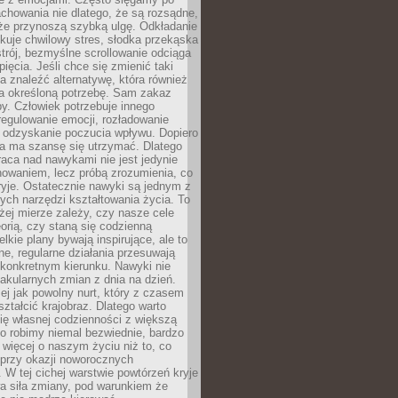
chowania nie dlatego, że są rozsądne,
 że przynoszą szybką ulgę. Odkładanie
kuje chwilowy stres, słodka przekąska
trój, bezmyślne scrollowanie odciąga
ięcia. Jeśli chce się zmienić taki
a znaleźć alternatywę, która również
a określoną potrzebę. Sam zakaz
y. Człowiek potrzebuje innego
egulowanie emocji, rozładowanie
y odzyskanie poczucia wpływu. Dopiero
a ma szansę się utrzymać. Dlatego
aca nad nawykami nie jest jedynie
howaniem, lecz próbą zrozumienia, co
ryje. Ostatecznie nawyki są jednym z
ych narzędzi kształtowania życia. To
żej mierze zależy, czy nasze cele
orią, czy staną się codzienną
elkie plany bywają inspirujące, ale to
ne, regularne działania przesuwają
 konkretnym kierunku. Nawyki nie
akularnych zmian z dnia na dzień.
zej jak powolny nurt, który z czasem
ształcić krajobraz. Dlatego warto
ię własnej codzienności z większą
o robimy niemal bezwiednie, bardzo
więcej o naszym życiu niż to, co
 przy okazji noworocznych
 W tej cichej warstwie powtórzeń kryje
a siła zmiany, pod warunkiem że