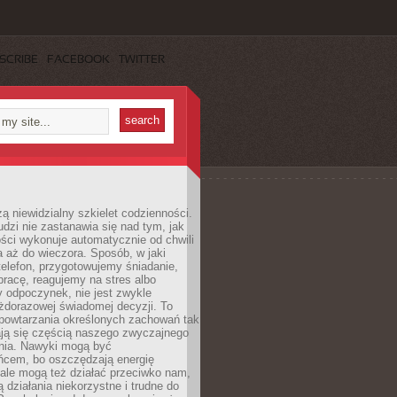
SCRIBE
FACEBOOK
TWITTER
ą niewidzialny szkielet codzienności.
dzi nie zastanawia się nad tym, jak
ści wykonuje automatycznie od chwili
 aż do wieczora. Sposób, w jaki
elefon, przygotowujemy śniadanie,
racę, reagujemy na stres albo
 odpoczynek, nie jest zwykle
żdorazowej świadomej decyzji. To
 powtarzania określonych zachowań tak
ają się częścią naszego zwyczajnego
nia. Nawyki mogą być
ńcem, bo oszczędzają energię
ale mogą też działać przeciwko nam,
ją działania niekorzystne i trudne do