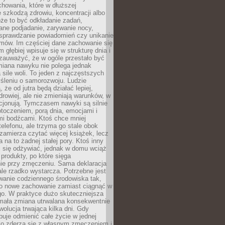
howania, które w dłuższej
 szkodzą zdrowiu, koncentracji albo
że to być odkładanie zadań,
ane podjadanie, zarywanie nocy,
sprawdzanie powiadomień czy unikanie
zmów. Im częściej dane zachowanie się
 głębiej wpisuje się w strukturę dnia i
 zauważyć, że w ogóle przestało być
iana nawyku nie polega jednak
 sile woli. To jeden z najczęstszych
śleniu o samorozwoju. Ludzie
 że od jutra będą działać lepiej,
zdrowiej, ale nie zmieniają warunków, w
cjonują. Tymczasem nawyki są silnie
toczeniem, porą dnia, emocjami i
mi bodźcami. Ktoś chce mniej
telefonu, ale trzyma go stale obok
 zamierza czytać więcej książek, lecz
 na to żadnej stałej pory. Ktoś inny
ej się odżywiać, jednak w domu wciąż
produkty, po które sięga
ie przy zmęczeniu. Sama deklaracja
ale rzadko wystarcza. Potrzebne jest
wanie codziennego środowiska tak,
ło nowe zachowanie zamiast ciągnąć w
go. W praktyce dużo skuteczniejsza
 mała zmiana utrwalana konsekwentnie
ewolucja trwająca kilka dni. Gdy
buje odmienić całe życie w jednej
bko zderza się z własnym zmęczeniem i