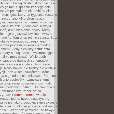
ywacji. Lepiej działać skromniej, ale
ziesięć minut spaceru każdego dnia
pszym początkiem niż ambitny plan
 treningów, który po tygodniu zostanie
rzeczytanie kilku stron książki
ywa cenniejsze niż nierealny zamiar
 jednej książki tygodniowo. Nawyki
rność, a nie heroiczne zrywy. Kiedy
ie staje się przewidywalne i związane
m momentem dnia, rośnie szansa, że z
stanie wymagać szczególnego
ołowie procesu pojawia się zwykle
moment, kiedy pierwszy entuzjazm
zultaty nie są jeszcze wystarczająco
y silnie motywować. Wiele osób
dy wraca do dawnych schematów i
miana im się nie udała. Tymczasem to
ap. Nowy nawyk nie tworzy się w chwili
zji, lecz w serii powtórzeń, które
ją się nudne i nieefektowne. Pomocne
edzenie postępów, rozmowa z kimś
o dołączenie do społeczności ludzi
 nad podobnym celem. Dla niektórych
ciem może być trener, grupa
czy nawet
forum internetowe
ale
ostaje jedno: trzeba nauczyć się
ianie nie jako o pojedynczym sukcesie
 lecz jako o długim procesie budowania
mości. Warto też pamiętać, że nawyki
e z emocjami. Często sięgamy po