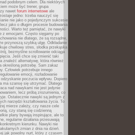
 nad podobnym celem. Dla niektórych
ciem może być trener, grupa
czy nawet
forum internetowe
ale
ostaje jedno: trzeba nauczyć się
ianie nie jako o pojedynczym sukcesie
 lecz jako o długim procesie budowania
mości. Warto też pamiętać, że nawyki
e z emocjami. Często sięgamy po
chowania nie dlatego, że są rozsądne,
 że przynoszą szybką ulgę. Odkładanie
kuje chwilowy stres, słodka przekąska
trój, bezmyślne scrollowanie odciąga
ięcia. Jeśli chce się zmienić taki
a znaleźć alternatywę, która również
a określoną potrzebę. Sam zakaz
y. Człowiek potrzebuje innego
egulowanie emocji, rozładowanie
y odzyskanie poczucia wpływu. Dopiero
a ma szansę się utrzymać. Dlatego
aca nad nawykami nie jest jedynie
howaniem, lecz próbą zrozumienia, co
ryje. Ostatecznie nawyki są jednym z
ych narzędzi kształtowania życia. To
żej mierze zależy, czy nasze cele
orią, czy staną się codzienną
elkie plany bywają inspirujące, ale to
ne, regularne działania przesuwają
 konkretnym kierunku. Nawyki nie
akularnych zmian z dnia na dzień.
zej jak powolny nurt, który z czasem