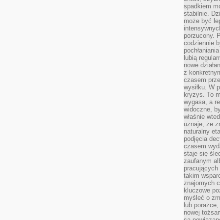
spadkiem mot
stabilnie. D
może być le
intensywnych
porzucony. P
codziennie b
pochłaniania
lubią regula
nowe działan
z konkretny
czasem prze
wysiłku. W p
kryzys. To 
wygasa, a re
widoczne, b
właśnie wte
uznaje, że z
naturalny et
podjęcia decy
czasem wyda
staje się śl
zaufanym alb
pracujących
takim wspar
znajomych 
kluczowe poz
myśleć o zm
lub porażce,
nowej tożsa
są powiązan