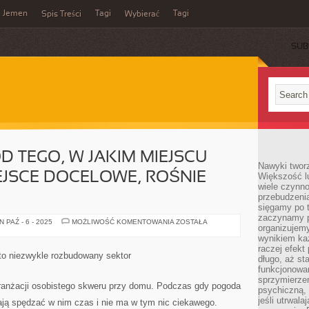
Jemen
Tagi
Tagi
Spis Treści
Wybierać
SUB
D TEGO, W JAKIM MIEJSCU
Nawyki tworz
IEJSCE DOCELOWE, ROŚNIE
Większość lu
wiele czynno
przebudzenia
sięgamy po t
zaczynamy p
W
 PAŹ - 6 - 2025
MOŻLIWOŚĆ KOMENTOWANIA
ZOSTAŁA
organizujemy
ZALEŻNOŚCI
OD
wynikiem ka
TEGO,
raczej efekt
W
 to niezwykle rozbudowany sektor
długo, aż st
JAKIM
MIEJSCU
funkcjonowa
ZNAJDUJE
sprzymierze
SIĘ
aranżacji osobistego skweru przy domu. Podczas gdy pogoda
psychiczną, 
MIEJSCE
DOCELOWE,
jeśli utrwala
biają spędzać w nim czas i nie ma w tym nic ciekawego.
ROŚNIE