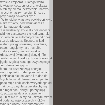
ształcić krajobraz. Dlatego warto
ię własnej codzienności z większą
o robimy niemal bezwiednie, bardzo
więcej o naszym życiu niż to, co
 przy okazji noworocznych
 W tej cichej warstwie powtórzeń kryje
a siła zmiany, pod warunkiem że
ę nią mądrze kierować.
ą niewidzialny szkielet codzienności.
dzi nie zastanawia się nad tym, jak
ści wykonuje automatycznie od chwili
 aż do wieczora. Sposób, w jaki
elefon, przygotowujemy śniadanie,
racę, reagujemy na stres albo
 odpoczynek, nie jest zwykle
żdorazowej świadomej decyzji. To
 powtarzania określonych zachowań tak
ają się częścią naszego zwyczajnego
nia. Nawyki mogą być
ńcem, bo oszczędzają energię
ale mogą też działać przeciwko nam,
ją działania niekorzystne i trudne do
 Psychologia od dawna pokazuje, że
 podejmuje codziennie wszystkiego od
tak było, zwykłe życie stałoby się
lnie męczące. Nawyki porządkują
ć, pozwalają działać sprawniej i
zięki nim nie musimy za każdym razem
od podstaw najprostszych kroków.
zyna się wtedy, gdy automatyzm