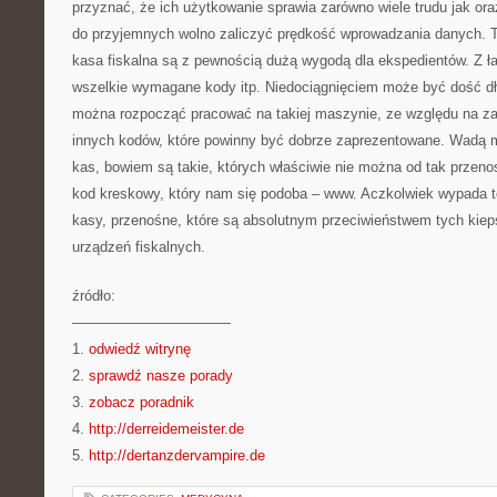
przyznać, że ich użytkowanie sprawia zarówno wiele trudu jak or
do przyjemnych wolno zaliczyć prędkość wprowadzania danych. Tu
kasa fiskalna są z pewnością dużą wygodą dla ekspedientów. Z ł
wszelkie wymagane kody itp. Niedociągnięciem może być dość dłu
można rozpocząć pracować na takiej maszynie, ze względu na z
innych kodów, które powinny być dobrze zaprezentowane. Wadą 
kas, bowiem są takie, których właściwie nie można od tak przeno
kod kreskowy, który nam się podoba – www. Aczkolwiek wypada t
kasy, przenośne, które są absolutnym przeciwieństwem tych kie
urządzeń fiskalnych.
źródło:
———————————
1.
odwiedź witrynę
2.
sprawdź nasze porady
3.
zobacz poradnik
4.
http://derreidemeister.de
5.
http://dertanzdervampire.de