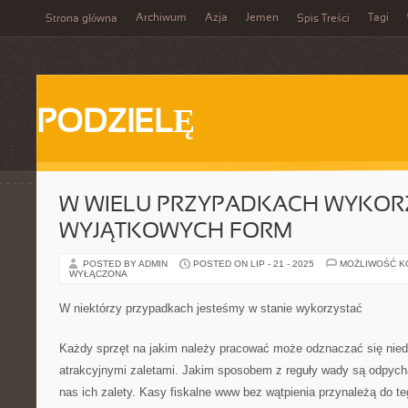
Archiwum
Azja
Jemen
Tagi
Strona główna
Spis Treści
PODZIELĘ
W WIELU PRZYPADKACH WYKOR
WYJĄTKOWYCH FORM
POSTED BY ADMIN
POSTED ON LIP - 21 - 2025
MOŻLIWOŚĆ 
WYŁĄCZONA
W niektórzy przypadkach jesteśmy w stanie wykorzystać
Każdy sprzęt na jakim należy pracować może odznaczać się niedo
atrakcyjnymi zaletami. Jakim sposobem z reguły wady są odpycha
nas ich zalety. Kasy fiskalne www bez wątpienia przynależą do t