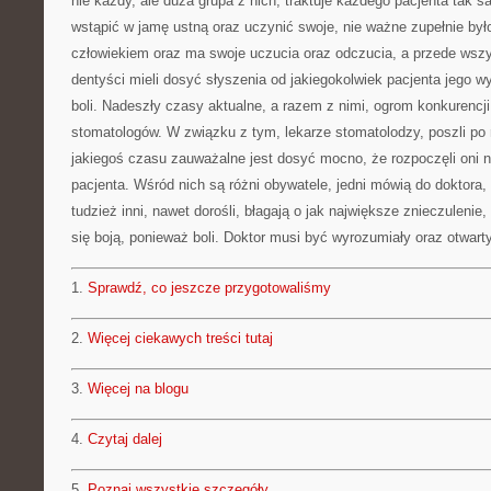
nie każdy, ale duża grupa z nich, traktuje każdego pacjenta tak
wstąpić w jamę ustną oraz uczynić swoje, nie ważne zupełnie było
człowiekiem oraz ma swoje uczucia oraz odczucia, a przede wszy
dentyści mieli dosyć słyszenia od jakiegokolwiek pacjenta jego wy
boli. Nadeszły czasy aktualne, a razem z nimi, ogrom konkurencji
stomatologów. W związku z tym, lekarze stomatolodzy, poszli po
jakiegoś czasu zauważalne jest dosyć mocno, że rozpoczęli oni 
pacjenta. Wśród nich są różni obywatele, jedni mówią do doktora, p
tudzież inni, nawet dorośli, błagają o jak największe znieczuleni
się boją, ponieważ boli. Doktor musi być wyrozumiały oraz otwart
1.
Sprawdź, co jeszcze przygotowaliśmy
2.
Więcej ciekawych treści tutaj
3.
Więcej na blogu
4.
Czytaj dalej
5.
Poznaj wszystkie szczegóły