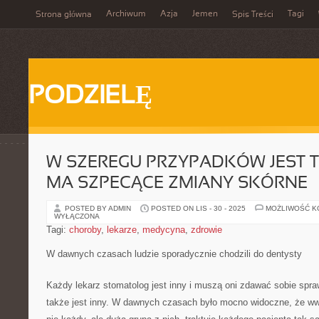
Archiwum
Azja
Jemen
Tagi
Strona główna
Spis Treści
PODZIELĘ
W SZEREGU PRZYPADKÓW JEST T
MA SZPECĄCE ZMIANY SKÓRNE
POSTED BY ADMIN
POSTED ON LIS - 30 - 2025
MOŻLIWOŚĆ 
WYŁĄCZONA
Tagi:
choroby
,
lekarze
,
medycyna
,
zdrowie
W dawnych czasach ludzie sporadycznie chodzili do dentysty
Każdy lekarz stomatolog jest inny i muszą oni zdawać sobie spraw
także jest inny. W dawnych czasach było mocno widoczne, że www