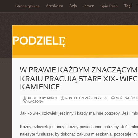
Archiwum
Azja
Jemen
Tagi
Strona główna
Spis Treści
PODZIELĘ
W PRAWIE KAŻDYM ZNACZĄCYM 
KRAJU PRACUJĄ STARE XIX- WIE
KAMIENICE
POSTED BY ADMIN
POSTED ON PAŹ - 13 - 2025
MOŻLIWOŚĆ 
WYŁĄCZONA
Jakikolwiek człowiek jest inny i każdy ma inne potrzeby. Jeśli m
Każdy człowiek jest inny i każdy posiada inne potrzeby. Jeśli m
należyte fundusze, by dokonać zakupu mieszkania, pozostaje im t