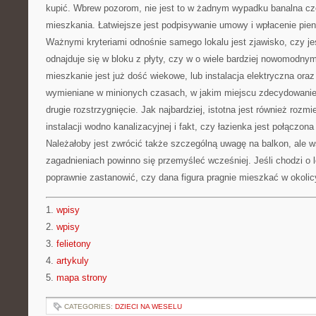
kupić. Wbrew pozorom, nie jest to w żadnym wypadku banalna c
mieszkania. Łatwiejsze jest podpisywanie umowy i wpłacenie pieni
Ważnymi kryteriami odnośnie samego lokalu jest zjawisko, czy jes
odnajduje się w bloku z płyty, czy w o wiele bardziej nowomodnym. 
mieszkanie jest już dość wiekowe, lub instalacja elektryczna ora
wymieniane w minionych czasach, w jakim miejscu zdecydowanie 
drugie rozstrzygnięcie. Jak najbardziej, istotna jest również rozm
instalacji wodno kanalizacyjnej i fakt, czy łazienka jest połączon
Należałoby jest zwrócić także szczególną uwagę na balkon, ale 
zagadnieniach powinno się przemyśleć wcześniej. Jeśli chodzi o l
poprawnie zastanowić, czy dana figura pragnie mieszkać w okolic
1.
wpisy
2.
wpisy
3.
felietony
4.
artykuly
5.
mapa strony
CATEGORIES:
DZIECI NA WESELU