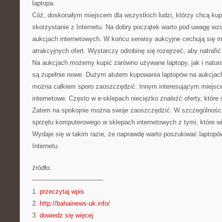
laptopa.
Cóż, doskonałym miejscem dla wszystkich ludzi, którzy chcą kupi
skorzystanie z Internetu. Na dobry początek warto pod uwagę wzi
aukcjach internetowych. W końcu serwisy aukcyjne cechują się 
atrakcyjnych ofert. Wystarczy odrobinę się rozejrzeć, aby natrafić
Na aukcjach możemy kupić zarówno używane laptopy, jak i natural
są zupełnie nowe. Dużym atutem kupowania laptopów na aukcjach 
można całkiem sporo zaoszczędzić. Innym interesującym miejsce
internetowe. Często w e-sklepach nieciężko znaleźć oferty, które
Zatem na spokojnie można swoje zaoszczędzić. W szczególności
sprzętu komputerowego w sklepach internetowych z tymi, które w
Wydaje się w takim razie, że naprawdę warto poszukiwać laptop
Internetu.
źródło:
———————————
1.
przeczytaj wpis
2.
http://bahainews-uk.info/
3.
dowiedz się więcej