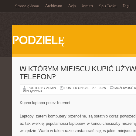
Archiwum
Azja
Jemen
Tagi
Strona główna
Spis Treści
PODZIELĘ
W KTÓRYM MIEJSCU KUPIĆ UŻY
TELEFON?
POSTED BY ADMIN
POSTED ON CZE - 27 - 2025
MOŻLIWOŚĆ 
WYŁĄCZONA
Kupno laptopa przez Internet
Laptopy, zatem komputery przenośne, są ostatnio coraz powszech
aż tak wielkiej popularności laptopów, w końcu chociażby możem
wszędzie. Warto w takim razie zastanowić się, w jakim miejscu 