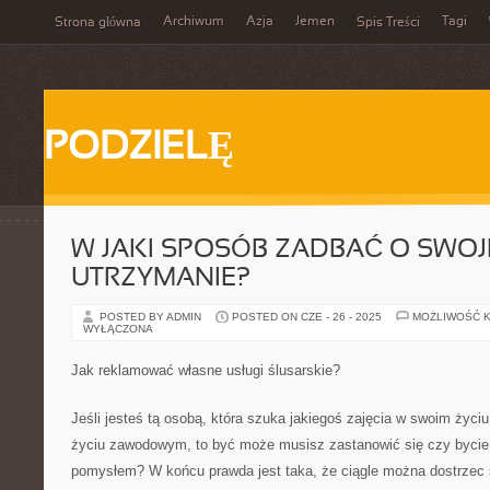
Archiwum
Azja
Jemen
Tagi
Strona główna
Spis Treści
PODZIELĘ
W JAKI SPOSÓB ZADBAĆ O SWOJ
UTRZYMANIE?
POSTED BY ADMIN
POSTED ON CZE - 26 - 2025
MOŻLIWOŚĆ 
WYŁĄCZONA
Jak reklamować własne usługi ślusarskie?
Jeśli jesteś tą osobą, która szuka jakiegoś zajęcia w swoim życiu
życiu zawodowym, to być może musisz zastanowić się czy bycie 
pomysłem? W końcu prawda jest taka, że ciągle można dostrzec s