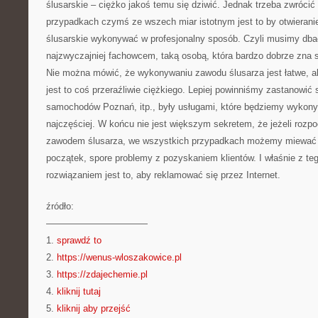
ślusarskie – ciężko jakoś temu się dziwić. Jednak trzeba zwróci
przypadkach czymś ze wszech miar istotnym jest to by otwieranie
ślusarskie wykonywać w profesjonalny sposób. Czyli musimy dbać
najzwyczajniej fachowcem, taką osobą, która bardzo dobrze zna s
Nie można mówić, że wykonywaniu zawodu ślusarza jest łatwe, al
jest to coś przeraźliwie ciężkiego. Lepiej powinniśmy zastanowić s
samochodów Poznań, itp., były usługami, które będziemy wykonyw
najczęściej. W końcu nie jest większym sekretem, że jeżeli roz
zawodem ślusarza, we wszystkich przypadkach możemy miewać 
początek, spore problemy z pozyskaniem klientów. I właśnie z 
rozwiązaniem jest to, aby reklamować się przez Internet.
źródło:
———————————
1.
sprawdź to
2.
https://wenus-wloszakowice.pl
3.
https://zdajechemie.pl
4.
kliknij tutaj
5.
kliknij aby przejść