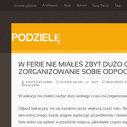
Archiwum
Azja
Jemen
Tagi
Strona główna
Spis Treści
PODZIELĘ
W FERIE NIE MIAŁEŚ ZBYT DUŻO
ZORGANIZOWANIE SOBIE ODPO
POSTED BY ADMIN
POSTED ON SIE - 12 - 2025
MOŻLIWOŚĆ 
WYŁĄCZONA
W wakacje nie miałeś nazbyt dużo wolnego czasu na zorganizow
Odjazd wakacyjny śni się każdemu przez większą część roku. Ni
ekscentrycznego, każdy pragnie wypocząć od problemów i obowi
ferie wolno się wybrać w przeróżne miejsca, jakkolwiek często się