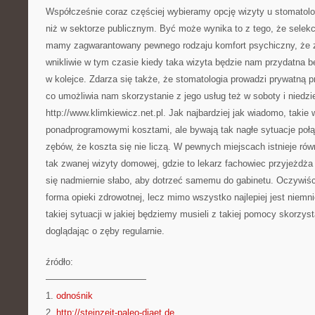
Współcześnie coraz częściej wybieramy opcję wizyty u stomatol
niż w sektorze publicznym. Być może wynika to z tego, że selekc
mamy zagwarantowany pewnego rodzaju komfort psychiczny, że z
wnikliwie w tym czasie kiedy taka wizyta będzie nam przydatna 
w kolejce. Zdarza się także, że stomatologia prowadzi prywatną
co umożliwia nam skorzystanie z jego usług też w soboty i niedzi
http://www.klimkiewicz.net.pl. Jak najbardziej jak wiadomo, takie
ponadprogramowymi kosztami, ale bywają tak nagłe sytuacje połą
zębów, że koszta się nie liczą. W pewnych miejscach istnieje r
tak zwanej wizyty domowej, gdzie to lekarz fachowiec przyjeżdża 
się nadmiernie słabo, aby dotrzeć samemu do gabinetu. Oczywiści
forma opieki zdrowotnej, lecz mimo wszystko najlepiej jest niemni
takiej sytuacji w jakiej będziemy musieli z takiej pomocy skorzys
doglądając o zęby regularnie.
źródło:
———————————
1.
odnośnik
2.
http://steinzeit-paleo-diaet.de