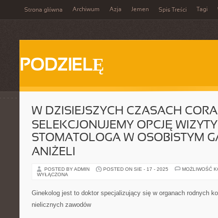
Archiwum
Azja
Jemen
Tagi
Strona główna
Spis Treści
PODZIELĘ
W DZISIEJSZYCH CZASACH CORA
SELEKCJONUJEMY OPCJĘ WIZYTY
STOMATOLOGA W OSOBISTYM GA
ANIŻELI
POSTED BY ADMIN
POSTED ON SIE - 17 - 2025
MOŻLIWOŚĆ 
WYŁĄCZONA
Ginekolog jest to doktor specjalizujący się w organach rodnych kob
nielicznych zawodów