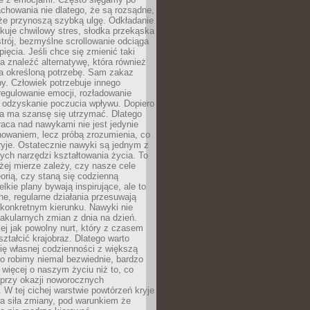
chowania nie dlatego, że są rozsądne,
 że przynoszą szybką ulgę. Odkładanie
kuje chwilowy stres, słodka przekąska
trój, bezmyślne scrollowanie odciąga
ięcia. Jeśli chce się zmienić taki
a znaleźć alternatywę, która również
a określoną potrzebę. Sam zakaz
y. Człowiek potrzebuje innego
egulowanie emocji, rozładowanie
y odzyskanie poczucia wpływu. Dopiero
a ma szansę się utrzymać. Dlatego
aca nad nawykami nie jest jedynie
howaniem, lecz próbą zrozumienia, co
ryje. Ostatecznie nawyki są jednym z
ych narzędzi kształtowania życia. To
żej mierze zależy, czy nasze cele
orią, czy staną się codzienną
elkie plany bywają inspirujące, ale to
ne, regularne działania przesuwają
 konkretnym kierunku. Nawyki nie
akularnych zmian z dnia na dzień.
zej jak powolny nurt, który z czasem
ształcić krajobraz. Dlatego warto
ię własnej codzienności z większą
o robimy niemal bezwiednie, bardzo
więcej o naszym życiu niż to, co
 przy okazji noworocznych
 W tej cichej warstwie powtórzeń kryje
a siła zmiany, pod warunkiem że