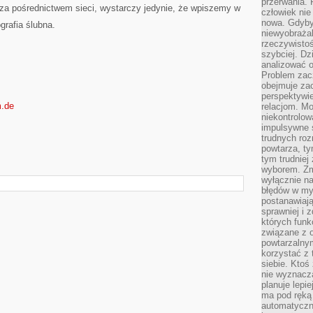
przerwania.
ć za pośrednictwem sieci, wystarczy jedynie, że wpiszemy w
człowiek nie
nowa. Gdyby 
rafia ślubna.
niewyobraża
rzeczywistoś
szybciej. D
analizować 
Problem zac
obejmuje zac
perspektywie
m.de
relacjom. Mo
niekontrolow
impulsywne 
trudnych ro
powtarza, tym
tym trudniej
wyborem. Zm
wyłącznie na
błędów w my
postanawiają,
sprawniej i 
których funk
związane z o
powtarzalny
korzystać z 
siebie. Ktoś
nie wyznacza
planuje lepi
ma pod ręką 
automatyczn