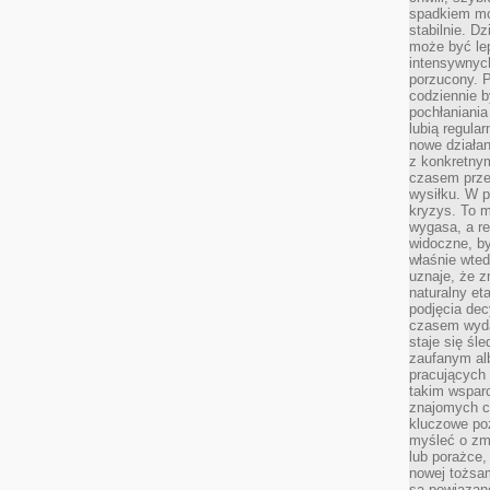
spadkiem mot
stabilnie. D
może być le
intensywnych
porzucony. P
codziennie b
pochłaniania
lubią regula
nowe działan
z konkretny
czasem prze
wysiłku. W p
kryzys. To 
wygasa, a re
widoczne, b
właśnie wte
uznaje, że z
naturalny et
podjęcia decy
czasem wyda
staje się śl
zaufanym alb
pracujących
takim wspar
znajomych 
kluczowe poz
myśleć o zm
lub porażce,
nowej tożsa
są powiązan