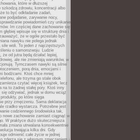
howania, które w dłuższej
 szkodzą zdrowiu, koncentracji albo
że to być odkładanie zadań,
ane podjadanie, zarywanie nocy,
sprawdzanie powiadomień czy unikanie
zmów. Im częściej dane zachowanie się
 głębiej wpisuje się w strukturę dnia i
 zauważyć, że w ogóle przestało być
iana nawyku nie polega jednak
 sile woli. To jeden z najczęstszych
śleniu o samorozwoju. Ludzie
 że od jutra będą działać lepiej,
zdrowiej, ale nie zmieniają warunków, w
cjonują. Tymczasem nawyki są silnie
toczeniem, porą dnia, emocjami i
mi bodźcami. Ktoś chce mniej
telefonu, ale trzyma go stale obok
 zamierza czytać więcej książek, lecz
 na to żadnej stałej pory. Ktoś inny
ej się odżywiać, jednak w domu wciąż
produkty, po które sięga
ie przy zmęczeniu. Sama deklaracja
ale rzadko wystarcza. Potrzebne jest
wanie codziennego środowiska tak,
ło nowe zachowanie zamiast ciągnąć w
go. W praktyce dużo skuteczniejsza
 mała zmiana utrwalana konsekwentnie
ewolucja trwająca kilka dni. Gdy
buje odmienić całe życie w jednej
bko zderza się z własnym zmęczeniem i