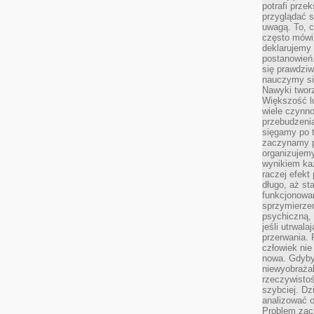
potrafi przek
przyglądać s
uwagą. To, c
często mówi 
deklarujemy
postanowień.
się prawdziw
nauczymy si
Nawyki tworz
Większość lu
wiele czynno
przebudzenia
sięgamy po t
zaczynamy p
organizujemy
wynikiem ka
raczej efekt
długo, aż st
funkcjonowa
sprzymierze
psychiczną, 
jeśli utrwala
przerwania.
człowiek nie
nowa. Gdyby 
niewyobraża
rzeczywistoś
szybciej. D
analizować 
Problem zac