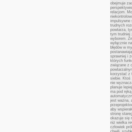
obejmuje zac
perspektywie
relacjom. Mo
niekontrolow
impulsywne 
trudnych ro
powtarza, tym
tym trudniej
wyborem. Zm
wyłącznie na
błędów w my
postanawiają,
sprawniej i 
których funk
związane z o
powtarzalny
korzystać z 
siebie. Ktoś
nie wyznacza
planuje lepi
ma pod ręką 
automatyczn
jest ważna, 
przeprojekto
aby wspiera
stronę stare
okazuje się
niż wielka r
człowiek pró
chwili, szy