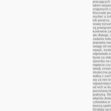
pracujących
takim wspar
znajomych 
kluczowe poz
myśleć o zm
lub porażce,
nowej tożsa
są powiązan
konkretne za
ale dlatego,
zadania redu
poprawia nas
uwagę od nap
nawyk, trzeb
odpowiada n
bywa za słab
sposobu na r
napięcia cz
wtedy zmian
skuteczna pr
walką z zac
się za nim k
najważniejsz
od nich w du
pozostaną te
praktyką. Wi
właśnie drob
człowieka w
tworzą spekt
Działają rac