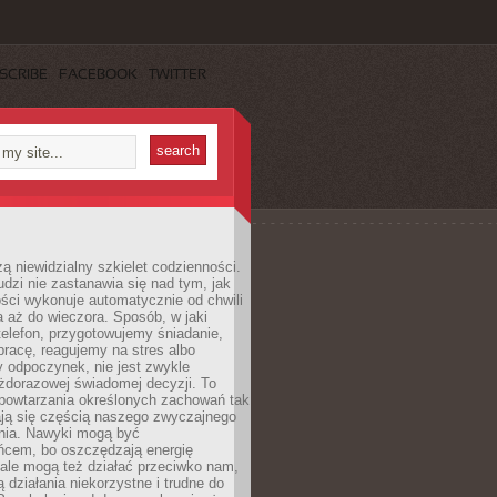
SCRIBE
FACEBOOK
TWITTER
ą niewidzialny szkielet codzienności.
dzi nie zastanawia się nad tym, jak
ści wykonuje automatycznie od chwili
 aż do wieczora. Sposób, w jaki
elefon, przygotowujemy śniadanie,
racę, reagujemy na stres albo
 odpoczynek, nie jest zwykle
żdorazowej świadomej decyzji. To
 powtarzania określonych zachowań tak
ają się częścią naszego zwyczajnego
nia. Nawyki mogą być
ńcem, bo oszczędzają energię
ale mogą też działać przeciwko nam,
ją działania niekorzystne i trudne do