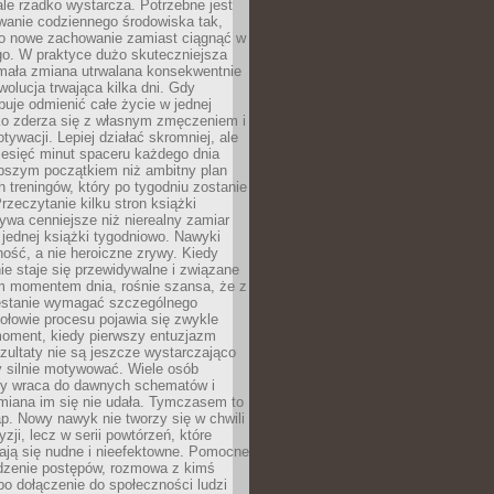
ale rzadko wystarcza. Potrzebne jest
wanie codziennego środowiska tak,
ło nowe zachowanie zamiast ciągnąć w
go. W praktyce dużo skuteczniejsza
 mała zmiana utrwalana konsekwentnie
ewolucja trwająca kilka dni. Gdy
buje odmienić całe życie w jednej
bko zderza się z własnym zmęczeniem i
ywacji. Lepiej działać skromniej, ale
ziesięć minut spaceru każdego dnia
pszym początkiem niż ambitny plan
 treningów, który po tygodniu zostanie
rzeczytanie kilku stron książki
ywa cenniejsze niż nierealny zamiar
 jednej książki tygodniowo. Nawyki
rność, a nie heroiczne zrywy. Kiedy
ie staje się przewidywalne i związane
m momentem dnia, rośnie szansa, że z
stanie wymagać szczególnego
ołowie procesu pojawia się zwykle
moment, kiedy pierwszy entuzjazm
zultaty nie są jeszcze wystarczająco
y silnie motywować. Wiele osób
dy wraca do dawnych schematów i
miana im się nie udała. Tymczasem to
ap. Nowy nawyk nie tworzy się w chwili
zji, lecz w serii powtórzeń, które
ją się nudne i nieefektowne. Pomocne
edzenie postępów, rozmowa z kimś
o dołączenie do społeczności ludzi