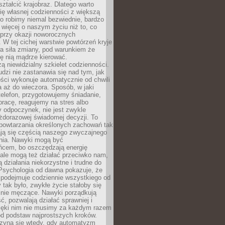
ształcić krajobraz. Dlatego warto
ię własnej codzienności z większą
o robimy niemal bezwiednie, bardzo
więcej o naszym życiu niż to, co
 przy okazji noworocznych
 W tej cichej warstwie powtórzeń kryje
a siła zmiany, pod warunkiem że
ę nią mądrze kierować.
ą niewidzialny szkielet codzienności.
dzi nie zastanawia się nad tym, jak
ści wykonuje automatycznie od chwili
 aż do wieczora. Sposób, w jaki
elefon, przygotowujemy śniadanie,
racę, reagujemy na stres albo
 odpoczynek, nie jest zwykle
żdorazowej świadomej decyzji. To
 powtarzania określonych zachowań tak
ają się częścią naszego zwyczajnego
nia. Nawyki mogą być
ńcem, bo oszczędzają energię
ale mogą też działać przeciwko nam,
ją działania niekorzystne i trudne do
 Psychologia od dawna pokazuje, że
 podejmuje codziennie wszystkiego od
tak było, zwykłe życie stałoby się
lnie męczące. Nawyki porządkują
ć, pozwalają działać sprawniej i
zięki nim nie musimy za każdym razem
od podstaw najprostszych kroków.
zyna się wtedy, gdy automatyzm