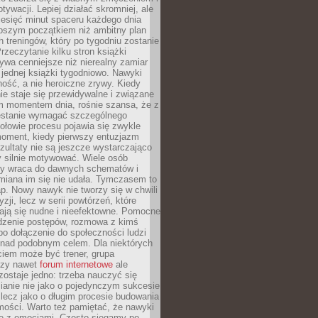
ywacji. Lepiej działać skromniej, ale
ziesięć minut spaceru każdego dnia
pszym początkiem niż ambitny plan
 treningów, który po tygodniu zostanie
rzeczytanie kilku stron książki
ywa cenniejsze niż nierealny zamiar
 jednej książki tygodniowo. Nawyki
rność, a nie heroiczne zrywy. Kiedy
ie staje się przewidywalne i związane
m momentem dnia, rośnie szansa, że z
stanie wymagać szczególnego
ołowie procesu pojawia się zwykle
moment, kiedy pierwszy entuzjazm
zultaty nie są jeszcze wystarczająco
y silnie motywować. Wiele osób
dy wraca do dawnych schematów i
miana im się nie udała. Tymczasem to
ap. Nowy nawyk nie tworzy się w chwili
zji, lecz w serii powtórzeń, które
ją się nudne i nieefektowne. Pomocne
edzenie postępów, rozmowa z kimś
o dołączenie do społeczności ludzi
 nad podobnym celem. Dla niektórych
ciem może być trener, grupa
czy nawet
forum internetowe
ale
ostaje jedno: trzeba nauczyć się
ianie nie jako o pojedynczym sukcesie
 lecz jako o długim procesie budowania
mości. Warto też pamiętać, że nawyki
e z emocjami. Często sięgamy po