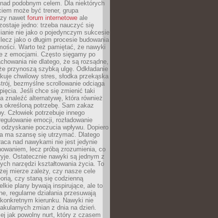
 nad podobnym celem. Dla niektórych
ciem może być trener, grupa
czy nawet
forum internetowe
ale
ostaje jedno: trzeba nauczyć się
ianie nie jako o pojedynczym sukcesie
 lecz jako o długim procesie budowania
mości. Warto też pamiętać, że nawyki
e z emocjami. Często sięgamy po
chowania nie dlatego, że są rozsądne,
 że przynoszą szybką ulgę. Odkładanie
kuje chwilowy stres, słodka przekąska
trój, bezmyślne scrollowanie odciąga
ięcia. Jeśli chce się zmienić taki
a znaleźć alternatywę, która również
a określoną potrzebę. Sam zakaz
y. Człowiek potrzebuje innego
egulowanie emocji, rozładowanie
y odzyskanie poczucia wpływu. Dopiero
a ma szansę się utrzymać. Dlatego
aca nad nawykami nie jest jedynie
howaniem, lecz próbą zrozumienia, co
ryje. Ostatecznie nawyki są jednym z
ych narzędzi kształtowania życia. To
żej mierze zależy, czy nasze cele
orią, czy staną się codzienną
elkie plany bywają inspirujące, ale to
ne, regularne działania przesuwają
 konkretnym kierunku. Nawyki nie
akularnych zmian z dnia na dzień.
zej jak powolny nurt, który z czasem