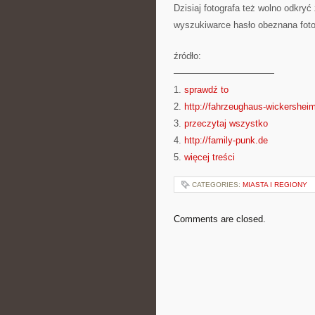
Dzisiaj fotografa też wolno odkry
wyszukiwarce hasło obeznana fotog
źródło:
———————————
1.
sprawdź to
2.
http://fahrzeughaus-wickershei
3.
przeczytaj wszystko
4.
http://family-punk.de
5.
więcej treści
CATEGORIES:
MIASTA I REGIONY
Comments are closed.