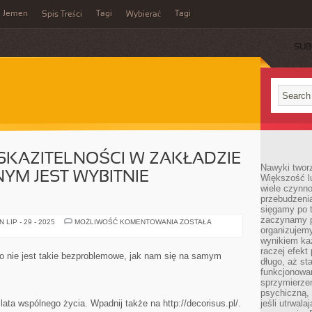
Jemen
Tagi
Tagi
Spis Treści
Wybierać
SUB
SKAZITELNOŚCI W ZAKŁADZIE
Nawyki tworz
M JEST WYBITNIE
Większość lu
wiele czynno
przebudzenia
sięgamy po t
zaczynamy p
UTRZYMANIE
LIP - 29 - 2025
MOŻLIWOŚĆ KOMENTOWANIA
ZOSTAŁA
NIESKAZITELNOŚCI
organizujemy
W
wynikiem ka
ZAKŁADZIE
raczej efekt
GASTRONOMICZNYM
no nie jest takie bezproblemowe, jak nam się na samym
JEST
długo, aż st
WYBITNIE
funkcjonowa
ZAWIKŁANE
sprzymierze
psychiczną, 
lata wspólnego życia. Wpadnij także na http://decorisus.pl/.
jeśli utrwala