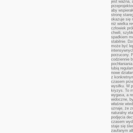
jest ważna, 
przeprojekto
aby wspiera
stronę stare
okazuje się
niż wielka r
człowiek pró
chwili, szy
spadkiem mot
stabilnie. D
może być le
intensywnych
porzucony. P
codziennie b
pochłaniania
lubią regula
nowe działan
z konkretny
czasem prze
wysiłku. W p
kryzys. To 
wygasa, a re
widoczne, b
właśnie wte
uznaje, że z
naturalny et
podjęcia decy
czasem wyda
staje się śl
zaufanym alb