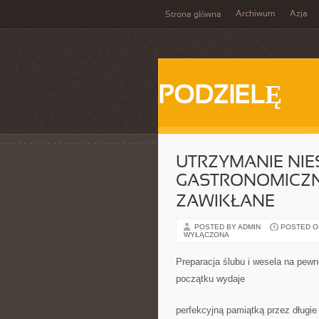
Archiwum
Azja
Strona główna
PODZIELĘ
UTRZYMANIE NIE
GASTRONOMICZNY
ZAWIKŁANE
POSTED BY ADMIN
POSTED ON 
WYŁĄCZONA
Preparacja ślubu i wesela na pew
początku wydaje
perfekcyjną pamiątką przez długie 