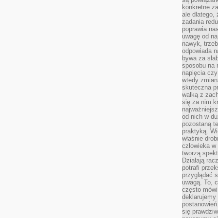
konkretne za
ale dlatego,
zadania redu
poprawia nas
uwagę od nap
nawyk, trzeb
odpowiada n
bywa za słab
sposobu na r
napięcia cz
wtedy zmian
skuteczna pr
walką z zac
się za nim k
najważniejsz
od nich w du
pozostaną te
praktyką. Wi
właśnie drob
człowieka w
tworzą spekt
Działają rac
potrafi przek
przyglądać s
uwagą. To, c
często mówi 
deklarujemy
postanowień.
się prawdziw