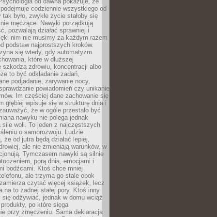
 Psychologia od dawna pokazuje, że
 podejmuje codziennie wszystkiego od
tak było, zwykłe życie stałoby się
lnie męczące. Nawyki porządkują
ć, pozwalają działać sprawniej i
zięki nim nie musimy za każdym razem
od podstaw najprostszych kroków.
zyna się wtedy, gdy automatyzm
howania, które w dłuższej
 szkodzą zdrowiu, koncentracji albo
że to być odkładanie zadań,
ane podjadanie, zarywanie nocy,
sprawdzanie powiadomień czy unikanie
zmów. Im częściej dane zachowanie się
 głębiej wpisuje się w strukturę dnia i
 zauważyć, że w ogóle przestało być
iana nawyku nie polega jednak
 sile woli. To jeden z najczęstszych
śleniu o samorozwoju. Ludzie
 że od jutra będą działać lepiej,
zdrowiej, ale nie zmieniają warunków, w
cjonują. Tymczasem nawyki są silnie
toczeniem, porą dnia, emocjami i
mi bodźcami. Ktoś chce mniej
telefonu, ale trzyma go stale obok
 zamierza czytać więcej książek, lecz
 na to żadnej stałej pory. Ktoś inny
ej się odżywiać, jednak w domu wciąż
produkty, po które sięga
ie przy zmęczeniu. Sama deklaracja