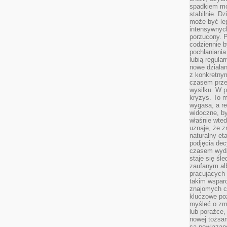
spadkiem mot
stabilnie. D
może być le
intensywnych
porzucony. P
codziennie b
pochłaniania
lubią regula
nowe działan
z konkretny
czasem prze
wysiłku. W p
kryzys. To 
wygasa, a re
widoczne, b
właśnie wte
uznaje, że z
naturalny et
podjęcia decy
czasem wyda
staje się śl
zaufanym alb
pracujących
takim wspar
znajomych 
kluczowe poz
myśleć o zm
lub porażce,
nowej tożsa
są powiązan