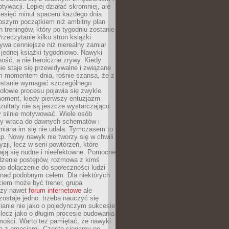
ywacji. Lepiej działać skromniej, ale
ziesięć minut spaceru każdego dnia
pszym początkiem niż ambitny plan
 treningów, który po tygodniu zostanie
rzeczytanie kilku stron książki
ywa cenniejsze niż nierealny zamiar
 jednej książki tygodniowo. Nawyki
rność, a nie heroiczne zrywy. Kiedy
ie staje się przewidywalne i związane
m momentem dnia, rośnie szansa, że z
stanie wymagać szczególnego
ołowie procesu pojawia się zwykle
moment, kiedy pierwszy entuzjazm
zultaty nie są jeszcze wystarczająco
y silnie motywować. Wiele osób
dy wraca do dawnych schematów i
miana im się nie udała. Tymczasem to
ap. Nowy nawyk nie tworzy się w chwili
zji, lecz w serii powtórzeń, które
ją się nudne i nieefektowne. Pomocne
edzenie postępów, rozmowa z kimś
o dołączenie do społeczności ludzi
 nad podobnym celem. Dla niektórych
ciem może być trener, grupa
czy nawet
forum internetowe
ale
ostaje jedno: trzeba nauczyć się
ianie nie jako o pojedynczym sukcesie
 lecz jako o długim procesie budowania
mości. Warto też pamiętać, że nawyki
e z emocjami. Często sięgamy po