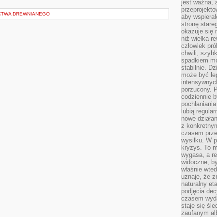
jest ważna, 
przeprojekto
CTWA DREWNIANEGO
aby wspiera
stronę stare
okazuje się
niż wielka r
człowiek pró
chwili, szy
spadkiem mot
stabilnie. D
może być le
intensywnych
porzucony. P
codziennie b
pochłaniania
lubią regula
nowe działan
z konkretny
czasem prze
wysiłku. W p
kryzys. To 
wygasa, a re
widoczne, b
właśnie wte
uznaje, że z
naturalny et
podjęcia decy
czasem wyda
staje się śl
zaufanym alb