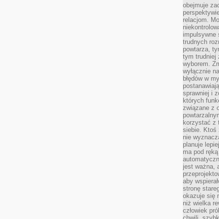
obejmuje zac
perspektywie
relacjom. Mo
niekontrolow
impulsywne 
trudnych ro
powtarza, tym
tym trudniej
wyborem. Zm
wyłącznie na
błędów w my
postanawiają,
sprawniej i 
których funk
związane z o
powtarzalny
korzystać z 
siebie. Ktoś
nie wyznacza
planuje lepi
ma pod ręką 
automatyczn
jest ważna, 
przeprojekto
aby wspiera
stronę stare
okazuje się
niż wielka r
człowiek pró
chwili, szy