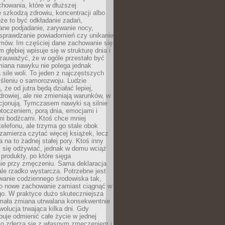
howania, które w dłuższej
 szkodzą zdrowiu, koncentracji albo
że to być odkładanie zadań,
ane podjadanie, zarywanie nocy,
sprawdzanie powiadomień czy unikanie
zmów. Im częściej dane zachowanie się
 głębiej wpisuje się w strukturę dnia i
 zauważyć, że w ogóle przestało być
iana nawyku nie polega jednak
 sile woli. To jeden z najczęstszych
śleniu o samorozwoju. Ludzie
 że od jutra będą działać lepiej,
zdrowiej, ale nie zmieniają warunków, w
cjonują. Tymczasem nawyki są silnie
toczeniem, porą dnia, emocjami i
mi bodźcami. Ktoś chce mniej
telefonu, ale trzyma go stale obok
 zamierza czytać więcej książek, lecz
 na to żadnej stałej pory. Ktoś inny
ej się odżywiać, jednak w domu wciąż
produkty, po które sięga
ie przy zmęczeniu. Sama deklaracja
ale rzadko wystarcza. Potrzebne jest
wanie codziennego środowiska tak,
ło nowe zachowanie zamiast ciągnąć w
go. W praktyce dużo skuteczniejsza
 mała zmiana utrwalana konsekwentnie
ewolucja trwająca kilka dni. Gdy
buje odmienić całe życie w jednej
bko zderza się z własnym zmęczeniem i