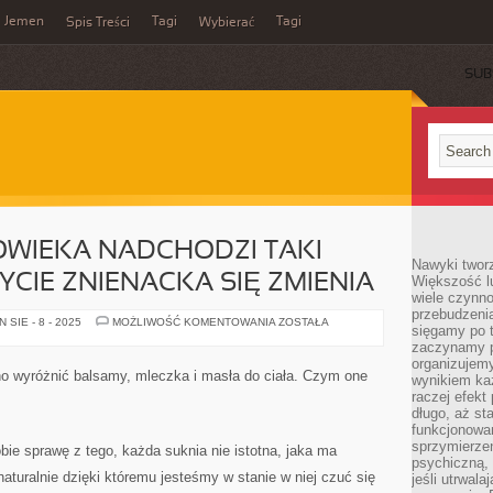
Jemen
Tagi
Tagi
Spis Treści
Wybierać
SUB
OWIEKA NADCHODZI TAKI
Nawyki tworz
ŻYCIE ZNIENACKA SIĘ ZMIENIA
Większość lu
wiele czynno
przebudzenia
U
SIE - 8 - 2025
MOŻLIWOŚĆ KOMENTOWANIA
ZOSTAŁA
sięgamy po t
KAŻDEGO
CZŁOWIEKA
zaczynamy p
NADCHODZI
organizujemy
TAKI
no wyróżnić balsamy, mleczka i masła do ciała. Czym one
wynikiem ka
DZIEŃ,
W
raczej efekt
JAKIM
długo, aż st
ŻYCIE
funkcjonowa
ZNIENACKA
SIĘ
sprzymierze
bie sprawę z tego, każda suknia nie istotna, jaka ma
ZMIENIA
psychiczną, 
 naturalnie dzięki któremu jesteśmy w stanie w niej czuć się
jeśli utrwala