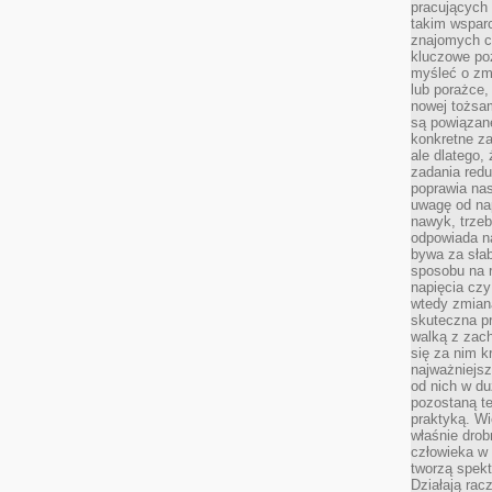
pracujących
takim wspar
znajomych 
kluczowe poz
myśleć o zm
lub porażce,
nowej tożsa
są powiązan
konkretne za
ale dlatego,
zadania redu
poprawia nas
uwagę od nap
nawyk, trzeb
odpowiada n
bywa za słab
sposobu na r
napięcia cz
wtedy zmian
skuteczna pr
walką z zac
się za nim k
najważniejsz
od nich w du
pozostaną te
praktyką. Wi
właśnie drob
człowieka w
tworzą spekt
Działają rac