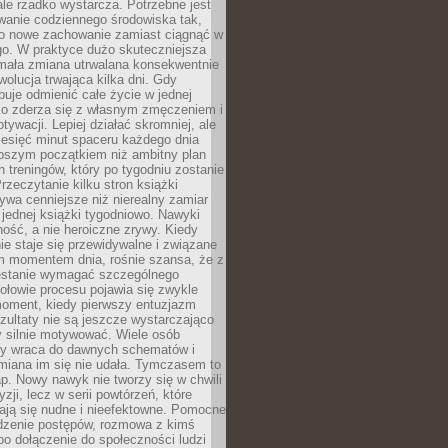
ale rzadko wystarcza. Potrzebne jest
wanie codziennego środowiska tak,
ło nowe zachowanie zamiast ciągnąć w
go. W praktyce dużo skuteczniejsza
 mała zmiana utrwalana konsekwentnie
ewolucja trwająca kilka dni. Gdy
buje odmienić całe życie w jednej
bko zderza się z własnym zmęczeniem i
ywacji. Lepiej działać skromniej, ale
ziesięć minut spaceru każdego dnia
pszym początkiem niż ambitny plan
 treningów, który po tygodniu zostanie
rzeczytanie kilku stron książki
ywa cenniejsze niż nierealny zamiar
 jednej książki tygodniowo. Nawyki
rność, a nie heroiczne zrywy. Kiedy
ie staje się przewidywalne i związane
m momentem dnia, rośnie szansa, że z
stanie wymagać szczególnego
ołowie procesu pojawia się zwykle
moment, kiedy pierwszy entuzjazm
zultaty nie są jeszcze wystarczająco
y silnie motywować. Wiele osób
dy wraca do dawnych schematów i
miana im się nie udała. Tymczasem to
ap. Nowy nawyk nie tworzy się w chwili
zji, lecz w serii powtórzeń, które
ją się nudne i nieefektowne. Pomocne
edzenie postępów, rozmowa z kimś
o dołączenie do społeczności ludzi