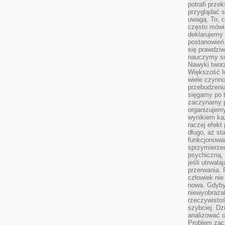
potrafi przek
przyglądać s
uwagą. To, c
często mówi 
deklarujemy
postanowień.
się prawdziw
nauczymy si
Nawyki tworz
Większość lu
wiele czynno
przebudzenia
sięgamy po t
zaczynamy p
organizujemy
wynikiem ka
raczej efekt
długo, aż st
funkcjonowa
sprzymierze
psychiczną, 
jeśli utrwala
przerwania.
człowiek nie
nowa. Gdyby 
niewyobraża
rzeczywistoś
szybciej. D
analizować 
Problem zac