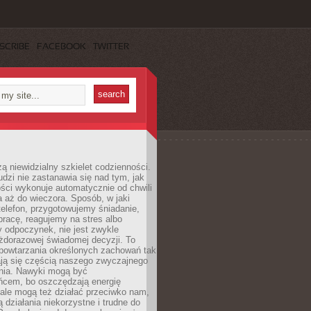
SCRIBE
FACEBOOK
TWITTER
ą niewidzialny szkielet codzienności.
dzi nie zastanawia się nad tym, jak
ści wykonuje automatycznie od chwili
 aż do wieczora. Sposób, w jaki
elefon, przygotowujemy śniadanie,
racę, reagujemy na stres albo
 odpoczynek, nie jest zwykle
żdorazowej świadomej decyzji. To
 powtarzania określonych zachowań tak
ają się częścią naszego zwyczajnego
nia. Nawyki mogą być
ńcem, bo oszczędzają energię
ale mogą też działać przeciwko nam,
ją działania niekorzystne i trudne do