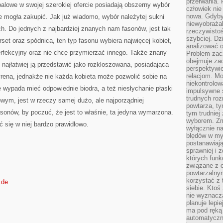
przerwania.
balowe w swojej szerokiej ofercie posiadają obszerny wybór
człowiek nie
nowa. Gdyby 
ie mogła zakupić. Jak już wiadomo, wybór należytej sukni
niewyobraża
ch. Do jednych z najbardziej znanych nam fasonów, jest tak
rzeczywistoś
szybciej. D
set oraz spódnica, ten typ fasonu wybiera najwięcej kobiet,
analizować 
erfekcyjny oraz nie chcę przymierzać innego. Także znany
Problem zac
obejmuje zac
, najłatwiej ją przedstawić jako rozkloszowana, posiadająca
perspektywie
relacjom. Mo
rena, jednakże nie każda kobieta może pozwolić sobie na
niekontrolow
e wypada mieć odpowiednie biodra, a też niesłychanie płaski
impulsywne 
trudnych ro
wym, jest w rzeczy samej dużo, ale najporządniej
powtarza, tym
asonów, by poczuć, że jest to właśnie, ta jedyna wymarzona.
tym trudniej
wyborem. Zm
ć się w niej bardzo prawidłowo.
wyłącznie na
błędów w my
postanawiają,
sprawniej i 
których funk
związane z o
powtarzalny
korzystać z 
.de
siebie. Ktoś
nie wyznacza
planuje lepi
ma pod ręką 
automatyczn