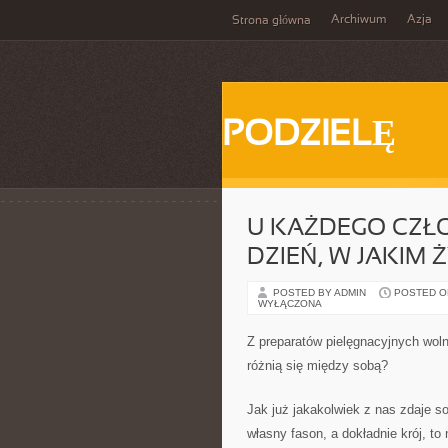
Archiwum
Azja
Strona główna
PODZIELĘ
U KAŻDEGO CZŁ
DZIEŃ, W JAKIM 
POSTED BY ADMIN
POSTED ON 
WYŁĄCZONA
Z preparatów pielęgnacyjnych wol
różnią się między sobą?
Jak już jakakolwiek z nas zdaje so
własny fason, a dokładnie krój, to