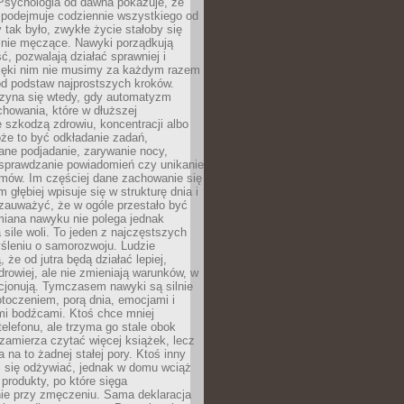
 Psychologia od dawna pokazuje, że
 podejmuje codziennie wszystkiego od
tak było, zwykłe życie stałoby się
lnie męczące. Nawyki porządkują
ć, pozwalają działać sprawniej i
zięki nim nie musimy za każdym razem
od podstaw najprostszych kroków.
zyna się wtedy, gdy automatyzm
howania, które w dłuższej
 szkodzą zdrowiu, koncentracji albo
że to być odkładanie zadań,
ane podjadanie, zarywanie nocy,
sprawdzanie powiadomień czy unikanie
zmów. Im częściej dane zachowanie się
 głębiej wpisuje się w strukturę dnia i
 zauważyć, że w ogóle przestało być
iana nawyku nie polega jednak
 sile woli. To jeden z najczęstszych
śleniu o samorozwoju. Ludzie
 że od jutra będą działać lepiej,
zdrowiej, ale nie zmieniają warunków, w
cjonują. Tymczasem nawyki są silnie
toczeniem, porą dnia, emocjami i
mi bodźcami. Ktoś chce mniej
telefonu, ale trzyma go stale obok
 zamierza czytać więcej książek, lecz
 na to żadnej stałej pory. Ktoś inny
ej się odżywiać, jednak w domu wciąż
produkty, po które sięga
ie przy zmęczeniu. Sama deklaracja