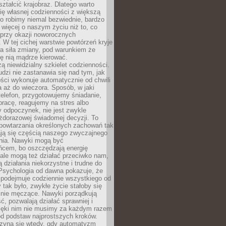
ształcić krajobraz. Dlatego warto
ię własnej codzienności z większą
o robimy niemal bezwiednie, bardzo
więcej o naszym życiu niż to, co
 przy okazji noworocznych
 W tej cichej warstwie powtórzeń kryje
a siła zmiany, pod warunkiem że
ę nią mądrze kierować.
ą niewidzialny szkielet codzienności.
dzi nie zastanawia się nad tym, jak
ści wykonuje automatycznie od chwili
 aż do wieczora. Sposób, w jaki
elefon, przygotowujemy śniadanie,
racę, reagujemy na stres albo
 odpoczynek, nie jest zwykle
żdorazowej świadomej decyzji. To
 powtarzania określonych zachowań tak
ają się częścią naszego zwyczajnego
nia. Nawyki mogą być
ńcem, bo oszczędzają energię
ale mogą też działać przeciwko nam,
ją działania niekorzystne i trudne do
 Psychologia od dawna pokazuje, że
 podejmuje codziennie wszystkiego od
tak było, zwykłe życie stałoby się
lnie męczące. Nawyki porządkują
ć, pozwalają działać sprawniej i
zięki nim nie musimy za każdym razem
od podstaw najprostszych kroków.
zyna się wtedy, gdy automatyzm