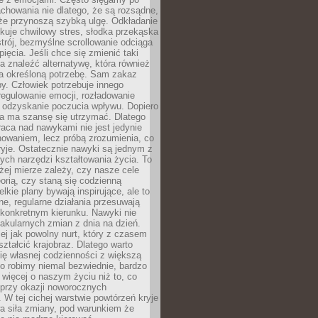
chowania nie dlatego, że są rozsądne,
 że przynoszą szybką ulgę. Odkładanie
kuje chwilowy stres, słodka przekąska
trój, bezmyślne scrollowanie odciąga
ięcia. Jeśli chce się zmienić taki
a znaleźć alternatywę, która również
a określoną potrzebę. Sam zakaz
y. Człowiek potrzebuje innego
egulowanie emocji, rozładowanie
y odzyskanie poczucia wpływu. Dopiero
a ma szansę się utrzymać. Dlatego
aca nad nawykami nie jest jedynie
howaniem, lecz próbą zrozumienia, co
ryje. Ostatecznie nawyki są jednym z
ych narzędzi kształtowania życia. To
żej mierze zależy, czy nasze cele
orią, czy staną się codzienną
elkie plany bywają inspirujące, ale to
ne, regularne działania przesuwają
 konkretnym kierunku. Nawyki nie
akularnych zmian z dnia na dzień.
zej jak powolny nurt, który z czasem
ształcić krajobraz. Dlatego warto
ię własnej codzienności z większą
o robimy niemal bezwiednie, bardzo
więcej o naszym życiu niż to, co
 przy okazji noworocznych
 W tej cichej warstwie powtórzeń kryje
a siła zmiany, pod warunkiem że