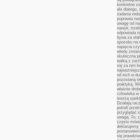
konkretne za
ale dlatego,
zadania redu
poprawia nas
uwagę od nap
nawyk, trzeb
odpowiada n
bywa za słab
sposobu na r
napięcia cz
wtedy zmian
skuteczna pr
walką z zac
się za nim k
najważniejsz
od nich w du
pozostaną te
praktyką. Wi
właśnie drob
człowieka w
tworzą spekt
Działają rac
potrafi przek
przyglądać s
uwagą. To, c
często mówi 
deklarujemy
postanowień.
się prawdziw