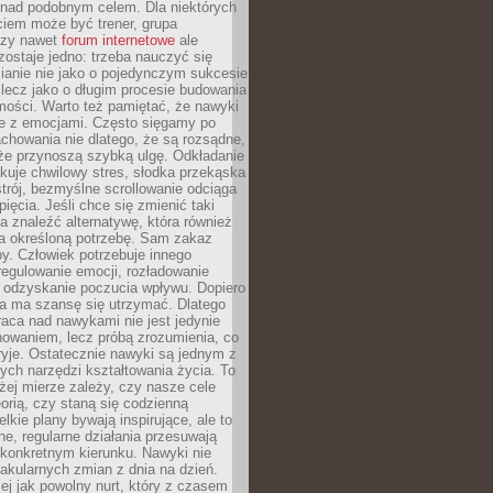
 nad podobnym celem. Dla niektórych
ciem może być trener, grupa
czy nawet
forum internetowe
ale
ostaje jedno: trzeba nauczyć się
ianie nie jako o pojedynczym sukcesie
 lecz jako o długim procesie budowania
mości. Warto też pamiętać, że nawyki
e z emocjami. Często sięgamy po
chowania nie dlatego, że są rozsądne,
 że przynoszą szybką ulgę. Odkładanie
kuje chwilowy stres, słodka przekąska
trój, bezmyślne scrollowanie odciąga
ięcia. Jeśli chce się zmienić taki
a znaleźć alternatywę, która również
a określoną potrzebę. Sam zakaz
y. Człowiek potrzebuje innego
egulowanie emocji, rozładowanie
y odzyskanie poczucia wpływu. Dopiero
a ma szansę się utrzymać. Dlatego
aca nad nawykami nie jest jedynie
howaniem, lecz próbą zrozumienia, co
ryje. Ostatecznie nawyki są jednym z
ych narzędzi kształtowania życia. To
żej mierze zależy, czy nasze cele
orią, czy staną się codzienną
elkie plany bywają inspirujące, ale to
ne, regularne działania przesuwają
 konkretnym kierunku. Nawyki nie
akularnych zmian z dnia na dzień.
zej jak powolny nurt, który z czasem