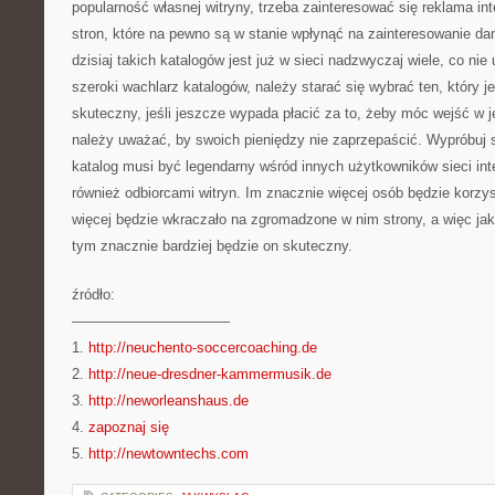
popularność własnej witryny, trzeba zainteresować się reklama in
stron, które na pewno są w stanie wpłynąć na zainteresowanie dan
dzisiaj takich katalogów jest już w sieci nadzwyczaj wiele, co nie
szeroki wachlarz katalogów, należy starać się wybrać ten, który j
skuteczny, jeśli jeszcze wypada płacić za to, żeby móc wejść w je
należy uważać, by swoich pieniędzy nie zaprzepaścić. Wypróbuj s
katalog musi być legendarny wśród innych użytkowników sieci int
również odbiorcami witryn. Im znacznie więcej osób będzie korzys
więcej będzie wkraczało na zgromadzone w nim strony, a więc jak
tym znacznie bardziej będzie on skuteczny.
źródło:
———————————
1.
http://neuchento-soccercoaching.de
2.
http://neue-dresdner-kammermusik.de
3.
http://neworleanshaus.de
4.
zapoznaj się
5.
http://newtowntechs.com