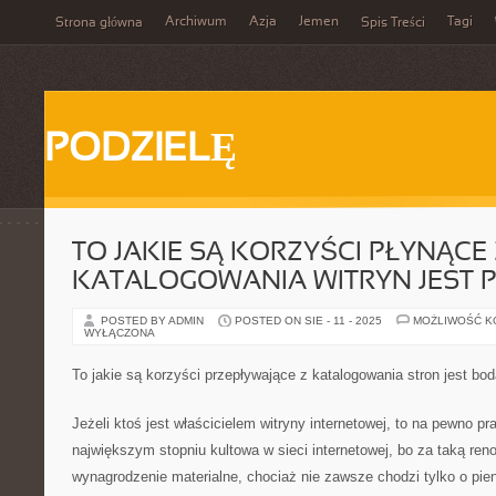
Archiwum
Azja
Jemen
Tagi
Strona główna
Spis Treści
PODZIELĘ
TO JAKIE SĄ KORZYŚCI PŁYNĄCE 
KATALOGOWANIA WITRYN JEST 
POSTED BY ADMIN
POSTED ON SIE - 11 - 2025
MOŻLIWOŚĆ 
WYŁĄCZONA
To jakie są korzyści przepływające z katalogowania stron jest bod
Jeżeli ktoś jest właścicielem witryny internetowej, to na pewno pr
największym stopniu kultowa w sieci internetowej, bo za taką ren
wynagrodzenie materialne, chociaż nie zawsze chodzi tylko o pie