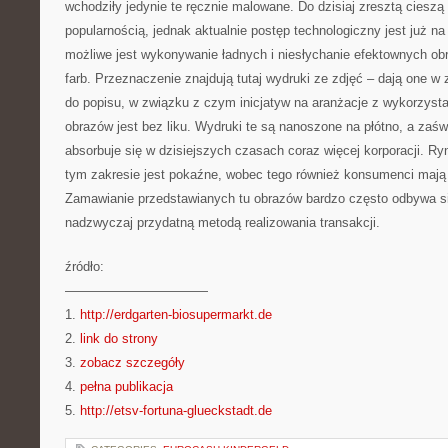
wchodziły jedynie te ręcznie malowane. Do dzisiaj zresztą cieszą
popularnością, jednak aktualnie postęp technologiczny jest już n
możliwe jest wykonywanie ładnych i niesłychanie efektownych ob
farb. Przeznaczenie znajdują tutaj wydruki ze zdjęć – dają one w
do popisu, w związku z czym inicjatyw na aranżacje z wykorzyst
obrazów jest bez liku. Wydruki te są nanoszone na płótno, a zaś
absorbuje się w dzisiejszych czasach coraz więcej korporacji. 
tym zakresie jest pokaźne, wobec tego również konsumenci mają
Zamawianie przedstawianych tu obrazów bardzo często odbywa się
nadzwyczaj przydatną metodą realizowania transakcji.
źródło:
———————————
1.
http://erdgarten-biosupermarkt.de
2.
link do strony
3.
zobacz szczegóły
4.
pełna publikacja
5.
http://etsv-fortuna-glueckstadt.de