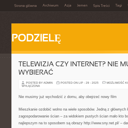
Archiwum
Azja
Jemen
Tagi
Strona główna
Spis Treści
PODZIELĘ
TELEWIZJA CZY INTERNET? NIE M
WYBIERAĆ
POSTED BY ADMIN
POSTED ON LIP - 29 - 2025
MOŻLIWOŚĆ 
WYŁĄCZONA
Nie musimy już wychodzić z domu, aby obejrzeć nowy film
Mieszkanie ozdobić wolno na wiele sposobów. Jedną z głównych k
zagospodarowanie ścian – za widokiem pustych ścian mało kto b
najlepszym na to sposobem są obrazy http://www.sny.net.pl/ – d