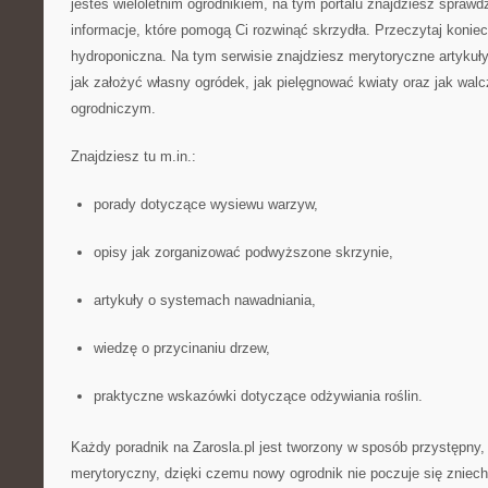
jesteś wieloletnim ogrodnikiem, na tym portalu znajdziesz spraw
informacje, które pomogą Ci rozwinąć skrzydła. Przeczytaj konie
hydroponiczna. Na tym serwisie znajdziesz merytoryczne artykuły
jak założyć własny ogródek, jak pielęgnować kwiaty oraz jak w
ogrodniczym.
Znajdziesz tu m.in.:
porady dotyczące wysiewu warzyw,
opisy jak zorganizować podwyższone skrzynie,
artykuły o systemach nawadniania,
wiedzę o przycinaniu drzew,
praktyczne wskazówki dotyczące odżywiania roślin.
Każdy poradnik na Zarosla.pl jest tworzony w sposób przystępny,
merytoryczny, dzięki czemu nowy ogrodnik nie poczuje się znie