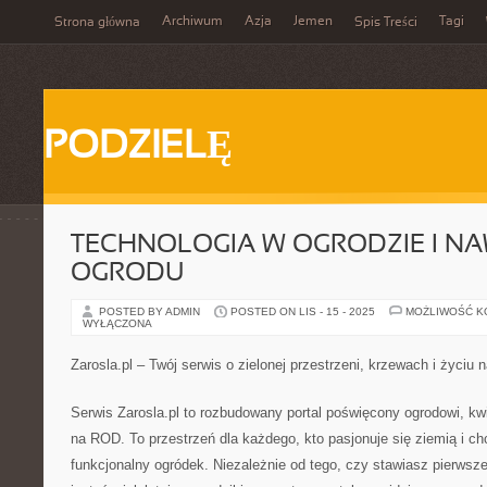
Archiwum
Azja
Jemen
Tagi
Strona główna
Spis Treści
PODZIELĘ
TECHNOLOGIA W OGRODZIE I N
OGRODU
POSTED BY ADMIN
POSTED ON LIS - 15 - 2025
MOŻLIWOŚĆ 
WYŁĄCZONA
Zarosla.pl – Twój serwis o zielonej przestrzeni, krzewach i życiu
Serwis Zarosla.pl to rozbudowany portal poświęcony ogrodowi, k
na ROD. To przestrzeń dla każdego, kto pasjonuje się ziemią i c
funkcjonalny ogródek. Niezależnie od tego, czy stawiasz pierwsze 