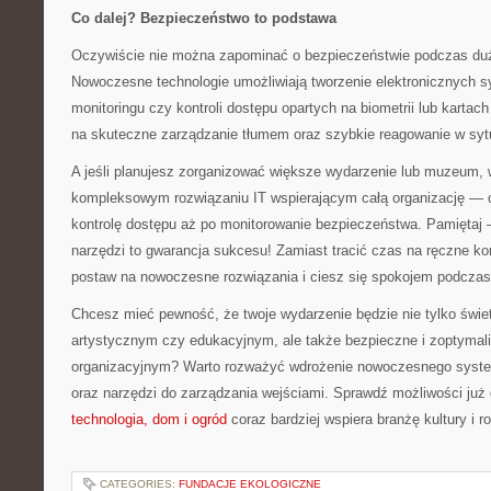
Co dalej? Bezpieczeństwo to podstawa
Oczywiście nie można zapominać o bezpieczeństwie podczas d
Nowoczesne technologie umożliwiają tworzenie elektronicznych
monitoringu czy kontroli dostępu opartych na biometrii lub karta
na skuteczne zarządzanie tłumem oraz szybkie reagowanie w syt
A jeśli planujesz zorganizować większe wydarzenie lub muzeum,
kompleksowym rozwiązaniu IT wspierającym całą organizację — o
kontrolę dostępu aż po monitorowanie bezpieczeństwa. Pamiętaj 
narzędzi to gwarancja sukcesu! Zamiast tracić czas na ręczne kon
postaw na nowoczesne rozwiązania i ciesz się spokojem podczas
Chcesz mieć pewność, że twoje wydarzenie będzie nie tylko świ
artystycznym czy edukacyjnym, ale także bezpieczne i zoptyma
organizacyjnym? Warto rozważyć wdrożenie nowoczesnego system
oraz narzędzi do zarządzania wejściami. Sprawdź możliwości już
technologia, dom i ogród
coraz bardziej wspiera branżę kultury i r
CATEGORIES:
FUNDACJE EKOLOGICZNE