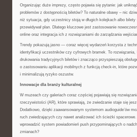
Organizując duże imprezy, często pojawia się pytanie: jak unikną
problemów z dostępnością biletów? To naturalne obawy – nic dzi
niż sytuacja, gdy uczestnicy stoją w długich kolejkach albo bilety
przewidywał plan. Dlatego kluczowe jest zastosowanie nowocze
online oraz integracja ich z rozwiązaniami do zarządzania wejści
Trendy pokazują jasno — coraz więcej wydarzeń korzysta z techn
identyfikacji uczestników czy cyfrowych bramek. To rozwiązania, 
drukowania tradycyjnych biletów i znacząco przyspieszają obsług
o zastosowaniu aplikacji mobilnych z funkcją check-in, które poz
i minimalizują ryzyko oszustw.
Innowacje dla branży kulturalnej
W muzeach czy galeriach coraz częściej pojawiają się rozwiązani
rzeczywistości (AR), które sprawiają, że zwiedzanie staje się jes
Dodatkowo, dzięki zaawansowanym systemom audioguide’ów możn
ruch zwiedzających czy nawet analizować ich ścieżki spacerowe. 
wprowadzić system powiadomień push przypominających o nadch
zmianach?