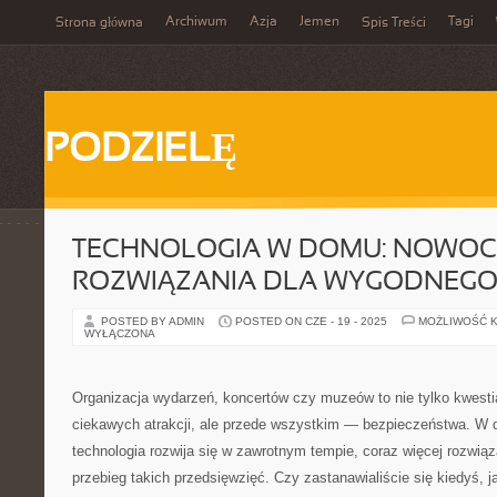
Archiwum
Azja
Jemen
Tagi
Strona główna
Spis Treści
PODZIELĘ
TECHNOLOGIA W DOMU: NOWOC
ROZWIĄZANIA DLA WYGODNEGO 
POSTED BY ADMIN
POSTED ON CZE - 19 - 2025
MOŻLIWOŚĆ 
WYŁĄCZONA
Organizacja wydarzeń, koncertów czy muzeów to nie tylko kwestia
ciekawych atrakcji, ale przede wszystkim — bezpieczeństwa. W d
technologia rozwija się w zawrotnym tempie, coraz więcej rozwi
przebieg takich przedsięwzięć. Czy zastanawialiście się kiedyś, 