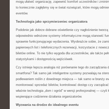
mogą ułatwić organizację, zapewnić komfort uczestników i zminim
to koniecznie zagłębmy się w świat rozwiązań, które mogą odmie
eventów.
Technologia jako sprzymierzeniec organizatora
Podobnie jak dobrze dobrane oświetlenie czy nagłośnienie tworzą
odpowiednio wdrożone systemy informatyczne mogą stanowić fun
sprawnie funkcjonującego wydarzenia. Wyobraźcie sobie, że zami
papierowych list i telefonicznych rezerwacji, korzystacie z nowo
biletów online. To nie tylko wygoda dla uczestników, ale także pe
statystykami i dostępnością wejściówek.
Czy istnieje lepsza analogia niż porównanie tego do zarządzani
smartfona? Tak samo jak inteligentne systemy pozwalają na ster
podlewaniem roślin z dowolnego miejsca — tak samo w branży e
monitorować sprzedaż biletów, kontrolować dostęp czy zarządzać
właśnie technologia „dom i ogród” w wersji profesjonalnej — czyl
wspierające codzienne działania organizatorów.
Wyzwania na drodze do idealnego eventu