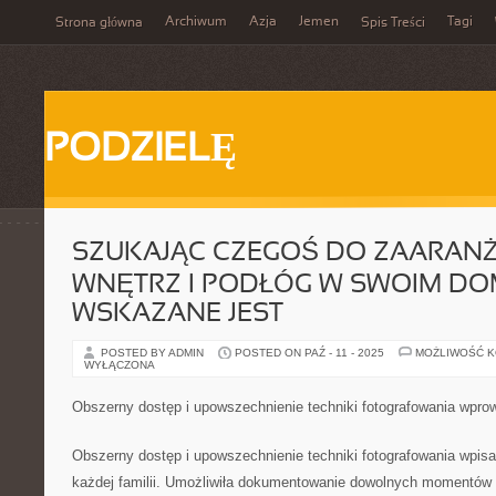
Archiwum
Azja
Jemen
Tagi
Strona główna
Spis Treści
PODZIELĘ
SZUKAJĄC CZEGOŚ DO ZAARAN
WNĘTRZ I PODŁÓG W SWOIM DO
WSKAZANE JEST
POSTED BY ADMIN
POSTED ON PAŹ - 11 - 2025
MOŻLIWOŚĆ 
WYŁĄCZONA
Obszerny dostęp i upowszechnienie techniki fotografowania wpro
Obszerny dostęp i upowszechnienie techniki fotografowania wpisa
każdej familii. Umożliwiła dokumentowanie dowolnych momentów 