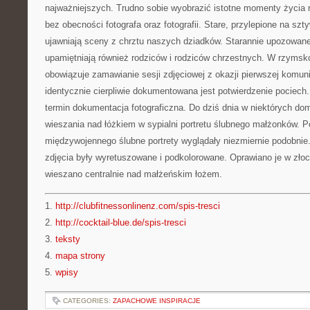
najważniejszych. Trudno sobie wyobrazić istotne momenty życia 
bez obecności fotografa oraz fotografii. Stare, przylepione na szt
ujawniają sceny z chrztu naszych dziadków. Starannie upozowan
upamiętniają również rodziców i rodziców chrzestnych. W rzymsko
obowiązuje zamawianie sesji zdjęciowej z okazji pierwszej komuni
identycznie cierpliwie dokumentowana jest potwierdzenie pociech
termin dokumentacja fotograficzna. Do dziś dnia w niektórych dom
wieszania nad łóżkiem w sypialni portretu ślubnego małżonków. 
międzywojennego ślubne portrety wyglądały niezmiernie podobni
zdjęcia były wyretuszowane i podkolorowane. Oprawiano je w zło
wieszano centralnie nad małżeńskim łożem.
1.
http://clubfitnessonlinenz.com/spis-tresci
2.
http://cocktail-blue.de/spis-tresci
3.
teksty
4.
mapa strony
5.
wpisy
CATEGORIES:
ZAPACHOWE INSPIRACJE