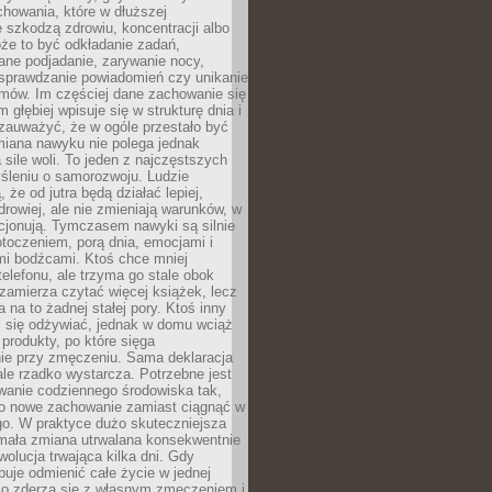
howania, które w dłuższej
 szkodzą zdrowiu, koncentracji albo
że to być odkładanie zadań,
ane podjadanie, zarywanie nocy,
sprawdzanie powiadomień czy unikanie
zmów. Im częściej dane zachowanie się
 głębiej wpisuje się w strukturę dnia i
 zauważyć, że w ogóle przestało być
iana nawyku nie polega jednak
 sile woli. To jeden z najczęstszych
śleniu o samorozwoju. Ludzie
 że od jutra będą działać lepiej,
zdrowiej, ale nie zmieniają warunków, w
cjonują. Tymczasem nawyki są silnie
toczeniem, porą dnia, emocjami i
mi bodźcami. Ktoś chce mniej
telefonu, ale trzyma go stale obok
 zamierza czytać więcej książek, lecz
 na to żadnej stałej pory. Ktoś inny
ej się odżywiać, jednak w domu wciąż
produkty, po które sięga
ie przy zmęczeniu. Sama deklaracja
ale rzadko wystarcza. Potrzebne jest
wanie codziennego środowiska tak,
ło nowe zachowanie zamiast ciągnąć w
go. W praktyce dużo skuteczniejsza
 mała zmiana utrwalana konsekwentnie
ewolucja trwająca kilka dni. Gdy
buje odmienić całe życie w jednej
bko zderza się z własnym zmęczeniem i