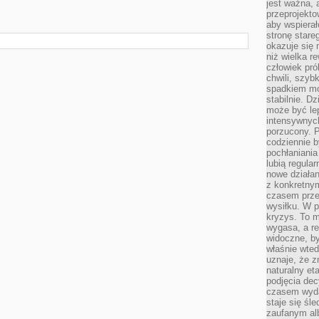
jest ważna, 
przeprojekto
aby wspiera
stronę stare
okazuje się
niż wielka r
człowiek pró
chwili, szy
spadkiem mot
stabilnie. D
może być le
intensywnych
porzucony. P
codziennie b
pochłaniania
lubią regula
nowe działan
z konkretny
czasem prze
wysiłku. W p
kryzys. To 
wygasa, a re
widoczne, b
właśnie wte
uznaje, że z
naturalny et
podjęcia decy
czasem wyda
staje się śl
zaufanym alb