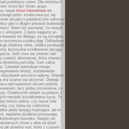
 nad podobnym celem. Dla niektórych
ciem może być trener, grupa
czy nawet
forum internetowe
ale
ostaje jedno: trzeba nauczyć się
ianie nie jako o pojedynczym sukcesie
 lecz jako o długim procesie budowania
mości. Warto też pamiętać, że nawyki
e z emocjami. Często sięgamy po
chowania nie dlatego, że są rozsądne,
 że przynoszą szybką ulgę. Odkładanie
kuje chwilowy stres, słodka przekąska
trój, bezmyślne scrollowanie odciąga
ięcia. Jeśli chce się zmienić taki
a znaleźć alternatywę, która również
a określoną potrzebę. Sam zakaz
y. Człowiek potrzebuje innego
egulowanie emocji, rozładowanie
y odzyskanie poczucia wpływu. Dopiero
a ma szansę się utrzymać. Dlatego
aca nad nawykami nie jest jedynie
howaniem, lecz próbą zrozumienia, co
ryje. Ostatecznie nawyki są jednym z
ych narzędzi kształtowania życia. To
żej mierze zależy, czy nasze cele
orią, czy staną się codzienną
elkie plany bywają inspirujące, ale to
ne, regularne działania przesuwają
 konkretnym kierunku. Nawyki nie
akularnych zmian z dnia na dzień.
zej jak powolny nurt, który z czasem