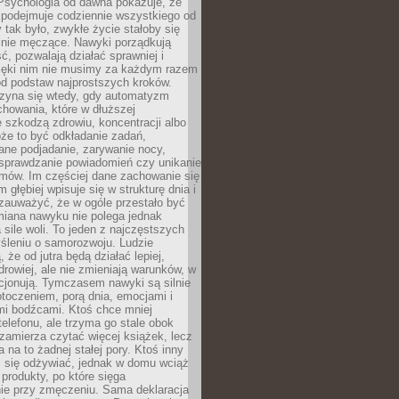
 Psychologia od dawna pokazuje, że
 podejmuje codziennie wszystkiego od
tak było, zwykłe życie stałoby się
lnie męczące. Nawyki porządkują
ć, pozwalają działać sprawniej i
zięki nim nie musimy za każdym razem
od podstaw najprostszych kroków.
zyna się wtedy, gdy automatyzm
howania, które w dłuższej
 szkodzą zdrowiu, koncentracji albo
że to być odkładanie zadań,
ane podjadanie, zarywanie nocy,
sprawdzanie powiadomień czy unikanie
zmów. Im częściej dane zachowanie się
 głębiej wpisuje się w strukturę dnia i
 zauważyć, że w ogóle przestało być
iana nawyku nie polega jednak
 sile woli. To jeden z najczęstszych
śleniu o samorozwoju. Ludzie
 że od jutra będą działać lepiej,
zdrowiej, ale nie zmieniają warunków, w
cjonują. Tymczasem nawyki są silnie
toczeniem, porą dnia, emocjami i
mi bodźcami. Ktoś chce mniej
telefonu, ale trzyma go stale obok
 zamierza czytać więcej książek, lecz
 na to żadnej stałej pory. Ktoś inny
ej się odżywiać, jednak w domu wciąż
produkty, po które sięga
ie przy zmęczeniu. Sama deklaracja