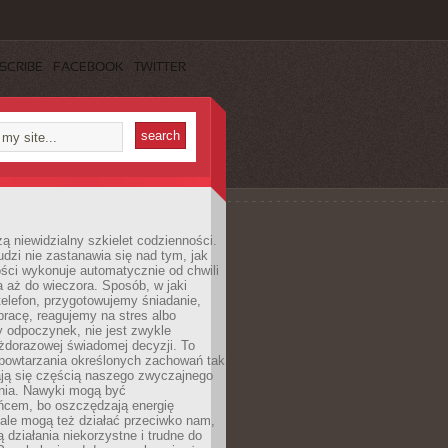
SCRIBE
FACEBOOK
TWITTER
ą niewidzialny szkielet codzienności.
dzi nie zastanawia się nad tym, jak
ści wykonuje automatycznie od chwili
 aż do wieczora. Sposób, w jaki
elefon, przygotowujemy śniadanie,
racę, reagujemy na stres albo
 odpoczynek, nie jest zwykle
żdorazowej świadomej decyzji. To
 powtarzania określonych zachowań tak
ają się częścią naszego zwyczajnego
nia. Nawyki mogą być
ńcem, bo oszczędzają energię
ale mogą też działać przeciwko nam,
ją działania niekorzystne i trudne do