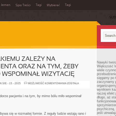
Jemen
Tagi
Tagi
Spis Treści
Wybierać
SUB
KIEMU ZALEŻY NA
Nawyki tworz
ENTA ORAZ NA TYM, ŻEBY
Większość lu
wiele czynno
O WSPOMINAŁ WIZYTACJĘ
przebudzenia
sięgamy po t
zaczynamy p
STOMATOLOG,
SIE - 15 - 2025
MOŻLIWOŚĆ KOMENTOWANIA
ZOSTAŁA
organizujemy
JAKIEMU
ZALEŻY
wynikiem ka
NA
raczej efekt
KOMFORCIE
dorze pacjenta i na tym, by mimo bólu miło wspominał
długo, aż st
PACJENTA
ORAZ
funkcjonowa
NA
sprzymierze
TYM,
psychiczną, 
ŻEBY
MIMO
jeśli utrwala
bywa się w rozmaitej formie. Z reguły ludzie wstają rano i
BÓLU