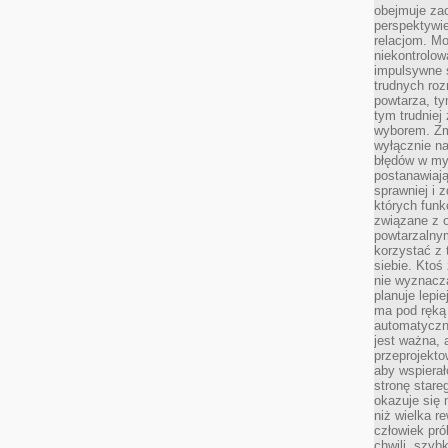
obejmuje zac
perspektywie
relacjom. Mo
niekontrolow
impulsywne 
trudnych ro
powtarza, tym
tym trudniej
wyborem. Zm
wyłącznie na
błędów w my
postanawiają,
sprawniej i 
których funk
związane z o
powtarzalny
korzystać z 
siebie. Ktoś
nie wyznacza
planuje lepi
ma pod ręką 
automatyczn
jest ważna, 
przeprojekto
aby wspiera
stronę stare
okazuje się
niż wielka r
człowiek pró
chwili, szy