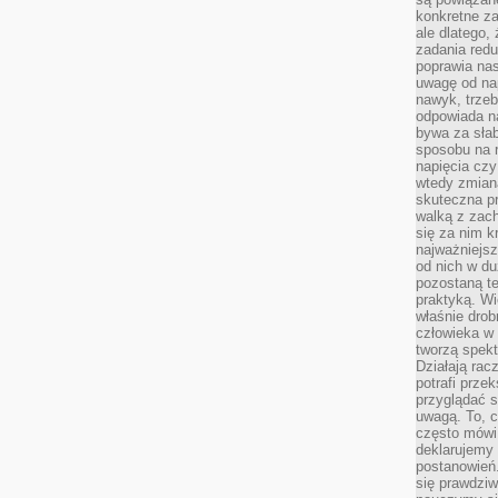
konkretne za
ale dlatego,
zadania redu
poprawia nas
uwagę od nap
nawyk, trzeb
odpowiada n
bywa za słab
sposobu na r
napięcia cz
wtedy zmian
skuteczna pr
walką z zac
się za nim k
najważniejsz
od nich w du
pozostaną te
praktyką. Wi
właśnie drob
człowieka w
tworzą spekt
Działają rac
potrafi przek
przyglądać s
uwagą. To, c
często mówi 
deklarujemy
postanowień.
się prawdziw