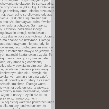
chowania nie dlatego, że są rozsądne,
 że przynoszą szybką ulgę. Odkładanie
kuje chwilowy stres, słodka przekąska
trój, bezmyślne scrollowanie odciąga
ięcia. Jeśli chce się zmienić taki
a znaleźć alternatywę, która również
a określoną potrzebę. Sam zakaz
y. Człowiek potrzebuje innego
egulowanie emocji, rozładowanie
y odzyskanie poczucia wpływu. Dopiero
a ma szansę się utrzymać. Dlatego
aca nad nawykami nie jest jedynie
howaniem, lecz próbą zrozumienia, co
ryje. Ostatecznie nawyki są jednym z
ych narzędzi kształtowania życia. To
żej mierze zależy, czy nasze cele
orią, czy staną się codzienną
elkie plany bywają inspirujące, ale to
ne, regularne działania przesuwają
 konkretnym kierunku. Nawyki nie
akularnych zmian z dnia na dzień.
zej jak powolny nurt, który z czasem
ształcić krajobraz. Dlatego warto
ię własnej codzienności z większą
o robimy niemal bezwiednie, bardzo
więcej o naszym życiu niż to, co
 przy okazji noworocznych
 W tej cichej warstwie powtórzeń kryje
a siła zmiany, pod warunkiem że