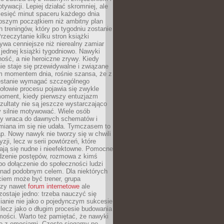
ywacji. Lepiej działać skromniej, ale
ziesięć minut spaceru każdego dnia
pszym początkiem niż ambitny plan
 treningów, który po tygodniu zostanie
rzeczytanie kilku stron książki
ywa cenniejsze niż nierealny zamiar
 jednej książki tygodniowo. Nawyki
rność, a nie heroiczne zrywy. Kiedy
ie staje się przewidywalne i związane
m momentem dnia, rośnie szansa, że z
stanie wymagać szczególnego
ołowie procesu pojawia się zwykle
moment, kiedy pierwszy entuzjazm
zultaty nie są jeszcze wystarczająco
y silnie motywować. Wiele osób
dy wraca do dawnych schematów i
miana im się nie udała. Tymczasem to
ap. Nowy nawyk nie tworzy się w chwili
zji, lecz w serii powtórzeń, które
ją się nudne i nieefektowne. Pomocne
edzenie postępów, rozmowa z kimś
o dołączenie do społeczności ludzi
 nad podobnym celem. Dla niektórych
ciem może być trener, grupa
czy nawet
forum internetowe
ale
ostaje jedno: trzeba nauczyć się
ianie nie jako o pojedynczym sukcesie
 lecz jako o długim procesie budowania
mości. Warto też pamiętać, że nawyki
e z emocjami. Często sięgamy po