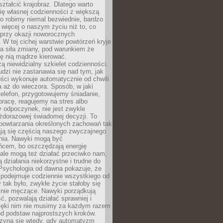
ształcić krajobraz. Dlatego warto
ię własnej codzienności z większą
o robimy niemal bezwiednie, bardzo
więcej o naszym życiu niż to, co
 przy okazji noworocznych
 W tej cichej warstwie powtórzeń kryje
a siła zmiany, pod warunkiem że
ę nią mądrze kierować.
ą niewidzialny szkielet codzienności.
dzi nie zastanawia się nad tym, jak
ści wykonuje automatycznie od chwili
 aż do wieczora. Sposób, w jaki
elefon, przygotowujemy śniadanie,
racę, reagujemy na stres albo
 odpoczynek, nie jest zwykle
żdorazowej świadomej decyzji. To
 powtarzania określonych zachowań tak
ają się częścią naszego zwyczajnego
nia. Nawyki mogą być
ńcem, bo oszczędzają energię
ale mogą też działać przeciwko nam,
ją działania niekorzystne i trudne do
 Psychologia od dawna pokazuje, że
 podejmuje codziennie wszystkiego od
tak było, zwykłe życie stałoby się
lnie męczące. Nawyki porządkują
ć, pozwalają działać sprawniej i
zięki nim nie musimy za każdym razem
od podstaw najprostszych kroków.
zyna się wtedy, gdy automatyzm