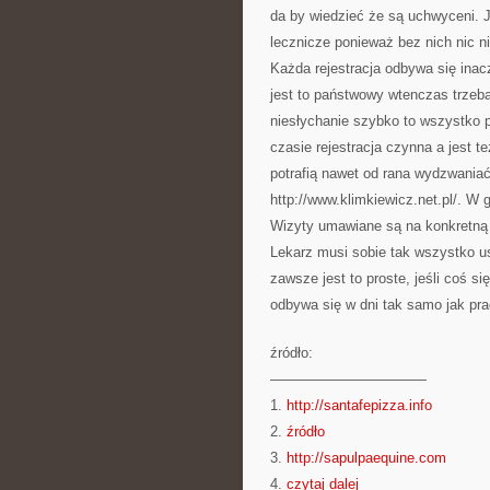
da by wiedzieć że są uchwyceni. 
lecznicze ponieważ bez nich nic n
Każda rejestracja odbywa się inacz
jest to państwowy wtenczas trzeba
niesłychanie szybko to wszystko 
czasie rejestracja czynna a jest t
potrafią nawet od rana wydzwaniać
http://www.klimkiewicz.net.pl/. W 
Wizyty umawiane są na konkretną
Lekarz musi sobie tak wszystko us
zawsze jest to proste, jeśli coś s
odbywa się w dni tak samo jak pr
źródło:
———————————
1.
http://santafepizza.info
2.
źródło
3.
http://sapulpaequine.com
4.
czytaj dalej