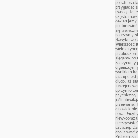
potrafi przek
przyglądać s
uwagą. To, c
często mówi 
deklarujemy
postanowień.
się prawdziw
nauczymy si
Nawyki tworz
Większość lu
wiele czynno
przebudzenia
sięgamy po t
zaczynamy p
organizujemy
wynikiem ka
raczej efekt
długo, aż st
funkcjonowa
sprzymierze
psychiczną, 
jeśli utrwala
przerwania.
człowiek nie
nowa. Gdyby 
niewyobraża
rzeczywistoś
szybciej. D
analizować 
Problem zac