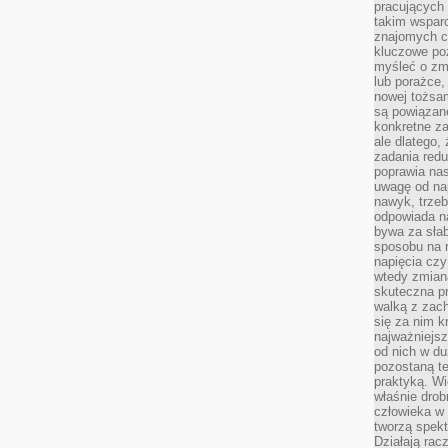
pracujących
takim wspar
znajomych 
kluczowe poz
myśleć o zm
lub porażce,
nowej tożsa
są powiązan
konkretne za
ale dlatego,
zadania redu
poprawia nas
uwagę od nap
nawyk, trzeb
odpowiada n
bywa za słab
sposobu na r
napięcia cz
wtedy zmian
skuteczna pr
walką z zac
się za nim k
najważniejsz
od nich w du
pozostaną te
praktyką. Wi
właśnie drob
człowieka w
tworzą spekt
Działają rac