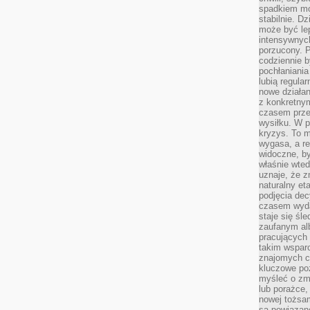
spadkiem mot
stabilnie. D
może być le
intensywnych
porzucony. P
codziennie b
pochłaniania
lubią regula
nowe działan
z konkretny
czasem prze
wysiłku. W p
kryzys. To 
wygasa, a re
widoczne, b
właśnie wte
uznaje, że z
naturalny et
podjęcia decy
czasem wyda
staje się śl
zaufanym alb
pracujących
takim wspar
znajomych 
kluczowe poz
myśleć o zm
lub porażce,
nowej tożsa
są powiązan