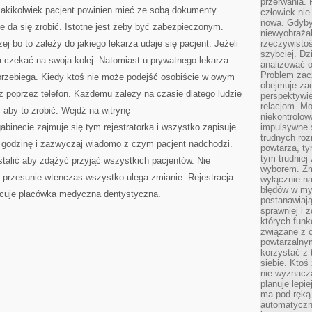
przerwania.
MIŁO
Jakikolwiek pacjent powinien mieć ze sobą dokumenty
WSPOMINAŁ
człowiek nie
WIZYTACJĘ
nowa. Gdyby 
ie da się zrobić. Istotne jest żeby być zabezpieczonym.
niewyobraża
ej bo to zależy do jakiego lekarza udaje się pacjent. Jeżeli
rzeczywistoś
szybciej. D
 czekać na swoja kolej. Natomiast u prywatnego lekarza
analizować 
Problem zac
przebiega. Kiedy ktoś nie może podejść osobiście w owym
obejmuje zac
eż poprzez telefon. Każdemu zależy na czasie dlatego ludzie
perspektywie
relacjom. Mo
 aby to zrobić. Wejdź na witrynę
niekontrolow
gabinecie zajmuje się tym rejestratorka i wszystko zapisuje.
impulsywne 
trudnych ro
 godzinę i zazwyczaj wiadomo z czym pacjent nadchodzi.
powtarza, tym
tym trudniej
talić aby zdążyć przyjąć wszystkich pacjentów. Nie
wyborem. Zm
ię przesunie wtenczas wszystko ulega zmianie. Rejestracja
wyłącznie na
błędów w my
acuje placówka medyczna dentystyczna.
postanawiają,
sprawniej i 
których funk
związane z o
powtarzalny
korzystać z 
siebie. Ktoś
nie wyznacza
planuje lepi
ma pod ręką 
automatyczn