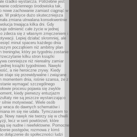
ale rzadko wystarcza. Potrzebne jest
wanie codziennego środowiska tak,
ło nowe zachowanie zamiast ciągnąć w
go. W praktyce dużo skuteczniejsza
 mała zmiana utrwalana konsekwentnie
ewolucja trwająca kilka dni. Gdy
buje odmienić całe życie w jednej
bko zderza się z własnym zmęczeniem i
ywacji. Lepiej działać skromniej, ale
ziesięć minut spaceru każdego dnia
pszym początkiem niż ambitny plan
 treningów, który po tygodniu zostanie
rzeczytanie kilku stron książki
ywa cenniejsze niż nierealny zamiar
 jednej książki tygodniowo. Nawyki
rność, a nie heroiczne zrywy. Kiedy
ie staje się przewidywalne i związane
m momentem dnia, rośnie szansa, że z
stanie wymagać szczególnego
ołowie procesu pojawia się zwykle
moment, kiedy pierwszy entuzjazm
zultaty nie są jeszcze wystarczająco
y silnie motywować. Wiele osób
dy wraca do dawnych schematów i
miana im się nie udała. Tymczasem to
ap. Nowy nawyk nie tworzy się w chwili
zji, lecz w serii powtórzeń, które
ją się nudne i nieefektowne. Pomocne
edzenie postępów, rozmowa z kimś
o dołączenie do społeczności ludzi