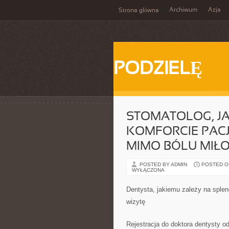
Archiwum
Azja
Strona główna
PODZIELĘ
STOMATOLOG, JA
KOMFORCIE PACJ
MIMO BÓLU MIŁ
POSTED BY ADMIN
POSTED ON 
WYŁĄCZONA
Dentysta, jakiemu zależy na splen
wizytę
Rejestracja do doktora dentysty od