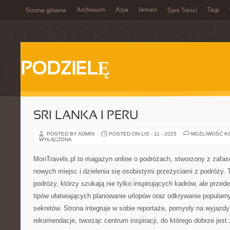
Archiwum
Azja
Jemen
Tagi
Strona główna
Spis Treści
PODZIELĘ
SRI LANKA I PERU
POSTED BY ADMIN
POSTED ON LIS - 11 - 2025
MOŻLIWOŚĆ K
WYŁĄCZONA
MonTravels.pl to magazyn online o podróżach, stworzony z zafa
nowych miejsc i dzielenia się osobistymi przeżyciami z podróży. 
podróży, którzy szukają nie tylko inspirujących kadrów, ale prz
tipów ułatwiających planowanie urlopów oraz odkrywanie popularn
sekretów. Strona integruje w sobie reportaże, pomysły na wyjazdy 
rekomendacje, tworząc centrum inspiracji, do którego dobrze jest 