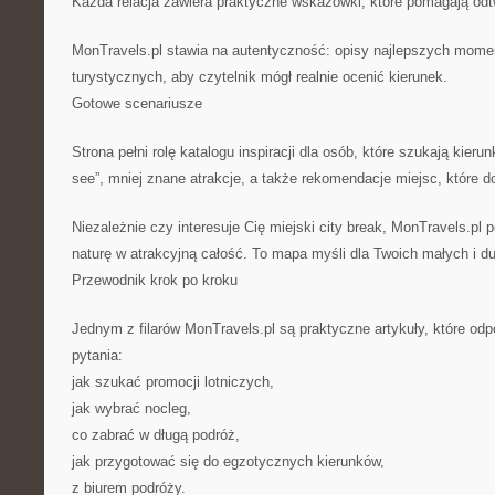
Każda relacja zawiera praktyczne wskazówki, które pomagają od
MonTravels.pl stawia na autentyczność: opisy najlepszych momen
turystycznych, aby czytelnik mógł realnie ocenić kierunek.
Gotowe scenariusze
Strona pełni rolę katalogu inspiracji dla osób, które szukają kierun
see”, mniej znane atrakcje, a także rekomendacje miejsc, które 
Niezależnie czy interesuje Cię miejski city break, MonTravels.pl 
naturę w atrakcyjną całość. To mapa myśli dla Twoich małych i d
Przewodnik krok po kroku
Jednym z filarów MonTravels.pl są praktyczne artykuły, które od
pytania:
jak szukać promocji lotniczych,
jak wybrać nocleg,
co zabrać w długą podróż,
jak przygotować się do egzotycznych kierunków,
z biurem podróży.