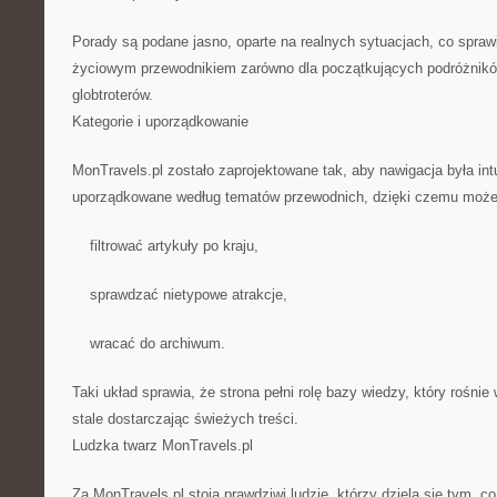
Porady są podane jasno, oparte na realnych sytuacjach, co sprawi
życiowym przewodnikiem zarówno dla początkujących podróżnikó
globtroterów.
Kategorie i uporządkowanie
MonTravels.pl zostało zaprojektowane tak, aby nawigacja była intu
uporządkowane według tematów przewodnich, dzięki czemu może
filtrować artykuły po kraju,
sprawdzać nietypowe atrakcje,
wracać do archiwum.
Taki układ sprawia, że strona pełni rolę bazy wiedzy, który rośnie 
stale dostarczając świeżych treści.
Ludzka twarz MonTravels.pl
Za MonTravels.pl stoją prawdziwi ludzie, którzy dzielą się tym, c