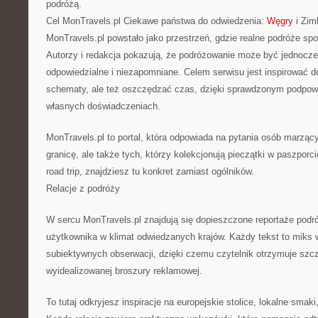
podróżą.
Cel MonTravels.pl Ciekawe państwa do odwiedzenia:
Węgry
i Zim
MonTravels.pl powstało jako przestrzeń, gdzie realne podróże spo
Autorzy i redakcja pokazują, że podróżowanie może być jednocze
odpowiedzialne i niezapomniane. Celem serwisu jest inspirować d
schematy, ale też oszczędzać czas, dzięki sprawdzonym podpow
własnych doświadczeniach.
MonTravels.pl to portal, która odpowiada na pytania osób marząc
granicę, ale także tych, którzy kolekcjonują pieczątki w paszporc
road trip, znajdziesz tu konkret zamiast ogólników.
Relacje z podróży
W sercu MonTravels.pl znajdują się dopieszczone reportaże podr
użytkownika w klimat odwiedzanych krajów. Każdy tekst to miks wr
subiektywnych obserwacji, dzięki czemu czytelnik otrzymuje szc
wyidealizowanej broszury reklamowej.
To tutaj odkryjesz inspiracje na europejskie stolice, lokalne smak