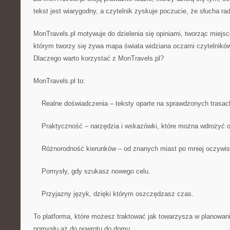
tekst jest wiarygodny, a czytelnik zyskuje poczucie, że słucha r
MonTravels.pl motywuje do dzielenia się opiniami, tworząc miej
którym tworzy się żywa mapa świata widziana oczami czytelników
Dlaczego warto korzystać z MonTravels.pl?
MonTravels.pl to:
Realne doświadczenia – teksty oparte na sprawdzonych trasach
Praktyczność – narzędzia i wskazówki, które można wdrożyć o
Różnorodność kierunków – od znanych miast po mniej oczywist
Pomysły, gdy szukasz nowego celu.
Przyjazny język, dzięki którym oszczędzasz czas.
To platforma, które możesz traktować jak towarzysza w planowan
pomysłu aż do powrotu do domu.